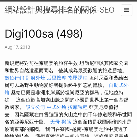
網站設計與搜尋排名的關係-SEO
Digi100sa (498)
Aug 17, 2013
新規定將對前往柬埔寨的旅客生效 坦尚尼亞以其國家公園
和世界自然遺產而聞名，使其成為最受歡迎的旅遊勝地。
數位行銷
到府外燴
后里按摩
指壓課程
坦尚尼亞和桑給巴
爾可以為野生動物愛好者提供終生難忘的體驗。
自助式外
燴
桑給巴爾是非洲東岸屬於坦尚尼亞的群島，但地位特
殊。 這個位於高加索山脈之間的小國是世界上第一個基督
教國家。
設立公司
中式外燴
按摩課程
亞美尼亞值得一
去，因為隱藏在白雪皚皚的火山之中的千年修道院和舉世聞
名的亞美尼亞干邑。
天母 撥筋
這個面積是我國兩倍的州是
波蘭東部的鄰國。 我們在寮國-越南-柬埔寨之旅中度過了
愉快的時光。 我們喜歡這樣一個小團體，這樣很容易完成