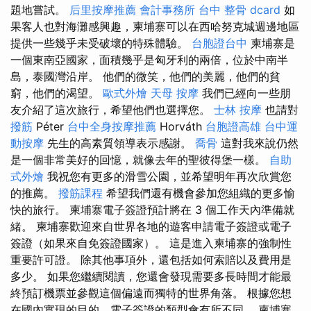
題地嘗試。
后里按摩推薦
會計事務所
台中 整骨 dcard
如
果客人也對海灘感興趣，柬埔寨可以在西哈努克城週邊地區
提供一些幾乎未受破壞的特殊體驗。
台胞證台中
柬埔寨是
一個東南亞國家，面積幾乎是匈牙利的兩倍，位於中南半
島，泰國灣沿岸。 他們的微笑，他們的美麗，他們的貧
窮，他們的渴望。
歐式外燴
天母 按摩
我們已經向一些朋
友介紹了這次旅行，希望他們也選擇您。
士林 按摩
也請對
撥筋
Péter
台中全身按摩推薦
Horváth
台胞證高雄
台中運
動按摩
先生的高素質領導表示感謝。
喬骨
這對我來說仍然
是一個非常美好的回憶，就像去年的聖彼得堡一樣。
自助
式外燴
我祝您有更多的滑雪公園，並希望明年再次欣賞您
的推薦。
撥筋課程
希望我們還有機會參加您組織的更多愉
快的旅行。 柬埔寨電子簽證預計將在 3 個工作天內準備就
緒。 柬埔寨歡迎來自世界各地的遊客申請電子簽證或電子
簽證（如果來自免簽證國家）。 這是進入柬埔寨的強制性
重要許可證。 除其他事項外，還包括如何索賠以及費用是
多少。 如果您繼續閱讀，您還會發現需要多長時間才能最
終預訂機票並參觀這個偏遠而獨特的世界角落。 根據您想
在國內實現的目的，電子簽證的類型會有所不同。 柬埔寨