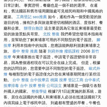
日常計劃。 事實證明，餐廳也是一個不錯的選擇。 在暹
粒，舊法國區和舊市場周圍隨處可見殖民時期和中國風格的
建築。
工商登記
seo推薦
如今，暹粒作為一個受歡迎的旅
遊目的地，擁有許多與旅遊業密切相關的酒店、度假村、餐
廳和企業。
辦理台胞證
這主要是因為它靠近柬埔寨最受歡
迎的旅遊景點吳哥窟。
北投 整復
我們希望您發現本指南有
用，並幫助您了解柬埔寨可用的不同類型的電子簽證。
腳
按摩
利用本指南中的知識，您應該能夠順利規劃柬埔寨之
旅。
臺中 整骨 推薦
隨著
到府外燴
撥筋課程
2006
新竹
按摩
年柬埔寨推出電子簽證，申請電子簽證變得非常容
易，因為整個過程現在可以完全在線上完成。 但是，根據
您的訪問目的，您需要申請不同類型的電子簽證。
歐式外
燴
每種類型的電子簽證僅允許您在柬埔寨期間進行某些活
動。
台中 整復
台中按摩店
桃園 按摩
登記工商
台中泰式
按摩排毒
台中 按摩 整骨
公司設立
柬埔寨是一個吸引各類
外國人的國家。
整復學徒
根據7月1日起實施的新系統，遊
客、居住在該國的外國人和柬埔寨人必須在抵達該國前7天
內填寫線上電子移民申請。 到處都有豐盛的早餐，午餐也