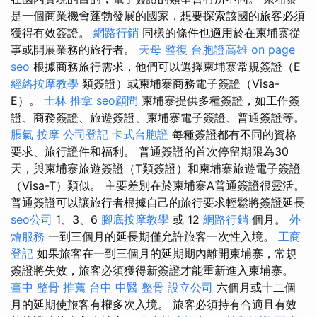
是一個商業機會蓬勃發展的國家，想要探索該國的旅客必須
獲得有效簽證。
網路行銷
同樣的條件也適用於在柬埔寨從
事或開展業務的旅行者。
天母 整復
台胞證高雄
on page
seo
根據商務旅行需求，他們可以選擇柬埔寨常規簽證（E
經絡按摩教學
類簽證）或柬埔寨商務電子簽證（Visa-
E）。
士林 推拿
seo顧問
柬埔寨提供多種簽證，如工作簽
證、商務簽證、旅遊簽證、柬埔寨電子簽證、普通簽證等。
脹氣 按摩
公司登記
卡式台胞證
每種簽證都有不同的資格
要求、旅行證件和福利。 普通簽證的首次停留期限為30
天，與柬埔寨旅遊簽證（T類簽證）和柬埔寨旅遊電子簽證
（Visa-T）類似。 主要差別在於柬埔寨A普通簽證很靈活。
普通簽證可以讓旅行者根據自己的旅行要求輕鬆將簽證延長
seo公司
1、3、6
腳底按摩教學
或 12
網路行銷
個月。
外
燴服務
一到三個月的延長期僅允許旅客一次性入境。
工商
登記
如果旅客在一到三個月的延期期內離開柬埔寨，常規
簽證將失效，旅客必須獲得新簽證才能重新進入柬埔寨。
臺中 整骨 推薦
台中 中醫 整骨
設立公司
六個月或十二個
月的延期使旅客有權多次入境。 旅客必須持有合適且有效