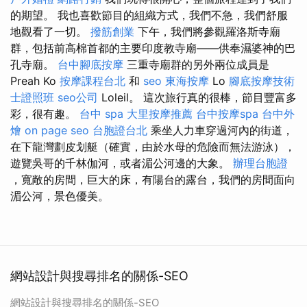
的期望。 我也喜歡節目的組織方式，我們不急，我們舒服
地觀看了一切。
撥筋創業
下午，我們將參觀羅洛斯寺廟
群，包括前高棉首都的主要印度教寺廟——供奉濕婆神的巴
孔寺廟。
台中腳底按摩
三重寺廟群的另外兩位成員是
Preah Ko
按摩課程台北
和
seo
東海按摩
Lo
腳底按摩技術
士證照班
seo公司
Loleil。 這次旅行真的很棒，節目豐富多
彩，很有趣。
台中 spa
大里按摩推薦
台中按摩spa
台中外
燴
on page seo
台胞證台北
乘坐人力車穿過河內的街道，
在下龍灣劃皮划艇（確實，由於水母的危險而無法游泳），
遊覽吳哥的千林伽河，或者湄公河邊的大象。
辦理台胞證
，寬敞的房間，巨大的床，有陽台的露台，我們的房間面向
湄公河，景色優美。
網站設計與搜尋排名的關係-SEO
網站設計與搜尋排名的關係-SEO