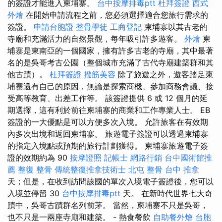
的簽證才能進入柬埔寨。
台中按摩排毒ptt
杜拜簽證
西式
外燴
在開始申請流程之前，您必須選擇適合您旅行需求的
簽證。
申請台胞證
整骨學徒
工商登記
柬埔寨以其古老的
寺廟和充滿活力的自然景觀，每年吸引許多遊客。
外燴
柬
埔寨是東南亞的一個國家，擁有許多古老的寺廟，其中最著
名的是吳哥考古公園（整個城市充滿了古代寺廟建築群和其
他古蹟）。
杜拜簽證
撥筋美容
除了旅遊之外，遊客踏足柬
埔寨還有自己的原因，無論是探索商機、參加商務會議、接
受高等教育、出差工作等。 該簽證提供 6 或 12 個月的延
期選擇，這有利於前往柬埔寨的商業和工作專業人士。 EB
簽證的一大優點是可以方便多次入境。 允許旅客在有效期
內多次出境和返回柬埔寨。 旅遊電子簽證可以透過柬埔寨
的指定入境點或預期的旅行計劃獲得。 柬埔寨旅遊電子簽
證的效期約為 90
按摩證照
記帳士
網路行銷
台中國術館推
薦
整復 整骨
傳統整復推拿技術士
北屯 整骨
台中 推拿
天；但是，在收到訪問該國的單次入境電子簽證後，您可以
入境並停留 30
台中按摩排毒ptt
天。 在新時代世界七大奇
蹟中，吳哥古蹟群名列前茅。 當然，柬埔寨不只是吳哥，
也不只是一兩座寺廟和建築。 - 熱食餐飲
自助餐外燴
台胞