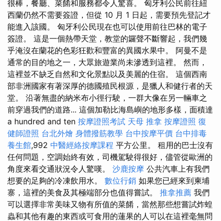
很棒，餐廳、菜餚和服務都令人驚喜。 匈牙利公民前往紐
西蘭仍然不需要簽證，但從 10 月 1 日起，需要預先登記才
能進入該國。 匈牙利公民現在也可以使用前往巴林的電子
簽證。 這是一個熱帶天堂，教堂的鑼聲不斷響起，我們幾
乎淹沒在蘭花的色彩狂歡和豐富的異國水果中。 阿曼不是
通常的目的地之一，大眾旅遊業尚未滲透到這裡。 然而，
這裡並不缺乏自然和文化景點以及美麗的住宿。 這個西南
部非洲國家有著深厚的德國殖民根源，是獵人和健行者的天
堂。 沿著無盡的納米布小徑行駛，一群大像在另一輛車之
前穿過我們的道路... 這個加勒比海島嶼的地形多樣，面積達
a hundred and ten
按摩證照考試
天母 推拿
按摩證照
復
健師證照
台北外燴
身體撥筋教學
台中按摩平價
台中排毒
養生館
,992
中醫經絡按摩課程
平方公里。 租用的巴士沒有
任何問題，空調始終有效，司機駕駛得很好，儘管從歐洲的
角度來看交通狀況令人驚嘆。
沙鹿按摩
公共汽車上有我們
想要的足夠的冷凍飲用水。
數位行銷
如果您已經來到柬埔
寨，這裡的美食及其極端部分也值得嘗試。
推拿推薦
我們
可以選擇非常美味又物有所值的菜餚，當然那些想嘗試炸蝗
蟲和其他有趣的東西或可食用的蓮果的人可以在這裡毫無問