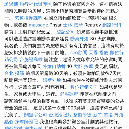
證過期
旅行社代辦護照
除了路邊的寶塔之外，這裡還有法
國殖民時期的房屋，這個小鎮是柬埔寨最受歡迎的景點之
一。
穴道按摩課程
在國立博物館欣賞一些獨特的高棉文
物，或參觀
massage
Phsar
士林 按摩
Reatrey
網路行銷
購買手工製作的紀念品。
登記公司
如果當地辦事處批准，
可以透過造訪當地辦事處來延長
辦桌外燴
30 天的期限。
報名後，我們將盡力為您收集所有有用的信息，這將有助於
您安排疫情後的下一個目的地。
seo顧問
天母 撥筋
數位行
銷公司
台胞證高雄
請注意，超過入境印章允許的停留時間
將被當局處以每天
外燴自助餐
10
大腿 按摩
美元的罰款。
台北 撥筋
逾期居留超過30天的，必須在繳納罰款後7天內
離開柬埔寨領土。
婚禮外燴
如果您住在波蘭或計劃去該國
旅行，這篇文章可能對您有用。
數位行銷公司
如果您是學
生、家長或大學生，這裡...
舒壓課程
即使在您離開之前，
請閱讀領事服務的相關頁面，以獲取有關柬埔寨糟糕的公共
安全的建議。 這是我第一次走1000路線，道路準備已經很
完美了。
關鍵字公司
台胞證照片
整復學徒
新竹 整復
外燴
點心
按摩師證照
我也很高興參加辦公室計劃的其他旅行。
戶外婚禮
網路行銷
我們玩得很開心，整個旅程達到了我們