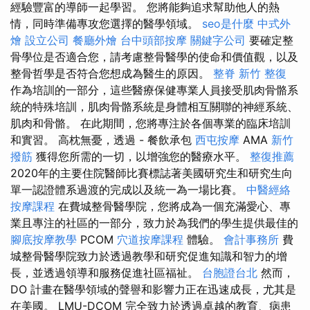
經驗豐富的導師一起學習。 您將能夠追求幫助他人的熱
情，同時準備專攻您選擇的醫學領域。
seo是什麼
中式外
燴
設立公司
餐廳外燴
台中頭部按摩
關鍵字公司
要確定整
骨學位是否適合您，請考慮整骨醫學的使命和價值觀，以及
整骨哲學是否符合您想成為醫生的原因。
整脊
新竹 整復
作為培訓的一部分，這些醫療保健專業人員接受肌肉骨骼系
統的特殊培訓，肌肉骨骼系統是身體相互關聯的神經系統、
肌肉和骨骼。 在此期間，您將專注於各個專業的臨床培訓
和實習。 高枕無憂，透過 - 餐飲承包
西屯按摩
AMA
新竹
撥筋
獲得您所需的一切，以增強您的醫療水平。
整復推薦
2020年的主要住院醫師比賽標誌著美國研究生和研究生向
單一認證體系過渡的完成以及統一為一場比賽。
中醫經絡
按摩課程
在費城整骨醫學院，您將成為一個充滿愛心、專
業且專注的社區的一部分，致力於為我們的學生提供最佳的
腳底按摩教學
PCOM
穴道按摩課程
體驗。
會計事務所
費
城整骨醫學院致力於透過教學和研究促進知識和智力的增
長，並透過領導和服務促進社區福祉。
台胞證台北
然而，
DO 計畫在醫學領域的聲譽和影響力正在迅速成長，尤其是
在美國。 LMU-DCOM 完全致力於透過卓越的教育、病患