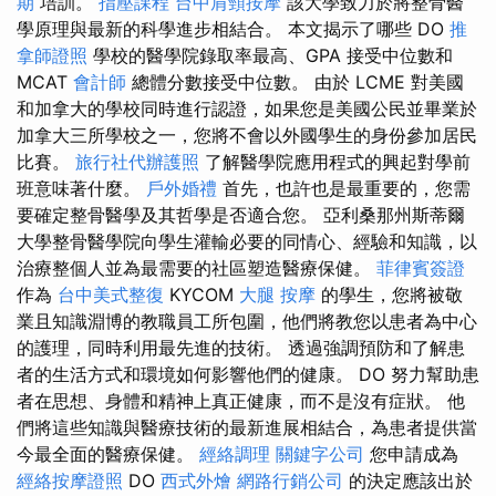
期
培訓。
指壓課程
台中肩頸按摩
該大學致力於將整骨醫
學原理與最新的科學進步相結合。 本文揭示了哪些 DO
推
拿師證照
學校的醫學院錄取率最高、GPA 接受中位數和
MCAT
會計師
總體分數接受中位數。 由於 LCME 對美國
和加拿大的學校同時進行認證，如果您是美國公民並畢業於
加拿大三所學校之一，您將不會以外國學生的身份參加居民
比賽。
旅行社代辦護照
了解醫學院應用程式的興起對學前
班意味著什麼。
戶外婚禮
首先，也許也是最重要的，您需
要確定整骨醫學及其哲學是否適合您。 亞利桑那州斯蒂爾
大學整骨醫學院向學生灌輸必要的同情心、經驗和知識，以
治療整個人並為最需要的社區塑造醫療保健。
菲律賓簽證
作為
台中美式整復
KYCOM
大腿 按摩
的學生，您將被敬
業且知識淵博的教職員工所包圍，他們將教您以患者為中心
的護理，同時利用最先進的技術。 透過強調預防和了解患
者的生活方式和環境如何影響他們的健康。 DO 努力幫助患
者在思想、身體和精神上真正健康，而不是沒有症狀。 他
們將這些知識與醫療技術的最新進展相結合，為患者提供當
今最全面的醫療保健。
經絡調理
關鍵字公司
您申請成為
經絡按摩證照
DO
西式外燴
網路行銷公司
的決定應該出於