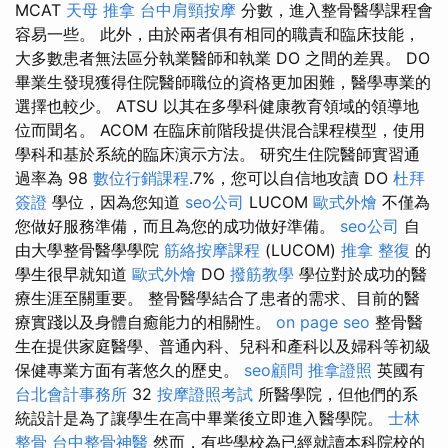
MCAT
天母 推拿
台中肩頸按摩
分數，進入整骨醫學課程會
容易一些。 此外，由於兩者俱有相同的職責和臨床技能，
大多數患者無法區分執業醫師和執業 DO 之間的差異。 DO
畢業生發現獲得住院醫師職位的資格更加困難，醫學專業的
選擇也較少。 ATSU 以其在多學科健康教育領域的領導地
位而聞名。 ACOM 在臨床前階段提供混合課程模型，使用
學科和基於系統的臨床演示方法。 研究生住院醫師實習通
過率為 98
數位行銷課程
.7%，您可以自信地攻讀 DO
杜拜
簽證
學位，因為您知道
seo公司
LUCOM
歐式外燴
不僅為
您做好服務準備，而且為您的成功做好準備。
seo公司
自
由大學整骨醫學學院
筋絡按摩課程
(LUCOM)
推拿 整復
的
學生很早就知道
歐式外燴
DO
撥筋教學
學位對於成功的醫
療生涯至關重要。 整骨醫學結合了患者的需求、目前的醫
療實踐以及身體自癒能力的相關性。
on page seo
整骨醫
生在提供家庭醫學、普通內科、兒科和產科以及婦科等初級
保健專業方面有著悠久的歷史。
seo顧問
推拿證照
英國有
台北會計事務所
32
按摩證照考試
所醫學院，但他們的系
統設計是為了讓學生在高中畢業後立即進入醫學院。
士林
整骨
台中整骨神醫
然而，有些學校為已經就讀本科院校的