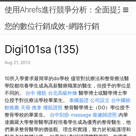
使用Ahrefs進行競爭分析：全面提升
您的數位行銷成效-網路行銷
Digi101sa (135)
Aug 21, 2013
10所入學要求最簡單的do學校 儘管對抗療法和整骨療法醫
學院都培養學生成為高薪醫療職業的醫生，但授予的學位是
不同的。
台中 撥筋
台北高級外燴
醫學博士或醫學博士學
位授予對抗療法學校畢業生。
泰國簽證
公司設立
台中國術
館推薦
天母 推拿
撥筋證照
整骨醫學博士（DO）學位授予
整骨學校的畢業生。
台中刮痧
massage
復健師證照
內華
達圖羅大學整骨醫學課程培養學生成為優秀的整骨醫生，他
們秉承整骨醫學的價值觀、理念和實踐，致力於初級護理和