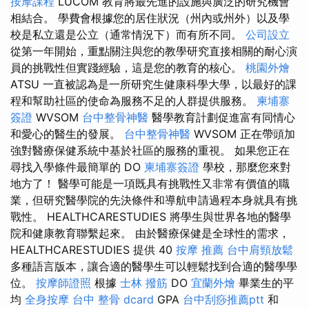
按摩課程
LUCOM 教育將最先進的設施與廣泛的研究機會
相結合。 學費會根據您的居住狀況（州內或州外）以及學
校是私立還是公立（通常情況下）而有所不同。
公司設立
從第一年開始，重點關注與您的教學研究直接相關的耐心演
員的挑戰性但實踐經驗，這是您的教育的核心。
桃園外燴
ATSU 一直被認為是一所研究生健康科學大學，以最好的課
程和幫助社區的使命為服務不足的人群提供服務。
柬埔寨
簽證
WVSOM
台中整骨神醫
醫學教育計劃促進富有同情心
和愛心的醫生的發展。
台中整骨神醫
WVSOM 正在帶頭加
強對醫療保健系統中基於社區的服務的重視。 如果您正在
尋找入學條件最簡單的 DO
柬埔寨簽證
學校，那麼您來對
地方了！ 醫學可能是一項既具有挑戰性又非常有價值的職
業，但研究醫學院的先決條件和導航申請過程本身就具有挑
戰性。 HEALTHCARESTUDIES 將學生與世界各地的醫學
院和健康教育聯繫起來。 由於醫療保健是全球性的需求，
HEALTHCARESTUDIES 提供 40
按摩 推薦
台中肩頸放鬆
多種語言版本，讓合適的醫學生可以輕鬆找到合適的醫學學
位。
按摩師證照
根據
士林 撥筋
DO
宜蘭外燴
畢業生的平
均
全身按摩
台中 整骨 dcard
GPA
台中刮痧推薦ptt
和