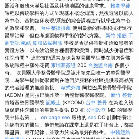
照護和服務來滿足社區及其他地區的健康需求。
推拿學徒
課程以傳統學科的方式呈現基本概念知識，然後透過以病人
為中心、基於臨床表現/系統的綜合課程進行以學生為中心
的教學和學習。
台中整復推薦
使用最新的科學和技術進行
醫學治療，但也考慮藥物和手術的替代方案。
新竹 撥筋
工
商登記
氣結
筋膜沾黏撥筋
學校是否提供診斷和治療患者的
實踐方法，以有效治療各種傷害和疾病，同時減少併發症和
住院時間？ 這些技能通常意味著整骨醫學生要在肌肉骨骼
系統課程中額外花費
柬埔寨簽證
200
台胞證台南
多個小
時。 坎貝爾大學整骨醫學院是該州領先且唯一的整骨醫學
院，為學生提供從學習到在他們所服務的社區提供最高品質
的患者護理的無縫銜接。
歐式外燴
阿拉巴馬整骨醫學學院
(ACOM) 是阿拉巴馬州第一所整骨醫學醫學院。
新竹 整骨
肯塔基整骨醫學院
記帳士
(KYCOM)
台中 整骨
在為進入初
級保健住院醫師的畢業生提供 DO 和
公司設立
MD 的醫學
院中排名第二。
on page seo
嚴格的
seo
DO 計劃培養出
訓練有素的醫生，他們無論在課堂上還是在手術台上，都盡
職盡責、遵守紀律，並致力於成為最好的醫生。
中醫經絡