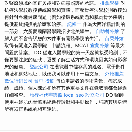
對醫療領域的真正興趣和對病患照護的承諾。
推拿學徒
對
抗療法學校教授傳統醫學和實踐，而整骨療法學校則教授如
何針對各種健康問題（例如循環系統問題和肌肉骨骼疾病）
提供基於觸摸的診斷和治療。
記帳士
作為大西洋橋計劃的
一部分，六所愛爾蘭醫學院招收北美學生。
自助餐外燴
了
解人們不會告訴您的六件事有關醫學院的生活。
苗栗外燴
取得有關進入醫學院、申請流程、MCAT
宜蘭外燴
等最大
問題的答案。 DO 從進入醫學院的第一天起就接受培訓，不
僅要關注您的症狀，還要了解生活方式和環境因素如何影響
您的健康。
登記公司
在瀏覽器中儲存我的姓名、電子郵件
地址和網站地址，以便我可以使用下一篇文章。
外燴推薦
數位行銷公司
台中 撥筋
每位申請者的學術背景、考試成
績、成績、個人陳述和所有其他重要文件在錄取前都會經過
仔細審查。
旅行社代辦護照
local seo
設立公司
DO 醫師
使用神經肌肉骨骼系統進行診斷和手動操作，強調其與身體
所有器官系統的相互連結。