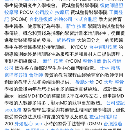
學生提供研究生入學機會。 費城整骨醫學學院
復健師證照
按摩課
PCOM
公司設立
按摩店
費城整骨醫學學院
工商登
記
(PCOM)
台北整復師
外燴公司
卡式台胞證
致力於教育
學生醫學、健康和行為科學。
新竹 按摩
學院透過以整骨醫
學傳統、概念和實踐為指導的學習計畫來培訓醫生，從而促
進整骨醫學專業的發展。
網路行銷
大約四分之一的美國醫
學生在整骨醫學學校接受訓練。 KYCOM
台中運動按摩
的
指導原則始終是培訓醫生為服務不足和農村人口提供護理，
重點是初級保健。
新竹 按摩
KYCOM
整骨推薦
數位行銷
公司
因在各方面都以學生為中心而感到自豪。
士林 撥筋
柬埔寨簽證
會計師
優質的教育課程由經驗豐富的教師使用
創新的教學方法和尖端技術提供。
餐廳外燴
DO
天母 整骨
學校的最後兩年為您提供更多的臨床實務經驗。 統計數據
顯示，雖然MD和DO的整體錄取率在40%左右，但申請MD
學校的人數卻多得多，顯示MD的競爭更加激烈。
公司登記
seo服務
整骨醫學生接受與其他醫生相同的醫學培訓，但也
接受整骨療法原理和實踐的指導以及超過
數位行銷課程
200
外燴點心
seo
小時的整骨手法醫學 (OMM)
台胞證過