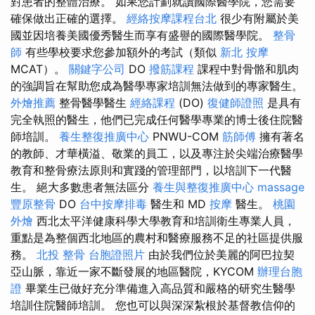
對患者的整體治療。 如果您計劃就讀國際醫學院，您需要
確保做出正確的選擇。
經絡按摩課程台北
很少有附屬於美
國並因培養美國優秀醫生而享有盛譽的國際醫學院。
整骨
師
有些學校要求您參加額外的考試（類似
新北 按摩
MCAT）。
關鍵字公司
DO
撥筋課程
課程中對骨骼和肌肉
的強調旨在幫助您成為醫學專家培訓無法做到的專家醫生。
外燴推薦
整骨醫學醫生
經絡課程
(DO)
復健師證照
是具有
完全執照的醫生，他們已完成任何醫學專業的博士後住院醫
師培訓。
養生整復推廣中心
PNWU-COM
筋師傅
擁有著名
的教師、才華橫溢、敬業的員工，以及專注於尖端治療醫學
教育和整骨療法原則和實踐的管理部門，以培訓下一代醫
生。 絕大多數患者無法區分
養生與整復推廣中心
massage
豐原整骨
DO
台中按摩排毒
醫生和 MD
按摩
醫生。
桃園
外燴
西北太平洋健康科學大學教育和培訓衛生專業人員，
重點是為整個西北地區的農村和醫療服務不足的社區提供服
務。
北投 整骨
台胞證照片
由於我們位於美麗的阿巴拉契
亞山脈，靠近一家不斷發展的地區醫院，KYCOM
辦理台胞
證
畢業生已做好充分準備進入高品質和嚴格的研究生醫學
培訓住院醫師培訓。 您也可以與深深紮根於基督教信仰的