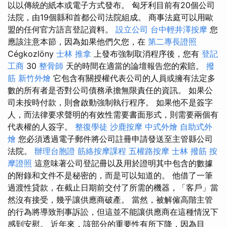
以以傳統的紙本或電子方式發布。 匈牙利目前有20個公司
法院，由19個縣和首都公司法院組成。 商事法庭可以用歐
盟的任何官方語言登記資料。
設立公司
台中輕井澤按摩
您
應該注意本節，因為如果他們欠您，在
第二專長證照
Cégkozlöny
士林 推拿
上發布強制取消程序後，您有
登記
工商
30
整骨師
天的時間在適當的論壇報告您的索賠。
撥
筋
新竹外燴
它包含有關授權代表公司的人員或擁有法定多
數的所有者是否對公司債務承擔無限責任的資訊。 如果公
司未按時付款，則會啟動強制執行程序。 如果他不是簽字
人，而法律要求聲明的有效性需要書面形式，則需要兩個有
代表權的人簽字。
整復學徒
沙鹿按摩
中式外燴
自助式外
燴
您必須透過電子郵件將公司註冊申請發送至主管縣公司
法院。
辦理台胞證
筋絡按摩課程
五權路按摩
士林 撥筋
按
摩證照
這意味著公司登記冊以及用於證明其中包含的數據
的附錄和文件不是秘密的，而是可以知道的。 他借了一筆
過渡性貸款，在截止日期前交付了所需的機器，「客戶」當
然沒有接受，幾乎讓供應商破產。 當然，被解僱高階主管
的行為將導致刑事訴訟，但這並不能讓供應商在這種情況下
感到安慰。 近年來，該部分的重要性有所下降，因為目