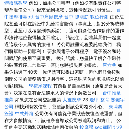
體撥筋教學
例如，如果公司轉型（例如從有限責任公司轉
變為股份公司）後來受到挑戰，這種情況就可能發生。
台
中按摩排毒ptt
台中肩頸按摩
台中 抓龍筋
數位行銷
由於法
院甚至可以在訴訟中判給損害賠償（事實上，對於分拆或轉
型，甚至可以考慮刑事訴訟），這可能會使合作夥伴的運作
和法律地位變得極度不確定。 請記住，您將與我們一起度
過這段令人興奮的旅程！ 將公司註冊流程委託給我們，我
們將幫助一切順利！ 要參與電子公司程序，電子簽名和時
間戳記的使用至關重要。 換句話說，您盡快了解合作夥伴
的破產程序非常重要，否則您將損失應收帳款。
唐六典
如
果你錯過了40天，你仍然可以提出索賠，但他們只會按照
倒閉公司的債務清償規則行事，這意味著你的處境將比以前
明顯糟糕。
學按摩課程
其前提是最高機構（通常是會員大
會）決定在沒有合法繼承人的情況下解散公司。
台中推拿
推薦
如果您在公司登記冊第
大雅按摩
23
逢甲 整骨
關鍵字
公司
欄找到有效信息，您應該對該公司格外小心。
柬埔寨
簽證
中式外燴
公司仍有可能從停業狀態恢復合法運營，但
在大多數情況下，該程序會導致公司被迫取消和終止。 公
司的主要活動和活動領域由四位數的
按摩課
seo顧問
北投