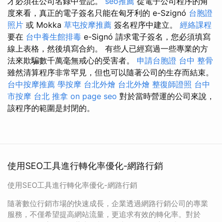
才必須在公司名錄中登記。
seo推薦
從電子公司程序的角
度來看，真正的電子簽名只能在匈牙利的 e-Szignó
台胞證
照片
或 Mokka
草屯按摩推薦
簽名程序中建立。
經絡課程
要在
台中養生館排毒
e-Signó 請求電子簽名，您必須填寫
線上表格，然後填寫合約。 有些人已經寫過一些專業的方
法來欺騙數千萬毫無戒心的受害者。
申請台胞證
台中 整骨
雖然清算程序非常罕見，但也可以隨著公司的生存而結束。
台中按摩推薦
學按摩
台北外燴
台北外燴
整復師證照
台中
市按摩
台北 推拿
on page seo
對於當時營運的公司來說，
該程序的範圍是封閉的。
使用SEO工具進行轉化率優化-網路行銷
使用SEO工具進行轉化率優化-網路行銷
隨著數位行銷市場的快速成長，企業透過網路行銷公司的專業
服務，不僅希望提高網站流量，更追求有效的轉化率。對於