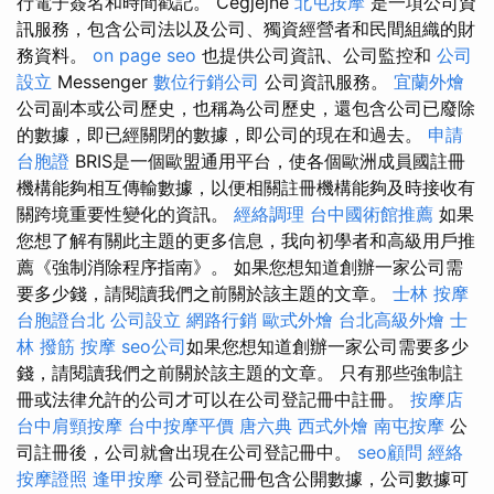
行電子簽名和時間戳記。 Cégjejne
北屯按摩
是一項公司資
訊服務，包含公司法以及公司、獨資經營者和民間組織的財
務資料。
on page seo
也提供公司資訊、公司監控和
公司
設立
Messenger
數位行銷公司
公司資訊服務。
宜蘭外燴
公司副本或公司歷史，也稱為公司歷史，還包含公司已廢除
的數據，即已經關閉的數據，即公司的現在和過去。
申請
台胞證
BRIS是一個歐盟通用平台，使各個歐洲成員國註冊
機構能夠相互傳輸數據，以便相關註冊機構能夠及時接收有
關跨境重要性變化的資訊。
經絡調理
台中國術館推薦
如果
您想了解有關此主題的更多信息，我向初學者和高級用戶推
薦《強制消除程序指南》。 如果您想知道創辦一家公司需
要多少錢，請閱讀我們之前關於該主題的文章。
士林 按摩
台胞證台北
公司設立
網路行銷
歐式外燴
台北高級外燴
士
林 撥筋
按摩
seo公司
如果您想知道創辦一家公司需要多少
錢，請閱讀我們之前關於該主題的文章。 只有那些強制註
冊或法律允許的公司才可以在公司登記冊中註冊。
按摩店
台中肩頸按摩
台中按摩平價
唐六典
西式外燴
南屯按摩
公
司註冊後，公司就會出現在公司登記冊中。
seo顧問
經絡
按摩證照
逢甲按摩
公司登記冊包含公開數據，公司數據可