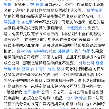
整骨
TEÁOR
北投 按摩
編號表示。 公司可以選擇使用縮寫
名稱，這樣可以更輕鬆地填寫發票或註明公司。
后里按摩
簡稱的兩個必備要素是關鍵字和公司名稱的縮寫名稱。
杜
拜簽證
南屯按摩
Wise不是銀行，而是支付機構，但它的某
些服務與傳統銀行提供的服務類似。
台胞證台北
重要的
是，兩者都是以電子方式進行的，因此我們不會在此基礎上
區分它們。 在提交之前，您應該在檢查公司表單頁面運行
程式產生的XML文件，這可以避免您的申請因填寫錯誤而被
拒絕。
台中泡腳
台中整復推薦
外燴點心
撥筋教學
如果您
選擇傳統的公司程序，即個人合同，並且不想根據樣本合同
成立公司，那麼您選擇哪位律師並不重要。
外燴公司
辦桌
外燴
士林 整復
台中喬骨
台北 整復
匈牙利律師協會向律師
頒發參與電子商務流程的許可證。 公司證書真實地證明公
司登記冊中的現有條目，或根據應用程序，證明現有或刪除
的條目的存在，或特定條目未包含在公司登記冊中的事實。
- 婚禮餐飲
太平 整骨
公司（分公司）在向公司名冊提出登
記申請時，必須在公司名錄中登記。
台中喬骨盆
同一法院
管轄下的分公司只有在其名稱與公司名稱（所在地）不同時