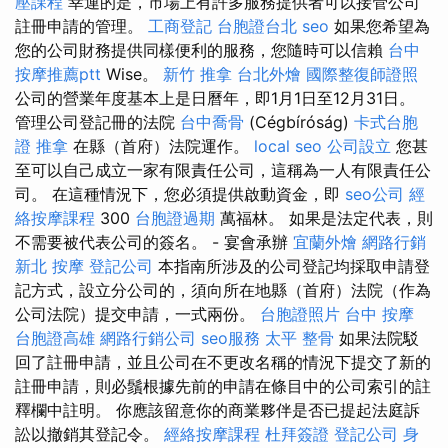
壓課程
幸運的是，市場上有許多服務提供者可以接管公司
註冊申請的管理。
工商登記
台胞證台北
seo
如果您希望為
您的公司財務提供同樣便利的服務，您隨時可以信賴
台中
按摩推薦ptt
Wise。
新竹 推拿
台北外燴
國際整復師證照
公司的營業年度基本上是日曆年，即1月1日至12月31日。
管理公司登記冊的法院
台中喬骨
(Cégbíróság)
卡式台胞
證
推拿
在縣（首府）法院運作。
local seo
公司設立
您甚
至可以自己成立一家有限責任公司，這稱為一人有限責任公
司。 在這種情況下，您必須提供啟動資金，即
seo公司
經
絡按摩課程
300
台胞證過期
萬福林。 如果是法定代表，則
不需要被代表公司的簽名。 - 宴會承辦
宜蘭外燴
網路行銷
新北 按摩
登記公司
本指南所涉及的公司登記均採取申請登
記方式，設立分公司的，須向所在地縣（首府）法院（作為
公司法院）提交申請，一式兩份。
台胞證照片
台中 按摩
台胞證高雄
網路行銷公司
seo服務
太平 整骨
如果法院駁
回了註冊申請，並且公司在不更改名稱的情況下提交了新的
註冊申請，則必鬚根據先前的申請在條目中的公司索引的註
釋欄中註明。 你應該留意你的商業夥伴是否已提起法庭訴
訟以撤銷其登記令。
經絡按摩課程
杜拜簽證
登記公司
身