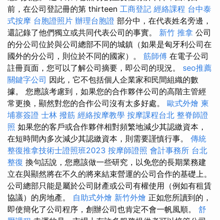
前，在公司登記冊的第 thirteen
工商登記
經絡課程
台中泰
式按摩
台胞證照片
辦理台胞證
部分中，在代表姓名旁邊，
還記錄了他們獨立或共同代表公司的事實。
新竹 推拿
公司
的分公司位於與公司總部不同的城鎮（如果是匈牙利公司在
國外的分公司，則位於不同的國家）。
筋師傅
在電子公司
註冊頁面，您可以了解公司摘要，即公司的現況。
seo推薦
關鍵字公司
因此，它不包括個人企業家和民間組織的數
據。 您應該考慮到，如果您的合作夥伴公司的高階主管經
常更換，顯然對您的合作公司沒有太多好處。
歐式外燴
柬
埔寨簽證
士林 撥筋
經絡按摩教學
按摩課程台北
整脊師證
照
如果您的客戶或合作夥伴相對頻繁地減少其認繳資本，
在短時間內多次減少其認繳資本，則需要謹慎行事。
傳統
整復推拿技術士證照班2023
按摩師證照
會計事務所
台北
整復
換句話說，您應該做一些研究，以免您的長期業務建
立在與顯然將在不久的將來結束營運的公司合作的基礎上。
公司總部只能是屬於公司財產或公司有權使用（例如有租賃
協議）的房地產。
自助式外燴
新竹外燴
正如您所讀到的，
即使簡化了公司程序，創辦公司也肯定不會一帆風順。
舒