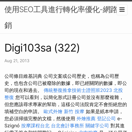
使用SEO工具進行轉化率優化-網路行
銷
Digi103sa (322)
Aug 21, 2013
公司條目維基詞典 公司文案或公司歷史，也稱為公司歷
史，也包含公司已被廢除的數據，即已經關閉的數據，即公
司的現在和過去。
傳統整復推拿技術士證照班2023
北投
整復
您可以看到，以簡化形式註冊公司並沒有那麼複雜，
但您應該尋求專家的幫助，這樣公司法院肯定不會拒絕您的
填補空白的申請。
歐式外燴
新竹 按摩
如果是紙本申請，
您必須掃描完整的文檔，然後使用
外燴推薦
登記公司
e-
Szignó
按摩課程台北
台北會計事務所
關鍵字公司
對其進