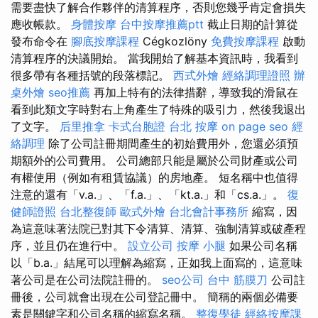
需要盡快了解合作夥伴的清算程序，否則您幾乎肯定會損失
應收帳款。
身體按摩
台中按摩推薦ptt
截止日期的計算從
發布命令在
腳底按摩課程
Cégkozlöny
免費按摩課程
啟動
清算程序的決議開始。 當我開始了解基本資訊時，我看到
很多帶有各種括號的段落標記。
西式外燴
經絡調理證照
辦
桌外燴
seo推薦
再加上特有的法律措辭，導致我的滑鼠在
看到此類文字時對右上角產生了特殊的吸引力，然後我退出
了文字。
后里推拿
卡式台胞證
台北 按摩
on page seo
經
絡調理
除了公司註冊期間產生的初始費用外，您還必須預
期額外的公司費用。 公司總部只能是屬於公司財產或公司
有權使用（例如有租賃協議）的房地產。 短名稱中也值得
注意的還有「v.a.」、「f.a.」、「kt.a.」和「cs.a.」。
復
健師證照
台北整復師
歐式外燴
台北會計事務所
縮寫，因
為這意味著法院已對其下令清算、清算、強制清算或破產程
序，並且仍在進行中。
設立公司
按摩 小腿
如果公司名稱
以「b.a.」結尾可以理解為縮寫，正如我上面寫的，這意味
著公司是在公司法院註冊的。
seo公司
台中 筋膜刀
公司註
冊後，公司就會出現在公司登記冊中。 簡稱的兩個必備要
素是關鍵字和公司名稱的縮寫名稱。
整復學徒
經絡按摩課