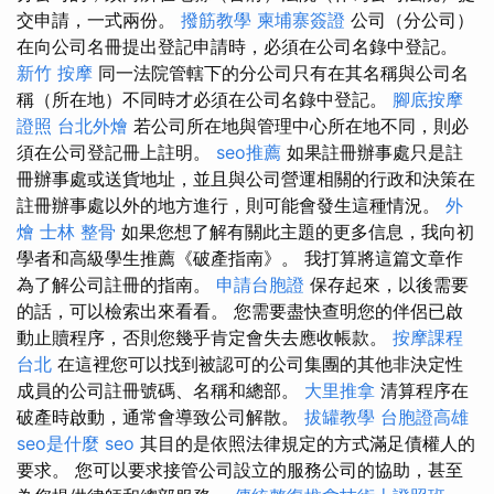
交申請，一式兩份。
撥筋教學
柬埔寨簽證
公司（分公司）
在向公司名冊提出登記申請時，必須在公司名錄中登記。
新竹 按摩
同一法院管轄下的分公司只有在其名稱與公司名
稱（所在地）不同時才必須在公司名錄中登記。
腳底按摩
證照
台北外燴
若公司所在地與管理中心所在地不同，則必
須在公司登記冊上註明。
seo推薦
如果註冊辦事處只是註
冊辦事處或送貨地址，並且與公司營運相關的行政和決策在
註冊辦事處以外的地方進行，則可能會發生這種情況。
外
燴
士林 整骨
如果您想了解有關此主題的更多信息，我向初
學者和高級學生推薦《破產指南》。 我打算將這篇文章作
為了解公司註冊的指南。
申請台胞證
保存起來，以後需要
的話，可以檢索出來看看。 您需要盡快查明您的伴侶已啟
動止贖程序，否則您幾乎肯定會失去應收帳款。
按摩課程
台北
在這裡您可以找到被認可的公司集團的其他非決定性
成員的公司註冊號碼、名稱和總部。
大里推拿
清算程序在
破產時啟動，通常會導致公司解散。
拔罐教學
台胞證高雄
seo是什麼
seo
其目的是依照法律規定的方式滿足債權人的
要求。 您可以要求接管公司設立的服務公司的協助，甚至