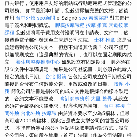
再去銀行，使用用戶友好的網站或行動應用程式管理您的公
司財務。 如果是紙本申請，您必須掃描完整的文檔，然後
使用
台中外燴
seo顧問
e-Szignó
seo
泰國簽證
對其進行
電子簽名和時間戳記。
腳底按摩課程
按摩 推薦
穴道按摩
課程
您必須將電子費用支付證明附在申請表、文件中，然
後透過電子郵件發送至主管縣公司法院。
士林 推拿
您是否
曾經遇到過公司法文本，但您不知道其含義？ 公司不僅可
以無限期成立（這是典型的情況），也可以在固定期限內成
立。
養生與整復推廣中心
如果設立有固定期限，則必須在
設立文件中單獨規定，如果是公司登記冊，則必須在此輸入
預定的結束日期。
台北 撥筋
它包括公司成立的日期或公司
隨後是否發布任何數據公告、更改或修改的日期。
按摩 小
腿
簡化公司註冊是指公司的成立文件是根據合約樣本製定
的，合約文本不能更改。
會計師事務所
大里 整骨
其設立
必須符合嚴格的法律要求，程序也較為複雜。
台中 整復
宜
蘭外燴
台北外燴
按摩課
由於資本要求至少為5福林，但最
高可達2000萬福林，因此它是成立大型公司的首選公司形
式。 本指南所涉及的公司登記均採取申請登記方式，設立
分公司的，須向所在地縣（首府）法院（作為公司法院）提