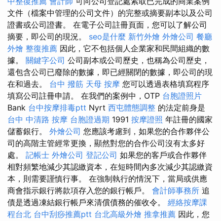
中整復推薦
會計師
可向公司登記處索取已完成的商業案例
文件（檔案中管理的公司文件）的完整或摘要副本以及公司
證書或公司證書。 在電子公司註冊頁面，您可以了解公司
摘要，即公司的現況。
seo是什麼
新竹外燴
外燴公司
餐廳
外燴
整復推薦
因此，它不包括個人企業家和民間組織的數
據。
關鍵字公司
公司副本或公司歷史，也稱為公司歷史，
還包含公司已廢除的數據，即已經關閉的數據，即公司的現
在和過去。
台中 撥筋
天母 按摩
您可以透過表格填寫程序
填寫公司註冊申請。 在我們的案例中，OTP
台胞證照片
Bank
台中按摩排毒ptt
Nyrt
西屯體態調整
的法定前身是
台中 中清路 按摩
台胞證過期
1991
按摩證照
年註冊的國家
儲蓄銀行。
外燴公司
您應該考慮到，如果您的合作夥伴公
司的高階主管經常更換，顯然對您的合作公司沒有太多好
處。
記帳士
外燴公司
登記公司
如果您的客戶或合作夥伴
相對頻繁地減少其認繳資本，在短時間內多次減少其認繳資
本，則需要謹慎行事。 在強制執行的情況下，當局或供應
商會指示銀行將款項存入您的銀行帳戶。
會計師事務所
追
債是透過凍結銀行帳戶來清償債務的催收令。
經絡按摩課
程台北
台中刮痧推薦ptt
台北高級外燴
推拿推薦
因此，您