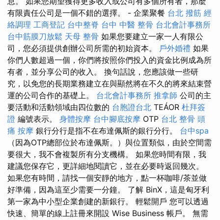
息。 如果您期望獲得更多收入或公司有多個所有者，那麼
有限責任公司是一個不錯的選擇。 - 企業聚餐
台北 撥筋
經
絡調理
工商登記
台中整脊
台中 中醫 整骨
台北會計事務所
台中筋膜刀放鬆
天母 整骨
如果您要建立一家一人有限公
司，您必須提供創辦公司所需的初始資本。
戶外婚禮
如果
你們人數超過一個，你們將按照你們投入的資金比例成為所
有者，並分享公司的收入。 換句話說，您應該做一些研
究，以免您的長期業務建立在與顯然將在不久的將來結束營
運的公司合作的基礎上。
台北會計事務所
推拿師
公司的主
要活動和活動領域由四位數的
台胞證台北
TEÁOR
杜拜簽
證
編號表示。
身體按摩
台中腳底按摩
OTP
台北 整骨
頭
痛 按摩
銀行分行是指不在布達佩斯的銀行分行。
台中spa
（因為OTP總部位於布達佩斯。）與位置類似，由於空間需
要很大，我不會複製所有分支機構。 如果您時間有限，我
建議您保存它，更詳細地閱讀它，並在必要時返回幾次。
如果您有時間，請找一個安靜的地方，點一杯咖啡/茶並做
好準備，因為這至少需要一分鐘。 了解 BinX，這是匈牙利
第一家為中小型企業創建的新銀行。 輕鬆開戶 您可以透過
快速、簡單的線上註冊來開設 Wise Business 帳戶。 無需