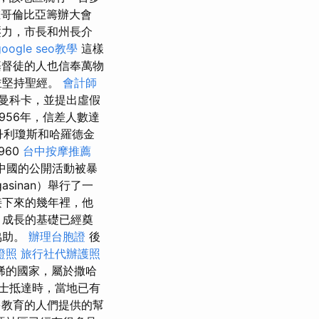
在哥倫比亞籌辦大會
力，市長和州長介
google seo教學
這樣
督徒的人也信奉萬物
並堅持聖經。
會計師
曼科卡，並提出虛假
956年，信差人數達
丹利瓊斯和哈羅德金
960
台中按摩推薦
在中國的公開活動被暴
sinan）舉行了一
接下來的幾年裡，他
 成長的基礎已經奠
協助。
辦理台胞證
後
證照
旅行社代辦護照
稀的國家，屬於撒哈
士抵達時，當地已有
教育的人們提供的幫