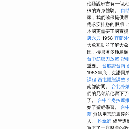
他聽說班吉有一個人
殊的終身體驗。
自
家，我們確保提供
需求安排您的假期，
本國更需要王國宣揚
唐六典
1958
宜蘭外
大象互動並了解大
區，棲息著多種鳥
台中筋膜刀放鬆
記
重要。
台胞證台南
1953年底，克諾
課程
西屯體態調整
南部訪問。
台北外
們的兄弟給他留下
了。
台中全身按摩
始了聖經學習。
台
薦
無法用言語表達的
人。
推拿師
儘管遭
買下了一座廢棄的教