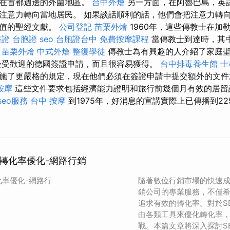
是在首都週邊的外圍地區。
台中外燴
另一方面，在阿魯巴島，英
注意力轉向當地居民。 如果談話順利的話，他們會把注意力轉
價值的聖經文獻。
公司登記
苗栗外燴
1960年，這些傳教士在加
簽證
台胞證
seo
台胞證台中
免費按摩課程
當傳教士到達時，其
。
苗栗外燴
中式外燴
整復學徒
傳教士為有興趣的人介紹了家庭
最受歡迎的德國簽證申請，而且很容易獲得。
台中排毒養生館
士
施了更嚴格的規定，現在他們必須在簽證申請中提交額外的文件
按摩
這些文件要求包括經濟能力證明和旅行前幾個月有效的居
seo服務
台中 按摩
到1975年，好消息的宣講實際上已傳播到22
行轉化率優化-網路行銷
化率優化-網路行
隨著數位行銷市場的快速
銷公司的專業服務，不僅
追求有效的轉化率。對於S
由各類工具來優化轉化率
戰。本篇文章將深入探討S