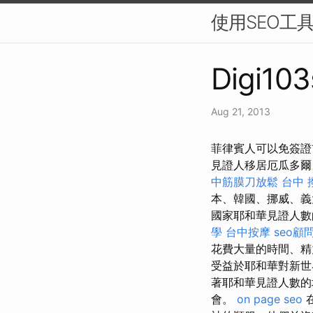
使用SEO工
Digi103
Aug 21, 2013
菲律賓人可以免簽證前往
見證人移居厄瓜多爾
中筋膜刀放鬆
台中 
本、韓國、挪威、
國家耶和華見證人數
學
台中按摩
seo顧
花費大量的時間、
受益於耶和華對新
著耶和華見證人數的
會。
on page seo