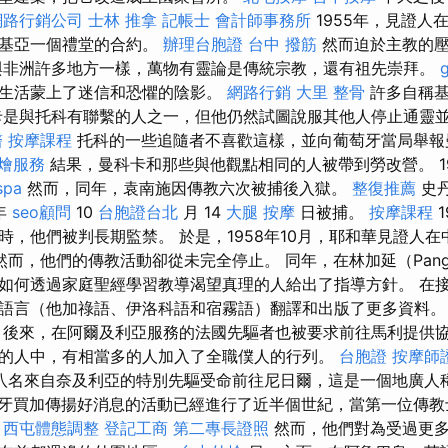
網路行銷公司
士林 推拿
記帳士
會計師事務所
1955年，見證人
蘭基亞一個禮堂的合約。
辦理台胞證
台中 撥筋
然而迫於主教的壓
與非洲許多地方一樣，萬物有靈論是傳統宗教，還有祖先崇拜。
生活蒙上了迷信和恐懼的陰影。
網路行銷
大里 整骨
許多自稱基
卡是與托科有聯繫的人之一，但他仍然試圖說服其他人停止通靈
醫
按摩課程
托科的一些追隨者不喜歡這樣，並向葡萄牙當局舉報
燴服務
結果，曼科卡和那些與他觀點相同的人被帶到勞改營。 1
spa
然而，同年，袁南施因傳教六次被捕後入獄。
整復推薦
史
 年
seo顧問
10
台胞證台北
月 14
大腿 按摩
日被捕。
按摩課程
1
時，他們被判長期監禁。 於是，1958年10月，耶和華見證人
然而，他們的傳教活動卻從未完全停止。 同年，在林加延（Panga
如何透過家庭聖經學習教導渴望真理的人給出了指導方針。 在
語言（他加祿語、伊洛科語和宿霧語）翻譯和出版了更多資料。
 後來，在阿爾及利亞服務的法國先驅者也被要求前往馬利提供
的人中，有相當多的人加入了全職僕人的行列。
台胞證
按摩師
，八名來自奈及利亞的特別先驅受命前往尼日爾，這是一個地廣人
牙買加傳揚好消息的活動已經進行了近半個世紀，當第一位傳教
。
西屯體態調整
登記工商
第二專長證照
然而，他們對為受過更多