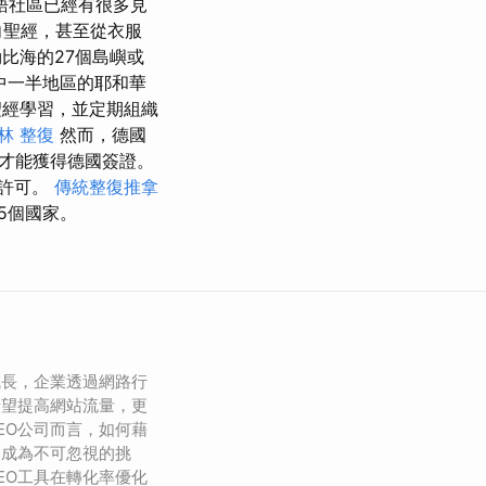
語社區已經有很多見
向聖經，甚至從衣服
勒比海的27個島嶼或
中一半地區的耶和華
聖經學習，並定期組織
林 整復
然而，德國
才能獲得德國簽證。
留許可。
傳統整復推拿
5個國家。
成長，企業透過網路行
希望提高網站流量，更
EO公司而言，如何藉
，成為不可忽視的挑
EO工具在轉化率優化