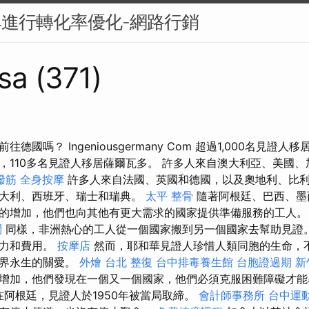
具進行轉化率優化-網路行銷
sa (371)
德國嗎？ Ingeniousgermany Com 超過1,000名見證人
，110多名見證人移居薩爾瓦多。 許多人來自澳大利亞、美國
撥筋
全身按摩
許多人來自法國、英國和德國，以及奧地利、比
義大利、西班牙、瑞士和瑞典。
太平 整骨
隨著阿根廷、巴西、墨
的增加，他們也向其他有更大需求的國家提供準備服務的工人
問
同樣，非洲熱心的工人從一個國家搬到另一個國家去幫助見證。
精力和費用。
按摩店
然而，耶和華見證人珍惜人類同胞的生命，
世界永生的關愛。
外燴
台北 整復
台中排毒養生館
台胞證過期
新
增加，他們發現在一個又一個國家，他們必須克服困難障礙才能
在阿根廷，見證人於1950年被當局取締。
會計師事務所
台中運