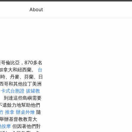
About
移居哥倫比亞，870多名
、加拿大和紐西蘭。
台
利時、丹麥、芬蘭、日
西哥和其他拉丁美洲
。
卡式台胞證
拔罐教
 到達這些島嶼需要
不遺餘力地幫助他們
竹 推拿
辦桌外燴
隨
舉辦基督教教育大
動按摩
但因著他們對