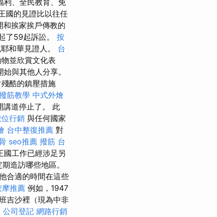
福利、全民教育、免
和王國的見證比以往任
開和挨家挨戶傳教的
提起了59起訴訟。
按
滅耶和華見證人。
台
動物並欣賞文化表
開始與其他人分享。
對殘酷的鎮壓措施
撥筋教學
中式外燴
講道停止了。 此
數位行銷
與任何國家
燴
台中整復推薦
對
骨
seo推薦
撥筋
台
王國工作已經涉足另
定期造訪哪些地區。
其他合適的時間在這些
按摩推薦
例如，1947
班吉沙裡（現為中非
筋
公司登記
網路行銷