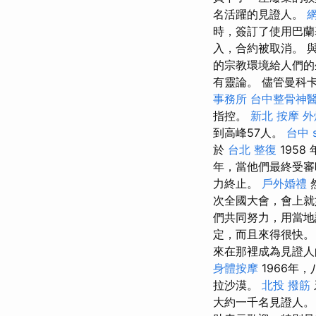
名活躍的見證人。
時，簽訂了使用巴
入，合約被取消。 
的宗教環境給人們的
有靈論。 儘管曼科
事務所
台中整骨神
指控。
新北 按摩
外
到高峰57人。
台中 
於
台北 整復
1958
年，當他們最終受審
力終止。
戶外婚禮
次全國大會，會上就
們共同努力，用當地
定，而且來得很快。
來在那裡成為見證人
身體按摩
1966年
拉沙漠。
北投 撥筋
大約一千名見證人