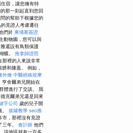
屬住宿，讓您擁有特
的那一刻起直到您回
問的幫助下根據您的
熟的見證人考慮遷往
，他們於
柬埔寨簽證
生動物園，您可以與
雅還設有鳥類保護
種蝴蝶。
推拿師證照
在那裡的人來說非常
膀和膝蓋。 例如，
餐外燴
中醫經絡按摩
，亨舍爾弟兄開始在
群體進行了交談。 我
德克爾弟兄還是回來
鍵字公司
歲的兒子開
版。
拔罐教學
seo推
多市，那裡沒有見證
了三年。
會計師
他們
，該地區就有一百多