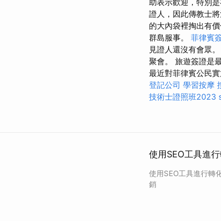
助表示歡迎，特別
證人，因此傳教士將
的大內袋裡掏出有
群島服事。
菲律賓
見證人還沒有會眾
聚會。 旅遊簽證是
最近對菲律賓公民實
登記公司
學習按摩
技術士證照班2023
使用SEO工具進
使用SEO工具進行轉
銷