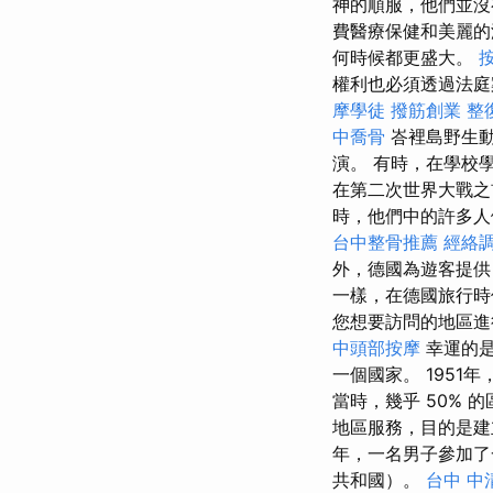
神的順服，他們並沒
費醫療保健和美麗的
何時候都更盛大。
權利也必須透過法庭案
摩學徒
撥筋創業
整
中喬骨
峇裡島野生動
演。 有時，在學校
在第二次世界大戰之
時，他們中的許多人
台中整骨推薦
經絡
外，德國為遊客提供
一樣，在德國旅行
您想要訪問的地區進
中頭部按摩
幸運的是
一個國家。 195
當時，幾乎 50%
地區服務，目的是建
年，一名男子參加了
共和國）。
台中 中