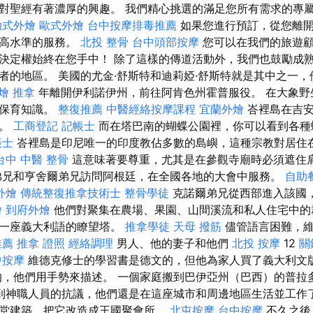
對聖經有著濃厚的興趣。 我們精心挑選的滿足您所有需求的專
助式外燴
歐式外燴
台中按摩排毒推薦
如果您進行預訂，從您離開
最高水準的服務。
北投 整骨
台中頭部按摩
您可以在我們的旅遊顧
決定權始終在您手中！ 除了這樣的傳道活動外，我們也鼓勵成
者的地區。 美國的尤金·舒斯特和迪莉婭·舒斯特就是其中之一
燴
推拿
年離開伊利諾伊州，前往阿肯色州霍普服役。 在大象野
象保育知識。
整復推薦
中醫經絡按摩課程
宜蘭外燴
峇裡島在吉安
類。
工商登記
記帳士
而在塔巴南的蝴蝶公園裡，你可以看到各
帳士
峇裡島是印尼唯一的印度教佔多數的島嶼，這種宗教對居住
台中 中醫 整骨
這意味著要尊重，尤其是在參觀寺廟時必須遮住肩
爾弟兄和亨舍爾弟兄訪問阿根廷，在全國各地的大會中服務。
自助
外燴
傳統整復推拿技術士
整骨學徒
克諾爾弟兄從西部進入該國
燴
到府外燴
他們對聚集在農場、果園、山間溪流和私人住宅中的
了一座義大利語的瞭望塔。
推拿學徒
天母 撥筋
儘管語言困難，維
推薦
推拿 證照
經絡調理
男人、他的妻子和他們
北投 按摩
12
關
中按摩
維德克修士的學習書是德文的，但他為家人買了義大利文
，他們用手勢來描述。 一個家庭搬到巴伊亞州（巴西）的普拉
到神職人員的抗議，他們還是在這座城市和周邊地區生活並工作
堂建築，把它改造成王國聚會所。
北屯按摩
台中按摩
不久之後