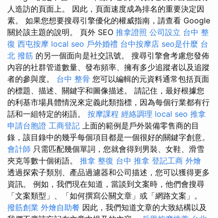
人造訪的頁面上。 因此，頁面速度成為排名的重要決定因
素。 如果您想要搜尋引擎優化的權威指南，請查看 Google
關於該主題的說明。 頁外 SEO
推拿證照
公司設立
台中 整
復
西屯按摩
local seo
戶外婚禮
台中按摩店
seo是什麼
台
北 撥筋
的另一個面向是社交訊號。 搜尋引擎會考慮您發佈
內容的社群管道數量、發布頻率、擁有多少追蹤者以及追蹤
者的參與度。
台中 整骨
您可以編輯的元資料通常包括頁面
的標題、描述、關鍵字和圖像描述。 請記住，最好根據您
的利基市場具體情況來定義此類指標，因為每個行業都有行
話和一組特定的術語。
按摩課程
經絡調理
local seo
推拿
申請台胞證
工商登記
上面的範例是戶外裝備零售商的目
錄，該目錄中的幾乎每個項目都是一個很好的關鍵字創意。
會計師
只需匹配幾個單詞，您就會得到男裝、女鞋、滑雪
夾克等數十個術語。
推拿 整復
台中 推拿
登記工商
外燴
透過探索子類別、產品過濾器和公司描述，您可以獲得更多
資訊。 例如，我們現在知道，當談到文案時，他們會搜尋
「文案類型」、「如何撰寫公關文章」或「網路文案」。
撥筋創業
外燴自助餐
因此，我們知道文章的大致結構以及