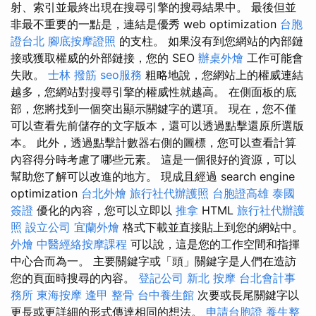
射、索引並最終出現在搜尋引擎的搜尋結果中。 最後但並
非最不重要的一點是，連結是優秀 web optimization
台胞
證台北
腳底按摩證照
的支柱。 如果沒有到您網站的內部鏈
接或獲取權威的外部鏈接，您的 SEO
辦桌外燴
工作可能會
失敗。
士林 撥筋
seo服務
粗略地說，您網站上的權威連結
越多，您網站對搜尋引擎的權威性就越高。 在側面板的底
部，您將找到一個突出顯示關鍵字的選項。 現在，您不僅
可以查看先前儲存的文字版本，還可以透過點擊還原所選版
本。 此外，透過點擊計數器右側的圖標，您可以查看計算
內容得分時考慮了哪些元素。 這是一個很好的資源，可以
幫助您了解可以改進的地方。 現成且經過 search engine
optimization
台北外燴
旅行社代辦護照
台胞證高雄
泰國
簽證
優化的內容，您可以立即以
推拿
HTML
旅行社代辦護
照
設立公司
宜蘭外燴
格式下載並直接貼上到您的網站中。
外燴
中醫經絡按摩課程
可以說，這是您的工作空間和指揮
中心合而為一。 主要關鍵字或「頭」關鍵字是人們在造訪
您的頁面時搜尋的內容。
登記公司
新北 按摩
台北會計事
務所
東海按摩
逢甲 整骨
台中養生館
次要或長尾關鍵字以
更長或更詳細的形式傳達相同的想法。
申請台胞證
養生整