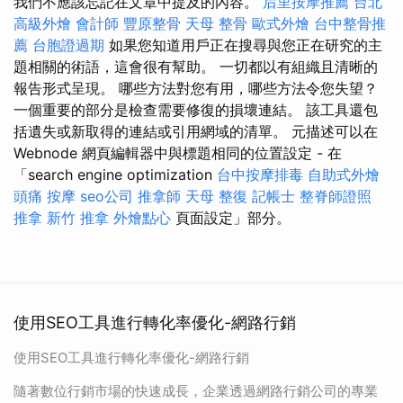
我們不應該忘記在文章中提及的內容。
后里按摩推薦
台北
高級外燴
會計師
豐原整骨
天母 整骨
歐式外燴
台中整骨推
薦
台胞證過期
如果您知道用戶正在搜尋與您正在研究的主
題相關的術語，這會很有幫助。 一切都以有組織且清晰的
報告形式呈現。 哪些方法對您有用，哪些方法令您失望？
一個重要的部分是檢查需要修復的損壞連結。 該工具還包
括遺失或新取得的連結或引用網域的清單。 元描述可以在
Webnode 網頁編輯器中與標題相同的位置設定 - 在
「search engine optimization
台中按摩排毒
自助式外燴
頭痛 按摩
seo公司
推拿師
天母 整復
記帳士
整脊師證照
推拿
新竹 推拿
外燴點心
頁面設定」部分。
使用SEO工具進行轉化率優化-網路行銷
使用SEO工具進行轉化率優化-網路行銷
隨著數位行銷市場的快速成長，企業透過網路行銷公司的專業