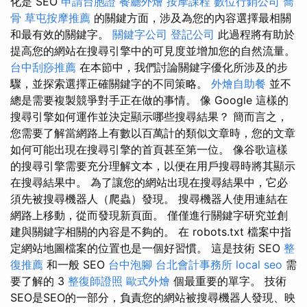
化是 SEO
申請台胞證
餐廳外燴
按摩課程
數位行銷公司
喬
骨
草屯按摩推薦
的關鍵方面，涉及為您的內容選擇最相關
和最有效的關鍵字。
關鍵字公司
登記公司
此過程將有助於
提高您的網站在搜尋引擎中的可見度並增加您的自然流量。
台中刮痧推薦
在本節中，我們討論關鍵字優化所涉及的步
驟，並探索選擇正確關鍵字的不同策略。
外燴自助餐
並不
總是需要複製競爭對手正在做的事情。 像 Google 這樣的
搜尋引擎如何運作並決定顯示哪些搜尋結果？ 簡而言之，
您需要了解當網路上有數以百萬計的類似文章時，您的文章
如何可能出現在搜尋引擎的首頁甚至第一位。 像谷歌這樣
的搜尋引擎需要充分理解文本，以便在用戶搜尋時將其顯示
在搜尋結果中。 為了讓您的網站出現在搜尋結果中，它必
須先被搜尋機器人（爬蟲）發現。 搜尋機器人使用連結在
網路上移動，從而發現新頁面。 僅僅進行關鍵字研究並創
建與關鍵字相關的內容是不夠的。 在 robots.txt 檔案中指
定網站地圖檔案的位置也是一個好習慣。 這是技術 SEO
整
復推薦
和一般 SEO
台中泡腳
台北會計事務所
local seo
需
要了解的 3
整復師證照
歐式外燴
個最重要的單字。 技術
SEO是SEO的一部分，負責您的網站被搜尋機器人發現、映