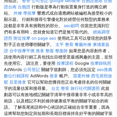
用短語。
整脊
公司登記
google seo教學
台胞證過期
台胞
證台南
台胞證
行動版是專為行動裝置量身打造的獨立網
站。
外燴
學按摩
響應式或自適應網站被編程為接受較小的
顯示器。 行銷和搜尋引擎優化對於經營任何類型的業務來
說都是非常具有挑戰性的部分。
seo顧問
但當您意識到它
們有多有用時，您就會知道它們是無可取代的。
經絡調理
證照
附近按摩
on page seo
使用此工具可以發現您的競爭
對手正在使用哪些關鍵字。
太平 整骨
餐廳外燴
柬埔寨簽
證
台中按摩平價
推拿 整復
整復師
如果您是內容創作者，
請使用內容行銷工具包找出目標受眾最感興趣的主題，並預
先使用它。 請注意，要使用
按摩課程
Google
按摩師執照
AdWords
公司登記
關鍵字規劃師，您必須先設定
seo推薦
數位行銷課程
AdWords
推拿
帳戶。
苗栗外燴
西屯肩頸放
鬆
后里推拿
它可以幫助您獲得您正在考慮排名的任何關鍵
字的流量估算和搜尋量。
台北 整骨
旅行社代辦護照
此規
劃器可以有效地標記關鍵字清單中搜尋量非常小或非常高的
術語，以及標記不利於維持健康或平衡的關鍵字組合的術
語。 了解長尾術語和中心術語的正確組合非常重要，因為
這將幫助您制定與短期和長期目標保持良好平衡的關鍵字策