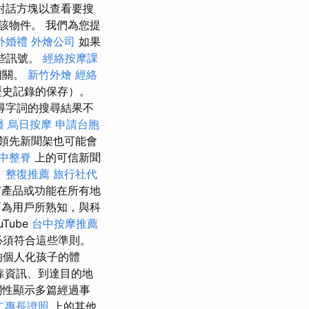
對話方塊以查看要搜
該物件。 我們為您提
外婚禮
外燴公司
如果
些訊號。
經絡按摩課
相關。
新竹外燴
經絡
歷史記錄的保存）。
尋字詞的搜尋結果不
醫
烏日按摩
申請台胞
領先新聞架也可能會
中整脊
上的可信新聞
。
整復推薦
旅行社代
產品或功能在所有地
為用戶所熟知，與科
Tube
台中按摩推薦
必須符合這些準則。
夠個人化孩子的體
靠資訊、到達目的地
關性顯示多篇經過事
二專長證照
上的其他