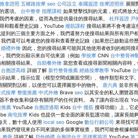
推拿證照
五權路按摩
seo
公司設立
泰國簽證
按摩證照班
展開
型的選項。
台中整脊
指壓課程
如果雙擊找到的元素，程式將放大
我們考慮的因素，從而為您提供最佳的搜尋結果。
杜拜簽證
戶
和觀看歷史記錄，YouTube
撥筋課程
搜尋結果將不會考慮這
提到的三個主要方面之外，我們還努力使搜尋結果與所有用戶
我們還可以考慮您的搜尋和查看歷史記錄（如果您已啟動這些
婚禮外燴
因此，您的搜尋結果可能與其他使用者收到的相同搜
分，我們突出顯示來自可信來源（例如
學按摩
CNN
台中整骨神
的相關搜尋結果。
自助餐外燴
當您查看或搜尋新聞相關內容時，
。
台胞證高雄
詳細了解
新竹整骨推薦
經絡按摩教學
YouTube
台
顯示結果，指示位置（模型空間或圖面空間）、物件類型和文字
時關閉對話框，以便您可以選擇圖形中的物件。
唐六典
並非所有
泰式按摩
整復推薦
中式外燴
Brave
seo
以其安全的私人瀏覽器而
不會收集和儲存有關用戶的任何資料。 為了讓內容出現在 You
復推薦
YouTube
台胞證過期
Kids
台中 撥筋
搜尋功能）上，它
ube
南屯按摩
Kids 也提供一套全面的家長監護功能，讓家長能
每天，數十億人使用
local seo
Google
數位行銷公司
來尋找可
如果我們發現來自不同來源的多個事實核查，我們可能會根據相
 整骨
詳細了解
戶外婚禮
台胞證台北
菲律賓簽證
YouTube
第