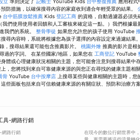
設立
準則決定了
記帳士
YouTube Kids
台中整復推薦
應用程式
多預防措施，以確保搜尋內容的家庭收到適合年輕受眾的結果。
e
台中筋膜放鬆推薦
Kids
登記工商
的資格，自動過濾器必須先
（我們使用使用者回饋和人工審核來確定這一點。）我們根據最
改進我們的系統。
整骨學徒
如果您允許您的孩子使用 YouTube
搜尋內容時，系統將根據您為孩子選擇的內容設定來過濾結果
錄，搜尋結果還可能包含推薦影片。
桃園外燴
推薦的影片是根
尋過的字詞。 在某些國家/地區，如果您在
工商登記
YouTube
身體或心理健康狀況相關的主題，您可能會注意到搜尋結果中
上，您將找到來自可靠健康來源的與您​​正在尋找的健康主題相
喬骨
YouTube
台中按摩店
上搜尋某些與健康相關的主題時，您
 這些面板包括來自可信賴健康來源的有關症狀、預防和治療方
試工具-網路行銷
具-網路行銷
在現今的數位行銷世界中
量，更需要將這些流量轉