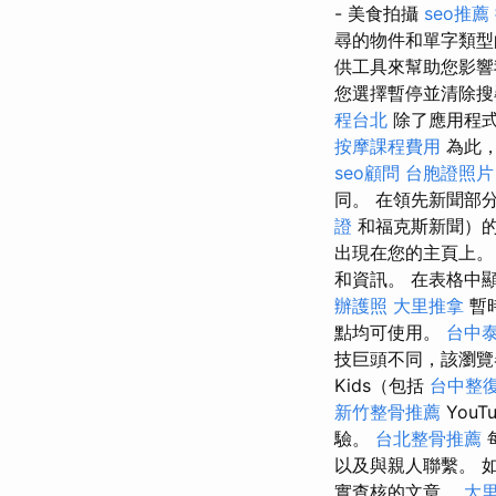
- 美食拍攝
seo推薦
尋的物件和單字類
供工具來幫助您影響
您選擇暫停並清除搜尋
程台北
除了應用程式
按摩課程費用
為此，
seo顧問
台胞證照片
同。 在領先新聞部
證
和福克斯新聞）
出現在您的主頁上
和資訊。 在表格中
辦護照
大里推拿
暫
點均可使用。
台中
技巨頭不同，該瀏覽器
Kids（包括
台中整
新竹整骨推薦
YouT
驗。
台北整骨推薦
以及與親人聯繫。 
實查核的文章。
大里