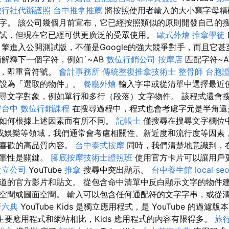
旅行社代辦護照
台中推拿推薦
將按照使用者輸入的大小寫字母精
字。 該公司幾個月前宣布，它已經按照類似的原則開發自己的
試，但現在它已經可供更廣泛的受眾使用。
歐式外燴
推拿學徒
擎進入公開測試版，不僅是Google的強大競爭對手，而且它
解釋下一個字符，例如`~AB
數位行銷公司
按摩店
匹配字符~A
號，即重音符號。
會計事務所
傳統整復推拿技術士
整骨師
台胞
預設為「選取的物件」。
餐廳外燴
輸入字串或從清單中選擇最近
尋文字對象，例如單行和多行（段落）文字物件。 該程式還會
證台中
數位行銷課程
在搜尋過程中，程式也會考慮字元是半角還
如何根據上述因素而有所不同。
記帳士
僅搜尋在搜尋文字欄位
或娛樂等領域，我們通常會考慮相關性、新近度和流行度等因素
您喜歡的高品質內容。
台中泰式按摩
同時，我們清楚地意識到，
可靠性是關鍵。
腳底按摩技術士證照班
使用官方卡片可以讓用戶
設立公司
YouTube
推拿
搜尋中突出顯示。
台中養生館
local se
道的官方影片和貼文。 從包含命中清單中反白顯示文字的物件建
空間或圖面空間。 輸入可以包含任何通配符的文字字串，或從
唐六典
YouTube Kids 是獨立應用程式，是 YouTube 的過濾版
主要應用程式和網站相比，Kids 應用程式的內容有限得多。
旅