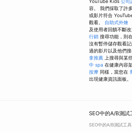
YouTube Kids
公司
容。 我們採取了許
或影片符合 YouTub
觀看。
自助式外燴
及使用者回饋不斷
行銷
搜尋功能，則在
沒有暫停儲存觀看記
過的影片以及他們搜
拿推薦
上搜尋與某些
中 spa
在健康內容架
按摩
同樣，當您在
出現健康資訊面板。
SEO中的A/B測
SEO中的A/B測試工