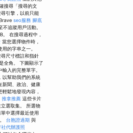
確搜尋「搜尋的文
搜尋引擎，以前只能
Brave
seo服務
腳底
甚至不追蹤用戶活動。
B。 在搜尋過程中，
證
當您選擇物件時，
使用的字串之一。
搜尋尺寸標註和指針
是全角。 下圖顯示了
中輸入的完整單字。
，以幫助我們的系統
在新聞、政治、健康
更輕鬆地發現內容，
o
推拿推薦
這些卡片
立選取集。 所選物
清單中選擇最近使用
本。
台胞證過期
與
行社代辦護照