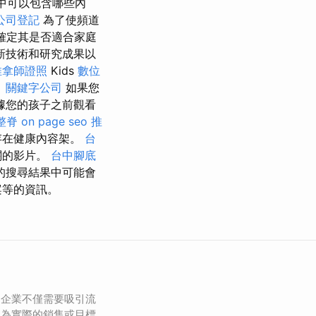
中可以包含哪些內
公司登記
為了使頻道
確定其是否適合家庭
新技術和研究成果以
推拿師證照
Kids
數位
。
關鍵字公司
如果您
據您的孩子之前觀看
整脊
on page seo
推
存在健康內容架。
台
關的影片。
台中腳底
的搜尋結果中可能會
案等的資訊。
，企業不僅需要吸引流
化為實際的銷售或目標