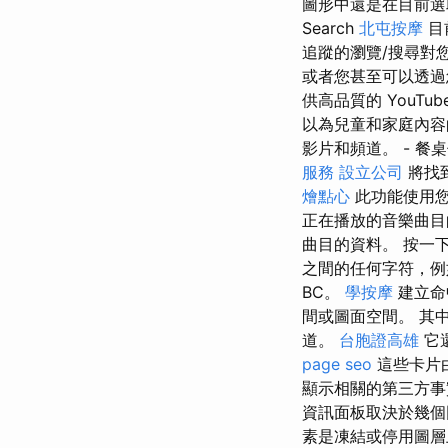
圖形中還是在目前選
Search
北屯按摩
目
追蹤的瀏覽/搜尋對
或者您甚至可以透過
供高品質的 YouT
以為兒童和家庭內容的
影片和頻道。 - 餐
服務
設立公司
將找
燴點心
此功能使用您
正在播放的音樂曲目
曲目的資料。 按一
之間的任何字符，
BC。
學按摩
建立命
間或圖面空間。 其
道。
台胞證高雄
它
page seo
這些卡片
顯示相關的第三方事
資訊面板取決於幾
素是凍結或停用圖層