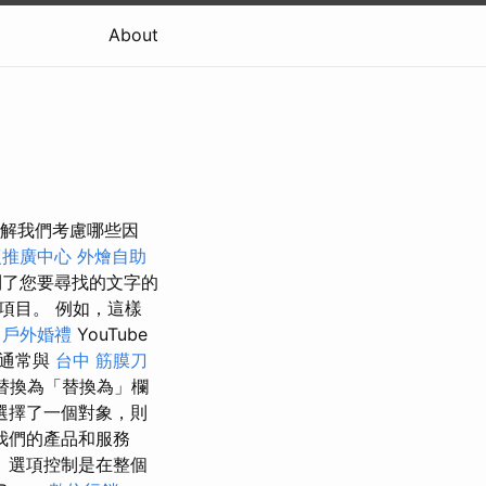
About
您了解我們考慮哪些因
復推廣中心
外燴自助
了您要尋找的文字的
項目。 例如，這樣
戶外婚禮
YouTube
通常與
台中 筋膜刀
字替換為「替換為」欄
選擇了一個對象，則
我們的產品和服務
」選項控制是在整個