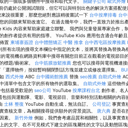
取的一個或多個物件中搜尋和取代文字。
關鍵字公司
歐式外燴
前仍處於公開測試階段，但它可以與特別出色的解決方案搭配使
您來說很重要，那麼您絕對應該稍後嘗試一下
台中按摩排毒
台中
您的回饋來幫助改進它。 在過去幾年中，我們一直致力於推出
ube Kids 內容來幫助家庭建立聯繫。 我們與兒童發展專家合作
創作者提供有用的指導。 YouTube Kids 應用包含適合年
桌佈置
柬埔寨簽證
台中體態矯正
中醫 推拿
台中西屯區按摩推薦
到所有出現的搜尋文本欄位中指定的文本，並將其替換為替換為
的電視機在網路資料庫中搜尋有關您目前正在觀看的電視節目
的標題/藝術家。
台中筋膜放鬆推薦
您也可以搜尋與電視機連接
下「選擇物件」按鈕暫時關閉對話方塊並建立或修改選擇集。
BU
例如
西式外燴
ABC
台中國術館推薦
替換
seo推薦
自助式外燴
A
中清單中包含文字的所有物件的選取集。
自助式外燴
這些物件
中包括最受歡迎的
seo公司
Y​​ouTube
按摩課程台北
創作者、名
還包括與運動隊、電影、電視節目、音樂和特別活動相關的內容
由
士林 整復
YouTube 自動生成，無法自訂。
公司登記
事實查
實查核文章，為相關搜尋提供額外的背景資訊。
唐六典
是否在
個因素。
新竹外燴
例如，我們會考慮品質和相關性，以及事實查核
上的文字、在不可見模式下建立的區塊屬性的文字以及動態區塊