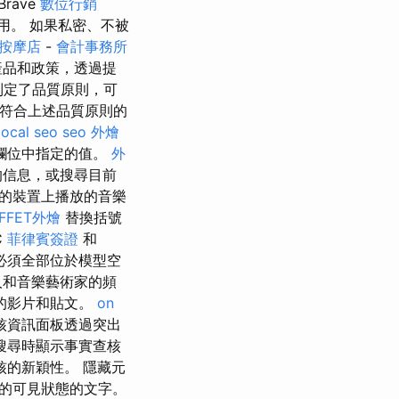
Brave
數位行銷
用。 如果私密、不被
按摩店
-
會計事務所
產品和政策，透過提
，制定了品質原則，可
齡且符合上述品質原則的
local seo
seo
外燴
欄位中指定的值。
外
的信息，或搜尋目前
的裝置上播放的音樂
FFET外燴
替換括號
C
菲律賓簽證
和
必須全部位於模型空
人和音樂藝術家的頻
的影片和貼文。
on
核資訊面板透過突出
搜尋時顯示事實查核
的新穎性。 隱藏元
的可見狀態的文字。