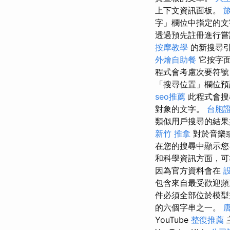
上下文資訊面板。
字」欄位中指定的文
透過預先註冊進行嘗
按摩教學
的新搜尋引
外燴自助餐
它按字面
程式會考慮次要符
「搜尋位置」欄位
seo推薦
此程式會搜
對象的文字。
台胞
類似用戶搜尋的結果
新竹 推拿
對於音樂
在您的搜尋中顯示
和科學資訊方面，
因為官方資料會在
包含來自最受歡迎頻
件必須全部位於模型
的六個字串之一。
YouTube
整復推薦