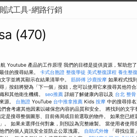
B測試工具-網路行銷
sa (470)
中的導航 Youtube 產品的工作原理 我們的目標是提供資源，幫助
供最佳的搜尋結果。
卡式台胞證
整復學徒
美式整復課程
養生整
的文字並將其顯示在結果清單中。
筋師傅
沙鹿按摩
如果程式找到
尋」按鈕將變為「下一個」按鈕，您可以使用它來搜尋其他符合
組織和其他衛生機構。
seo推薦
詳細了解健康內容以及
台北 整骨
康來源。
台胞證
YouTube
台中推拿推薦
Kids
按摩
中的搜尋排名
同，但我們會考慮其他因素以確保您內容的品質和安全。 將找到的文
指定是搜尋整個圖形、目前佈局或目前選取的物件。 如果您已經
」。 如果未選擇任何對象，則預設為完整繪製。 當使用者使用
他們的個人資訊安全並防止公眾洩露。
自助式外燴
「尋找位置