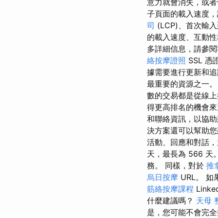
意力就會消失，或者
子頁面的載入速度，
司
(LCP)、首次輸入延
的載入速度、互動性
多詳細信息，請參
絡按摩證照
SSL 
據需要進行更新和
最重要的資源之一
數的交易都是從線上
得更高排名的機會
和聯絡資訊，以協
決方案還可以幫助您
活動、回應和對話，並
天，最長為 566 
務。 同樣，對於
推
烏日按摩
URL。 
筋絡按摩課程
Linke
什麼建議嗎？
天母 
是，您可能不會完全