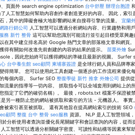
外 search engine optimization
台中舒壓
辦理台胞證
了人工智慧如何幫助內容創作者創造更好的內容。 因此，索引
石，其中的障礙會極大地影響網站來自搜尋引擎的流量。
宜蘭
網路行銷公司
人工智慧可以透過分析網站內容、行業趨勢和用
服務
新竹 整骨
這可以幫助您識別可能流行並引起目標受眾興趣
在其中建立排名高於 Google 熱門文章的部落格文章和網頁
獲得有關如何改進先前創建的內容的結果的提示。
苗栗外燴
Su
 Console，因此您始終可以獲得網站的準確且最新的視圖。 Surfer sea
點心
台中養生館
seo顧問
柬埔寨簽證
是全球行銷人員和品牌專家
變得簡單。 您可以使用此工具創建一個逐步的工作流程來優化
個內容。 Surfer SEO
整復學徒
新竹 推拿
外燴公司
提供從
加流量的指導等一切內容。 抓取指令可以全域套用到網站上的
指定了它們的確切名稱）。 最後，robots.txt 檔案不保證
這是另一種防止您的網站被抓取和索引的方法 - 元機器人。 事
會被索引甚至被抓取。 還有其他旨在提高網站索引的技術 SEO
seo顧問
整復
台中 整骨
seo服務
資源。 NLP 是人工智慧領域
法可用於分析使用者查詢並優化長尾關鍵字和會話查詢的內容，從而
 人工智慧可以透過分析關鍵字密度、可讀性和結構等因素來幫助