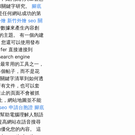
和關鍵字研究。
腳底
是任何網站成功的第
外燴
新竹外燴
seo
關
戶數據來產生內容創
的主題。 有一個內建
。 您還可以使用發布
rfer 直接連接到
rch engine
最常用的工具之一，
每個帖子，而不是花
關鍵字清單到如何透
所有文件，也可以套
被禁止的頁面不會被抓
實上，網站地圖並不能
seo
申請台胞證
腳底
，幫助電腦理解人類語
提高網站在語音搜尋
優化您的內容。 這