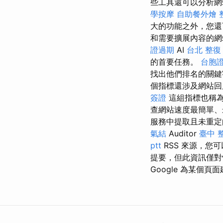
些工具還可以分析網站上
學按摩
自助餐外燴
大的功能之外，您還可
和需要擴展內容的網
證過期
AI
台北 整復
的首要任務。
台胞
找出他們排名的關鍵
個指標還涉及網站回
簽證
這組指標也稱
查網站速度最簡單、
服務中提取且未重
氣結
Auditor
臺中 
ptt
RSS 來源，您
提要，但此資訊僅
Google 為某個