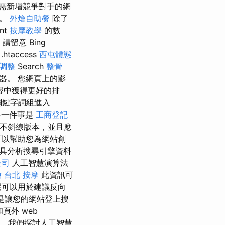
需新增競爭對手的網
好。
外燴自助餐
除了
unt
按摩教學
的數
請留意 Bing
.htaccess
西屯體態
調整
Search
整骨
器。 您網頁上的影
尋中獲得更好的排
關鍵字詞組進入
另一件事是
工商登記
或不斜線版本，並且應
可以幫助您為網站創
具分析搜尋引擎資料
公司
人工智慧演算法
燴
台北 按摩
此資訊可
還可以用於建議反向
 是讓您的網站登上搜
頁外 web
中，我們探討人工智慧