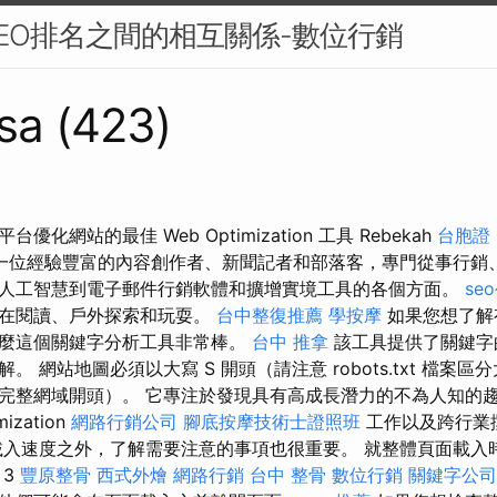
EO排名之間的相互關係-數位行銷
sa (423)
化網站的最佳 Web Optimization 工具 Rebekah
台胞證
一位經驗豐富的內容創作者、新聞記者和部落客，專門從事行銷
人工智慧到電子郵件行銷軟體和擴增實境工具的各個方面。
se
花在閱讀、戶外探索和玩耍。
台中整復推薦
學按摩
如果您想了解
麼這個關鍵字分析工具非常棒。
台中 推拿
該工具提供了關鍵字
 網站地圖必須以大寫 S 開頭（請注意 robots.txt 檔案區分
完整網域開頭）。 它專注於發現具有高成長潛力的不為人知的
mization
網路行銷公司
腳底按摩技術士證照班
工作以及跨行業
載入速度之外，了解需要注意的事項也很重要。 就整體頁面載入時間
 3
豐原整骨
西式外燴
網路行銷
台中 整骨
數位行銷
關鍵字公司