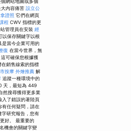
整個網站地圖或多個
最大內容痛苦
設立公
推拿證照
它們在網頁
課程
CWV 指標的更
網站管理員在安裝
經
甚至可以保存關鍵字以根
具是當今企業可用的
整復
在當今世界，無
 這可確保您根據獲
潛在銷售線索的指標
市按摩
外燴推薦
解
摩
追蹤一種環境中的
天，最短為 449
自然搜尋獲得更多業
輸入了錯誤的著陸頁
你有任何疑問，請在
鍵字研究報告，您有
更好。 最重要的
名機會的關鍵字變