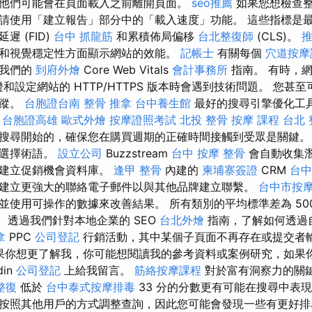
他們可能會在頁面載入之前離開頁面。
seo推薦
如果您想檢查
請使用「建立報告」部分中的「載入速度」功能。 這些指標是
遲 (FID)
台中 抓龍筋
和累積佈局偏移
台北整復師
(CLS)。
和視覺穩定性方面顯示網站的效能。
記帳士
有關每個
穴道按摩
閱我們的
到府外燴
Core Web Vitals
會計事務所
指南。 有時，
憑證和設定網站的 HTTP/HTTPS 版本時會遇到技術問題。 您
追蹤。
台胞證台南
整骨 推拿
台中養生館
最好的搜尋引擎優化工
。
台胞證高雄
歐式外燴
按摩證照考試
北投 整骨
按摩 課程
台北 
搜尋開始的，確保您在購買週期的正確時間接觸到受眾是關鍵。
來選擇術語。
設立公司
Buzzstream
台中 按摩 整骨
會自動收集
助建立促銷機會資料庫。
逢甲 整骨
內建的
柬埔寨簽證
CRM
台中
建立更強大的聯絡電子郵件以與其他品牌建立聯繫。
台中市按
使用可操作的數據來改善結果。 所有類別的平均標準差為 500 
天。 透過我們針對本地企業的 SEO
台北外燴
指南，了解如何透過
拿
PPC
公司登記
行銷活動，其中某個子頁面不再存在或提交者
如果你想更了解我，你可能想閱讀我的參考資料或案例研究，如果
din
公司登記
上給我留言。
筋絡按摩課程
對於富有洞察力的關
整復
低於
台中泰式按摩排毒
33 分的分數更有可能在搜尋中表現
按照其他用戶的方式調整查詢，因此您可能會發現一些有更好排