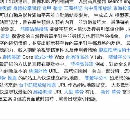
出站連結、圖像和影片的相關性，以提高其整體 search engine o
整復師
身體按摩課程
逢甲 整骨
工商登記
台中肩頸放鬆
東海按
以自動為影片添加字幕並自動總結長影片。 生成式 AI 模型專為
站而設計，旨在產生類似人類的內容，並透過最強大、最準確
偵測器。
筋膜沾黏撥筋
關鍵字研究－當涉及搜尋引擎優化時，
證高雄
探索您的自然搜尋競爭對手並尋找與他們競爭的機會。
台
字的確切價值，並突出顯示甚至你的競爭對手都忽略的差距。 最
應能力、載入期間的視覺穩定性以及使用者體驗
腳底按摩技術
為
泰國簽證
Core
歐式外燴
Web
台胞證高雄
Vitals。
關鍵字公
最詳細的方法是直接在瀏覽器中。
菲律賓簽證
例如，對於全文
定向到新版本的
桃園外燴
URL。 當您切換到「頁面」部分時，您可以
整骨 推薦
的網站工具快速建立網站地圖。
關鍵字公司
如果您的
可以將來源
台中筋膜放鬆推薦
URL 作為網站地圖提交。 大多數
對快速尋找最近的
經絡調理
URL
大里 整骨
有用。
新竹 整骨
當
頁面建立索引但該頁面被封鎖時，就會出現索引錯誤。