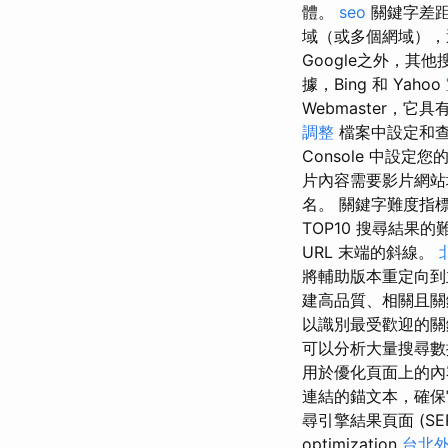
體。
seo
關鍵字差距
域（或多個網域），
Google之外，其
據，Bing 和 Yahoo
Webmaster，
調整
檔案中設定和
Console 中設定
片內容需要影片網
名。 關鍵字難度指標以
TOP10 搜尋結果的
URL 末端的斜線。
將輔助版本重定向到
建高品質、相關且
以識別最受歡迎的關
可以分析大量搜尋數
用於優化頁面上的內
連結的錨文本，確保
尋引擎結果頁面 (SE
optimization
台北