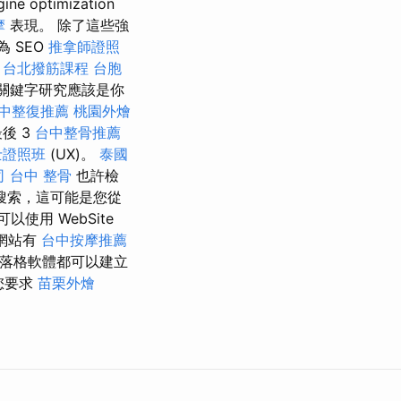
ptimization
摩
表現。 除了這些強
 SEO
推拿師證照
的
台北撥筋課程
台胞
關鍵字研究應該是你
中整復推薦
桃園外燴
後 3
台中整骨推薦
士證照班
(UX)。
泰國
司
台中 整骨
也許檢
搜索，這可能是您從
使用 WebSite
網站有
台中按摩推薦
部落格軟體都可以建立
您要求
苗栗外燴