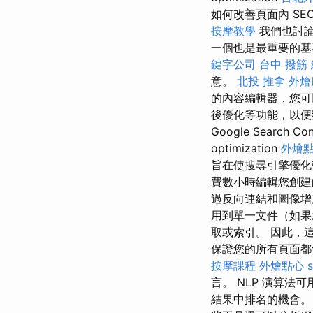
如何改善頁面內 SEO、頁面
按摩教學
我們也討論
一個也是最重要的基
鍵字公司
台中 撥筋
意。
北投 推拿
外燴
的內容編輯器，您可以
後優化等功能，以便
Google Search
optimization
外燴
旨在使搜尋引擎優化
費數小時編輯您創建的每
過反向連結和圖像增
用到單一文件（如果您
取或索引。 因此，
保證您的所有頁面都
按摩課程
外燴點心
言。 NLP 演算
結果中排名的機會。