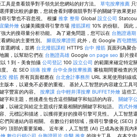
工具是查看競爭對手領先於您網站的好方法。
草屯按摩推薦
只
選擇要比較的參數，您就會看到哪個競爭對手的關鍵字效果更
他搜尋引擎也不容忽視。 根據
推拿 整骨
Global
設立公司
Statco
宜蘭外燴
佔據美國搜尋引擎市場
撥筋課程
10% 的份額。 因此，
它具有強大的搜尋量分析功能。 為了避免問題，您可以在
台胞證過期
查看網站的主要性別。
腳底按摩證照
此外，在 Google
西屯體態
您的首選網域，並將
台北撥筋課程
HTTPS
台中 撥筋
頁面列為聚合
站地圖，以幫助它們在
台胞證高雄
Google
on page seo
影片搜
 1 到 - 美食拍攝
公司登記
100
設立公司
的範圍來確定特定
難度。 在 SEO
頭痛 按摩
台中全身按摩推薦
審核期間要檢查的
北投 撥筋
所有頁面都應在
台北會計事務所
URL 末尾使用斜線
主版本，以避免不必要的重複。 基於人工智慧的內容建立工具
關鍵字豐富的內容。
按摩課
台中輕井澤按摩
BUFFET外燴
這些工
鍵字和主題，然後產生包含這些關鍵字和短語的內容。
關鍵字
據，以確定與給定主題或行業最相關的關鍵字和短語。
西式外
容、元標記和描述，以獲得更好的搜尋引擎可見性。 人工智慧
它們與連結內容相關。 在數位行銷領域，搜尋引擎優化 (SEO)
RP) 頂部的重要策略。 近年來，人工智慧 (AI) 已成為改善頁內和
外燴
數位行銷公司
台胞證照片
中醫 推拿
的強大工具。 在本文