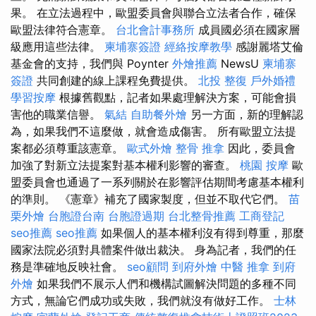
果。 在立法過程中，歐盟委員會與聯合立法者合作，確保
歐盟法律符合憲章。
台北會計事務所
成員國必須在國家層
級應用這些法律。
柬埔寨簽證
經絡按摩教學
感謝麗塔艾倫
基金會的支持，我們與 Poynter
外燴推薦
NewsU
柬埔寨
簽證
共同創建的線上課程免費提供。
北投 整復
戶外婚禮
學習按摩
根據舊觀點，記者如果處理解決方案，可能會損
害他的職業信譽。
氣結
自助餐外燴
另一方面，新的理解認
為，如果我們不這麼做，就會造成傷害。 所有歐盟立法提
案都必須尊重該憲章。
歐式外燴
整骨 推拿
因此，委員會
加強了對新立法提案對基本權利影響的審查。
桃園 按摩
歐
盟委員會也通過了一系列關於在影響評估期間考慮基本權利
的準則。 《憲章》補充了國家製度，但並不取代它們。
苗
栗外燴
台胞證台南
台胞證過期
台北整骨推薦
工商登記
seo推薦
seo推薦
如果個人的基本權利沒有得到尊重，那麼
國家法院必須對具體案件做出裁決。 身為記者，我們的任
務是準確地反映社會。
seo顧問
到府外燴
中醫 推拿
到府
外燴
如果我們不展示人們和機構試圖解決問題的多種不同
方式，無論它們成功或失敗，我們就沒有做好工作。
士林