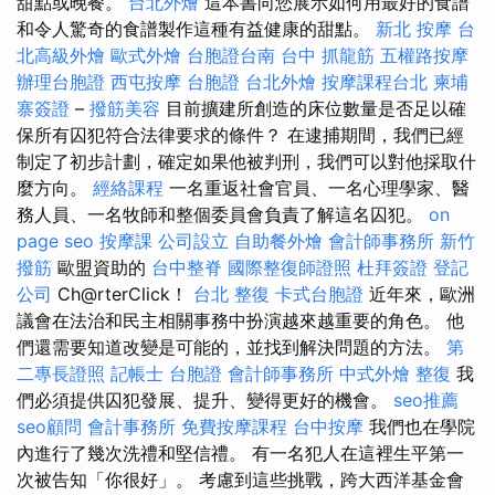
甜點或晚餐。
台北外燴
這本書向您展示如何用最好的食譜
和令人驚奇的食譜製作這種有益健康的甜點。
新北 按摩
台
北高級外燴
歐式外燴
台胞證台南
台中 抓龍筋
五權路按摩
辦理台胞證
西屯按摩
台胞證
台北外燴
按摩課程台北
柬埔
寨簽證
–
撥筋美容
目前擴建所創造的床位數量是否足以確
保所有囚犯符合法律要求的條件？ 在逮捕期間，我們已經
制定了初步計劃，確定如果他被判刑，我們可以對他採取什
麼方向。
經絡課程
一名重返社會官員、一名心理學家、醫
務人員、一名牧師和整個委員會負責了解這名囚犯。
on
page seo
按摩課
公司設立
自助餐外燴
會計師事務所
新竹
撥筋
歐盟資助的
台中整脊
國際整復師證照
杜拜簽證
登記
公司
Ch@rterClick！
台北 整復
卡式台胞證
近年來，歐洲
議會在法治和民主相關事務中扮演越來越重要的角色。 他
們還需要知道改變是可能的，並找到解決問題的方法。
第
二專長證照
記帳士
台胞證
會計師事務所
中式外燴
整復
我
們必須提供囚犯發展、提升、變得更好的機會。
seo推薦
seo顧問
會計事務所
免費按摩課程
台中按摩
我們也在學院
內進行了幾次洗禮和堅信禮。 有一名犯人在這裡生平第一
次被告知「你很好」。 考慮到這些挑戰，跨大西洋基金會