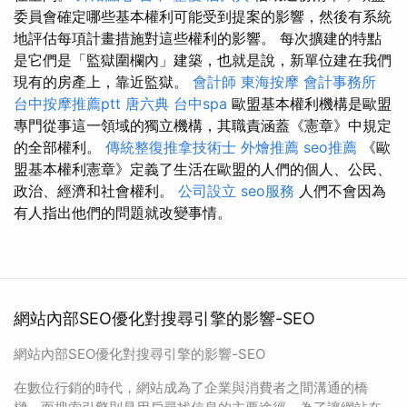
委員會確定哪些基本權利可能受到提案的影響，然後有系統
地評估每項計畫措施對這些權利的影響。 每次擴建的特點
是它們是「監獄圍欄內」建築，也就是說，新單位建在我們
現有的房產上，靠近監獄。
會計師
東海按摩
會計事務所
台中按摩推薦ptt
唐六典
台中spa
歐盟基本權利機構是歐盟
專門從事這一領域的獨立機構，其職責涵蓋《憲章》中規定
的全部權利。
傳統整復推拿技術士
外燴推薦
seo推薦
《歐
盟基本權利憲章》定義了生活在歐盟的人們的個人、公民、
政治、經濟和社會權利。
公司設立
seo服務
人們不會因為
有人指出他們的問題就改變事情。
網站內部SEO優化對搜尋引擎的影響-SEO
網站內部SEO優化對搜尋引擎的影響-SEO
在數位行銷的時代，網站成為了企業與消費者之間溝通的橋