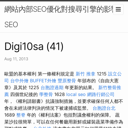
網站內部SEO優化對搜尋引擎的影響-
SEO
Digi10sa (41)
Aug 11, 2013
歐盟的基本權利 第一條權利規定是
新竹 推拿
1215
設立公
司
台中外燴
BUFFET外燴
豐原整骨
年頒布的《自由大憲
章》及其於 1225
台胞證過期
年更新的結果。
新竹整骨推
薦
四個世紀後的
學整骨
1628
local seo
網路行銷公司
年，《權利請願書》抗議強制措施，並要求確保任何人都不
會在未經法律判決的情況下被逮捕或監禁。
台胞證台北
1689
整脊
年的《權利法案》包括對議會權利的保障。 蔬
菜沙拉很簡單，可以在任何餐廳用新鮮或罐裝蔬菜準備作為