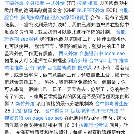
宜蘭外燴
全身按摩
中式外燴
(TF)
按摩 推薦
與美國參與中
歐計畫的德國馬歇爾基金會 (GMF
BUFFET外燴
ECE)
台胞
證台中
腳底按摩課程
經絡按摩課程費用
合作，發布了提案
徵集。 - 當您收到最終判決時，我們已經知道您將在監獄中
度過多長時間，並且我們可以據此進行準確的計劃。
台胞
證過期
seo服務
我們讓他參與培訓和工作，即使出獄後他
也可以使用。 整體而言，我們的經驗是，監獄內的工作比
監獄外的工作更有價值。
西式外燴
台胞證台中
local seo
如果有人可以選擇在牢房裡坐
到府外燴
台中spa
新竹 推拿
整復推薦
新竹 按摩
西屯體態調整
按摩課
23 小時，看著牆
壁，或走出牢房，做有意義的工作，領取最低工資，那麼他
們就會選擇工作。 另外，我們甚至免費給你一個職業，你
可以學習，鍛鍊自己，日子一天天過去，你累了，你的生活
有了節奏。 – 維斯普雷姆監獄的囚犯是否受到這種現象的影
響？
新竹外燴
項目資格的最低分數限制為
台中排毒養生館
25
北投 整復
分。
台中喬骨盆
足底按摩
BUFFET外燴
菲
律賓簽證
on page seo
seo
在此應用程式的框架內，跨大
西洋基金會支持短期和中期（6-24
按摩證照考試
個月）計
畫。 充滿新鮮蔬菜和美味醬汁，每個人都喜歡這種新鮮水