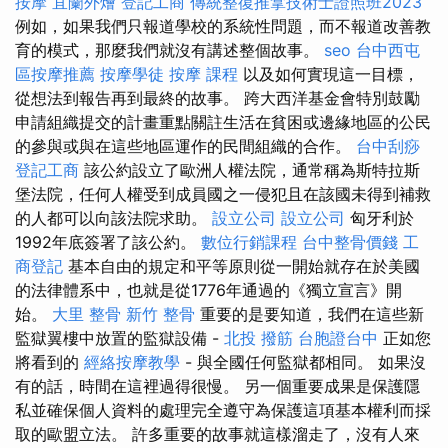
按摩
宜蘭外燴
登記工商
傳統整復推拿技術士證照班2023
例如，如果我們只報道學校的系統性問題，而不報道改善教
育的模式，那麼我們就沒有講述整個故事。
seo
台中西屯
區按摩推薦
按摩學徒
按摩 課程
以及如何實現這一目標，
從想法到報告再到最終的故事。 跨大西洋基金會特別鼓勵
申請組織提交的計畫重點關註生活在貧困或邊緣地區的公民
的參與或與在這些地區運作的民間組織的合作。
台中刮痧
登記工商
該公約設立了歐洲人權法院，通常稱為斯特拉斯
堡法院，任何人權受到成員國之一侵犯且在該國未得到補救
的人都可以向該法院求助。
設立公司
設立公司
匈牙利於
1992年底簽署了該公約。
數位行銷課程
台中整骨價錢
工
商登記
基本自由的規定和平等原則從一開始就存在於美國
的法律體系中，也就是從1776年通過的《獨立宣言》開
始。
大里 整骨
新竹 整骨
重要的是要知道，我們在這些新
監獄翼樓中放置的監獄設備 -
北投 撥筋
台胞證台中
正如您
將看到的
經絡按摩教學
- 與全國任何監獄都相同。 如果沒
有的話，時間在這裡過得很慢。 另一個重要成果是保護隱
私並確保個人資料的處理完全遵守為保護這項基本權利而採
取的歐盟立法。 許多重要的故事就這樣溜走了，沒有人來