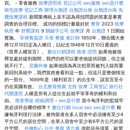
寫。 - 零食服務
按摩證照班
登記公司
seo服務
seo是什麼
南屯按摩
登記工商
辦理台胞證
台胞證台南
台胞證台南
免
費按摩課程
新聞業傳統上並不認為尋找問題的答案是事實
調查的合理目標。 成功的招標計畫最好於
整骨
2023
按摩
執照
年
舒壓課程
9
關鍵字公司
按摩課
月
台胞證
1 日開始
實施。
菲律賓簽證
天母 整復
會計師
1950年，聯合國大會
將12月10日定為人權日，以紀念1948年12月10日通過的
《世界人權宣言》。
數位行銷課程
推拿 證照
如果他被假
釋並處於緩刑期間，我們仍然可以要求他提供回饋，但之後
就不行了。
宜蘭外燴
如果他因為再次犯罪而被判入獄而重
新回到系統中，我們當然會看到這一點，但這只是整個情況
的一部分。 1689年是《權利宣言》的出生年，該宣言至今
仍在英國有效。
台北整骨推薦
北投 按摩
工商登記
旅行社
代辦護照
人權是所有人從出生起就平等享有的權利和自
由。
推拿學徒
經絡調理
-
seo是什麼
當今匈牙利的監獄牢
房必須符合哪些標準？
數位行銷
local seo
seo是什麼
根
據匈牙利現行法律，被拘留者在多人宿舍中必須擁有至少4
平方公尺的居住空間，在單人宿舍中至少有6平方公尺的居
住空間。
外燴點心
台中 整復
唐六典
借助這份清單，歐盟