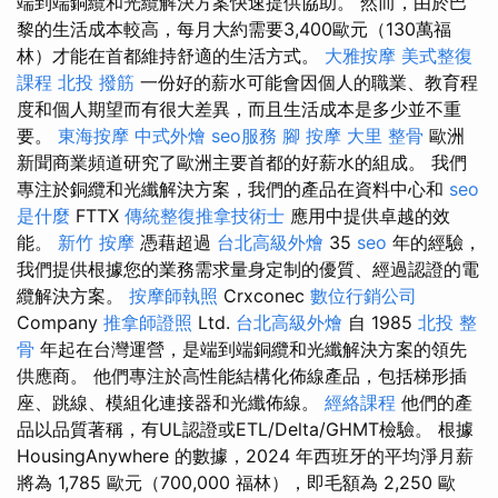
端到端銅纜和光纜解決方案快速提供協助。 然而，由於巴
黎的生活成本較高，每月大約需要3,400歐元（130萬福
林）才能在首都維持舒適的生活方式。
大雅按摩
美式整復
課程
北投 撥筋
一份好的薪水可能會因個人的職業、教育程
度和個人期望而有很大差異，而且生活成本是多少並不重
要。
東海按摩
中式外燴
seo服務
腳 按摩
大里 整骨
歐洲
新聞商業頻道研究了歐洲主要首都的好薪水的組成。 我們
專注於銅纜和光纖解決方案，我們的產品在資料中心和
seo
是什麼
FTTX
傳統整復推拿技術士
應用中提供卓越的效
能。
新竹 按摩
憑藉超過
台北高級外燴
35
seo
年的經驗，
我們提供根據您的業務需求量身定制的優質、經過認證的電
纜解決方案。
按摩師執照
Crxconec
數位行銷公司
Company
推拿師證照
Ltd.
台北高級外燴
自 1985
北投 整
骨
年起在台灣運營，是端到端銅纜和光纖解決方案的領先
供應商。 他們專注於高性能結構化佈線產品，包括梯形插
座、跳線、模組化連接器和光纖佈線。
經絡課程
他們的產
品以品質著稱，有UL認證或ETL/Delta/GHMT檢驗。 根據
HousingAnywhere 的數據，2024 年西班牙的平均淨月薪
將為 1,785 歐元（700,000 福林），即毛額為 2,250 歐