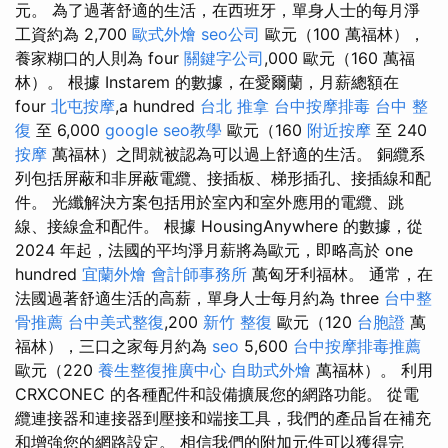
元。 為了過著舒適的生活，在西班牙，單身人士的每月淨
工資約為 2,700
歐式外燴
seo公司
歐元（100 萬福林），
養家糊口的人則為 four
關鍵字公司
,000 歐元（160 萬福
林）。 根據 Instarem 的數據，在愛爾蘭，月薪總額在
four
北屯按摩
,a hundred
台北 推拿
台中按摩排毒
台中 整
復
至 6,000
google seo教學
歐元（160
附近按摩
至 240
按摩
萬福林）之間就被認為可以過上舒適的生活。 銅纜系
列包括屏蔽和非屏蔽電纜、接插板、梯形插孔、接插線和配
件。 光纖解決方案包括用於室內和室外應用的電纜、跳
線、接線盒和配件。 根據 HousingAnywhere 的數據，從
2024 年起，法國的平均淨月薪將為歐元，即略高於 one
hundred
宜蘭外燴
會計師事務所
萬匈牙利福林。 通常，在
法國過著舒適生活的高薪，單身人士每月約為 three
台中整
骨推薦
台中美式整復
,200
新竹 整復
歐元（120
台胞證
萬
福林），三口之家每月約為
seo
5,600
台中按摩排毒推薦
歐元（220
養生整復推廣中心
自助式外燴
萬福林）。 利用
CRXCONEC 的各種配件和設備擴展您的網路功能。 從電
纜連接器和連接器到壓接和端接工具，我們的產品旨在補充
和增強您的網路設定。 相信我們的附加元件可以獲得完