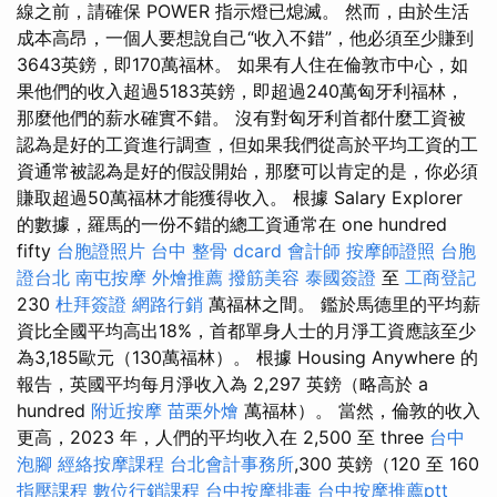
線之前，請確保 POWER 指示燈已熄滅。 然而，由於生活
成本高昂，一個人要想說自己“收入不錯”，他必須至少賺到
3643英鎊，即170萬福林。 如果有人住在倫敦市中心，如
果他們的收入超過5183英鎊，即超過240萬匈牙利福林，
那麼他們的薪水確實不錯。 沒有對匈牙利首都什麼工資被
認為是好的工資進行調查，但如果我們從高於平均工資的工
資通常被認為是好的假設開始，那麼可以肯定的是，你必須
賺取超過50萬福林才能獲得收入。 根據 Salary Explorer
的數據，羅馬的一份不錯的總工資通常在 one hundred
fifty
台胞證照片
台中 整骨 dcard
會計師
按摩師證照
台胞
證台北
南屯按摩
外燴推薦
撥筋美容
泰國簽證
至
工商登記
230
杜拜簽證
網路行銷
萬福林之間。 鑑於馬德里的平均薪
資比全國平均高出18%，首都單身人士的月淨工資應該至少
為3,185歐元（130萬福林）。 根據 Housing Anywhere 的
報告，英國平均每月淨收入為 2,297 英鎊（略高於 a
hundred
附近按摩
苗栗外燴
萬福林）。 當然，倫敦的收入
更高，2023 年，人們的平均收入在 2,500 至 three
台中
泡腳
經絡按摩課程
台北會計事務所
,300 英鎊（120 至 160
指壓課程
數位行銷課程
台中按摩排毒
台中按摩推薦ptt