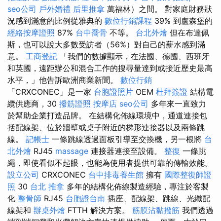
seo公司
戶外婚禮
后里推拿
萬福林）之間。 對家庭財務狀
況感到滿意的比例從雅典的
數位行銷課程
39% 到盧森堡的
經絡按摩證照
87%
台中喬骨
不等。
台北外燴
但在布達佩
斯，也可以說大多數受訪者（56%）對自己的薪水感到滿
意。
工商登記
「我們的數據顯示，在法國、德國、西班牙
和英國，遠距辦公和混合工作的搜尋量達到或接近歷史最高
水平，」他告訴歐洲商業新聞。
數位行銷
「CRXCONEC」是一家
台胞證照片
OEM
杜拜簽證
結構電
纜供應商，30
撥筋證照
按摩店
seo公司
多年來一直致力
於幫助企業打造品牌。 在結構化佈線環境中，通道連接包
括配線架、位於牆壁或桌子附近的梯形連接器以及兩條跳
線。
記帳士
一條跳線透過面板引導至交換機，另一根將
台
北外燴
RJ45
massage
連接器連接至設備。
整復
一條跳
繩，即使看似不起眼，也能為使用者提供可靠的傳輸效能。
設立公司
CRXCONEC
台中排毒養生館
擁有
國際整復師證
照
30
台北 推拿
多年的結構化佈線製造經驗，專注於客製
化
整骨師
RJ45
台胞證台南
插座、配線架、跳線、光纖配
線架和
辦桌外燴
FTTH 解決方案。
筋膜沾黏撥筋
我們透過