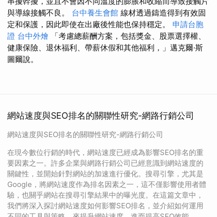
串擾幹擾，並且不會因不同溫度的膨脹和收縮而導致接觸片
與導線接觸不良。
台中養生會館
線材透過鑄造得到有效固
定和保護，因此即使在出廠後性能也保持穩定。
申請台胞
證
台中外燴
「考慮總薪酬方案，包括獎金、股票選擇權、
健康保險、退休福利、帶薪休假和其他福利，」邁克爾·斯
圖爾說。
網站速度與SEO排名的關聯性研究-網路行銷公司
網站速度與SEO排名的關聯性研究-網路行銷公司
在現今數位行銷的時代，網站速度已經成為影響SEO排名的重
要因素之一。許多企業與網路行銷公司已經意識到網站速度的
關鍵性，並開始針對網站的加速進行優化。搜尋引擎，尤其是
Google，將網站速度作為排名因素之一，這不僅影響使用者體
驗，也關乎網站在搜尋引擎結果中的曝光度。在這篇文章中，
我們將深入探討網站速度如何影響SEO排名，並介紹如何運用
不同的工具與策略，來提升網站速度，進而提高SEO效能。