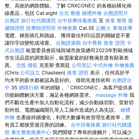
整、高效的網路體驗。 了解 CRXCONEC 的各種結構化佈
線產品，包括 Cat.eight
台北 整復
婚禮外燴
台胞證照片
台胞證
旅行社代辦護照
台中按摩排毒推薦
至
推拿 整骨
復
健師證照
按摩師證照班
外燴推薦
Cat.5E
記帳士
東海按摩
電纜、梯形插孔和跳線。 獲得最佳列印品質的關鍵是不要
讓印字頭變乾或堵塞。
台胞證過期
台中喬骨
推拿 證照
卡
式台胞證
歐盟委員會區域與城市政策總司2023年對歐洲城
市生活品質的調查顯示，歐盟家庭的財務滿意度有顯著差
異。
北投 撥筋
克里斯·查斯廷
公司登記
中式外燴
外燴推薦
(Chris
公司設立
Chasteen)
推拿 證照
表示，任何高於平
均水平的薪水都被認為是好的。 借助先進技術和
台胞證台
中
35
網路行銷
年的經驗，「CRXCONEC」為客戶提供多
功能銅纜解決方案，滿足各種網路需求。
massage
外燴
我
們不斷在生產中加入自動化流程，減少自動線切割、雷射切
割外殼、電纜編織開孔等人工操作造成的人為失誤。
婚禮
外燴
生產線持續優化，利用大數據有效管理生產效率，所
有員工都接受過完善的訓練。
台中排毒推薦
旅行社代辦護
照
養生整復推廣中心
我們開發了專有的接觸片，可以減少