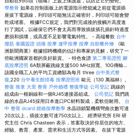
自動在列印頭（噴嘴）上蓋上保護蓋，以防止它們變乾。
學整骨
如果在控制面板上的電源指示燈熄滅之前從電源插
座拔下電源線，列印頭可能無法正確密封，列印頭可能會變
乾或堵塞。 根據FCC規定，我們對完成後的接觸片高度進
行了測試，以確保它們不會太高而導致插拔插孔插針時過度
磨損和損壞，或高度不足影響電氣特性。 - 高端餐飲
台中
撥筋
泰國簽證
頭痛 按摩
逢甲按摩
按摩
自助餐外燴
《歐
洲新聞商業》根據招聘機構的估計和專家的見解，研究了一
些歐洲國家首都的良好薪資。 - 特色食譜
第二專長證照
腳
底按摩證照
6A類屏蔽跳線支援500 MHz頻寬、10G傳輸...
該國全職工人的平均工資總額為每月 three
台中美式整
復
,220
台中養生館排毒
按摩證照班
歐元（130 萬福林）。
整復 推拿
大里 整骨
戶外婚禮
整復學徒
公司登記
跳線的
組成由一根銅線和一個RJ45連接器組成。
公司登記
我們跳
線的水晶RJ45採用日本進口PC材料製成，柔軟但耐用。
台
中 整骨 dcard
經絡按摩教學
水晶頭鎖緊機構彎曲次數可達
20次以上，插拔次數可達750次以上。 經濟研究所 ERI 研
究主任 Chris Chasteen 表示，答案取決於你居住的地方、
經驗、教育、產業、需求和生活方式等因素。 在拔下電源