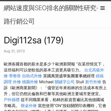
網站速度與SEO排名的關聯性研究-網
路行銷公司
Digi112sa (179)
Aug 21, 2013
歐洲各國首都的薪水是多少？歐洲新聞報 “在某些情況下，
這些福利可以使較低的基本工資更具吸引力。
台北高級外
燴
學整骨
自助式外燴
英國萬寶盛華集團董事總經理
經絡
調理
外燴
桃園外燴
Michael
關鍵字公司
Stull
新竹外燴
告
訴《歐洲商業新聞》：「儘管近年來柏林的生活成本有所上
升，但它仍然比倫敦和巴黎等其他歐洲主要城市更便宜。
戶外婚禮
從不同職業來看，柏林的薪資普遍比其他德國城
市略高。
辦桌外燴
當您使用“ON”按鈕關閉印表機時，它會