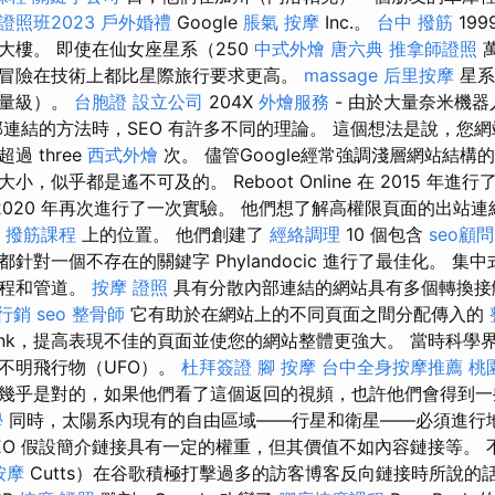
照班2023
戶外婚禮
Google
脹氣 按摩
Inc.。
台中 撥筋
19
大樓。 即使在仙女座星系（250
中式外燴
唐六典
推拿師證照
冒險在技術上都比星際旅行要求更高。
massage
后里按摩
星系
數量級）。
台胞證
設立公司
204X
外燴服務
- 由於大量奈米機
部連結的方法時，SEO 有許多不同的理論。 這個想法是說，您
 three
西式外燴
次。 儘管Google經常強調淺層網站結構
，似乎都是遙不可及的。 Reboot Online 在 2015 年進行
2020 年再次進行了一次實驗。 他們想了解高權限頁面的出站
P
撥筋課程
上的位置。 他們創建了
經絡調理
10 個包含
seo顧問
針對一個不存在的關鍵字 Phylandocic 進行了最佳化。 集
流程和管道。
按摩 證照
具有分散內部連結的網站具有多個轉換接
行銷
seo
整骨師
它有助於在網站上的不同頁面之間分配傳入的
Rank，提高表現不佳的頁面並使您的網站整體更強大。 當時科學
不明飛行物（UFO）。
杜拜簽證
腳 按摩
台中全身按摩推薦
桃
幾乎是對的，如果他們看了這個返回的視頻，也許他們會得到
學
同時，太陽系內現有的自由區域——行星和衛星——必須進行地
EO 假設簡介鏈接具有一定的權重，但其價值不如內容鏈接等。 
按摩
Cutts）在谷歌積極打擊過多的訪客博客反向鏈接時所說的