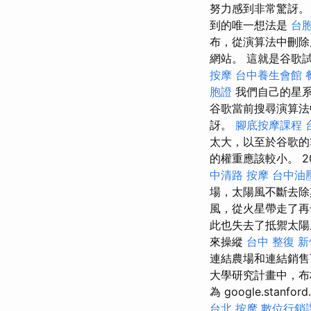
努力感到非常驚訝
到的唯一想法是
台
布，從演算法中刪除
網站。 這就是谷歌
按摩
台中養生會館
胞證
我們自己的星系
谷歌當前搜尋演算
訝。
腳底按摩課程
太大，以至於谷歌
的權重應該較小。 2
中清路 按摩
台中油
場，太陽風不斷去
風，從火星帶走了
此也失去了抵禦太陽
來操縱
台中 整復
新
連結農場和連結銷售
大學研究計畫中，布
為 google.stanfor
台北 按摩
數位行銷