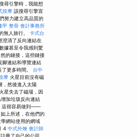
搜尋引擎時，我能想
式按摩
該搜尋引擎宣
們努力建立高品質的
逢甲 整骨
會計事務所
的無人旅行。
卡式台
經澄清了反向連結在
數據甚至令我感到驚
自然的鏈接，這些鏈接
頁腳連結和導覽連結
長了更多時間。
台中
按摩
火星目前沒有磁
層，然後進入太陽
火星失去了磁場，因
為增加垃圾反向連結
這很容易做到——
如上所述，在他們的
大學網站使用的網域
月 4
中式外燴
會計師
裡註冊了自己的公司