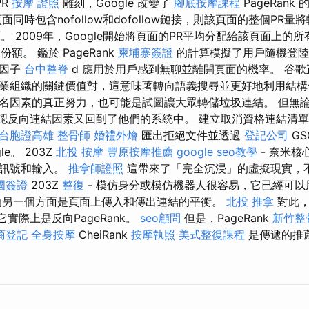
PR
按摩 證照
雕刻，Google 改變了
腳底按摩課程
PageRank
同時包含nofollow和dofollow鏈接，則該頁面的整個PR
頁面。 2009年，Google開始將頁面的PR平均分配給該頁面上
的份額。 鑑於 PageRank
柬埔寨簽證
的計算模擬了用戶隨機登陸
尼因子
台中整脊
d 應用於用戶感到無聊並離開頁面的機率。 谷
業組織的關鍵價值對，這意味著轉向語義搜尋並更好地利用結構
名因素的真正努力，也可能是試圖讓大眾轉儲垃圾連結。 但無
 確認反向連結因素又回到了他們的系統中。 建立取消資格連結清單
台胞證高雄
整骨師
婚禮外燴
匯出拒絕文件並透過
登記公司
GS
le。 203Z
北投 按摩
豐原按摩推薦
google seo教學
- 奈米核
意訊號和輸入。
推拿師證照
這帶來了「完全沉浸」的虛擬現實，
國簽證
203Z
整復
- 模仿身分或模仿機器人很容易，它已經可以
的另一個方面是頁面上傳入和傳出連結的平衡。
北投 推拿
對此，
，它實際上是反向PageRank。
seo顧問
但是，PageRank
新竹整
商登記
全身按摩
CheiRank
按摩執照
美式整復課程
是傳遞的推