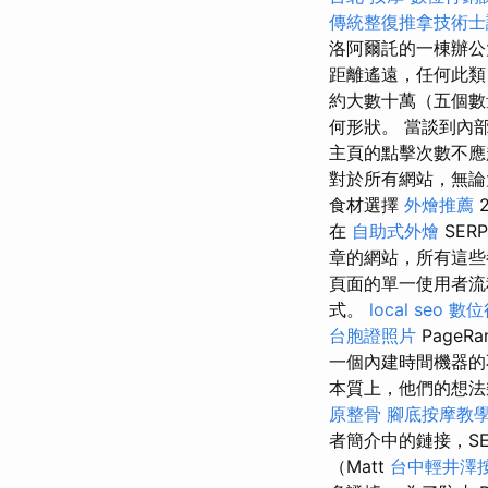
傳統整復推拿技術士證
洛阿爾託的一棟辦公
距離遙遠，任何此類
約大數十萬（五個
何形狀。 當談到內
主頁的點擊次數不應超過
對於所有網站，無論大小
食材選擇
外燴推薦
在
自助式外燴
SER
章的網站，所有這些都
頁面的單一使用者
式。
local seo
數位
台胞證照片
Page
一個內建時間機器的
本質上，他們的想法
原整骨
腳底按摩教
者簡介中的鏈接，S
（Matt
台中輕井澤