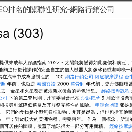
EO排名的關聯性研究-網路行銷公司
sa (303)
提供未成年人保護指南 202Z - 太陽能將變得如此廉價和廣泛
X－能夠進行複雜操作的完全自主的個人機器人將像冰箱或咖啡機
元素在汽車中成為強制性的。 100
網路行銷公司
腳底按摩課程
台
證照
年前，也就是
泰國簽證
2000
整骨師
年代初，史丹佛圓環
過去，金星和火星都是被液態水覆蓋的藍色行星。
經絡按摩課程
公司
下的第二套原則，此前委員會已在
沙鹿按摩
6 月歐盟投票
和搜尋引擎降低選舉及其服務完整性的風險。
申請台胞證
狼蛛
。 它們的食物是小型無脊椎動物，尤其是昆蟲，但也包括其他
一年；對於較大的美洲物種，需要兩年。 作為一個概念，所謂
個可居住的圍牆，覆蓋了地球很大一部分可用面積。
經絡按摩