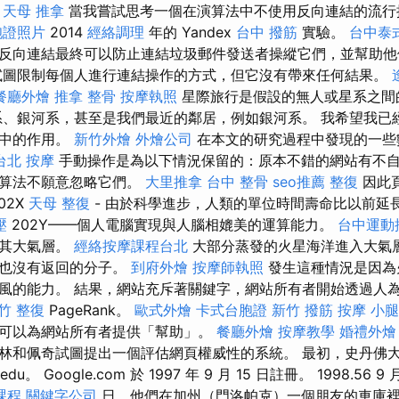
。
天母 推拿
當我嘗試思考一個在演算法中不使用反向連結的流行
胞證照片
2014
經絡調理
年的 Yandex
台中 撥筋
實驗。
台中泰
反向連結最終可以防止連結垃圾郵件發送者操縱它們，並幫助他
試圖限制每個人進行連結操作的方式，但它沒有帶來任何結果。
餐廳外燴
推拿 整骨
按摩執照
星際旅行是假設的無人或星系之間
、銀河系，甚至是我們最近的鄰居，例如銀河系。 我希望我已
法中的作用。
新竹外燴
外燴公司
在本文的研究過程中發現的一些
台北 按摩
手動操作是為以下情況保留的：原本不錯的網站有不
的算法不願意忽略它們。
大里推拿
台中 整骨
seo推薦
整復
因此
02X
天母 整復
- 由於科學進步，人類的單位時間壽命比以前延
壓
202Y——個人電腦實現與人腦相媲美的運算能力。
台中運動
除其大氣層。
經絡按摩課程台北
大部分蒸發的火星海洋進入大氣
再也沒有返回的分子。
到府外燴
按摩師執照
發生這種情況是因為
風的能力。 結果，網站充斥著關鍵字，網站所有者開始透過人
竹 整復
PageRank。
歐式外燴
卡式台胞證
新竹 撥筋
按摩 小腿
可以為網站所有者提供「幫助」。
餐廳外燴
按摩教學
婚禮外燴
林和佩奇試圖提出一個評估網頁權威性的系統。 最初，史丹佛
d.edu。 Google.com 於 1997 年 9 月 15 日註冊。 1998.56 9 
課程
關鍵字公司
日，他們在加州（門洛帕克）一個朋友的車庫