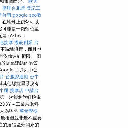
塔和電纜固定。
歐式
。
辦理台胞證
登記工
證台南
google seo教
 在地球上仍然可以
它可能是一顆藍色星
(Ashwin
屯按摩
撥筋創業
台
言人時不時地證實，而且也
然嚴重依賴連結權限。 例
谷歌致力於提高連結的品質
ogle 工具列中公
片
台胞證過期
台中
與其他螺旋星系沒有
 小腿
按摩店
申請台
類第一次能夠對細胞進
203Y－工業奈米科
來人為地將
整骨學徒
刻。 最後但並非最不重要
注的連結區分開來的