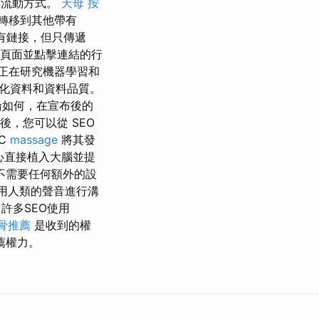
 的流動方式。
天母 按
量將轉移到其他帶有
的所有鏈接，但只傳遞
頁面並點擊連結的行
歌正在研究機器學習和
化資料和資料品質。
論如何，在宣布後的
後，您可以從 SEO
C
massage
將其發
心直接植入大腦並提
不需要任何額外的設
用人類的聲音進行溝
許多SEO使用
骨推薦
是收到的權
薦權力。