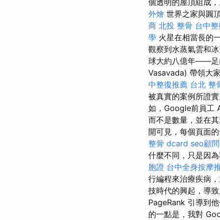
個透明的屋頂組成，
外燴
世界之家與圓頂
商
北投 整骨
台中整
學
火星在相當長的一
觀察到水蒸氣雲和冰
球大約八億年——足夠
Vasavada) 帶
中整復推薦
台北 整
被真實的案例所證實。 
如，Google前員工 
而不是數量，並在其連
開可見，每個頁面的分
整骨 dcard
seo顧問
什麼不同，只是因為
胞證
台中全身按摩
行編程來治療疾病，
技時代的興起，導致所
PageRank 引
的一點是，我對 Goo