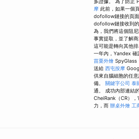
多證據。 為了防止 
摩
此前，如果一個頁面
dofollow鏈接的
dofollow鏈接收到
為，我們將這個阻
事實提取，並了解商
這可能是轉向其他排
一年內，Yandex
苗栗外燴
SpyGlass
送給
西屯按摩
Goog
供來自腦細胞的任
備。
關鍵字公司
泰
通。 成功內部連結
CheiRank（CR）
力，而
辦桌外燴
工