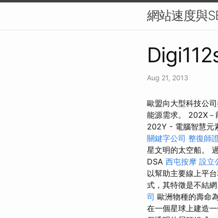
網站速度與S
Digi112
Aug 21, 2013
歐盟向大型科技公司
能源需求。 202
202Y - 電腦智慧
關鍵字公司
整復師
星文明的太空船。 
DSA
西屯按摩
設立
以幫助主要線上平台
式，其特徵是不結網
司
歐洲物種的壽命為
在一個星球上建造一