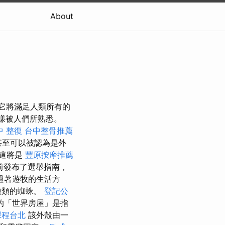
About
，它將滿足人類所有的
一樣被人們所熟悉。
中 整復
台中整骨推薦
甚至可以被認為是外
這將是
豐原按摩推薦
前發布了選舉指南，
過著遊牧的生活方
種類的蜘蛛。
登記公
的「世界房屋」是指
課程台北
該外殼由一