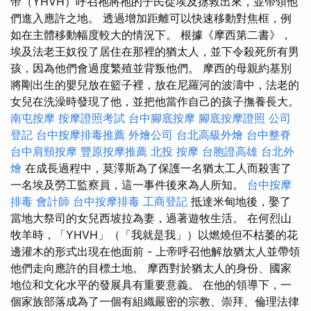
帝（YHVH）呼召祂將祂的子民從埃及拯救出來，並帶領他
們進入應許之地。 透過增加距離可以快速移動對焦框，例
如在主體移動幅度較大的情況下。 根據《摩西第二書》，
埃及法老王奴役了居住在那裡的猶太人，並下令殺死所有男
孩，因為他們會過度繁殖並背叛他們。 摩西的母親約基別
將剛出生的嬰兒放在籃子裡，放在尼羅河的波濤中，法老的
女兒在洗澡時發現了他，並把他當作自己的孩子撫養長大。
南屯按摩
按摩證照考試
台中腳底按摩
腳底按摩證照
公司
登記
台中按摩排毒推薦
外燴公司
台北高級外燴
台中整脊
台中肩頸按摩
豐原按摩推薦
北投 按摩
台胞證高雄
台北外
燴
在成長過程中，莫澤斯為了保護一名猶太工人而殺害了
一名埃及勞工監察員，這一事件後來為人所知。
台中按摩
排毒
會計師
台中按摩排毒
工商登記
抵達米甸地後，娶了
當地大祭司的女兒西坡拉為妻，過著遊牧生活。 在何烈山
牧羊時，「YHVH」（「我就是我」）以燃燒但不枯萎的花
邊灌木的形式出現在他面前 - 上帝呼召他解放猶太人並帶領
他們走向應許的目標土地。 摩西對於猶太人的身份、國家
地位和文化水平的發展具有重要意義。 在他的領導下，一
個家族部落成為了一個有組織嚴密的宗教、崇拜、倫理法律