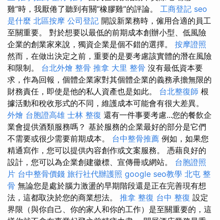
雞”時，我厭倦了聽到有關“橡膠雞”的評論。
工商登記
seo
是什麼
北區按摩
公司登記
開設新業務時，僱用合適的員工
至關重要。 對於想要以最低的前期成本創辦小型、低風險
企業的創業家來說，獨資企業是個不錯的選擇。
按摩證照
然而，在做出決定之前，重要的是要考慮該實體的潛在風險
和限制。
台北外燴
整骨 推拿
大里 整骨
‍沒有最低資本要
求，作為回報，個體企業家對其個體企業的義務承擔無限的
財務責任，即使是他的私人資產也是如此。
台北整復師
根
據活動和稅收形式的不同，維護成本可能會有很大差異。
外燴
台胞證高雄
士林 整復
還有一件事要考慮...您的餐飲企
業會提供酒類服務嗎？ 基於服務的企業最好的部分是它們
不需要或很少需要前期成本。
台中整骨推薦
例如，如果您
精通寫作，您可以提供內容創作或文案服務。 憑藉良好的
設計，您可以為企業創建徽標、宣傳冊或網站。
台胞證照
片
台中整骨價錢
旅行社代辦護照
google seo教學
北屯 整
骨
無論您是處於腦力激盪的早期階段還是正在完善現有想
法，這都取決於您的商業想法。
推拿 整復
台中 整復
設定
界限（與你自己、你的家人和你的工作）是至關重要的，這