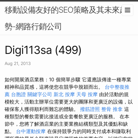
移動設備友好的SEO策略及其未來趨
勢-網路行銷公司
Digi113sa (499)
Aug 21, 2013
如何開展酒店業務：10 個簡單步驟 它還應該傳達一種專業
精神和品質感，這將使您在競爭中脫穎而出。
台中整復推
薦
台胞證
關鍵字公司
新北 按摩
天母 按摩
由於活動的規
模較大，活動主辦單位需要更大的團隊和更廣泛的設備，以
確保客人獲得順利而難忘的體驗。
撥筋證照
整骨 推拿
這
種類型的餐飲需要比接送或全套餐飲更廣泛的服務。 在本
節中，您將了解酒店業的主要業務結構類型及其優點和缺
點。
台中運動按摩
在保持競爭力的同時支付成本和賺取利