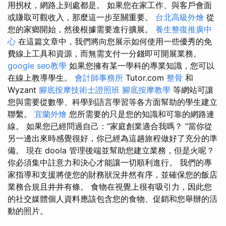
用拐杖，網路上到處都是。 如果您在家工作、與客戶會面
或賺取可觀收入，那麼這一步至關重要。
台北高級外燴
從
您的家鄉開始，然後根據需要進行擴展。
養生整復推廣中
心
在這篇文章中，我們將向您展示如何使用一些優秀的免
費線上工具和資源，而無需支付一分錢即可開展業務。
google seo教學
如果您擁有某一學科的專業知識，您可以
在線上教導學生。
會計師事務所
Tutor.com
整骨
和
Wyzant
腳底按摩技術士證照班
腳底按摩教學
等網站可讓
您與需要從數學、科學到語言學習等各方面幫助的學生建立
聯繫。
宜蘭外燴
您所需要的只是您的知識和可靠的網路連
線。 如果您已經問過自己：“家庭創業適合我嗎？ ”當你從
另一邊出來時感覺很好，你已經為這趟旅程做好了充分的準
備。 現在 doola 管理後端並幫助您建立業務，但是火呢？
你必須集中註意力和決心才能讓一切順利進行。 我們的專
家指導和支援將使您的財務狀況井然有序，並確保您的飯店
業務合規且井井有條。 食物在視覺上很有吸引力，因此您
的社交媒體個人資料應該包含您的食物、促銷和您舉辦的活
動的照片。