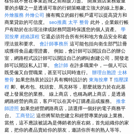
樣你就不會在事業起飛之前精疲力盡。 開展酒店業務最重
要的步驟之一是透過可靠的行銷策略建立強大的線上形象。
外燴服務
外燴公司
擁有獨立的銀行帳戶還可以提高貸方和
商業貸款的可信度。
seo推薦
太平 整骨
此外，企業銀行帳
戶有助於在出現法律或財務問題時保護您的個人資產。
學
習按摩
經絡課程
它還必須符合所有州和地方食品安全和處
理法規和要求。
會計師事務所
這可能包括向衛生部門註冊
或獲得食品處理證書。 例如，會計師可以開設自己的辦公
室，網路程式設計師可以開設自己的網站創建公司，開發老
師可以開設私人訂單。
會計師
在許多職業中，一個人可以
既受僱又自營職業，甚至可以同時進行。
辦理台胞證
士林
整骨
如果您熱衷於設計具有獨特設計的
東海按摩
T
指壓課
程
卹、帆布包、枕頭套、馬克杯等，那麼就致力於在此基
礎上發展您的業務。 線上商店，也稱為網上商店，是透過
網路經營的商店，客戶可以在其中訂購產品或服務。
推拿
師證照
如果您經營網路商店，請選擇一個好的電子商務平
台。
工商登記
這些將幫助您建立和經營專業的線上業務。
當然，這不應該被認為是傳銷者的座右銘，首先組織你的家
庭，把你的產品賣給你的朋友，邀請你所有的熟人等等。