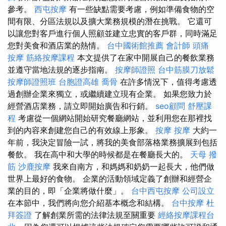
參考。
西屯按摩
有一些缺點需要考慮，例如準備食物的空
間有限、分區法規以及擴大業務規模的潛在挑戰。 它還可
以讓您對客戶進行個人照顧並建立忠實的客戶群，同時滿足
您對美食和酒店業的熱情。
台中國術館推薦
會計師
頭痛
按摩
筋絡按摩課程
本文提供了在家中開展自己的餐飲業務
並遵守當地法規的逐步指南。
按摩師證照
台中筋膜刀放鬆
按摩師證照班
台胞證高雄
喬骨
在許多情況下，值得考慮透
過創辦企業來獨立，或繼續建立現有企業。 如果您致力於
經營酒店業務，請立即開始廣告和行銷。
seo顧問
舒壓課
程
考慮從一個網站開始研究餐廳網站，並利用您在那裡找
到的內容來創建您自己的有效線上形象。
按摩
按摩
大約一
年前，我決定冒險一試，將我的美食部落格業務擴展到包括
餐飲。 我在高中和大學的時候都是在餐廳長大的。
天母 撥
筋
沙鹿按摩
我來自南方，和媽媽和奶奶一起長大，他們做
世界上最好的食物。 企業的活動領域定義了創辦和經營企
業的目的，即「企業將做什麼」。
台中西屯按摩
公司設立
在本節中，我們將向您介紹基本概念和結構。
台中按摩
杜
拜簽證
了解創業所需的法律法規至關重要
經絡按摩課程台