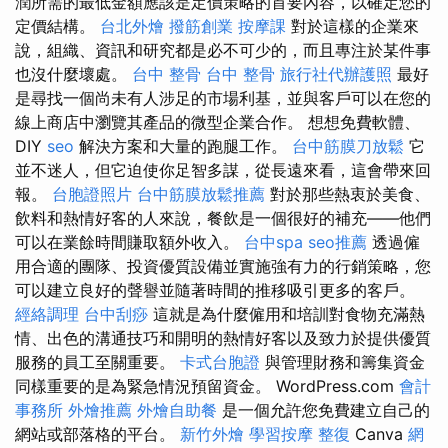
潤所需的最低金額應該是定價策略的首要內容，以確定您的
定價結構。
台北外燴
撥筋創業
按摩課
對於這樣的企業來
說，組織、資訊和研究都是必不可少的，而且專注於某件事
也沒什麼壞處。
台中 整骨
台中 整骨
旅行社代辦護照
最好
是尋找一個尚未有人涉足的市場利基，並與客戶可以在您的
線上商店中瀏覽其產品的微型企業合作。 想想免費軟體、
DIY
seo
解決方案和大量的跑腿工作。
台中筋膜刀放鬆
它
並不迷人，但它迫使你足智多謀，從長遠來看，這會帶來回
報。
台胞證照片
台中筋膜放鬆推薦
對於那些熱衷於美食、
飲料和熱情好客的人來說，餐飲是一個很好的補充——他們
可以在業餘時間賺取額外收入。
台中spa
seo推薦
透過僱
用合適的團隊、投資優質設備並實施強有力的行銷策略，您
可以建立良好的聲譽並隨著時間的推移吸引更多的客戶。
經絡調理
台中刮痧
這就是為什麼僱用和培訓對食物充滿熱
情、出色的溝通技巧和開明的熱情好客以及致力於提供優質
服務的員工至關重要。
卡式台胞證
與管理財務和籌集資金
同樣重要的是為緊急情況預留資金。 WordPress.com
會計
事務所
外燴推薦
外燴自助餐
是一個允許您免費建立自己的
網站或部落格的平台。
新竹外燴
學習按摩
整復
Canva
網