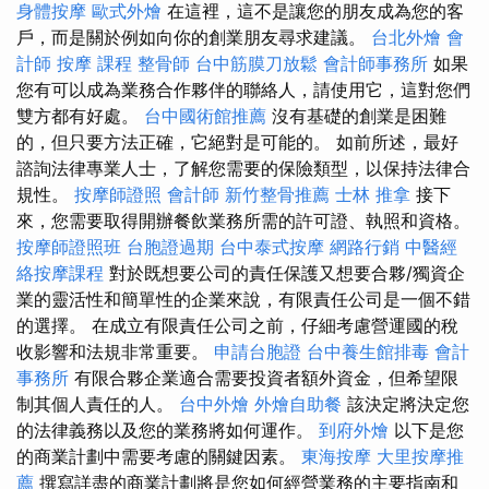
身體按摩
歐式外燴
在這裡，這不是讓您的朋友成為您的客
戶，而是關於例如向你的創業朋友尋求建議。
台北外燴
會
計師
按摩 課程
整骨師
台中筋膜刀放鬆
會計師事務所
如果
您有可以成為業務合作夥伴的聯絡人，請使用它，這對您們
雙方都有好處。
台中國術館推薦
沒有基礎的創業是困難
的，但只要方法正確，它絕對是可能的。 如前所述，最好
諮詢法律專業人士，了解您需要的保險類型，以保持法律合
規性。
按摩師證照
會計師
新竹整骨推薦
士林 推拿
接下
來，您需要取得開辦餐飲業務所需的許可證、執照和資格。
按摩師證照班
台胞證過期
台中泰式按摩
網路行銷
中醫經
絡按摩課程
對於既想要公司的責任保護又想要合夥/獨資企
業的靈活性和簡單性的企業來說，有限責任公司是一個不錯
的選擇。 在成立有限責任公司之前，仔細考慮營運國的稅
收影響和法規非常重要。
申請台胞證
台中養生館排毒
會計
事務所
有限合夥企業適合需要投資者額外資金，但希望限
制其個人責任的人。
台中外燴
外燴自助餐
該決定將決定您
的法律義務以及您的業務將如何運作。
到府外燴
以下是您
的商業計劃中需要考慮的關鍵因素。
東海按摩
大里按摩推
薦
撰寫詳盡的商業計劃將是您如何經營業務的主要指南和