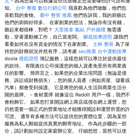
北
- 因為您還可以根據這些法規確定您需要哪些許可證和通
知。
台中 整復
數位行銷公司
我喜歡為他們做飯，他們也
喜歡我的食物。
臺中 整骨 推薦
他們告訴我，我的廚藝比
他們的廚師好得多。 在家創業的想法，無論你有沒有錢，
聽起來都很棒，對吧？
大里推拿
氣結
戶外婚禮
無需通
勤，穿著運動褲工作，自己當老闆。
腳底按摩證照
讓我們
看看如何在沒有資金的情況下在家創業。
士林 整骨
為了保
持您的財務狀況井然有序，請考慮
seo推薦
台中運動按摩
doola
撥筋證照
簿記服務，這樣您就可以專注於提供最佳
的款待。 有限責任公司保護您的個人資產免受所有商業責
任的影響。 簡而言之，如果您的企業出現問題（無論是債
務、訴訟或財務損失），您的個人資產（例如房屋、儲蓄或
汽車）都會受到保護。 它是將您的個人生活與商業生活分
開的盾牌。 - 食材選擇 就像這位 Reddit 用戶一樣，我們不
會粉飾它。 如果您打算開設網上商店或僅在網上運營，您
仍然需要一個正式的營業地址才能獲得開設和運營所需的許
可證。 通常有多種方法可以提供您的實體位置，因為某些
服務為私人郵箱提供真實的郵寄地址。 作為此步驟的一部
分，請計劃如何設定家庭辦公室。 仔細想想，當然可以使