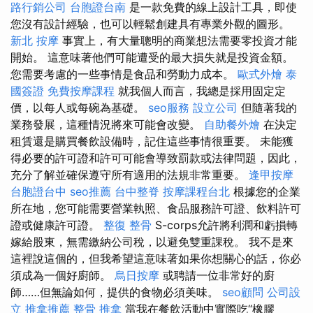
路行銷公司
台胞證台南
是一款免費的線上設計工具，即使
您沒有設計經驗，也可以輕鬆創建具有專業外觀的圖形。
新北 按摩
事實上，有大量聰明的商業想法需要零投資才能
開始。 這意味著他們可能遭受的最大損失就是投資金額。
您需要考慮的一些事情是食品和勞動力成本。
歐式外燴
泰
國簽證
免費按摩課程
就我個人而言，我總是採用固定定
價，以每人或每碗為基礎。
seo服務
設立公司
但隨著我的
業務發展，這種情況將來可能會改變。
自助餐外燴
在決定
租賃還是購買餐飲設備時，記住這些事情很重要。 未能獲
得必要的許可證和許可可能會導致罰款或法律問題，因此，
充分了解並確保遵守所有適用的法規非常重要。
逢甲按摩
台胞證台中
seo推薦
台中整脊
按摩課程台北
根據您的企業
所在地，您可能需要營業執照、食品服務許可證、飲料許可
證或健康許可證。
整復 整骨
S-corps允許將利潤和虧損轉
嫁給股東，無需繳納公司稅，以避免雙重課稅。 我不是來
這裡說這個的，但我希望這意味著如果你想關心的話，你必
須成為一個好廚師。
烏日按摩
或聘請一位非常好的廚
師……但無論如何，提供的食物必須美味。
seo顧問
公司設
立
推拿推薦
整骨 推拿
當我在餐飲活動中實際吃“橡膠