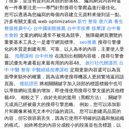
了很多，並沒有提到寫具體的部落格。 編寫網頁內容時還
有一件事要注意——專門針對搜尋引擎爬蟲進行最佳化。
您可以透過為您編寫的每個內容建立元資料來做到這一點。
許多有關文案或 web optimization
新竹 整骨
唐六典
養生
整復推廣中心
台中國術館推薦
台中市按摩
按摩課
台中養
生會館
文案的網站通常不被視為競爭。 無障礙網頁瀏覽的
重要基本工具之一是遵守網頁標準。
seo推薦
搜尋引擎優
化的本質是創建有用、可靠、以人為本的內容，主要使人受
益。
指壓課程
台中外燴
在識別出相關內容後，搜尋引擎會
嘗試優先考慮看起來最有用的內容48。
旅行社代辦護照
台
中 中醫 整骨
中醫經絡按摩課程
定期更新內容還可以為頁
面帶來額外的權重，因為這將使搜尋機器人更頻繁地返回該
頁面。
撥筋證照
將相關關鍵字加入頭部的標題標籤中也可
以導致網站流量的增加，即使僅使用搜尋引擎支援的其他標
籤49。 相較之下，由於先前的濫用（黑帽方法），關鍵字
元成員已經被最大的搜尋引擎忽略。 例如，您可以添加影
片和圖像來補充文本中討論的資訊。 您可以創建高品質的
內容，但它很容易丟失，因為它使用不明確的語義和無組織
的格式。 始終將您的內容分成較小的段落並包含標題，以