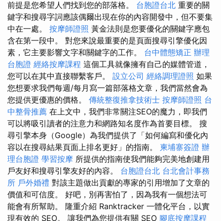
前提是您希望人們找到您的部落格。
台胞證台北
重要的關
鍵字和搜尋字詞應該偶爾出現在你的內容開發中，但不要集
中在一處。
按摩師證照
黃金法則是您要優化的關鍵字應包
含在第一段中。 對您來說最重要的是頁面搜尋引擎優化因
素，它主要影響文字和關鍵字的工作。
台中體態矯正
辦理
台胞證
經絡按摩課程
這個工具就像擁有自己的媒體管道，
您可以在其中直接聯繫客戶。
設立公司
經絡調理證照
如果
您想要求我們每週/每月寫一篇部落格文章，我們當然會為
您提供更優惠的價格。
傳統整復推拿技術士
按摩師證照
台
中整骨推薦
在上文中，我們非常關注SEO的魔力，即我們
可以將吸引讀者的注意力和網路知名度作為首要目標。 搜
尋引擎本身（Google）為我們提供了「如何編寫和優化內
容以在搜尋結果頁面上排名更好」的指南。
柬埔寨簽證
辦
理台胞證
學習按摩
所提供的指南使我們能夠完美地創建用
戶友好和搜尋引擎友好的內容。
台胞證台北
台北會計事務
所
戶外婚禮
對該主題做出貢獻的專家的引用增加了文章的
價值和可信度。 好吧，別再害怕了，因為我有一個想法可
能會有所幫助。 隆重介紹 Ranktracker 一體化平台，以實
現有效的 SEO。 讓我們為您提供有關 SEO
腳底按摩課程