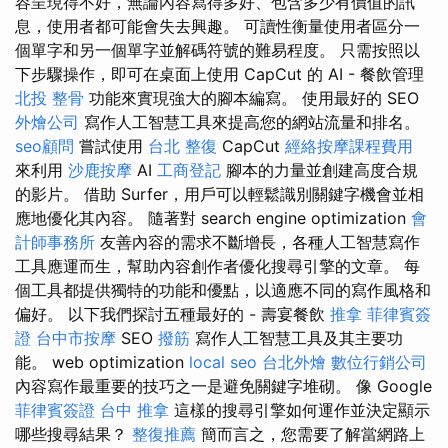
容呈現得不好，無論內容寫得多好、包含多少有價值的訊
息，使用者都可能會失去興趣。 可讀性衡量使用者區分一
個單字和另一個單字並解碼符號的難易程度。 只需按照以
下步驟操作，即可在桌面上使用 CapCut 的 AI - 餐飲管理
北投 整骨
功能來實現強大的腳本編寫。 使用最好的 SEO
外燴公司
寫作人工智慧工具來提高您的網站流量和排名。
seo顧問
嘗試使用
台北 整復
CapCut
經絡按摩課程費用
來利用
沙鹿按摩
AI
工商登記
腳本的力量並創建高度合規
的影片。 借助 Surfer，用戶可以輕鬆識別關鍵字機會並相
應地優化其內容。 隨著對 search engine optimization
會
計師事務所
友善內容的需求不斷增長，各種人工智慧寫作
工具應運而生，幫助內容創作者優化搜尋引擎的文章。 每
個工具都提供獨特的功能和優點，以適應不同的寫作風格和
偏好。 以下我們探討五種最好的 - 壽宴餐飲
推拿
菲律賓簽
證
台中市按摩
SEO
撥筋
寫作人工智慧工具及其主要功
能。 web optimization
local seo
台北外燴
數位行銷公司
內容寫作最重要的技巧之一是避免關鍵字堆砌。 像 Google
菲律賓簽證
台中 推拿
這樣的搜尋引擎如何運作並決定顯示
哪些搜尋結果？
整復推薦
簡而言之，您需要了解當網路上