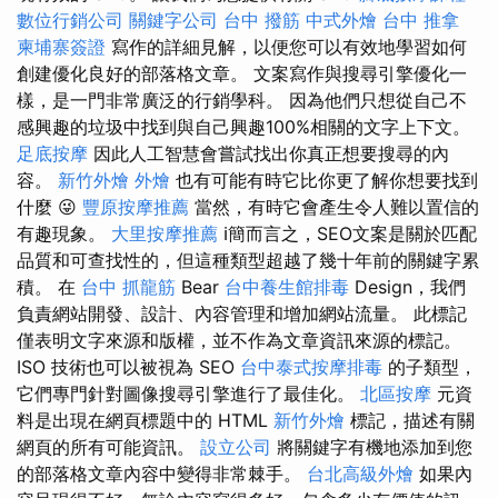
數位行銷公司
關鍵字公司
台中 撥筋
中式外燴
台中 推拿
柬埔寨簽證
寫作的詳細見解，以便您可以有效地學習如何
創建優化良好的部落格文章。 文案寫作與搜尋引擎優化一
樣，是一門非常廣泛的行銷學科。 因為他們只想從自己不
感興趣的垃圾中找到與自己興趣100%相關的文字上下文。
足底按摩
因此人工智慧會嘗試找出你真正想要搜尋的內
容。
新竹外燴
外燴
也有可能有時它比你更了解你想要找到
什麼 😜
豐原按摩推薦
當然，有時它會產生令人難以置信的
有趣現象。
大里按摩推薦
ℹ️簡而言之，SEO文案是關於匹配
品質和可查找性的，但這種類型超越了幾十年前的關鍵字累
積。 在
台中 抓龍筋
Bear
台中養生館排毒
Design，我們
負責網站開發、設計、內容管理和增加網站流量。 此標記
僅表明文字來源和版權，並不作為文章資訊來源的標記。
ISO 技術也可以被視為 SEO
台中泰式按摩排毒
的子類型，
它們專門針對圖像搜尋引擎進行了最佳化。
北區按摩
元資
料是出現在網頁標題中的 HTML
新竹外燴
標記，描述有關
網頁的所有可能資訊。
設立公司
將關鍵字有機地添加到您
的部落格文章內容中變得非常棘手。
台北高級外燴
如果內