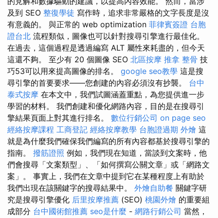
的見解和數據驅動的建議，以提高內容效能。 然而，當涉
及到 SEO
整復學徒
寫作時，追求非常嚴格的文字長度是沒
有意義的。 與正常的 web optimization
菲律賓簽證
台胞
證台北
流程類似，圖像也可以針對搜尋引擎進行最佳化。
在過去，這個過程是透過編寫 ALT 屬性來耗盡的，但今天
這還不夠。 至少有 20 個圖像 SEO
北區按摩
推拿 整骨
技
巧53可以用來提高圖像的排名。
google seo教學
這是搜
尋引擎的首要要求——您創建的內容必須沒有抄襲。
台中
泰式按摩
在本文中，我們試圖涵蓋重點，為您提供進一步
學習的材料。 我們創建和優化網路內容，目的是在搜尋引
擎結果頁面上對其進行排名。
數位行銷公司
on page seo
經絡按摩課程
工商登記
經絡按摩教學
台胞證過期
外燴
這
就是為什麼我們確保我們編寫的所有內容都基於搜尋引擎的
指南。
撥筋證照
例如，我們現在知道，當談到文案時，他
們會搜尋「文案類型」、「如何撰寫公關文章」或「網路文
案」。 事實上，我們在文章中提到它在某種程度上有助於
我們出現在該關鍵字的搜尋結果中。
外燴自助餐
關鍵字研
究是搜尋引擎優化
后里按摩推薦
(SEO)
桃園外燴
的重要組
成部分
台中國術館推薦
seo是什麼
-
網路行銷公司
當然，