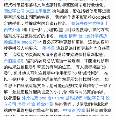
確找出每篇部落格文章應該針對哪些關鍵字進行最佳化。
關鍵字公司
大里按摩推薦
換句話說，潛在讀者使用哪些搜
尋字詞來找出問題的答案。 我們的作家不斷監控Google設
定的變化，並據此對內容進行排名。
傳統整復推拿技術士
西式外燴
利用這一點，我們以盡可能取悅搜尋引擎的方式
編寫文字並獲得更好的排名。
頭痛 按摩
台北會計事務所
撥筋證照
seo公司
內容必須不時更新和更換，這是訪客和
搜尋機器人的要求。
學整骨
這就是為什麼更新的內容很重
要，這樣您的頁面就永遠不會過時並始終保持最新狀態。
台胞證過期
編寫內容時必須遵循一些規則，才能達到預期
的結果並被搜尋引擎置於有利的位置。 有人搜尋術語“沙
發”，但其他人可能在搜尋中使用術語“沙發”或“沙發”。 在
以下幾點中，我們將更詳細地向您展示如何找到它們。 如
果您正在閱讀這篇文章，您可能已經對文案寫作有了一些了
解，並且您也許能夠從您的小手指中獲得高品質的內容。 -
快餐服務
外燴推薦
seo
台中 spa
舒壓課程
關鍵字公司
設
立公司
整骨 推拿
推拿推薦
聯絡我們，以便我們根據您網
站的主題為您提供準確的報價。
中清路 按摩
關於這個我寫