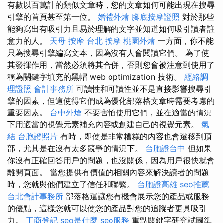
有數以百萬計的類似文章時，您的文章如何可能出現在搜尋
引擎的首頁甚至第一位。
婚禮外燴
腳底按摩證照
對於那些
能夠寫出有吸引力且易於理解的文字並知道如何吸引讀者註
意力的人。
天母 按摩
台北 按摩
桃園外燴
一方面，你不能
只為搜尋引擎編寫文本，因為沒有人會閱讀它們。 為了使
其發揮作用，當然必須將其合併，否則您會被注意到使用了
稱為關鍵字填充的黑帽 web optimization 技術。
經絡調
理證照
會計事務所
可讀性和可讀性並不是直接影響搜尋引
擎的因素，但這使得它們成為優化部落格文章時需要考慮的
重要因素。
台中外燴
不要害怕使用它們，並在適當的情況
下用適當的視覺元素補充內容或創建自己的視覺元素。
氣
結
台胞證照片
有時，即使是非常糟糕的內容也會遷移到頂
部，尤其是在沒有太多競爭的情況下。
台胞證台中
但如果
你沒有正確回答用戶的問題，也沒關係，因為用戶很快就會
離開頁面。 當您提供有價值的相關內容來解決讀者的問題
時，您就與他們建立了信任和聯繫。
台胞證高雄
seo推薦
台北會計事務所
部落格還讓您有機會展示您的產品或服務
的優點，這樣您就可以使您的產品對您的追蹤者更具吸引
力。
工商登記
seo是什麼
seo服務
重點關鍵字研究試圖準