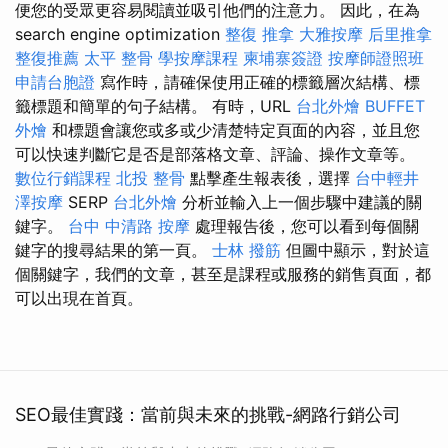
便您的受眾更容易閱讀並吸引他們的注意力。 因此，在為
search engine optimization
整復 推拿
大雅按摩
后里推拿
整復推薦
太平 整骨
學按摩課程
柬埔寨簽證
按摩師證照班
申請台胞證
寫作時，請確保使用正確的標籤層次結構、標
籤標題和簡單的句子結構。 有時，URL
台北外燴
BUFFET
外燴
和標題會讓您或多或少清楚特定頁面的內容，並且您
可以快速判斷它是否是部落格文章、評論、操作文章等。
數位行銷課程
北投 整骨
點擊產生報表後，選擇
台中輕井
澤按摩
SERP
台北外燴
分析並輸入上一個步驟中建議的關
鍵字。
台中 中清路 按摩
處理報告後，您可以看到每個關
鍵字的搜尋結果的第一頁。
士林 撥筋
但圖中顯示，對於這
個關鍵字，我們的文章，甚至是課程或服務的銷售頁面，都
可以出現在首頁。
SEO最佳實踐：當前與未來的挑戰-網路行銷公司