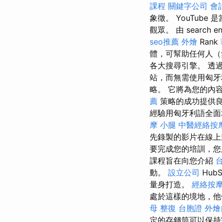
課程
關鍵字公司
會
象徵。 YouTu
觀眾。 由 search eng
seo推薦
外燴
Rank
體，可幫助任何人（
各大搜尋引擎。 透過 
站，而無需使用匈牙利語
略。 它將為您的內容策略
薦
策略的成功提供良好
經驗用匈牙利語全面地介紹
摩 小腿
中醫經絡按
先錄製的影片在線
要完成您的培訓，您
課程旨在向您介紹
動。
設立公司
HubS
量身打造。
經絡按
處於這樣的境地，他
母 整復
台胞證
外燴
定的存錢筒可以保