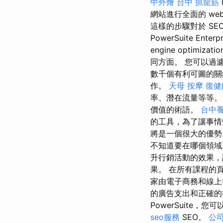
中外燴
台中 抓龍筋
網站進行全面的 web o
這樣的步驟對於 SE
PowerSuite En
engine optimizati
同方面。 您可以過
數千個有利可圖的關
作。
天母 按摩
復健
率、潛在流量等等。
價值的術語。
台中
的工具，為了讓事情
將是一個很大的優
不知道要在哪個領域
升行銷活動的效果，
果。 在所有課程的頁
家由電子商務和線上
的廣告支出和正確的行銷組合
PowerSuite
seo服務
SEO。
公