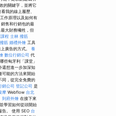
效的關鍵字，並將它
請查看我的線上履歷、
T的工作原理以及如何有
t 銷售和行銷包的最
出最大財務犧牲，但
摩課程
士林 撥筋
 撥筋
婚禮外燴
工具
線上廣告的方式。
養
燴
數位行銷公司
代
看哪些匈牙利「課堂」
外還想進一步加深知
種可能的方法來開始
不同，從完全免費的
行銷公司
登記公司
是
按摩
Webflow
台北
。
到府外燴
在接下來
並學習如何從頭開始
。 使用 SEO
台