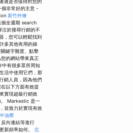
經考慮過是否值得對您的
個非常好的主意 -
ion
新竹外燴
全週期 search
專注於搜尋行銷的不
器，您可以輕鬆找到
許多其他有用的操
、關鍵字難度、點擊
為您的網站帶來真正
作中有很多眾所周知
生活中使用它們，那
行銷人員，因為他們
想在以下方面有效提
來實現超級行銷效
rkestic 是一
，並致力於實現有效
中油壓
面、反向連結等進行
更新頻率如何。
北