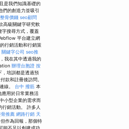
且是我們知識基礎的
放他們的創造力並吸引
整骨價錢
seo顧問
一款高級關鍵字研究軟
鍵字搜尋方式，覆蓋
bflow 平台建立網
幫助您的行銷活動和行銷策
關鍵字公司
seo推
系統，我在其中透過我的
tion
辦理台胞證
按
下，培訓都是透過預
在付款和註冊後訪問。
路連線。
台中 撥筋
本
地應用於日常業務活
足中小型企業的需求而
行銷活動。 許多人
整骨推薦
網路行銷
天
，但作為回報，那個特
可能不足以創建成功