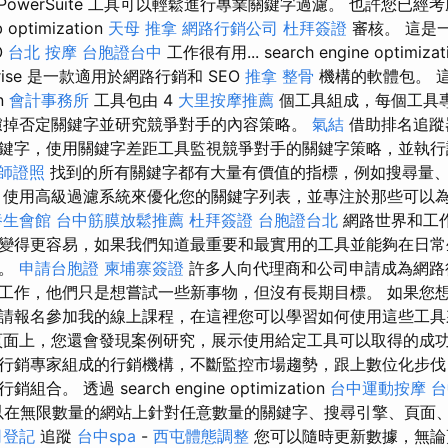
PowerSuite 工具可以輕鬆進行專業關鍵字過濾。 也許您已
ptimization
天母 推拿
網路行銷公司
杜拜簽證
審核。 這是一
O
台北 按摩
台胞證台中
工作很有用... search engine optimizat
terprise 是一款適用於網路行銷和 SEO
推拿 整骨
機構的軟體包。 這個
on
會計事務所
工具包由 4
大里按摩推薦
個工具組成，每個工具
濾掉否定關鍵字並研究競爭對手的內容策略。
氣結
借助排名追蹤
鍵字，使用關鍵字差距工具監視競爭對手的關鍵字策略，並執行
師證照
找到的所有關鍵字都有大量有價值的指標，例如搜尋量
 使用高級過濾系統來優化您的關鍵字列表，並專注於那些可以
養生會館
台中筋膜放鬆推薦
杜拜簽證
台胞證台北
網路世界和工
變得更容易，如果我們知道最重要和最實用的工具並能夠在日常
勢。
申請台胞證
柬埔寨簽證
許多人向代理商和公司申請成為網路
工作，他們只是想嘗試一些新事物，但沒有長期目標。 如果您
請報名參加我的線上課程，在這裡您可以學習如何使用這些工具
面上，您還會發現案例研究，展示使用給定工具可以取得的成功。 Ma
行銷專家組成的行銷機構，不斷監控市場趨勢，跟上數位化步伐
。 透過 search engine optimization
台中運動按摩
台
，您可以在無限數量的網站上針對任意數量的關鍵字、搜尋引擎、頁
司登記
追蹤
台中spa
-
西屯體態調整
您可以隨時更新數據，無論