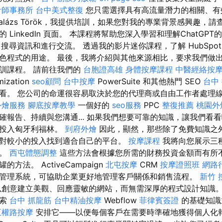
計師事務所
台中美式整復
您只需選擇具有高流量潛力的相關、有
alázs Török，我提供培訓，如果您對我的專業背景感興趣，
 LinkedIn 頁面。 本課程將幫助您深入學習和理解ChatGP
T、搜尋資訊和進行交流。 透過我的影片迷你課程，了解 HubSpo
色程式的用途。 最後，我將介紹與其他來源相比，要求我們做
訓課程。 請前往我們的
台胞證高雄
身體按摩課程
中醫經絡按
mization
seo顧問
台中按摩
PowerSuite 和其他熱門 SEO
台中
看。 您公司的命運很容易取決於您的代理商或自由工作者處理
外燴服務
腳底按摩教學
一個好的
seo服務
PPC
整復推薦
桃園外
確報告、持續與您溝通... 如果我們想要可靠的知識，讓我們看
們投入匈牙利福林。
到府外燴
因此，顯然，那些除了免費知識之
對較小的投入找到適合自己的平台。
按摩課程
我將向您展示三
驗。
西屯體態調整
這些方法會根據您所需的財務投資金額而有所
方法。 ActiveCampaign
北屯按摩
CRM
按摩證照班
網路
管理系統，可協助企業更好地管理客戶關係和銷售流程。
新竹 
創意建立美觀、回應靈敏的網站，而無需深厚的程式設計知識
探索
台中 抓龍筋
台中精油按摩
Webflow
菲律賓簽證
的基礎知識
五權路按摩
安排它——以便每個客戶在需要時準確地獲得個人化報告