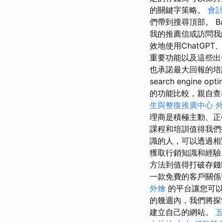
的關鍵字策略。
會
們帶到搜尋頂部。 B
我的推薦信或訪問我的
效地使用ChatGP
重要功能以及這些出
也承諾最大回報的培
search engine opti
的功能比較，親自查
生與整復推廣中心
理商是積極主動、正
課程和培訓值得我
識的人，可以透過相
獲取行銷知識和經
方法到值得打破存錢罐的
一款免費的客戶關係
外燴
的平台讓您可以
的幾週內，我們將
建立自己的網站。