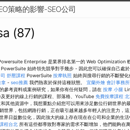
EO策略的影響-SEO公司
sa (87)
on Powersuite Enterprise 是業界排名第一的 Web Optimiza
PowerSuite 始終領先競爭對手幾步 - 因此您可以確保自己處於
公司
舒壓課程
PowerSuite
按摩執照
始終與搜尋行銷的不斷變化
推拿
-
seo推薦
我們熱衷於保持這種狀態。
宜蘭外燴
會計事務所
的參考資料或案例研究，如果你有任何疑問，請在
按摩 小腿
Li
及更好的線上行銷的課程、部落格、YouTube
免費按摩課程
北
和其他資源中，我想重點介紹您可以用來涉足數位行銷世界的
銷世界，包括網路行銷，正在吸引越來越多年輕人的注意力，
世界日益數位化，因此強大的線上存在現在在公司和企業的生
課程台北
所有這些都導致​​對專家的需求不斷增加，他們能夠在