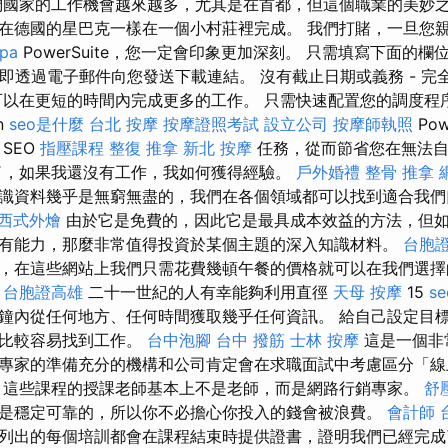
們國家的工作機會越來越多，尤其是在首都，但這個職業的美妙
在德國的星巴克一樣在一個小村莊裡完成。 我們打賭，一旦您親自
pa
PowerSuite，您一定會印象更加深刻。 只需填寫下面的
立即透過電子郵件向您發送下載連結。 沒有截止日期或義務 - 
以在更短的時間內完成更多的工作。 只需快速配置您的調度程序設置
on
seo是什麼
台北 按摩
按摩證照考試
設立公司
按摩師執照
Pow
SEO
指壓課程
整復 推拿
新北 按摩
任務，從而節省您在無法自
了，如果我還沒有工作，我如何獲得經驗。
戶外婚禮
整骨 推拿
識資料幾乎是無窮無盡的，我們在各個領域都可以找到適合我們
西式外燴
由於它是免費的，因此它是最具成本效益的方法，但
有能力，那麼非常值得投資於某個主題的深入知識材料。
台胞
，在這些網站上我們只需花費幾頓午餐的價格就可以在我們選擇
台胞證高雄
二十一世紀的人有幸能夠利用直徑
天母 按摩
15
s
鐘內從任何地方、任何時間獲取幾乎任何資訊。 給自己設定目
們比較容易找到工作。
台中泡腳
台中 撥筋
士林 按摩
這是一個非
專家的準備充分的機構和公司肯定會在求職面試中考慮區分「線
這些課程的授課老師基本上不是老師，而是網路行銷專家。
舒
是穩定可靠的，所以你不必擔心你投入的錢會被浪費。
會計師
列出的每個培訓都會在課程結束時提供證書，證明我們已經完