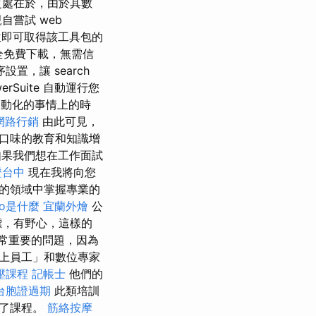
之處在於，由於其數
嘗試 web
欄位即可取得該工具包的
完全免費下載，無需信
，讓 search
erSuite 自動運行您
動化的事情上的時
網路行銷
由此可見，
口味的教育和知識增
如果我們想在工作面試
證台中
現在我將向您
的領域中掌握專業的
eo是什麼
宜蘭外燴
公
標，有野心，這樣的
常重要的問題，因為
上員工」和數位專家
壓課程
記帳士
他們的
台胞證過期
此類培訓
成了課程。
筋絡按摩