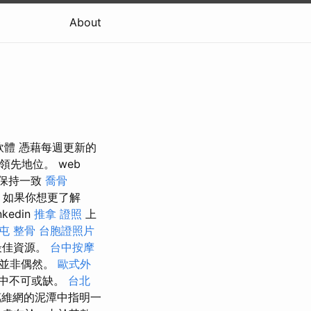
About
tion 軟體 憑藉每週更新的
領先地位。 web
保持一致
喬骨
如果你想更了解
nkedin
推拿 證照
上
屯 整骨
台胞證照片
最佳資源。
台中按摩
這並非偶然。
歐式外
活中不可或缺。
台北
萬維網的泥潭中指明一