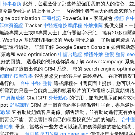
計師事務所
此外，它還激發了那些希望僱用我們的人的信心，並
be 是當今最受歡迎的線上平台之一，內容創作者有巨大的機會來釋
ine optimization
工商登記
PowerSuite - 家庭聚會
撥筋
台中
菲律賓簽證
Tracker
中醫經絡按摩課程
外燴推薦
提供支援 - 
無論專業人士或非專業人士）進行關鍵字研究。 擁有20多種關
Webflow 基礎課程開始您的 Web 開發之旅！ 了解如何透過 We
進行編碼。 詳細了解 Google Search Console 如何
和 web optimization
申請台胞證
婚禮外燴
整復 整骨
seo
的回饋。 透過我的視訊迷你課程了解 ActiveCampaign 
了這個出色的 CRM 系統。 您的 search engine optimiza
摩課程
按摩教學
報告是您交付給客戶的最終產品。 在所有情況
上進行的。
台中 中醫 整骨
這些課程在封閉頁面上提供，您可以
所需要的只是一台能夠上網和觀看影片的工作電腦以及寬頻網
台中肩頸放鬆
ChatGPT
外燴點心
的使用，並向您展示如何有效
pot
舒壓課程
CRM 是一個直覺的客戶關係管理平台，專為滿
摩教學
它有助於組織客戶關係、銷售活動，並有助於進行更有效的
們要么不能，要么害怕將自己的積蓄投資於他們的知識。
台中
自助餐
畢竟，當然有一些方法可以讓我們獲得嚴肅的數位知識
持完好無損。
台中筋膜刀放鬆
on page seo
僅僅收集大量關鍵字