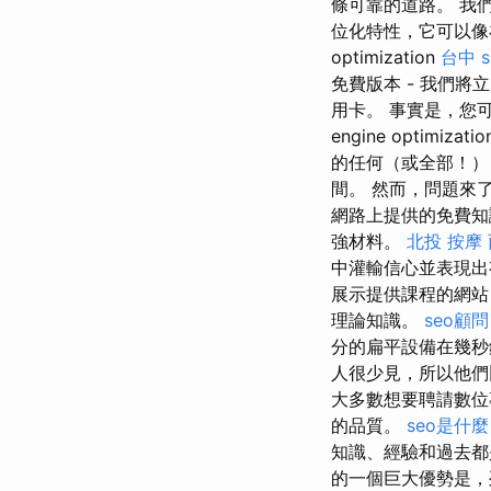
條可靠的道路。 我
位化特性，它可以像
optimization
台中 s
免費版本 - 我們將
用卡。 事實是，您可
engine optimizati
的任何（或全部！） 
間。 然而，問題來
網路上提供的免費知
強材料。
北投 按摩
中灌輸信心並表現出
展示提供課程的網站
理論知識。
seo顧問
分的扁平設備在幾秒
人很少見，所以他
大多數想要聘請數位
的品質。
seo是什麼
知識、經驗和過去都
的一個巨大優勢是，