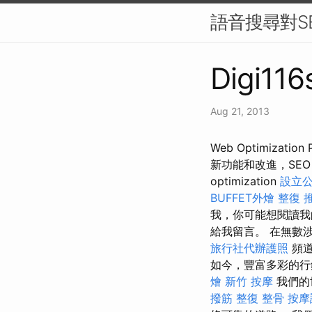
語音搜尋對S
Digi116
Aug 21, 2013
Web Optimizati
新功能和改進，SEO 
optimization
設立
BUFFET外燴
整復 
我，你可能想閱讀我
給我留言。 在無數涉
旅行社代辦護照
頻道
如今，豐富多彩的行
燴
新竹 按摩
我們的
撥筋
整復 整骨
按摩