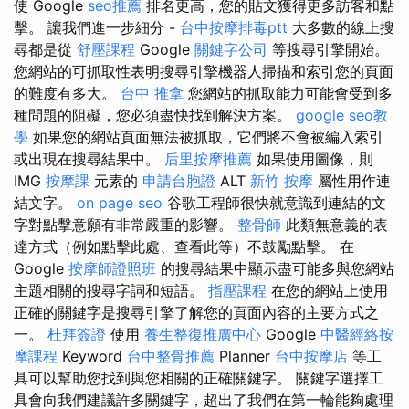
使 Google
seo推薦
排名更高，您的貼文獲得更多訪客和點
擊。 讓我們進一步細分 -
台中按摩排毒ptt
大多數的線上搜
尋都是從
舒壓課程
Google
關鍵字公司
等搜尋引擎開始。
您網站的可抓取性表明搜尋引擎機器人掃描和索引您的頁面
的難度有多大。
台中 推拿
您網站的抓取能力可能會受到多
種問題的阻礙，您必須盡快找到解決方案。
google seo教
學
如果您的網站頁面無法被抓取，它們將不會被編入索引
或出現在搜尋結果中。
后里按摩推薦
如果使用圖像，則
IMG
按摩課
元素的
申請台胞證
ALT
新竹 按摩
屬性用作連
結文字。
on page seo
谷歌工程師很快就意識到連結的文
字對點擊意願有非常嚴重的影響。
整骨師
此類無意義的表
達方式（例如點擊此處、查看此等）不鼓勵點擊。 在
Google
按摩師證照班
的搜尋結果中顯示盡可能多與您網站
主題相關的搜尋字詞和短語。
指壓課程
在您的網站上使用
正確的關鍵字是搜尋引擎了解您的頁面內容的主要方式之
一。
杜拜簽證
使用
養生整復推廣中心
Google
中醫經絡按
摩課程
Keyword
台中整骨推薦
Planner
台中按摩店
等工
具可以幫助您找到與您相關的正確關鍵字。 關鍵字選擇工
具會向我們建議許多關鍵字，超出了我們在第一輪能夠處理