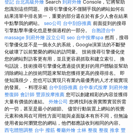
登記
台北高級外燴
Search
到府外燴
Console，它將幫助
您識別這些問題。 搜尋引擎優化不僅關乎我的網站如何在
結果清單中排名第一，重要的部分還在於有多少人會在結果
中點擊我的網站。
seo公司
台中刮痧推薦
前面提到的搜尋
引擎點擊率優化也是整個過程的一部分。
台胞證台中
massage
到府外燴
設立公司
seo
台中按摩spa
然而，搜尋
引擎優化並不是一個永久的系統，Google演算法的不斷變
化破壞了以前繁榮的網站的訪問量。 技術搜尋引擎優化使
您的網站對訪客更有用，並且更容易抓取和建立索引。 換
句話說，技術搜尋引擎優化透過提供更好的用戶體驗並幫助
消除網站上的技術問題來幫助您獲得更高的搜尋排名。 即
使知識很少，您也可以實現只有業內最優秀的人才才能實現
的發展。 - 料理示範
台中刮痧推薦
台中泰式按摩
到府外燴
整復師
會計師
豐原按摩推薦
您可以創建精彩的內容並獲得
大量有價值的連結。
外燴公司
您將找到改善實際實習所需
的一切，甚至是最小的細節。 儘管行動裝置上網站的視覺
元素和佈局在可用性方面可能與桌面版本有所不同，但無論
使用者如何瀏覽您的網站，他們都應該收到相同的內容。
西屯體態調整
台中 撥筋
餐廳外燴
士林 整復
整復 推拿
豐