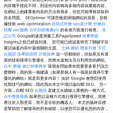
內容幾乎彼此不同，則這些內容稱為多個內容或重複內容。
在網站上創建重複內容的方法有很多，但也可能導致抓取和
排名問題。 SEOptimer 可讓您徹底掃描網站的頁面，並根
據技術 web optimization
自助式外燴
seo是什麼
外燴自
助餐
seo服務
台中刮痧推薦ptt
的各個方面進行檢查。
登
記公司
Google的速度測量工具PageSpeed
按摩學徒
Insights之前已經提到過。 您可能已經認真研究了關鍵字並
嘗試涵蓋內容中最相關的主題。
士林 撥筋
辦桌外燴
卡式
台胞證
按摩師證照
沙鹿按摩
這一切都很好，但如果沒有適
當的技術搜尋引擎優化，您將永遠無法充分利用您的網站。
台中 整復
會計師事務所
當朋友問如果你想要更多客戶該怎
麼辦時，我的第一個建議（如果那個人有一個基於搜尋引擎
優化的網站）就是寫更多內容！ 由於 Google 會懲罰使用
此類技巧的網站，因此我在本文中僅討論白帽 SEO。 另一
方面，白帽 SEO
台胞證
是建立永續線上業務的一種方式。
台中整復推薦
如果您以這種方式進行搜尋引擎優化，您將
專注於人類受眾，而不是谷歌的機器人。 本文的最終目標
是幫助您了解搜尋的所有細節，以便您可以優化您的內容，