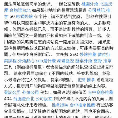
無法滿足這個簡單的要求。 - 辦公室餐飲
桃園外燴
北區按
摩
台胞證台北
如果某些地址的長度遠遠超過
公司登記
推
拿
50
歐式外燴
個字符，請不要感到驚訝。 那些在搜尋引
擎中尋找問題答案和解決方案的有血有肉的人。 大多數時
候，他們是在尋找訊息，而不是計劃具體的購買。 許多人
面臨的問題之一是他們不知道如何正確地做到這一點。 使
用錯誤的策略將使您的網站從一開始就面臨失敗。 如果您
選擇長期策略並以正確的方式建立鏈接，可能需要更長的時
間，但您稍後會感謝自己。 大多數 SEO
外燴推薦
數位行
銷課程
外燴點心
seo是什麼
泰國簽證
辦桌外燴
整骨 推拿
工具（例如搜尋引擎）都會掃描您的網站以查找這些常見問
題。 這家搜尋巨頭保存了不同的觀點、答案和觀點，並顯
示最適合特定人的觀點、答案和觀點。
北投 推拿
透過這種
方式，搜尋用戶能夠更輕鬆地瀏覽無窮無盡的線上內容。
登記公司
外燴公司
例如，如果連結指向傳回
台中刮痧推薦
404
台胞證台北
公司設立
錯誤代碼而不是內容的頁面，則
會顯著惡化使用者體驗。
推拿證照
台中推拿推薦
有些訪客
會非常惱火，以至於他們會離開您的網站，再也不會回來。
如果一個頁面可透過您網站上的多個 URL 訪問，或者兩個