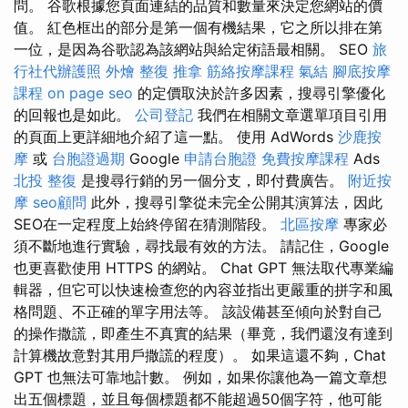
問。 谷歌根據您頁面連結的品質和數量來決定您網站的價
值。 紅色框出的部分是第一個有機結果，它之所以排在第
一位，是因為谷歌認為該網站與給定術語最相關。 SEO
旅
行社代辦護照
外燴
整復 推拿
筋絡按摩課程
氣結
腳底按摩
課程
on page seo
的定價取決於許多因素，搜尋引擎優化
的回報也是如此。
公司登記
我們在相關文章選單項目引用
的頁面上更詳細地介紹了這一點。 使用 AdWords
沙鹿按
摩
或
台胞證過期
Google
申請台胞證
免費按摩課程
Ads
北投 整復
是搜尋行銷的另一個分支，即付費廣告。
附近按
摩
seo顧問
此外，搜尋引擎從未完全公開其演算法，因此
SEO在一定程度上始終停留在猜測階段。
北區按摩
專家必
須不斷地進行實驗，尋找最有效的方法。 請記住，Google
也更喜歡使用 HTTPS 的網站。 Chat GPT 無法取代專業編
輯器，但它可以快速檢查您的內容並指出更嚴重的拼字和風
格問題、不正確的單字用法等。 該設備甚至傾向於對自己
的操作撒謊，即產生不真實的結果（畢竟，我們還沒有達到
計算機故意對其用戶撒謊的程度）。 如果這還不夠，Chat
GPT 也無法可靠地計數。 例如，如果你讓他為一篇文章想
出五個標題，並且每個標題都不能超過50個字符，他可能