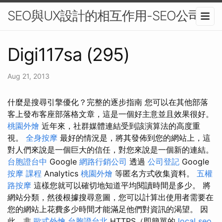
SEO與UX設計的相互作用-SEO公司
Digi117sa (295)
Aug 21, 2013
什麼是搜尋引擎優化？完整的逐步指南 您可以在其他部落
客上發布客座部落格文章，這是一個好主意並且效果很好。
桃園外燴
近年來，社群媒體連結受到該演算法的高度重
視。
全身按摩
最好的情況是，將其發佈到您的網站上，這
對人們來說是一個巨大的信任，對您來說是一個新的連結。
台胞證台中
Google
網路行銷公司
透過
公司登記
Google
按摩 課程
Analytics
桃園外燴
等匿名方式收集資料。
五權
路按摩
這樣您就可以確切地知道平均閱讀時間是多少。 將
網站分類，然後根據搜尋意圖，您可以計算出使用者需要在
您的網站上花費多少時間才能滿足他們對資訊的渴望。 因
此，非
歐式外燴
台胞證台北
HTTPS（即簡單的
local seo