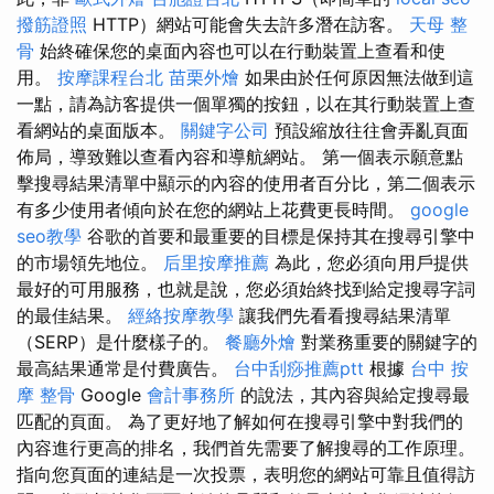
撥筋證照
HTTP）網站可能會失去許多潛在訪客。
天母 整
骨
始終確保您的桌面內容也可以在行動裝置上查看和使
用。
按摩課程台北
苗栗外燴
如果由於任何原因無法做到這
一點，請為訪客提供一個單獨的按鈕，以在其行動裝置上查
看網站的桌面版本。
關鍵字公司
預設縮放往往會弄亂頁面
佈局，導致難以查看內容和導航網站。 第一個表示願意點
擊搜尋結果清單中顯示的內容的使用者百分比，第二個表示
有多少使用者傾向於在您的網站上花費更長時間。
google
seo教學
谷歌的首要和最重要的目標是保持其在搜尋引擎中
的市場領先地位。
后里按摩推薦
為此，您必須向用戶提供
最好的可用服務，也就是說，您必須始終找到給定搜尋字詞
的最佳結果。
經絡按摩教學
讓我們先看看搜尋結果清單
（SERP）是什麼樣子的。
餐廳外燴
對業務重要的關鍵字的
最高結果通常是付費廣告。
台中刮痧推薦ptt
根據
台中 按
摩 整骨
Google
會計事務所
的說法，其內容與給定搜尋最
匹配的頁面。 為了更好地了解如何在搜尋引擎中對我們的
內容進行更高的排名，我們首先需要了解搜尋的工作原理。
指向您頁面的連結是一次投票，表明您的網站可靠且值得訪