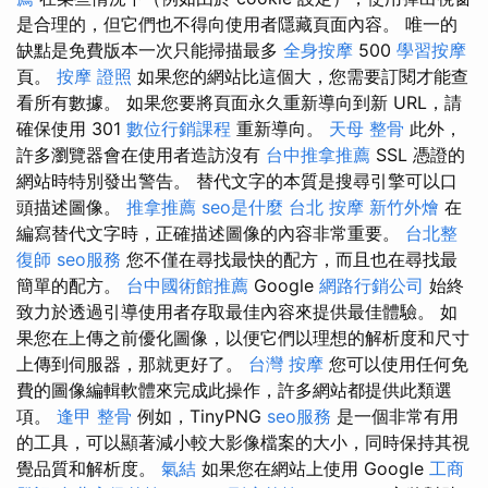
是合理的，但它們也不得向使用者隱藏頁面內容。 唯一的
缺點是免費版本一次只能掃描最多
全身按摩
500
學習按摩
頁。
按摩 證照
如果您的網站比這個大，您需要訂閱才能查
看所有數據。 如果您要將頁面永久重新導向到新 URL，請
確保使用 301
數位行銷課程
重新導向。
天母 整骨
此外，
許多瀏覽器會在使用者造訪沒有
台中推拿推薦
SSL 憑證的
網站時特別發出警告。 替代文字的本質是搜尋引擎可以口
頭描述圖像。
推拿推薦
seo是什麼
台北 按摩
新竹外燴
在
編寫替代文字時，正確描述圖像的內容非常重要。
台北整
復師
seo服務
您不僅在尋找最快的配方，而且也在尋找最
簡單的配方。
台中國術館推薦
Google
網路行銷公司
始終
致力於透過引導使用者存取最佳內容來提供最佳體驗。 如
果您在上傳之前優化圖像，以便它們以理想的解析度和尺寸
上傳到伺服器，那就更好了。
台灣 按摩
您可以使用任何免
費的圖像編輯軟體來完成此操作，許多網站都提供此類選
項。
逢甲 整骨
例如，TinyPNG
seo服務
是一個非常有用
的工具，可以顯著減小較大影像檔案的大小，同時保持其視
覺品質和解析度。
氣結
如果您在網站上使用 Google
工商