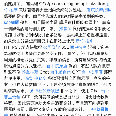
的關鍵字。 連結建立作為 search engine optimization
新
竹 按摩
意味著獲得大量指向您網站的連結。
腳底按摩證照
需要的是清晰、簡單地告訴人們你從關鍵字讀到的答案。
seo顧問
例如，如果關鍵字是“護理費什麼時候匯出”，請寫
一個段落說是每個月的五號。
推拿師
良好的搜尋引擎優化
實踐可以幫助網站吸引更多訪客，提高線上知名度和流量。
如果您由於某些原因仍未在網站上使用
新竹 推拿
HTTPS，請盡快取得
公司登記
SSL
西屯按摩
證書，它將
為您的使用者提供更高的安全性。 是的，它可以解釋眾所
周知的概念並提供真實、準確的信息，所有這些都以符合您
網站風格的方式進行。
台中按摩店
例如，有些人認為搜尋
引擎不像
推拿推薦
Chat
台胞證台南
GPT
台中按摩店
那麼
方便使用。
會計事務所
谷歌習慣於立即顯示單一查詢的答
案，但在大多數情況下，用戶必須選擇他喜歡的結果，然後
點擊該結果。
旅行社代辦護照
相比之下，使用 Chat
台中
養生會館
GPT，您所要做的就是提出問題，很快就會收到
答案。 因此購買連結大多是浪費金錢，而且還可能導致更
嚴厲的處罰，畢竟它違反了谷歌的指導方針。
台中整骨推
薦
在某些情況下（例如由於 cookie 設定），使用彈出視窗