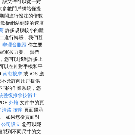
 該文件可以從一對
大多數門戶網站僅提
期間進行投注的倍數
付款從網站到達的速度
薦
許多規模較小的體
二進行轉賬，我們甚
。
辦理台胞證
你主要
冠軍拉力賽。 熱門
，您可以找到許多上
這可以在針對手機和平
d
南屯按摩
或 iOS 應
e 都不允許向用戶提供
不同的作業系統，您
統整復推拿技術士
DF
外燴
文件中的頁
中清路 按摩
頁面繼承
。 如果您從頁面對
。
公司設立
您可以隱
複製到不同尺寸的文