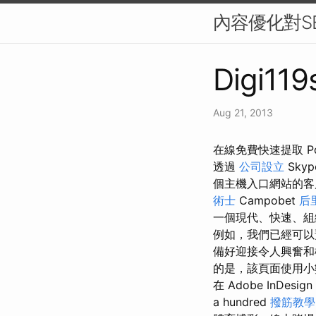
內容優化對S
Digi119
Aug 21, 2013
在線免費快速提取 
透過
公司設立
Sky
個主機入口網站的客
術士
Campobet
后
一個現代、快速、
例如，我們已經可以預
備好迎接令人興奮和機
的是，該頁面使用小
在 Adob​​e I
a hundred
撥筋教學