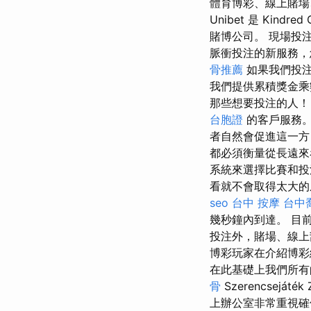
體育博彩、線上賭場、
Unibet 是 Kindr
賭博公司。 現場投注
脈衝投注的新服務
骨推薦
如果我們投注
我們提供累積獎金
那些想要投注的人！
台胞證
的客戶服務。
者自然會促進這一方
都必須衡量從長遠來
系統來選擇比賽和
看就不會取得太大
seo
台中 按摩
台中
幾秒鐘內到達。 目
投注外，賭場、線上
博彩玩家在介紹博
在此基礎上我們所有
骨
Szerencsejáték 
上辦公室非常重視