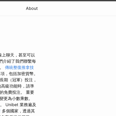
About
供線上聊天，甚至可以
們介紹了我們聯繫每
度。
傳統整復推拿技
選項，包括加密貨幣。
注重長期（冠軍）投注，
 的高級功能時，請準
元的免費投注。 重要
變更為小數乘數。
 Unibet 業務遍及
摩
多個國家，透過其