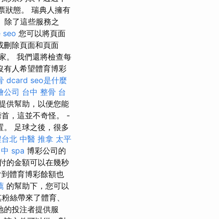
票狀態。 瑞典人擁有
 除了這些服務之
 seo
您可以將頁面
或刪除頁面和頁面
家。 我們還將檢查每
沒有人希望體育博彩
 dcard
seo是什麼
燴公司
台中 整骨
台
提供幫助，以便您能
首，這並不奇怪。 -
。 足球之後，很多
程台北
中醫 推拿
太平
中 spa
博彩公司的
付的金額可以在幾秒
付到體育博彩餘額也
薦
的幫助下，您可以
粉絲帶來了體育、
地的投注者提供服