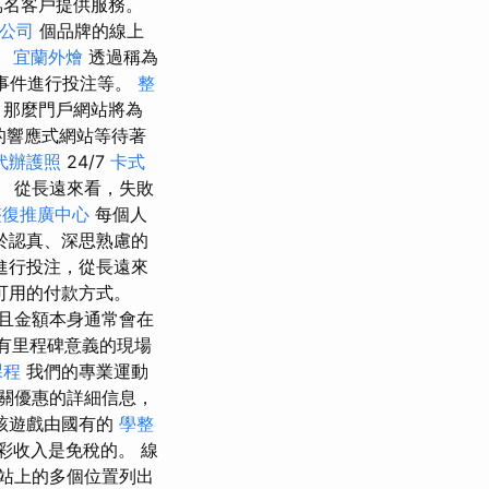
名客戶提供服務。
公司
個品牌的線上
。
宜蘭外燴
透過稱為
的事件進行投注等。
整
，那麼門戶網站將為
的響應式網站等待著
代辦護照
24/7
卡式
。 從長遠來看，失敗
整復推廣中心
每個人
於認真、深思熟慮的
進行投注，從長遠來
可用的付款方式。
且金額本身通常會在
有里程碑意義的現場
課程
我們的專業運動
關優惠的詳細信息，
該遊戲由國有的
學整
博彩收入是免稅的。 線
站上的多個位置列出