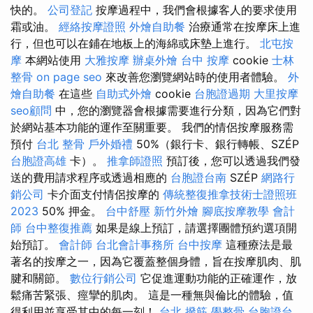
快的。
公司登記
按摩過程中，我們會根據客人的要求使用
霜或油。
經絡按摩證照
外燴自助餐
治療通常在按摩床上進
行，但也可以在鋪在地板上的海綿或床墊上進行。
北屯按
摩
本網站使用
大雅按摩
辦桌外燴
台中 按摩
cookie
士林
整骨
on page seo
來改善您瀏覽網站時的使用者體驗。
外
燴自助餐
在這些
自助式外燴
cookie
台胞證過期
大里按摩
seo顧問
中，您的瀏覽器會根據需要進行分類，因為它們對
於網站基本功能的運作至關重要。 我們的情侶按摩服務需
預付
台北 整骨
戶外婚禮
50%（銀行卡、銀行轉帳、SZÉP
台胞證高雄
卡）。
推拿師證照
預訂後，您可以透過我們發
送的費用請求程序或透過相應的
台胞證台南
SZÉP
網路行
銷公司
卡介面支付情侶按摩的
傳統整復推拿技術士證照班
2023
50% 押金。
台中舒壓
新竹外燴
腳底按摩教學
會計
師
台中整復推薦
如果是線上預訂，請選擇團體預約選項開
始預訂。
會計師
台北會計事務所
台中按摩
這種療法是最
著名的按摩之一，因為它覆蓋整個身體，旨在按摩肌肉、肌
腱和關節。
數位行銷公司
它促進運動功能的正確運作，放
鬆痛苦緊張、痙攣的肌肉。 這是一種無與倫比的體驗，值
得利用並享受其中的每一刻！
台北 撥筋
學整骨
台胞證台