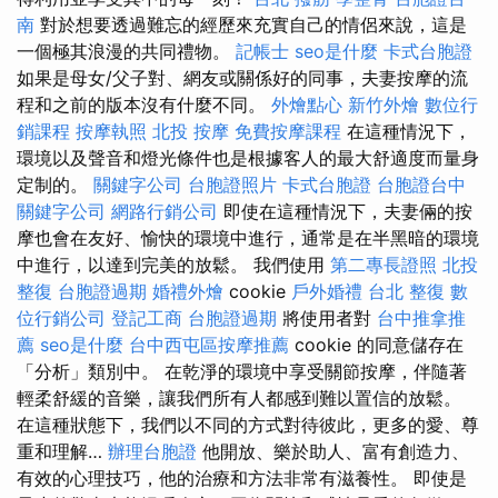
南
對於想要透過難忘的經歷來充實自己的情侶來說，這是
一個極其浪漫的共同禮物。
記帳士
seo是什麼
卡式台胞證
如果是母女/父子對、網友或關係好的同事，夫妻按摩的流
程和之前的版本沒有什麼不同。
外燴點心
新竹外燴
數位行
銷課程
按摩執照
北投 按摩
免費按摩課程
在這種情況下，
環境以及聲音和燈光條件也是根據客人的最大舒適度而量身
定制的。
關鍵字公司
台胞證照片
卡式台胞證
台胞證台中
關鍵字公司
網路行銷公司
即使在這種情況下，夫妻倆的按
摩也會在友好、愉快的環境中進行，通常是在半黑暗的環境
中進行，以達到完美的放鬆。 我們使用
第二專長證照
北投
整復
台胞證過期
婚禮外燴
cookie
戶外婚禮
台北 整復
數
位行銷公司
登記工商
台胞證過期
將使用者對
台中推拿推
薦
seo是什麼
台中西屯區按摩推薦
cookie 的同意儲存在
「分析」類別中。 在乾淨的環境中享受關節按摩，伴隨著
輕柔舒緩的音樂，讓我們所有人都感到難以置信的放鬆。
在這種狀態下，我們以不同的方式對待彼此，更多的愛、尊
重和理解…
辦理台胞證
他開放、樂於助人、富有創造力、
有效的心理技巧，他的治療和方法非常有滋養性。 即使是