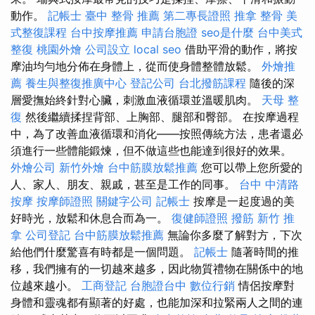
動作。
記帳士
臺中 整骨 推薦
第二專長證照
推拿 整骨
美
式整復課程
台中按摩推薦
申請台胞證
seo是什麼
台中美式
整復
桃園外燴
公司設立
local seo
借助平滑的動作，將按
摩油均勻地分佈在身體上，從而使身體整體放鬆。
外燴推
薦
養生與整復推廣中心
登記公司
台北撥筋課程
隨後的深
層愛撫始終針對心臟，刺激血液循環並溫暖肌肉。
天母 整
復
然後繼續揉捏背部、上胸部、腿部和臀部。 在按摩過程
中，為了改善血液循環和消化——按照傳統方法，患者還必
須進行一些體能鍛煉，但不做這些也能達到很好的效果。
外燴公司
新竹外燴
台中筋膜放鬆推薦
您可以帶上您所愛的
人、家人、朋友、親戚，甚至是工作的同事。
台中 中清路
按摩
按摩師證照
關鍵字公司
記帳士
按摩是一起度過的美
好時光，放鬆和休息合而為一。
復健師證照
撥筋
新竹 推
拿
公司登記
台中筋膜放鬆推薦
無論你多麼了解對方，下次
給他們什麼驚喜有時都是一個問題。
記帳士
隨著時間的推
移，我們擁有的一切越來越多，因此物質禮物在關係中的地
位越來越小。
工商登記
台胞證台中
數位行銷
情侶按摩對
身體和靈魂都有顯著的好處，也能加深和拉緊兩人之間的連