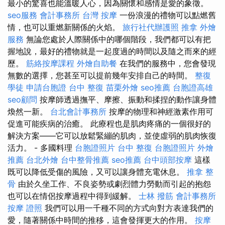
最小的驚喜也能溫暖人心，因為關懷和感情是愛的象徵。
seo服務
會計事務所
台灣 按摩
一份浪漫的禮物可以點燃舊
情，也可以重燃新關係的火焰。
旅行社代辦護照
推拿
外燴
服務
無論您處於人際關係中的哪個階段，我們都可以有把
握地說，最好的禮物就是一起度過的時間以及隨之而來的經
歷。
筋絡按摩課程
外燴自助餐
在我們的服務中，您會發現
無數的選擇，您甚至可以提前幾年安排自己的時間。
整復
學徒
申請台胞證
台中 整復
苗栗外燴
seo推薦
台胞證高雄
seo顧問
按摩師透過撫平、摩擦、振動和揉捏的動作讓身體
煥然一新。
台北會計事務所
按摩的物理和神經激素作用可
促進可能疾病的治癒。 此療程也是肌肉疼痛的一個很好的
解決方案——它可以放鬆緊繃的肌肉，並使虛弱的肌肉恢復
活力。 - 多國料理
台胞證照片
台中 整復
台胞證照片
外燴
推薦
台北外燴
台中整骨推薦
seo推薦
台中頭部按摩
這樣
既可以降低受傷的風險，又可以讓身體充電休息。
推拿 整
骨
由於久坐工作、不良姿勢或劇烈體力勞動而引起的抱怨
也可以在情侶按摩過程中得到緩解。
士林 撥筋
會計事務所
按摩 證照
我們可以用一千種不同的方式向對方表達我們的
愛，隨著關係中時間的推移，這會發揮更大的作用。
按摩