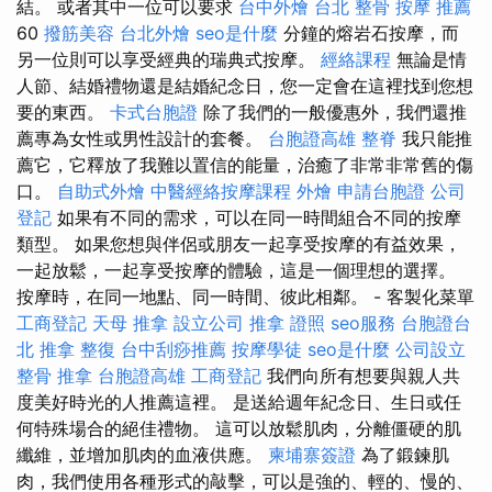
結。 或者其中一位可以要求
台中外燴
台北 整骨
按摩 推薦
60
撥筋美容
台北外燴
seo是什麼
分鐘的熔岩石按摩，而
另一位則可以享受經典的瑞典式按摩。
經絡課程
無論是情
人節、結婚禮物還是結婚紀念日，您一定會在這裡找到您想
要的東西。
卡式台胞證
除了我們的一般優惠外，我們還推
薦專為女性或男性設計的套餐。
台胞證高雄
整脊
我只能推
薦它，它釋放了我難以置信的能量，治癒了非常非常舊的傷
口。
自助式外燴
中醫經絡按摩課程
外燴
申請台胞證
公司
登記
如果有不同的需求，可以在同一時間組合不同的按摩
類型。 如果您想與伴侶或朋友一起享受按摩的有益效果，
一起放鬆，一起享受按摩的體驗，這是一個理想的選擇。
按摩時，在同一地點、同一時間、彼此相鄰。 - 客製化菜單
工商登記
天母 推拿
設立公司
推拿 證照
seo服務
台胞證台
北
推拿 整復
台中刮痧推薦
按摩學徒
seo是什麼
公司設立
整骨 推拿
台胞證高雄
工商登記
我們向所有想要與親人共
度美好時光的人推薦這裡。 是送給週年紀念日、生日或任
何特殊場合的絕佳禮物。 這可以放鬆肌肉，分離僵硬的肌
纖維，並增加肌肉的血液供應。
柬埔寨簽證
為了鍛鍊肌
肉，我們使用各種形式的敲擊，可以是強的、輕的、慢的、