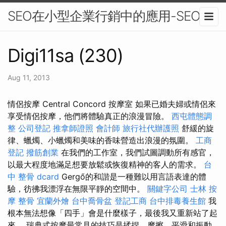
SEO在小型企業行銷中的應用-SEO
Digi11sa (230)
Aug 11, 2013
情侶按摩 Central Concord 按摩室 如果已婚夫婦或情侶來
享受情侶按摩，他們將體驗真正的浪漫冒險。
西屯體態調
整
公司登記
推拿師證照
會計師
旅行社代辦護照
舒緩的旋
律、蠟燭、小蠟燭和美味的香味營造出浪漫的氛圍。
工商
登記
撥筋創業
在我們的工作室，我們試圖調動所有感官，
以最大程度地滿足想要放鬆或恢復精神的客人的需求。
台
中 整骨 dcard
Gergő的和諧是一種難以用言語表達的體
驗，彷彿我漂浮在無限平靜的空間中。
關鍵字公司
士林 按
摩
整骨
宜蘭外燴
台中喬骨盆
登記工商
台中排毒養生館
我
根本無法想像「四手」會是什麼樣子，最後我又重新站了起
來。 瑞典式按摩最常見的技巧是揉捏、摩擦、平滑和振動