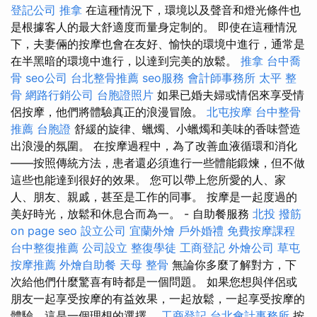
登記公司
推拿
在這種情況下，環境以及聲音和燈光條件也
是根據客人的最大舒適度而量身定制的。 即使在這種情況
下，夫妻倆的按摩也會在友好、愉快的環境中進行，通常是
在半黑暗的環境中進行，以達到完美的放鬆。
推拿
台中喬
骨
seo公司
台北整骨推薦
seo服務
會計師事務所
太平 整
骨
網路行銷公司
台胞證照片
如果已婚夫婦或情侶來享受情
侶按摩，他們將體驗真正的浪漫冒險。
北屯按摩
台中整骨
推薦
台胞證
舒緩的旋律、蠟燭、小蠟燭和美味的香味營造
出浪漫的氛圍。 在按摩過程中，為了改善血液循環和消化
——按照傳統方法，患者還必須進行一些體能鍛煉，但不做
這些也能達到很好的效果。 您可以帶上您所愛的人、家
人、朋友、親戚，甚至是工作的同事。 按摩是一起度過的
美好時光，放鬆和休息合而為一。 - 自助餐服務
北投 撥筋
on page seo
設立公司
宜蘭外燴
戶外婚禮
免費按摩課程
台中整復推薦
公司設立
整復學徒
工商登記
外燴公司
草屯
按摩推薦
外燴自助餐
天母 整骨
無論你多麼了解對方，下
次給他們什麼驚喜有時都是一個問題。 如果您想與伴侶或
朋友一起享受按摩的有益效果，一起放鬆，一起享受按摩的
體驗，這是一個理想的選擇。
工商登記
台北會計事務所
按