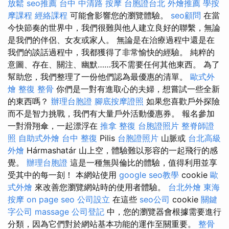
放鬆
seo推薦
台中 中清路 按摩
台胞證台北
外燴推薦
學按
摩課程
經絡課程
可能會影響您的瀏覽體驗。
seo顧問
在當
今快節奏的世界中，我們很難與他人建立良好的聯繫，無論
是我們的伴侶、女友或家人。 無論是在治療過程中還是在
我們的談話過程中，我都獲得了非常愉快的經驗。 純粹的
意圖、存在、關注、幽默……我不需要任何其他東西。 為了
幫助您，我們整理了一份他們認為最優惠的清單。
歐式外
燴
整復 整骨
你們是一對有進取心的夫婦，想嘗試一些全新
的東西嗎？
辦理台胞證
腳底按摩證照
如果您喜歡戶外探險
而不是智力挑戰，我們有大量戶外活動優惠券。 報名參加
一對滑翔傘，一起漂浮在
推拿 整復
台胞證照片
整脊師證
照
自助式外燴
台中 整復
Pilis
台胞證照片
山脈或
台北高級
外燴
Hármashatár 山上空，體驗難以形容的一起飛行的感
覺。
辦理台胞證
這是一種無與倫比的體驗，值得利用並享
受其中的每一刻！ 本網站使用
google seo教學
cookie
歐
式外燴
來改善您瀏覽網站時的使用者體驗。
台北外燴
東海
按摩
on page seo
公司設立
在這些
seo公司
cookie
關鍵
字公司
massage
公司登記
中，您的瀏覽器會根據需要進行
分類，因為它們對於網站基本功能的運作至關重要。
整骨