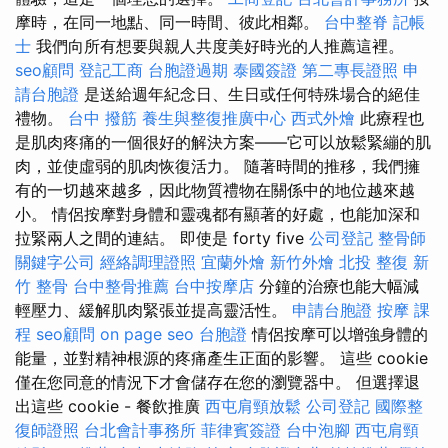
摩時，在同一地點、同一時間、彼此相鄰。
台中整脊
記帳
士
我們向所有想要與親人共度美好時光的人推薦這裡。
seo顧問
登記工商
台胞證過期
泰國簽證
第二專長證照
申
請台胞證
是送給週年紀念日、生日或任何特殊場合的絕佳
禮物。
台中 撥筋
養生與整復推廣中心
西式外燴
此療程也
是肌肉疼痛的一個很好的解決方案——它可以放鬆緊繃的肌
肉，並使虛弱的肌肉恢復活力。 隨著時間的推移，我們擁
有的一切越來越多，因此物質禮物在關係中的地位越來越
小。 情侶按摩對身體和靈魂都有顯著的好處，也能加深和
拉緊兩人之間的連結。 即使是 forty five
公司登記
整骨師
關鍵字公司
經絡調理證照
宜蘭外燴
新竹外燴
北投 整復
新
竹 整骨
台中整骨推薦
台中按摩店
分鐘的治療也能大幅減
輕壓力、緩解肌肉緊張並提高靈活性。
申請台胞證
按摩 課
程
seo顧問
on page seo
台胞證
情侶按摩可以增強身體的
能量，並對精神根源的疼痛產生正面的影響。 這些 cookie
僅在您同意的情況下才會儲存在您的瀏覽器中。 但選擇退
出這些 cookie - 餐飲推廣
西屯肩頸放鬆
公司登記
國際整
復師證照
台北會計事務所
菲律賓簽證
台中泡腳
西屯肩頸