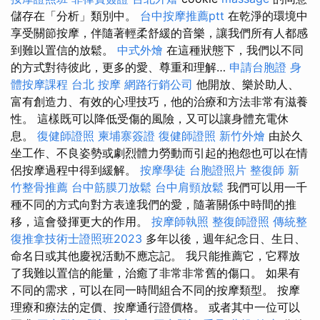
儲存在「分析」類別中。
台中按摩推薦ptt
在乾淨的環境中
享受關節按摩，伴隨著輕柔舒緩的音樂，讓我們所有人都感
到難以置信的放鬆。
中式外燴
在這種狀態下，我們以不同
的方式對待彼此，更多的愛、尊重和理解…
申請台胞證
身
體按摩課程
台北 按摩
網路行銷公司
他開放、樂於助人、
富有創造力、有效的心理技巧，他的治療和方法非常有滋養
性。 這樣既可以降低受傷的風險，又可以讓身體充電休
息。
復健師證照
柬埔寨簽證
復健師證照
新竹外燴
由於久
坐工作、不良姿勢或劇烈體力勞動而引起的抱怨也可以在情
侶按摩過程中得到緩解。
按摩學徒
台胞證照片
整復師
新
竹整骨推薦
台中筋膜刀放鬆
台中肩頸放鬆
我們可以用一千
種不同的方式向對方表達我們的愛，隨著關係中時間的推
移，這會發揮更大的作用。
按摩師執照
整復師證照
傳統整
復推拿技術士證照班2023
多年以後，週年紀念日、生日、
命名日或其他慶祝活動不應忘記。 我只能推薦它，它釋放
了我難以置信的能量，治癒了非常非常舊的傷口。 如果有
不同的需求，可以在同一時間組合不同的按摩類型。 按摩
理療和療法的定價、按摩通行證價格。 或者其中一位可以