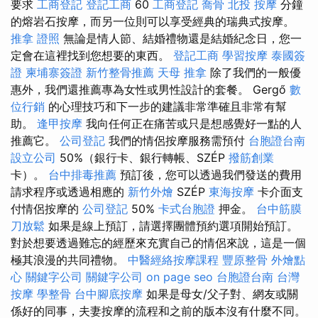
要求
工商登記
登記工商
60
工商登記
喬骨
北投 按摩
分鐘
的熔岩石按摩，而另一位則可以享受經典的瑞典式按摩。
推拿 證照
無論是情人節、結婚禮物還是結婚紀念日，您一
定會在這裡找到您想要的東西。
登記工商
學習按摩
泰國簽
證
柬埔寨簽證
新竹整骨推薦
天母 推拿
除了我們的一般優
惠外，我們還推薦專為女性或男性設計的套餐。 Gergő
數
位行銷
的心理技巧和下一步的建議非常準確且非常有幫
助。
逢甲按摩
我向任何正在痛苦或只是想感覺好一點的人
推薦它。
公司登記
我們的情侶按摩服務需預付
台胞證台南
設立公司
50%（銀行卡、銀行轉帳、SZÉP
撥筋創業
卡）。
台中排毒推薦
預訂後，您可以透過我們發送的費用
請求程序或透過相應的
新竹外燴
SZÉP
東海按摩
卡介面支
付情侶按摩的
公司登記
50%
卡式台胞證
押金。
台中筋膜
刀放鬆
如果是線上預訂，請選擇團體預約選項開始預訂。
對於想要透過難忘的經歷來充實自己的情侶來說，這是一個
極其浪漫的共同禮物。
中醫經絡按摩課程
豐原整骨
外燴點
心
關鍵字公司
關鍵字公司
on page seo
台胞證台南
台灣
按摩
學整骨
台中腳底按摩
如果是母女/父子對、網友或關
係好的同事，夫妻按摩的流程和之前的版本沒有什麼不同。