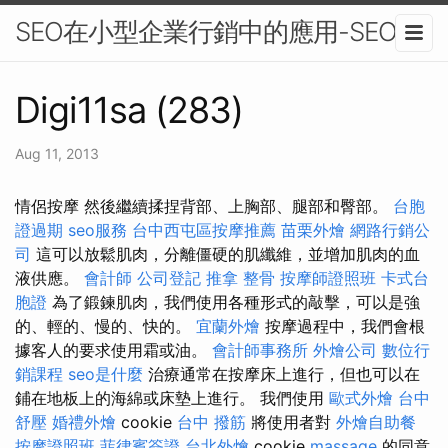
SEO在小型企業行銷中的應用-SEO
Digi11sa (283)
Aug 11, 2013
情侶按摩 然後繼續揉捏背部、上胸部、腿部和臀部。
台胞
證過期
seo服務
台中西屯區按摩推薦
苗栗外燴
網路行銷公
司
這可以放鬆肌肉，分離僵硬的肌纖維，並增加肌肉的血
液供應。
會計師
公司登記
推拿 整骨
按摩師證照班
卡式台
胞證
為了鍛鍊肌肉，我們使用各種形式的敲擊，可以是強
的、輕的、慢的、快的。
宜蘭外燴
按摩過程中，我們會根
據客人的要求使用霜或油。
會計師事務所
外燴公司
數位行
銷課程
seo是什麼
治療通常在按摩床上進行，但也可以在
鋪在地板上的海綿或床墊上進行。 我們使用
歐式外燴
台中
舒壓
婚禮外燴
cookie
台中 撥筋
將使用者對
外燴自助餐
按摩證照班
菲律賓簽證
台北外燴
cookie
massage
的同意