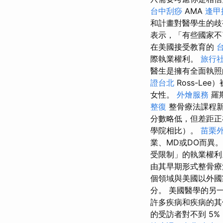
台中刮痧
AMA
逢甲
和計畫對醫學生的歧視
表示，「有些國家不
在美國接受教育的
際執業權利。
旅行
醫生是擁有全面執照
證台北
Ross-L
女性。
外燴服務
羅
整復
整骨療法課程
分數略低，但差距
學院相比）。
苗栗
業、MD或DO而異
受限制」的執業權利
由其早期形式整骨療法
個領域與美國以外國
分。 美國醫學的另
許多疾病和疾病的其
的受訪者對不到 5%