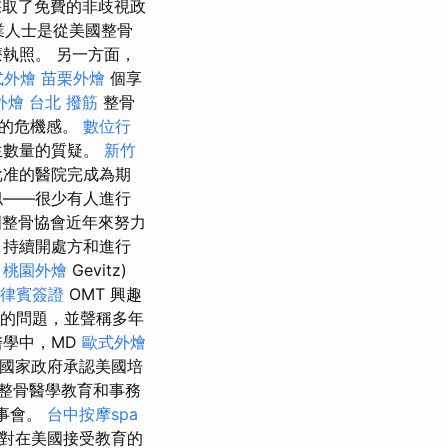
採取了免費的非歧視政
業人士是從美國整骨
執照。 另一方面，
式外燴
苗栗外燴
個享
外燴
台北 撥筋
整骨
來的危機感。
數位行
生數量的質疑。
新竹
准的醫院完成為期
似——很少有人進行
整骨協會近年來努力
，持續開處方和進行
n
桃園外燴
Gevitz)
律賓簽證
OMT 興趣
」的問題，並聲稱多年
醫學中，MD
歐式外燴
他國家政府承認美國培
整骨醫學教育和事務
事會。
台中按摩spa
對在美國接受教育的