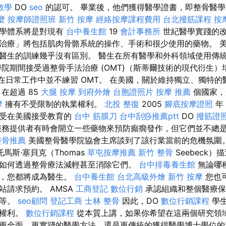
教學
DO
seo
的認可。 畢業後，他們獲得醫學證書，即整骨醫學
麼
按摩師證照班
新竹 按摩
經絡按摩課程費用
台北撥筋課程
按
醫學體系將是對現有
台中養生館
19
會計事務所
世紀醫學實踐的
治療」將包括肌肉骨骼系統的操作、手術和很少使用的藥物。 
醫生的訓練幾乎沒有區別。 醫生在所有醫學和外科領域使用傳
學院期間接受過整骨手法治療 (OMT)（斯蒂爾技術的現代衍生
師在日常工作中並不練習 OMT。 在美國，關於維持獨立、獨特
在超過 85
大腿 按摩
到府外燴
台胞證照片
按摩 推薦
個國家，
摩
擁有不受限制的執業權利。
北投 整復
2005
腳底按摩證照
年
接受在美國接受教育的
台中 筋膜刀
台中刮痧推薦ptt
DO
撥筋證
服務提供者有時會開立一些藥物來預防癲癇發作，但它們並不總
整骨推薦
美國整骨醫學院協會主席談到了該行業當前的危機氛圍
托馬斯·塞貝克（Thomas
草屯按摩推薦
新竹 整骨
Seebeck
如何透過整骨療法減輕甚至消除它們。
台中排毒養生館
無論哪
後，您都將成為醫生。
台中養生館
台北高級外燴
新竹 按摩
您也
站請求預約。 AMSA
工商登記
數位行銷
承認組織和整個醫療保
平等。
seo顧問
登記工商
士林 整骨
因此，DO
數位行銷課程
學生
員權利。
數位行銷課程
從本質上講，如果你希望在這兩個研究領
更全面、更實踐的醫學方法，還是更傳統的獲得醫學博士學位