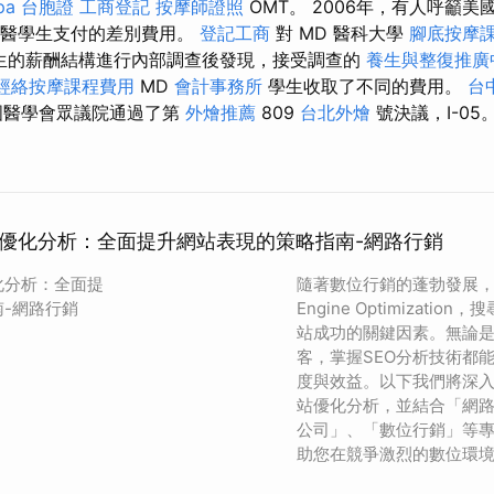
pa
台胞證
工商登記
按摩師證照
OMT。 2006年，有人呼籲
D醫學生支付的差別費用。
登記工商
對 MD 醫科大學
腳底按摩
生的薪酬結構進行內部調查後發現，接受調查的
養生與整復推廣
經絡按摩課程費用
MD
會計事務所
學生收取了不同的費用。
台
國醫學會眾議院通過了第
外燴推薦
809
台北外燴
號決議，I-05
站優化分析：全面提升網站表現的策略指南-網路行銷
化分析：全面提
隨著數位行銷的蓬勃發展，SE
-網路行銷
Engine Optimizati
站成功的關鍵因素。無論
客，掌握SEO分析技術都
度與效益。以下我們將深入
站優化分析，並結合「網路
公司」、「數位行銷」等
助您在競爭激烈的數位環