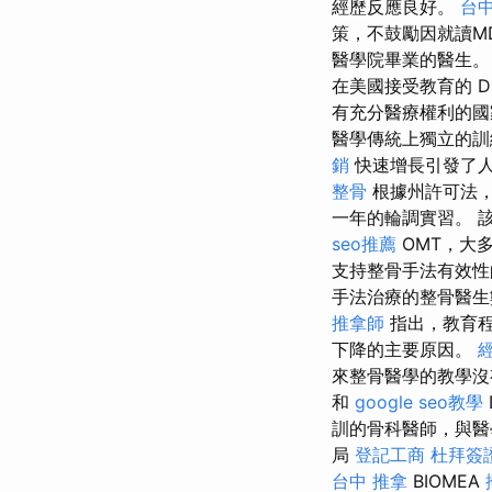
經歷反應良好。
台
策，不鼓勵因就讀M
醫學院畢業的醫生。
在美國接受教育的 DO 
有充分醫療權利的國
醫學傳統上獨立的訓
銷
快速增長引發了人
整骨
根據州許可法
一年的輪調實習。 
seo推薦
OMT，大
支持整骨手法有效性
手法治療的整骨醫生數
推拿師
指出，教育
下降的主要原因。
來整骨醫學的教學沒
和
google seo教學
訓的骨科醫師，與醫
局
登記工商
杜拜簽
台中 推拿
BIOMEA