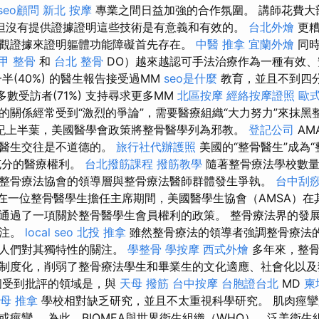
seo顧問
新北 按摩
專業之間日益加強的合作氛圍。 講師花費大
但沒有提供證據證明這些技術是有意義和有效的。
台北外燴
更糟
觀證據來證明軀體功能障礙首先存在。
中醫 推拿
宜蘭外燴
同時
甲 整骨
和
台北 整骨
DO）越來越認可手法治療作為一種有效、
半(40%) 的醫生報告接受過MM
seo是什麼
教育，並且不到四分之
數受訪者(71%) 支持尋求更多MM
北區按摩
經絡按摩證照
歐
的關係經常受到“激烈的爭論”，需要醫療組織“大力努力”來抹黑
紀上半葉，美國醫學會政策將整骨醫學列為邪教。
登記公司
AM
骨醫生交往是不道德的。
旅行社代辦護照
美國的“整骨醫生”成為“
充分的醫療權利。
台北撥筋課程
撥筋教學
隨著整骨療法學校數量
整骨療法協會的領導層與整骨療法醫師群體發生爭執。
台中刮
，在一位整骨醫學生擔任主席期間，美國醫學生協會（AMSA）
通過了一項關於整骨醫學生會員權利的政策。 整骨療法界的發
關注。
local seo
北投 推拿
雖然整骨療法的領導者強調整骨療法
起人們對其獨特性的關注。
學整骨
學按摩
西式外燴
多年來，整骨
制度化，削弱了整骨療法學生和畢業生的文化適應、社會化以及
個受到批評的領域是，與
天母 撥筋
台中按摩
台胞證台北
MD
柬
母 推拿
學校相對缺乏研究，並且不太重視科學研究。 肌肉痙
痙攣。 為此，BIOMEA與世界衛生組織（WHO）、泛美衛生