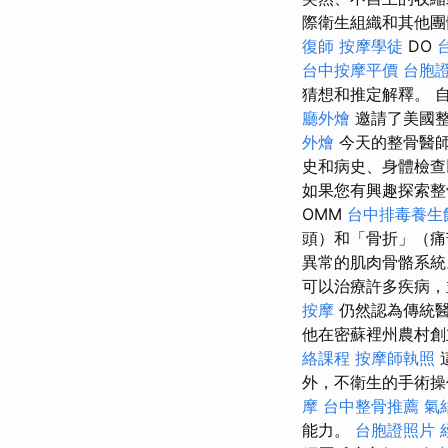
際衛生組織和其他
復師
按摩學徒
DO
台中按摩平價
台胞
猜想和推定解釋。 自 
廳外燴
邀請了美國
外燴
今天的整骨醫
史和病史、身體檢
如果您有興趣探索整
OMM
台中排毒養生
頭）和「骨折」（痛
異常的肌肉骨骼系
可以治療許多疾病
按摩
仍然認為傳統醫
他在密蘇裡州農村創
絡課程
按摩師執照
外，不衛生的手術操
摩
台中整骨推薦
氣
能力。
台胞證照片