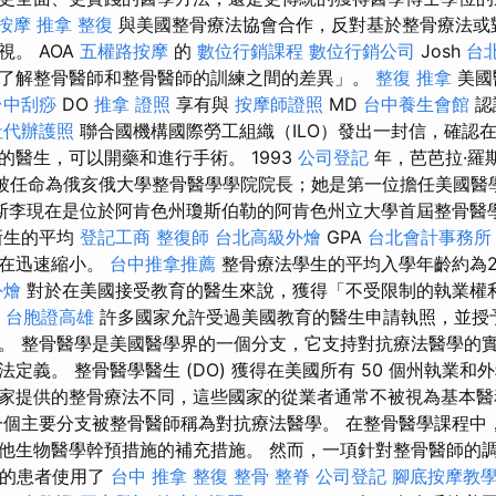
按摩
推拿 整復
與美國整骨療法協會合作，反對基於整骨療法或
。 AOA
五權路按摩
的
數位行銷課程
數位行銷公司
Josh
台
了解整骨醫師和整骨醫師的訓練之間的差異」。
整復 推拿
美國
台中刮痧
DO
推拿 證照
享有與
按摩師證照
MD
台中養生會館
認
社代辦護照
聯合國機構國際勞工組織（ILO）發出一封信，確認
的醫生，可以開藥和進行手術。 1993
公司登記
年，芭芭拉·羅斯·
ee）被任命為俄亥俄大學整骨醫學學院院長；她是第一位擔任美國
斯李現在是位於阿肯色州瓊斯伯勒的阿肯色州立大學首屆整骨醫
新生的平均
登記工商
整復師
台北高級外燴
GPA
台北會計事務所
正在迅速縮小。
台中推拿推薦
整骨療法學生的平均入學年齡約為2
外燴
對於在美國接受教育的醫生來說，獲得「不受限制的執業權
。
台胞證高雄
許多國家允許受過美國教育的醫生申請執照，並授
。 整骨醫學是美國醫學界的一個分支，它支持對抗療法醫學的
定義。 整骨醫學醫生 (DO) 獲得在美國所有 50 個州執業和
家提供的整骨療法不同，這些國家的從業者通常不被視為基本醫
一個主要分支被整骨醫師稱為對抗療法醫學。 在整骨醫學課程中
他生物醫學幹預措施的補充措施。 然而，一項針對整骨醫師的調查
 的患者使用了
台中 推拿
整復 整骨
整脊
公司登記
腳底按摩教