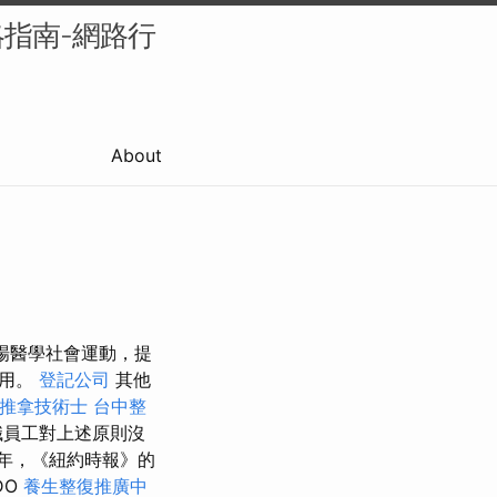
指南-網路行
About
一場醫學社會運動，提
作用。
登記公司
其他
推拿技術士
台中整
職員工對上述原則沒
年，《紐約時報》的
DO
養生整復推廣中