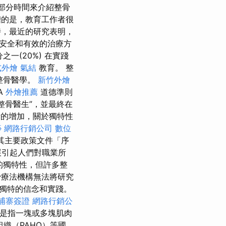
部分時間來介紹整骨
的是，教育工作者很
，最近的研究表明，
安全和有效的治療方
一(20%) 在實踐
式外燴
氣結
教育。 整
整骨醫學。
新竹外燴
A
外燴推薦
道德準則
整骨醫生”，並最終在
的增加，關於獨特性
痧
網路行銷公司
數位
在其主要政策文件「序
展引起人們對職業所
的獨特性，但許多整
療法機構無法將研究
獨特的信念和實踐。
埔寨簽證
網路行銷公
攣是指一塊或多塊肌肉
組織（PAHO）等國