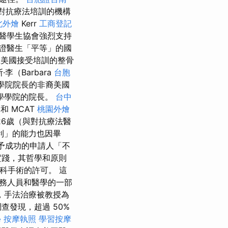
對抗療法培訓的機構
北外燴
Kerr
工商登記
醫學生協會強烈支持
證醫生「平等」的國
在美國接受培訓的整骨
李（Barbara
台胞
醫學院院長的非裔美國
學學院的院長。
台中
和 MCAT
桃園外燴
6歲（與對抗療法醫
利」的能力也因畢
予成功的申請人「不
實踐，其哲學和原則
外科手術的許可。 這
務人員和醫學的一部
，手法治療被教授為
發現，超過 50%
學
按摩執照
學習按摩