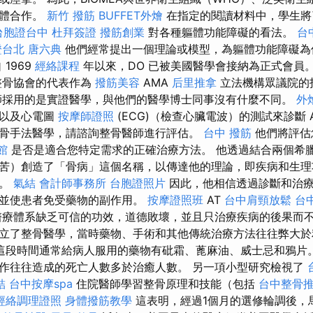
團體合作。
新竹 撥筋
BUFFET外燴
在指定的閱讀材料中，學生將
台胞證台中
杜拜簽證
撥筋創業
對各種軀體功能障礙的看法。
台
證台北
唐六典
他們經常提出一個理論或模型，為軀體功能障礙為
1969
經絡課程
年以來，DO 已被美國醫學會接納為正式會員
整骨協會的代表作為
撥筋美容
AMA
后里推拿
立法機構眾議院的
師採用的是實證醫學，與他們的醫學博士同事沒有什麼不同。
外
查以及心電圖
按摩師證照
(ECG)（檢查心臟電波）的測試來診斷 
骨手法醫學，請諮詢整骨醫師進行評估。
台中 撥筋
他們將評估
館
是否是適合您特定需求的正確治療方法。 他透過結合兩個希臘字
苦）創造了「骨病」這個名稱，以傳達他的理論，即疾病和生理
統。
氣結
會計師事務所
台胞證照片
因此，他相信透過診斷和治療
，並使患者免受藥物的副作用。
按摩證照班
AT
台中肩頸放鬆
台
療體系缺乏可信的功效，道德敗壞，並且只治療疾病的後果而
立了整骨醫學，當時藥物、手術和其他傳統治療方法往往弊大
這段時間通常給病人服用的藥物有砒霜、蓖麻油、威士忌和鴉片
作往往造成的死亡人數多於治癒人數。 另一項小型研究檢視了
結
台中按摩spa
住院醫師學習整骨原理和技能（包括
台中整骨
經絡調理證照
身體撥筋教學
這表明，經過1個月的選修輪調後，