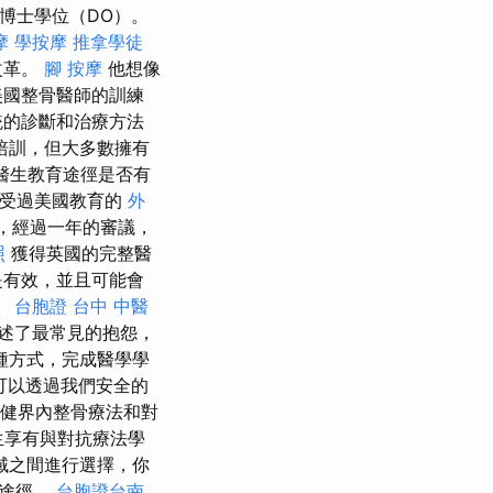
博士學位（DO）。
摩
學按摩
推拿學徒
改革。
腳 按摩
他想像
美國整骨醫師的訓練
統的診斷和治療方法
）培訓，但大多數擁有
的醫生教育途徑是否有
受過美國教育的
外
，經過一年的審議，
照
獲得英國的完整醫
是有效，並且可能會
。
台胞證
台中 中醫
）描述了最常見的抱怨，
種方式，完成醫學學
可以透過我們安全的
健界內整骨療法和對
享有與對抗療法學
域之間進行選擇，你
的途徑。
台胞證台南