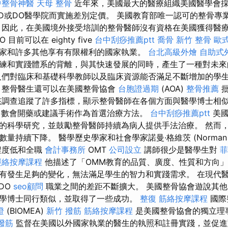
中整骨神醫
天母 整骨
近年來，美國最大的醫療組織美國醫學會
D或DO醫學院而實施差別定價。 美國教育部唯一認可的整骨專
 因此，在美國境外接受培訓的整骨醫師沒有資格在美國獲得醫療
目前可以在 eighty five
台中刮痧推薦ptt
喬骨
新竹 整骨
歐
家和許多其他享有有限權利的國家執業。
台北高級外燴
自助式
練和實踐體系的背離，與其快​​速發展的同時，產生了一種對未
們對臨床和基礎科學教師以及臨床資源能否滿足不斷增加的學
，整骨醫生還可以在美國整骨協會
台胞證過期
(AOA)
整骨推薦
批
該調查追蹤了許多指標，顯示整骨醫師在各個方面與醫學博士相
多數會開藥或建議手術作為首選治療方法。
台中刮痧推薦ptt
美國
的科學研究，並鼓勵整骨醫師持續為病人提供手法治療。 然而
量持續下降。 醫學歷史學家和社會學家諾曼·格維茨 (Norma
程度低和全職
會計事務所
OMT
公司設立
講師很少是醫學生對
菲
經絡按摩課程
他描述了「OMM教育的品質、廣度、性質和方向
有發生足夠的變化，無法滿足學生的智力和實踐需求。 在現代
DO
seo顧問
職業之間的差距不斷擴大。 美國整骨協會遊說其
學博士同行類似，並取得了一些成功。
整復
筋絡按摩課程
國際
證
(BIOMEA)
新竹 撥筋
筋絡按摩課程
是美國整骨協會的獨立理
撥筋
監督在美國以外國家執業的醫生的執照和註冊實踐，並促進