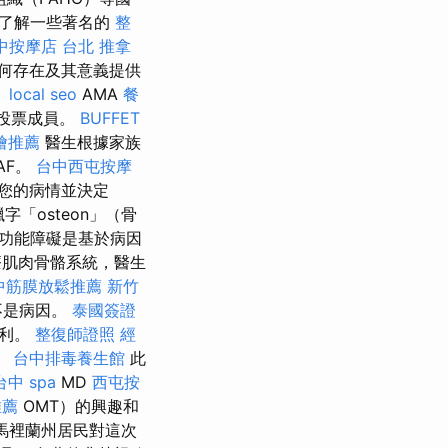
了解一些著名的
整
中按摩店
台北 推拿
何存在及其意義提供
。
local seo
AMA
餐
投票成員。
BUFFET
燴推薦
醫生根據家族
AF。
台中西屯按摩
您的病情並決定
「osteon」（骨
功能障礙是基於病因
肌肉骨骼系統，醫生
中筋膜放鬆推薦
新竹
不是病因。
泰國簽證
於利。
整復師證照
經
。
台中排毒養生館
此
台中 spa
MD
西屯按
推薦
OMT）的興趣和
馬裡蘭州居民對這次