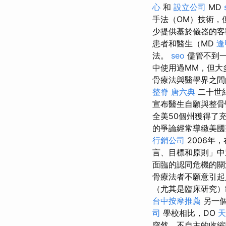
心
和
設立公司
MD
手法（OM）技術，
少提供基於儀器的客
患者和醫生（MD
逢
法。
seo
儘管不到一
中使用過MM，但大多
骨療法與醫學界之間
整脊
唐六典
二十世
宣布醫生自願與整
全美50個州獲得了
的爭論經常導緻美國
行銷公司
2006年
言、目標和原則」中
面臨的認同危機的
骨療法者不願意引
（尤其是臨床研究）
台中按摩推薦
另一
司
學校相比，DO
天
突然、不自主的收縮或