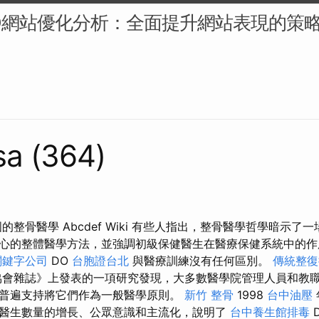
O網站優化分析：全面提升網站表現的策略
sa (364)
的整骨醫學 Abcdef Wiki 有些人指出，整骨醫學哲學暗示了
心的整體醫學方法，並強調初級保健醫生在醫療保健系統中的
關鍵字公司
DO
台胞證台北
與醫療訓練沒有任何區別。
傳統整復
會雜誌》上發表的一項研究發現，大多數醫學院管理人員和教
普遍支持將它們作為一般醫學原則。
新竹 整骨
1998
台中油壓
醫生數量的增長、公眾意識和主流化，說明了
台中養生館排毒