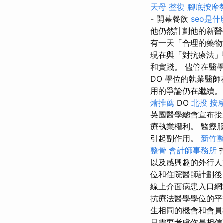
天母 整復
腳底按摩
- 開幕餐飲
seo是什
他仍然計劃他的新
有一天「合理的藥物
現在與「對抗療法」
和實踐。 儘管在醫
DO 學位的執業醫
用的爭論仍在繼續。 
燴推薦
DO
北投 按
英國醫學總會宣布
療執業權利。 醫療
引起副作用。
新竹
整骨
會計師事務所
以及感興趣的外行人
位和住院醫師計劃
線上介面病患入口網
抗療法醫學學位的
生相同的機會和會
只需要考慮你是相信