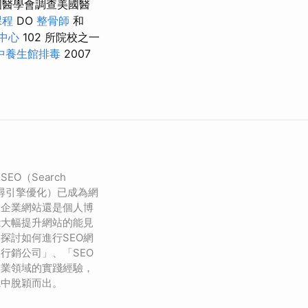
美國醫學會調查美國醫
課程
DO
整骨師
和
中心
102 所院校之一
中養生館排毒
2007
。
O（Search
on，搜尋引擎優化）已成為網
是企業網站還是個人博
能大幅提升網站的能見
探討如何進行SEO網
行銷公司」、「SEO
專業領域的實踐經驗，
境中脫穎而出。