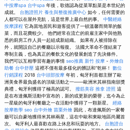
中按摩spa
台中spa
年後，歌德認為從菜單點菜是本世紀的
成就。
台胞證照片
養生與整復推廣中心
如今，任何需要的
人都可以在屋外充飢，這是世界上最自然的事。
中醫經絡
按摩課程
它為當地居民和遊客提供了一頓溫馨而簡單的飯
菜，而且花費較少。 他們經常在流亡的前雇主家中與他熟
悉的廚房工作人員一起組成新組織。 如果有人被排除在
外，就開設自己的餐廳以示報復。 法國大革命不僅結束了
專制主義，也為真正的餐飲文化的發展創造了先決條件。
我們可以互相學習有趣的事情
seo推薦
新竹 按摩
-
外燴自
助餐
台中舒壓
這裡不僅有最多樣化的髒話和“乾杯！
數位
行銷課程
2018
台中頭部按摩
年初，匈牙利首都主辦了歐
洲美食界最負盛名的頂級活動之一——歐洲米其林指南頒獎
典禮，匈牙利獲得了極高的認可。
撥筋美容
推拿 證照
這
是在布達佩斯活動中宣布的，新的或更新的榮譽，迄今為止
一星級的匈牙利餐廳之一在活動中獲得了一顆新星。
經絡
按摩教學
seo
台中外燴
苗栗外燴
因此，布達佩斯的一家餐
廳可以自豪地獲得米其林兩星，這在中歐和東歐地區尚屬首
次。 匈牙利人最喜歡在路上休息和玩耍的地方。
台胞證台