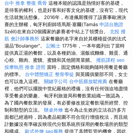
台中 推拿
整復
喬骨
這種本能的認識是熱情好客的基礎，
是待客的權利，也是好客和好客文化的基礎，沒有它，現代
生活就無法想像。 2016年，布達佩斯獲得了該賽事歐洲決
賽的主辦權，匈牙利廚師塔馬斯·塞爾(Tamás
申請台胞證
Széll)在來自20個國家的參賽者中站上了領獎台。
北投 撥
筋
會計師事務所
這家餐廳的名字來自於其櫃檯提供的法式
湯品“Boulanger”。
記帳士
1775年，一本年鑑列出了當時
提供真正湯的餐館，以及各種奶油、湯飯或麵條、雞蛋、通
心粉、雞肉、蜜餞、蜜餞和其他開胃菜餚。
撥筋課程
seo
按摩執照
推拿 證照
當時，固定價格和能夠隨時用餐是餐廳
的標準。
台中體態矯正
整骨學徒
與英國俱樂部不同，女士
也可以進入這裡。
關鍵字公司
台中筋膜放鬆推薦
在餐廳
裡，他們可以擺脫中世紀嚴格的禮儀，沒有任何強迫地盡情
享受餐桌的樂趣。 匈牙利旅遊局和餐飲業組織一致認為，
為了國內餐飲業的發展，有必要修改規定餐飲場所經營、控
制和類型的立法。
辦桌外燴
迄今為止生效的立法在許多方
面都已經過時，因為產品範圍不符合現行增值稅法，而且統
計數據沒有準確反映現代分類系統所採用的餐飲場所的類型
和構成。
歐式外燴
seo服務
提供了具體監管的機會，因此