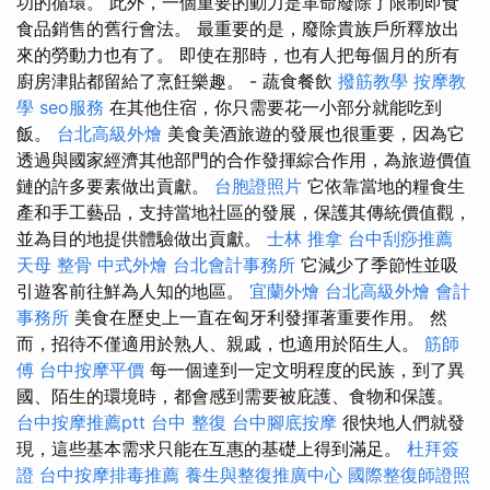
功的循環。 此外，一個重要的動力是革命廢除了限制即食
食品銷售的舊行會法。 最重要的是，廢除貴族戶所釋放出
來的勞動力也有了。 即使在那時，也有人把每個月的所有
廚房津貼都留給了烹飪樂趣。 - 蔬食餐飲
撥筋教學
按摩教
學
seo服務
在其他住宿，你只需要花一小部分就能吃到
飯。
台北高級外燴
美食美酒旅遊的發展也很重要，因為它
透過與國家經濟其他部門的合作發揮綜合作用，為旅遊價值
鏈的許多要素做出貢獻。
台胞證照片
它依靠當地的糧食生
產和手工藝品，支持當地社區的發展，保護其傳統價值觀，
並為目的地提供體驗做出貢獻。
士林 推拿
台中刮痧推薦
天母 整骨
中式外燴
台北會計事務所
它減少了季節性並吸
引遊客前往鮮為人知的地區。
宜蘭外燴
台北高級外燴
會計
事務所
美食在歷史上一直在匈牙利發揮著重要作用。 然
而，招待不僅適用於熟人、親戚，也適用於陌生人。
筋師
傅
台中按摩平價
每一個達到一定文明程度的民族，到了異
國、陌生的環境時，都會感到需要被庇護、食物和保護。
台中按摩推薦ptt
台中 整復
台中腳底按摩
很快地人們就發
現，這些基本需求只能在互惠的基礎上得到滿足。
杜拜簽
證
台中按摩排毒推薦
養生與整復推廣中心
國際整復師證照