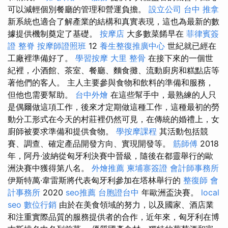
可以減輕個別餐廳的管理和營運負擔。
設立公司
台中 推拿
新系統也適合了解產業的結構和真實表現，這也為最新的數
據提供機制奠定了基礎。
按摩店
大多數菜餚早在
菲律賓簽
證
整脊
按摩師證照班
12
養生整復推廣中心
世紀就已經在
工廠裡準備好了。
學習按摩
大里 整骨
在接下來的一個世
紀裡，小酒館、茶室、餐廳、麵食攤、流動廚房和糕點店等
著他們的客人。 主人主要參與食物和飲料的準備和服務，
但他也需要幫助。
台中外燴
在這些幫手中，最熟練的人只
是偶爾做這項工作，後來才定期做這種工作，這種最初的勞
動分工形式在今天的村莊裡仍然可見，在傳統的婚禮上，女
廚師被要求準備和提供食物。
學按摩課程
其活動包括競
賽、調查、確定產品開發方向、實現開發等。
筋師傅
2018
年，阿丹·波納從匈牙利決賽中晉級，隨後在都靈舉行的歐
洲決賽中獲得第八名。
外燴推薦
柬埔寨簽證
會計師事務所
伊斯特萬·韋雷斯將代表匈牙利參加在塔林舉行的
整復師
會
計事務所
2020
seo推薦
台胞證台中
年歐洲盃決賽。
local
seo
數位行銷
由於在美食領域的努力，以及國家、酒店業
和注重實際品質的服務提供者的合作，近年來，匈牙利在博