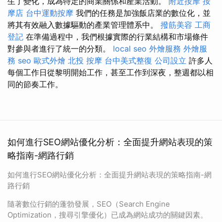
生了變化，成為特定的商業關係和產業活動。
附近按摩
按
摩店
台中運動按摩
我們的任務是加強飯店業的數位化，並
將其有效融入數據驅動的產業管理體系中。
撥筋美容
工商
登記
在準備過程中，我們根據實際的行業結構和市場條件
對參與者進行了統一的分類。
local seo
外燴服務
外燴服
務
seo
歐式外燴
北投 按摩
台中美式整復
公司設立
許多人
每個工作日從黎明開始工作，甚至工作到深夜，整週都以相
同的節奏工作。
如何進行SEO網站優化分析：全面提升網站表現的策
略指南-網路行銷
如何進行SEO網站優化分析：全面提升網站表現的策略指南-網
路行銷
隨著數位行銷的蓬勃發展，SEO（Search Engine
Optimization，搜尋引擎優化）已成為網站成功的關鍵因素。