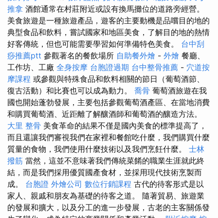
推拿
酒館通常在村莊附近或設有換馬攤位的道路旁經營。
美食旅遊是一種旅遊產品，遊客的主要動機是品嚐目的地的
典型食品和飲料，嘗試國家和地區美食，了解目的地的熱情
好客傳統，但也可能需要學習如何準備特色美食。
台中刮
痧推薦ptt
參觀著名的餐飲場所
自助餐外燴
-
外燴
餐廳、
工作坊、工廠
全身按摩
台胞證過期
台中整骨推薦
-
穴道按
摩課程
或參觀與特殊食品和飲料相關的節日（葡萄酒節、
復古活動）和比賽也可以成為動力。
喬骨
葡萄酒旅遊在我
國也開始蓬勃發展，主要包括參觀葡萄酒產區、在當地消費
和購買葡萄酒、近距離了解釀酒師和葡萄酒的釀造方法。
大里 整骨
美食革命的結果不僅是國內美食的標準提高了，
而且還讓我們審視我們在家裡和餐館吃什麼，我們購買什麼
質量的食物，我們使用什麼技術以及我們烹飪什麼。
士林
撥筋
當然，這並不意味著我們傳統菜餚的職業生涯就此終
結，而是我們採用優質國產食材，並採用現代技術烹製而
成。
台胞證
外燴公司
數位行銷課程
古代的待客形式是以
家人、親戚和朋友為基礎的待客之道。 隨著貿易、旅遊業
的發展和擴大，以及分工的進一步發展，古老的主客關係發