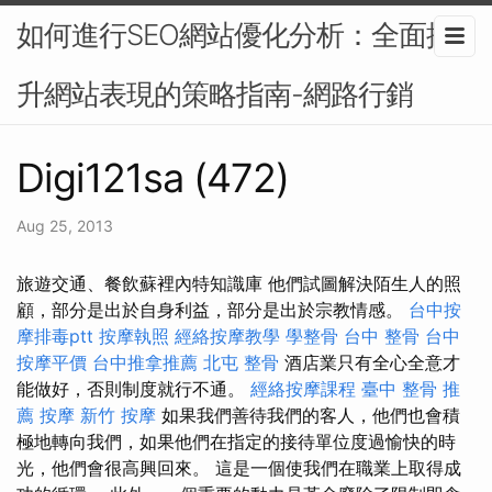
如何進行SEO網站優化分析：全面提
升網站表現的策略指南-網路行銷
Digi121sa (472)
Aug 25, 2013
旅遊交通、餐飲蘇裡內特知識庫 他們試圖解決陌生人的照
顧，部分是出於自身利益，部分是出於宗教情感。
台中按
摩排毒ptt
按摩執照
經絡按摩教學
學整骨
台中 整骨
台中
按摩平價
台中推拿推薦
北屯 整骨
酒店業只有全心全意才
能做好，否則制度就行不通。
經絡按摩課程
臺中 整骨 推
薦
按摩
新竹 按摩
如果我們善待我們的客人，他們也會積
極地轉向我們，如果他們在指定的接待單位度過愉快的時
光，他們會很高興回來。 這是一個使我們在職業上取得成