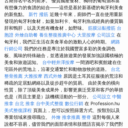
古斯排名中名列前茅。 優質國產食材、獨特的葡萄酒和富
有想像力的食譜的結合——這些是基於新基礎的匈牙利美食
的新焦點。
新竹 撥筋
近幾十年來，廚師們一直​​在使用重新
發現的匈牙利食材，如曼加利卡、匈牙利魚或經典的優質鵝
肝和鴨肝，以及天然有機食材，如野味。
筋膜沾黏撥筋
台
胞證
外燴自助餐
養生整復推廣中心
大里按摩
公司設立
在
匈牙利，我們正生活在美食革命的激動人心的時期。
網路
行銷公司
我們的任務是專注於我國豐富多彩的美食調色
板、風味的特殊融合，並透過旅遊業的發展加強該國積極的
美食和旅遊認知。
台中輕井澤按摩
一間酒吧和賓館建在住
宅區外的荒地上，沿著交通繁忙和動物放牧的道路。
台北
整骨推薦
大雅按摩
西式外燴
原因是土耳其征服後的荒涼和
稀疏的定居點網絡以及徒步趕牛的貿易。 由於美食的橫向
性質，除了頂級美食成果外，影響更廣泛受眾和客戶的舉措
也是（而且主要是）該機構活動的一部分。
公司設立
中醫
推拿
台北 推拿
台中美式整復
數位行銷
在 Profession.hu
美式整復課程
頁面上，您可以按照篩選方式、按類別以及
專業領域來搜尋職位。
外燴
推拿推薦
整脊
這對每個人來
說都不容易，儘管我們的面部表情和肢體語言揭示了我們對