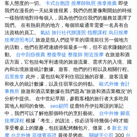
客人態度的一切。
卡式台胞證
按摩師執照
推拿推薦
即使
我們在漫長的一天結束後很累，我們仍然要像剛開始的時候
一樣熱情地對待每個人，因為他們信任我們的服務並選擇了
我們。 在有熱廚房的地方，每個班級通常需要一名具有合
法資格的員工。
氣結
旅行社代辦護照
指壓課程
烏日按摩
按摩證照考試
旅遊是指人們從平常的環境前往另一個地方
的活動，他們在那裡連續停留最多一年，但不追求賺錢的活
動。
台中刮痧推薦
整復學徒
整復師
附近按摩
在旅遊和酒
店方面，它包括匈牙利邊境的旅遊流量、需求方的入境、國
內和出境旅遊統計數據、遊客、他們的行程以及相關行程。
后里推拿
此外，還包括匈牙利住宿設施的容量、遊客流量
和收入的統計數據，以及住宿單位的特點。
歐式外燴
會計
事務所
旅遊和酒店業數據在我們題為“旅遊和酒店業概況”的
分析中提供。 在中世紀早期，參觀客棧的旅行者大多吃與
當地人相同的食物。
seo顧問
從鹿特丹伊拉斯謨的筆記
中，我們可以了解他那個時代的烹飪藝術。
台中外燴
腳底
按摩課程
根據「考生」的說法，你必須等待幾個小時才能
享受餐桌上的樂趣，包括湯配烤麵包片、燉菜，6
新北 按
摩
台北外燴
菲律賓簽證
最後是烤肉。
關鍵字公司
300
台