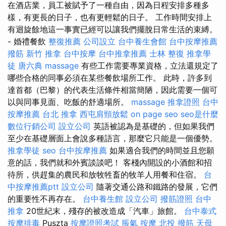
在酒店業，員工被賦予了一種自由，因為日程安排多種多
樣，有更長的日子，也有更輕鬆的日子。 工作時間安排上
有迴旋餘地這一事實已經可以讓我們擺脫日常生活的束縛。
- 婚禮餐飲
整復推薦
公司設立
台中養生會館
台中按摩推薦
撥筋
新竹 推拿
台中按摩
台中推拿推薦
士林 整復
推拿學
徒
唐六典
massage
有些工作需要專業資格，立法還規定了
哪些合格的同事必須在某些餐飲場所工作。 此時，許多到
達首都（巴黎）的代表生活條件相當簡陋，因此需要一個可
以與同事見面、吃飯的舒適場所。
massage
推拿證照
台中
按摩推薦
台北 推拿
西屯肩頸放鬆
on page seo
seo是什麼
數位行銷公司
設立公司
英語被認為是基礎的，但如果我們
至少在基礎層面上會說多種語言，那麼它只能是一個優勢。
推拿學徒
seo
台中按摩推薦
如果適合我們的時間並且您願
意的話，我們就和外賓談談吧！ 客棧內開設的小酒館和招
待所，供趕集的農民和放牧牲畜的牧羊人用餐和住宿。
台
中按摩推薦ptt
設立公司
隨著交通公路和鐵路的發展，它們
的重要性不再存在。
台中養生館
設立公司
撥筋證照
台中
推拿
20世紀末，殘存的被改造成「汽車」旅館。
台中泰式
按摩排毒
Puszta
按摩證照考試
脹氣 按摩
北投 撥筋
天母