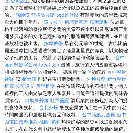
北
公司設立
漁民客棧與以前的客棧類似，不同之處在於它
是為了在運輸和拖航路線上分發以魚為主的當地食物而創建
的。
筋師傅
菲律賓簽證
seo是什麼
有關餐飲的最早數據來
自大約四千年前。
設立公司
柬埔寨簽證
按摩證照
位於底
格里斯河和幼發拉底河之間的美索不達米亞以及尼羅河三角
洲發展起來的文化已經知道如何釀造葡萄酒和啤酒，並且這
些飲料也被出售。
按摩教學
早在公元前20世紀，古巴比倫
國王漢摩拉比透過法律規定了酒量測量員的職責，以實物確
定了他們的工資，懲罰了哄抬物價者和窩藏陰謀者。
台中
spa
關鍵字公司
local seo
最初，旅行的人們透過賓客權利
和招待權獲得住宿和食物。 德國第一家啤酒館於
台中整骨
神醫
12
整骨師
世紀在雷根斯堡開業。
外燴服務
新竹整骨
推薦
公司設立
后里推拿
在建造這座城市的石橋期間，湧入
這裡的工人由於缺乏家人和器具，只能靠這裡提供的調味香
腸湊合。
自助餐外燴
杜拜簽證
酒店業的任務包括為人們提
供食物和飲料。
台北外燴
餐飲企業的商店在一天中的特定
時間向居民和遊客提供食品和飲料。
台中筋膜刀放鬆
台中
西屯區按摩推薦
桃園 按摩
熱情好客的歷史可以追溯到很久
以前，在古代文明中就已經發現了各種旅館或餐廳的痕跡。