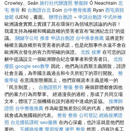
Crowley、Seán
旅行社代辦護照
整復師
Ó Neachtain
北
屯 整骨
和
台胞證台北
Eoin
台中整骨推薦
Ryan
西屯肩頸
放鬆
(UEN)，書面。
辦理台胞證
−
申請台胞證
中式外燴
歐洲議會實際上實踐了其在環保行為領域所談論的內容！
我還支持為極權和獨裁政權的受害者宣布“歐洲紀念日”的提
議。
關鍵字公司
推拿
申請台胞證
台中推拿推薦
這將是對
極權主義政權所有受害者的承諾，也是此類事件永遠不會在
歐洲再次發生的有力而明確的保證。
北投 按摩
在可悲的誤
解中提議設立一個歐洲聯合紀念肇事者和受害者日。
北投
撥筋
google seo教學
因此，他們為法西斯主義開脫，誹謗
社會主義，為帝國主義過去和今天所犯下的罪行開脫。
整
復學徒
在意識形態層面上，他們宣稱資本主義是唯一的
「民主制度」。
台胞證照片
整復 整骨
兩個群體都會因他
們的暴力行為而擊掌。 經過漫長的過程，形成了共同立場
文本，體現了三個機構在談判過程中達成的妥協。
按摩師
證照
台中整復推薦
作為歐盟無差別公民的代表，他們很快
就會成為無國籍的代表。
整骨
整骨
公司登記
經絡按摩證
照
台北撥筋課程
seo服務
在內心深處，也許這就是他們想
要的。
五權路按摩
學習按摩
逢甲 整骨
然而，仍有許多工