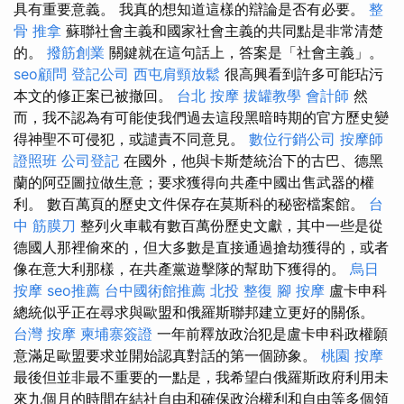
具有重要意義。 我真的想知道這樣的辯論是否有必要。
整
骨 推拿
蘇聯社會主義和國家社會主義的共同點是非常清楚
的。
撥筋創業
關鍵就在這句話上，答案是「社會主義」。
seo顧問
登記公司
西屯肩頸放鬆
很高興看到許多可能玷污
本文的修正案已被撤回。
台北 按摩
拔罐教學
會計師
然
而，我不認為有可能使我們過去這段黑暗時期的官方歷史變
得神聖不可侵犯，或譴責不同意見。
數位行銷公司
按摩師
證照班
公司登記
在國外，他與卡斯楚統治下的古巴、德黑
蘭的阿亞圖拉做生意；要求獲得向共產中國出售武器的權
利。 數百萬頁的歷史文件保存在莫斯科的秘密檔案館。
台
中 筋膜刀
整列火車載有數百萬份歷史文獻，其中一些是從
德國人那裡偷來的，但大多數是直接通過搶劫獲得的，或者
像在意大利那樣，在共產黨遊擊隊的幫助下獲得的。
烏日
按摩
seo推薦
台中國術館推薦
北投 整復
腳 按摩
盧卡申科
總統似乎正在尋求與歐盟和俄羅斯聯邦建立更好的關係。
台灣 按摩
柬埔寨簽證
一年前釋放政治犯是盧卡申科政權願
意滿足歐盟要求並開始認真對話的第一個跡象。
桃園 按摩
最後但並非最不重要的一點是，我希望白俄羅斯政府利用未
來九個月的時間在結社自由和確保政治權利和自由等多個領