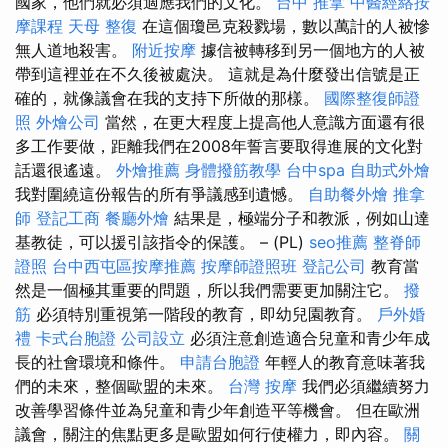
國家，他們就必須適應我們的文化。
台中 推拿
中醫經絡按
摩課程
天母 整復
在這個瓊邑克殺戮場，數以萬計的人被慘
無人道地殺害。
附近按摩
據信被轉移到另一個地方的人被
帶到這裡並在不久後被處決。 這就是為什麼發出信號是正
確的，就像議會在我的支持下所做的那樣。
國際整復師證
照
外燴公司
當然，在更大程度上提高他人意識方面還有很
多工作要做，距離我們在2008年誓言要取得進展的文化對
話還很遙遠。
外燴推薦
身體撥筋教學
台中spa
自助式外燴
我對圍繞這份報告的所有爭議感到遺憾。
自助餐外燴
推拿
師
登記工商
餐廳外燴
結果是，極端分子和教派，例如山達
基教徒，可以援引該指令的保護。 – (PL)
seo推薦
整脊師
證照
台中西屯區按摩推薦
按摩師證照班
登記公司
教育當
然是一個極其重要的問題，所以我們需要更加關注它。
撥
筋
必須特別重視第一階段的教育，即幼兒園教育。
戶外婚
禮
卡式台胞證
公司設立
必須注意創造適合兒童和青少年成
長的社會環境和條件。
申請台胞證
年輕人的教育意味著我
們的未來，整個歐盟的未來。
台灣 按摩
我們必須繼續努力
改善學習條件並為兒童和青少年創造平等機會。 但在歐洲
議會，關注的焦點更多是歐盟如何行使權力，即內容。
關