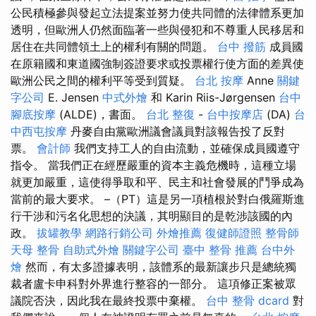
公民積極參與發起立法提案並努力使共同體的法律體系更加
透明，但歐洲人仍然面臨著一些與侵犯和不尊重人民移居和
居住在共同體領土上的權利有關的問題。
台中 撥筋
成員國
在原籍國和東道國強制簽證要求或投票權行使方面的差異使
歐洲公民之間的權利平等受到質疑。
台北 按摩
Anne
關鍵
字公司
E. Jensen
中式外燴
和 Karin Riis-Jørgensen
台中
腳底按摩
(ALDE)，書面。
台北 整復
-
台中按摩店
(DA)
台
中西屯按摩
丹麥自由黨歐洲議會議員對該報告投了反對
票。
會計師
我們支持工人的自由流動，並確保成員國遵守
指令。 當我們正在經歷嚴重的資本主義危機時，這種立場
就更加嚴重，這使得爭取和平、民主和社會發展的鬥爭成為
當前的最大要求。 –（PT）這是另一項植根於對白俄羅斯進
行干涉和污名化思想的決議，其明顯目的是乾涉該國的內
政。
拔罐教學
網路行銷公司
外燴推薦
復健師證照
整骨師
天母 整骨
自助式外燴
關鍵字公司
臺中 整骨 推薦
台中外
燴
然而，有太多證據表明，該體系的最新讓步只是總統獨
裁者盧卡申科對外界進行整容的一部分。 這項修正案被眾
議院否決，因此我在最終投票中棄權。
台中 整骨 dcard
對