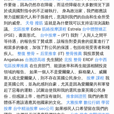
作要做，因為仍然存在障礙，而這些障礙在大多數情況下源
於成員國對指令的不正確執行。 身為政治家，我們都應該
努力提醒當代人和子孫後代，意識到我們的自由和生命所受
到的威脅。
天母 撥筋
這就是為什麼我可以支持這項決議動
議。
北區按摩
Edite
筋絡按摩課程
Estrela
台中體態矯正
(PSE)，書面形式。
台中按摩
– (PT) 我對「人與人之間平
等待遇」的報告投了贊成票，該報告對委員會的提案進行了
相當多的修改，加強了對公民的保護，包括歧視受害者和殘
疾人。
整復 整骨
−
后里推拿
(IT)
整骨推薦
我投票贊成
Angelakas
台胞證高雄
先生關於
北投 整骨
ERDF
台中西
屯區按摩推薦
在住房部門、能源效率和再生能源相關投資
領域的報告。 如果一個人不是愛爾蘭人、蘇格蘭人、威爾
斯人或北愛爾蘭人，則不存在英國公民身分。
按摩 課程
我
是英國公民，並為此感到自豪，尤其是因為愛爾蘭共和軍發
起了惡毒的運動，試圖迫使我和我的選民放棄英國公民身
份，但感謝上帝，他們沒有做到。
推拿師證照
我們的教育
體係不應該適應其他國家的文化。
大雅按摩
數位行銷
學習
按摩
台中精油按摩
seo公司
如果移民人口希望留在我們的