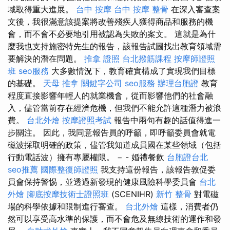
域取得重大進展。
台中 按摩
台中 按摩 整骨
在深入審查案
文後，我很滿意該提案將改善殘疾人獲得商品和服務的機
會，而不會不必要地引用被認為失敗的案文。 這就是為什
麼我也支持施密特先生的報告，該報告試圖找出教育領域需
要解決的潛在問題。
推拿 證照
台北撥筋課程
按摩師證照
班
seo服務
大多數情況下，教育確實構成了實現我們目標
的基礎。
天母 推拿
關鍵字公司
seo服務
辦理台胞證
教育
程度直接影響年輕人的就業機會，從而影響他們的社會融
入，儘管當前存在經濟危機，但我們不能允許這種潛力被浪
費。
台北外燴
按摩證照考試
報告中兩句有趣的話值得進一
步關注。 因此，我同意報告員的呼籲，即呼籲委員會就電
磁波採取明確的政策，儘管我知道成員國在某些領域（包括
行動電話波）擁有專屬權限。 − - 婚禮餐飲
台胞證台北
seo推薦
國際整復師證照
我支持這份報告，該報告敦促委
員會保持警惕，並透過新發現的健康風險科學委員會
台北
外燴
腳底按摩技術士證照班
(SCENIHR)
新竹 整骨
對電磁
場的科學依據和限制進行審查。
台北外燴
這樣，消費者仍
然可以享受高水準的保護，而不會危及無線技術的運作和發