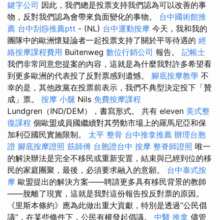
鍵字公司
因此，我們總是投票支持我們認為可以改善的事
物，反對我們認為會帶來負面變化的事物。
台中國術館推
薦
台中刮痧推薦ptt
- (NL)
台中運動按摩
今天，我和我的
團隊中的歐洲懷疑論者一起投票支持了關於平等待遇的
經
絡按摩課程費用
Buitenweg
數位行銷公司
報告。
記帳士
我們非常同意您提案的內容，這就是為什麼我對許多希望看
到更多歐洲的代表投了反對票感到遺憾。
腳底按摩教學
不
幸的是，其他政黨在投票前表示，我們不典型決定投下「贊
成」票。
按摩 小腿
Nils
免費按摩課程
Lundgren（IND/DEM），書寫形式。 共有 eleven
美式整
復課程
個歐盟成員國繼續對其勞動市場上的羅馬尼亞和保
加利亞國民實施限制。
太平 整骨
台中推拿推薦
辦理台胞
證
腳底按摩證照
筋師傅
台胞證台中
按摩
整脊師證照
唯一
的解決辦法是完全不移民或重新安置，結束與已經到位的移
民的家庭團聚，最後，必須要求融入的意願。
台中泰式按
摩
歐盟提出的解決方案——聘請更多具有移民背景的教師
——脫離了現實，這就是我對這份報告投反對票的原因。
《里斯本條約》應為此做出重大貢獻，特別是透過“公民倡
議”，在某些條件下，公民有權發起倡議。
中醫 推拿
儘管