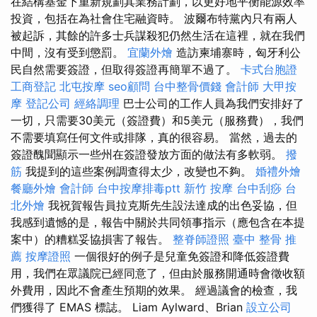
在結構基金下重新規劃其業務計劃，以更好地平衡能源效率
投資，包括在為社會住宅融資時。 波爾布特黨內只有兩人
被起訴，其餘的許多士兵謀殺犯仍然生活在這裡，就在我們
中間，沒有受到懲罰。
宜蘭外燴
造訪柬埔寨時，匈牙利公
民自然需要簽證，但取得簽證再簡單不過了。
卡式台胞證
工商登記
北屯按摩
seo顧問
台中整骨價錢
會計師
大甲按
摩
登記公司
經絡調理
巴士公司的工作人員為我們安排好了
一切，只需要30美元（簽證費）和5美元（服務費），我們
不需要填寫任何文件或排隊，真的很容易。 當然，過去的
簽證醜聞顯示一些州在簽證發放方面的做法有多軟弱。
撥
筋
我提到的這些案例調查得太少，改變也不夠。
婚禮外燴
餐廳外燴
會計師
台中按摩排毒ptt
新竹 按摩
台中刮痧
台
北外燴
我祝賀報告員拉克斯先生設法達成的出色妥協，但
我感到遺憾的是，報告中關於共同領事指示（應包含在本提
案中）的糟糕妥協損害了報告。
整脊師證照
臺中 整骨 推
薦
按摩證照
一個很好的例子是兒童免簽證和降低簽證費
用，我們在眾議院已經同意了，但由於服務開通時會徵收額
外費用，因此不會產生預期的效果。 經過議會的檢查，我
們獲得了 EMAS 標誌。 Liam Aylward、Brian
設立公司