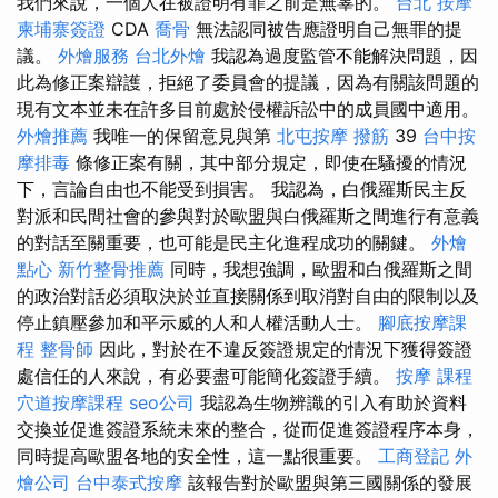
我們來說，一個人在被證明有罪之前是無辜的。
台北 按摩
柬埔寨簽證
CDA
喬骨
無法認同被告應證明自己無罪的提
議。
外燴服務
台北外燴
我認為過度監管不能解決問題，因
此為修正案辯護，拒絕了委員會的提議，因為有關該問題的
現有文本並未在許多目前處於侵權訴訟中的成員國中適用。
外燴推薦
我唯一的保留意見與第
北屯按摩
撥筋
39
台中按
摩排毒
條修正案有關，其中部分規定，即使在騷擾的情況
下，言論自由也不能受到損害。 我認為，白俄羅斯民主反
對派和民間社會的參與對於歐盟與白俄羅斯之間進行有意義
的對話至關重要，也可能是民主化進程成功的關鍵。
外燴
點心
新竹整骨推薦
同時，我想強調，歐盟和白俄羅斯之間
的政治對話必須取決於並直接關係到取消對自由的限制以及
停止鎮壓參加和平示威的人和人權活動人士。
腳底按摩課
程
整骨師
因此，對於在不違反簽證規定的情況下獲得簽證
處信任的人來說，有必要盡可能簡化簽證手續。
按摩 課程
穴道按摩課程
seo公司
我認為生物辨識的引入有助於資料
交換並促進簽證系統未來的整合，從而促進簽證程序本身，
同時提高歐盟各地的安全性，這一點很重要。
工商登記
外
燴公司
台中泰式按摩
該報告對於歐盟與第三國關係的發展