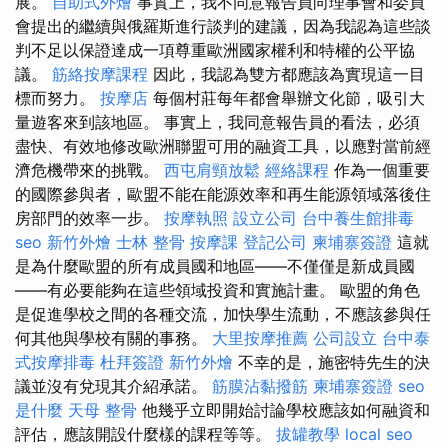
展。
自助式外燴
事實上，我不同意報告員向理事會和委員
會提出的繼續與俄羅斯進行談判的建議，因為我認為這些談
判不足以保證達成一項尊重歐洲國家權利和特權的公平協
議。
筋絡按摩課程
因此，我認為雙方都應該為實現這一目
標而努力。
按摩店
每個村莊每年都會舉辦文化節，吸引大
量遊客來到該地區。 事實上，我同意報告員的看法，必須
盡快、有效地修改歐洲聯盟可用的融資工具，以應對當前經
濟危機帶來的挑戰。
西屯肩頸放鬆
經絡課程
作為一個重要
的國際參與者，歐盟不能在能源效率和再生能源領域落後住
房部門的效率一步。
按摩執照
設立公司
台中養生館排毒
seo
新竹外燴
士林 整骨
按摩課
登記公司
柬埔寨簽證
這就
是為什麼歐盟的所有成員國和地區——不僅僅是新成員國
——有必要能夠在這些領域投資和實施計畫。 歐盟的角色
是促進學校之間的各種交流，加快學生流動，不應該參與任
何其他與學校有關的事務。
大里按摩推薦
公司設立
台中泰
式按摩排毒
杜拜簽證
新竹外燴
不幸的是，施密特先生的決
議並沒有兌現其介紹承諾。
筋膜沾黏撥筋
柬埔寨簽證
seo
是什麼
天母 整骨
他幾乎立即開始討論學校應該如何融資和
評估，應該開設什麼樣的課程等等。
拔罐教學
local seo