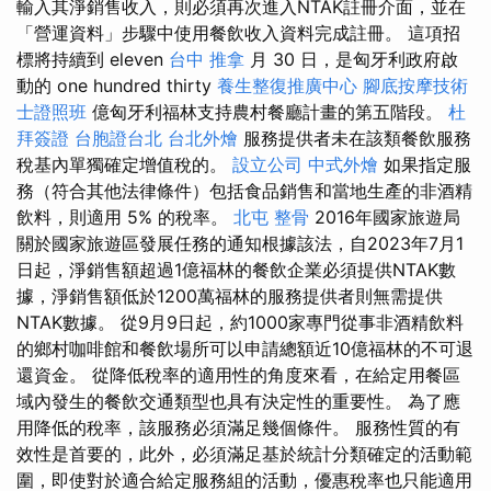
輸入其淨銷售收入，則必須再次進入NTAK註冊介面，並在
「營運資料」步驟中使用餐飲收入資料完成註冊。 這項招
標將持續到 eleven
台中 推拿
月 30 日，是匈牙利政府啟
動的 one hundred thirty
養生整復推廣中心
腳底按摩技術
士證照班
億匈牙利福林支持農村餐廳計畫的第五階段。
杜
拜簽證
台胞證台北
台北外燴
服務提供者未在該類餐飲服務
稅基內單獨確定增值稅的。
設立公司
中式外燴
如果指定服
務（符合其他法律條件）包括食品銷售和當地生產的非酒精
飲料，則適用 5% 的稅率。
北屯 整骨
2016年國家旅遊局
關於國家旅遊區發展任務的通知根據該法，自2023年7月1
日起，淨銷售額超過1億福林的餐飲企業必須提供NTAK數
據，淨銷售額低於1200萬福林的服務提供者則無需提供
NTAK數據。 從9月9日起，約1000家專門從事非酒精飲料
的鄉村咖啡館和餐飲場所可以申請總額近10億福林的不可退
還資金。 從降低稅率的適用性的角度來看，在給定用餐區
域內發生的餐飲交通類型也具有決定性的重要性。 為了應
用降低的稅率，該服務必須滿足幾個條件。 服務性質的有
效性是首要的，此外，必須滿足基於統計分類確定的活動範
圍，即使對於適合給定服務組的活動，優惠稅率也只能適用