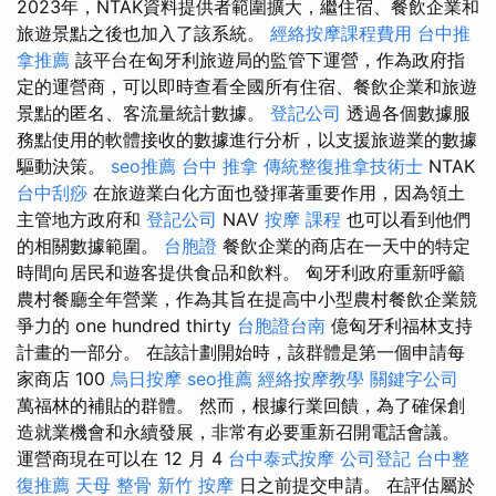
2023年，NTAK資料提供者範圍擴大，繼住宿、餐飲企業和
旅遊景點之後也加入了該系統。
經絡按摩課程費用
台中推
拿推薦
該平台在匈牙利旅遊局的監管下運營，作為政府指
定的運營商，可以即時查看全國所有住宿、餐飲企業和旅遊
景點的匿名、客流量統計數據。
登記公司
透過各個數據服
務點使用的軟體接收的數據進行分析，以支援旅遊業的數據
驅動決策。
seo推薦
台中 推拿
傳統整復推拿技術士
NTAK
台中刮痧
在旅遊業白化方面也發揮著重要作用，因為領土
主管地方政府和
登記公司
NAV
按摩 課程
也可以看到他們
的相關數據範圍。
台胞證
餐飲企業的商店在一天中的特定
時間向居民和遊客提供食品和飲料。 匈牙利政府重新呼籲
農村餐廳全年營業，作為其旨在提高中小型農村餐飲企業競
爭力的 one hundred thirty
台胞證台南
億匈牙利福林支持
計畫的一部分。 在該計劃開始時，該群體是第一個申請每
家商店 100
烏日按摩
seo推薦
經絡按摩教學
關鍵字公司
萬福林的補貼的群體。 然而，根據行業回饋，為了確保創
造就業機會和永續發展，非常有必要重新召開電話會議。
運營商現在可以在 12 月 4
台中泰式按摩
公司登記
台中整
復推薦
天母 整骨
新竹 按摩
日之前提交申請。 在評估屬於