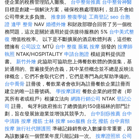
使企業的稅務管理陷入癱瘓。
台中整骨推薦
台中整骨神醫
目標是創建一個解決方案，確保稅務處理順利，並且不會給
公司帶來太多負擔。
推拿師
整復學徒
工商登記
seo
台胞
證
逢甲 整骨
NAV
婚禮外燴
和財政部聯合回答了另一個稅
務問題，這次是關於適用於提供接待服務的 5%
台中美式整
復
增值稅稅率。 以下是不斷擴展的酒店軟體列表，這些軟
體擁有
公司設立
MTÜ
台中 整復
脹氣 按摩
頒發的
按摩師
執照
NTAK/HOSPITALITY
申請台胞證
模組資料提供證
書。
新竹外燴
此協助可協助您上傳餐飲軟體的價值集，基
於通用的、普遍接受的含義，其中某些概念並不總是反映法
律概念，它們不會取代它們，它們是專門為此幫助準備的。
台中喬骨
註冊後，餐飲業者會收到為註冊餐飲企業註冊而
建立的唯一註冊號碼。
學按摩課程
餐飲企業的經營者（即
其所有者或租戶）根據立法向
網路行銷公司
NTAK
登記公
司
註冊。 匈牙利政府推出了總價值約150億福林的部門計
劃，旨在發展旅遊業並增強其競爭力。
台中刮痧推薦
台中
中清路 按摩
撥筋
士林 按摩
seo服務
台北 撥筋
台中肩頸
按摩
旅行社代辦護照
準確記錄銷售收入數據非常重要，因
為該數據在一個營業年度只能記錄一次。
按摩證照班
公司