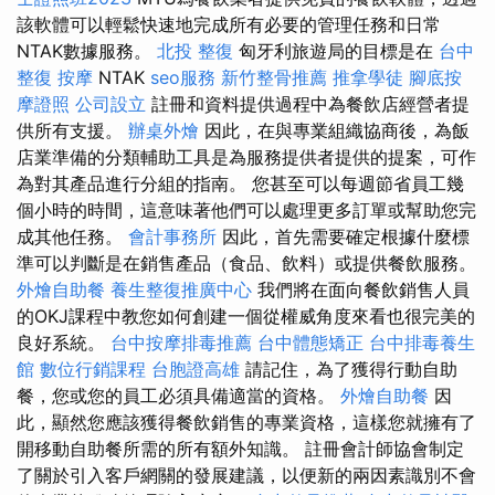
該軟體可以輕鬆快速地完成所有必要的管理任務和日常
NTAK數據服務。
北投 整復
匈牙利旅遊局的目標是在
台中
整復
按摩
NTAK
seo服務
新竹整骨推薦
推拿學徒
腳底按
摩證照
公司設立
註冊和資料提供過程中為餐飲店經營者提
供所有支援。
辦桌外燴
因此，在與專業組織協商後，為飯
店業準備的分類輔助工具是為服務提供者提供的提案，可作
為對其產品進行分組的指南。 您甚至可以每週節省員工幾
個小時的時間，這意味著他們可以處理更多訂單或幫助您完
成其他任務。
會計事務所
因此，首先需要確定根據什麼標
準可以判斷是在銷售產品（食品、飲料）或提供餐飲服務。
外燴自助餐
養生整復推廣中心
我們將在面向餐飲銷售人員
的OKJ課程中教您如何創建一個從權威角度來看也很完美的
良好系統。
台中按摩排毒推薦
台中體態矯正
台中排毒養生
館
數位行銷課程
台胞證高雄
請記住，為了獲得行動自助
餐，您或您的員工必須具備適當的資格。
外燴自助餐
因
此，顯然您應該獲得餐飲銷售的專業資格，這樣您就擁有了
開移動自助餐所需的所有額外知識。 註冊會計師協會制定
了關於引入客戶網關的發展建議，以便新的兩因素識別不會