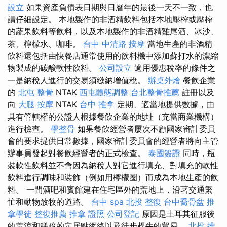
設立
如果資產負債表日期與日曆年的最後一天不一致，也
請仔細設定。 本地製作的非酒精飲料包括本地壓榨或壓榨
的蔬果飲料等飲料，以及本地製作的非酒精雞尾酒、冰沙、
茶、檸檬水、咖啡。
台中 中清路 按摩
當地生產的非酒精
飲料還包括由快餐店通常使用的飲料機中添加蘇打水的濃縮
物製成的碳酸軟性飲料。
公司設立
適用優惠稅率的條件之
一是納稅人進行的交易須繳納增值稅。
辦桌外燴
餐飲企業
的
北屯 整骨
NTAK
西屯體態調整
台北整骨推薦
註冊以及
向
大腿 按摩
NTAK
台中 推拿
定期、適當地提供數據，由
具有管轄權的公證人根據餐飲企業的地址（充當商業機構）
進行檢查。
學整骨
如果餐飲經營者屢次不顧國家審計委員
會的要求提供日常數據，國家審計委員會的經營者將向主管
辦事員發起對餐飲經營者的正式檢查。
泰國簽證
同時，瓶
裝軟性飲料並不會因為納稅人對它進行填充、對填充的軟性
飲料進行調味和裝飾（例如用檸檬圈）而成為本地生產的飲
料。 一間酒吧和賓館建在住宅區外的荒地上，沿著交通繁
忙和動物放牧的道路。
台中 spa
北投 整復
台中喬骨盆
推
拿學徒
整復推薦
推拿 證照
公司登記
原因是土耳其征服後
的荒涼和稀疏的定居點網絡以及徒步趕牛的貿易。
北投 推