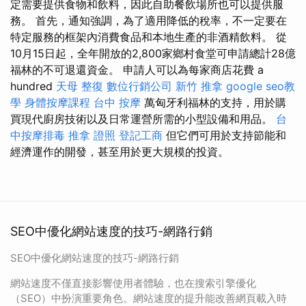
定需要提供食物和飲料，因此自助餐飲場所也可以提供服
務。 首先，通知強調，為了適用降低的稅率，不一定要在
特定服務的框架內消費食品和本地生產的非酒精飲料。 從
10月15日起，全年開放的2,800家鄉村食堂可申請總計28億
福林的不可退還資金。 申請人可以為每家商店花費 a
hundred
天母 整復
數位行銷公司
新竹 推拿
google seo教
學
身體按摩課程
台中 按摩
萬匈牙利福林的支持，用於購
買現代廚房技術以及日常運營所需的小型設備和用品。
台
中按摩排毒
推拿 證照
登記工商
但它們可用於支持節能和
經濟運作的開發，甚至用於更大規模的投資。
SEO中優化網站速度的技巧-網路行銷
SEO中優化網站速度的技巧-網路行銷
網站速度不僅直接影響使用者體驗，也在搜索引擎優化
（SEO）中扮演重要角色。網站速度的提升能改善網頁載入時