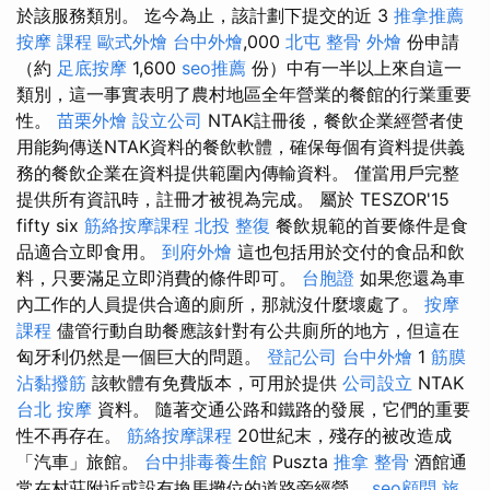
於該服務類別。 迄今為止，該計劃下提交的近 3
推拿推薦
按摩 課程
歐式外燴
台中外燴
,000
北屯 整骨
外燴
份申請
（約
足底按摩
1,600
seo推薦
份）中有一半以上來自這一
類別，這一事實表明了農村地區全年營業的餐館的行業重要
性。
苗栗外燴
設立公司
NTAK註冊後，餐飲企業經營者使
用能夠傳送NTAK資料的餐飲軟體，確保每個有資料提供義
務的餐飲企業在資料提供範圍內傳輸資料。 僅當用戶完整
提供所有資訊時，註冊才被視為完成。 屬於 TESZOR'15
fifty six
筋絡按摩課程
北投 整復
餐飲規範的首要條件是食
品適合立即食用。
到府外燴
這也包括用於交付的食品和飲
料，只要滿足立即消費的條件即可。
台胞證
如果您還為車
內工作的人員提供合適的廁所，那就沒什麼壞處了。
按摩
課程
儘管行動自助餐應該針對有公共廁所的地方，但這在
匈牙利仍然是一個巨大的問題。
登記公司
台中外燴
1
筋膜
沾黏撥筋
該軟體有免費版本，可用於提供
公司設立
NTAK
台北 按摩
資料。 隨著交通公路和鐵路的發展，它們的重要
性不再存在。
筋絡按摩課程
20世紀末，殘存的被改造成
「汽車」旅館。
台中排毒養生館
Puszta
推拿 整骨
酒館通
常在村莊附近或設有換馬攤位的道路旁經營。
seo顧問
旅