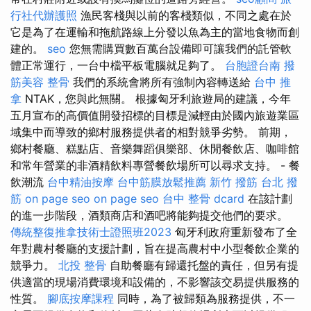
行社代辦護照
漁民客棧與以前的客棧類似，不同之處在於
它是為了在運輸和拖航路線上分發以魚為主的當地食物而創
建的。
seo
您無需購買數百萬台設備即可讓我們的託管軟
體正常運行，一台中檔平板電腦就足夠了。
台胞證台南
撥
筋美容
整骨
我們的系統會將所有強制內容轉送給
台中 推
拿
NTAK，您與此無關。 根據匈牙利旅遊局的建議，今年
五月宣布的高價值開發招標的目標是減輕由於國內旅遊業區
域集中而導致的鄉村服務提供者的相對競爭劣勢。 前期，
鄉村餐廳、糕點店、音樂舞蹈俱樂部、休閒餐飲店、咖啡館
和常年營業的非酒精飲料專營餐飲場所可以尋求支持。 - 餐
飲潮流
台中精油按摩
台中筋膜放鬆推薦
新竹 撥筋
台北 撥
筋
on page seo
on page seo
台中 整骨 dcard
在該計劃
的進一步階段，酒類商店和酒吧將能夠提交他們的要求。
傳統整復推拿技術士證照班2023
匈牙利政府重新發布了全
年對農村餐廳的支援計劃，旨在提高農村中小型餐飲企業的
競爭力。
北投 整骨
自助餐廳有歸還托盤的責任，但另有提
供適當的現場消費環境和設備的，不影響該交易提供服務的
性質。
腳底按摩課程
同時，為了被歸類為服務提供，不一