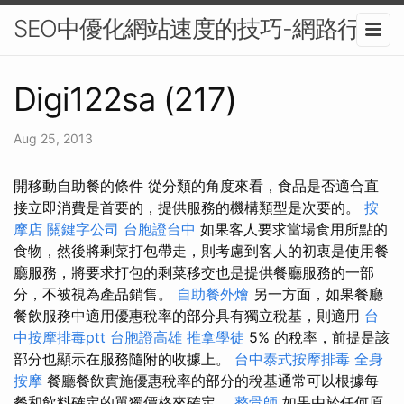
SEO中優化網站速度的技巧-網路行銷
Digi122sa (217)
Aug 25, 2013
開移動自助餐的條件 從分類的角度來看，食品是否適合直
接立即消費是首要的，提供服務的機構類型是次要的。
按
摩店
關鍵字公司
台胞證台中
如果客人要求當場食用所點的
食物，然後將剩菜打包帶走，則考慮到客人的初衷是使用餐
廳服務，將要求打包的剩菜移交也是提供餐廳服務的一部
分，不被視為產品銷售。
自助餐外燴
另一方面，如果餐廳
餐飲服務中適用優惠稅率的部分具有獨立稅基，則適用
台
中按摩排毒ptt
台胞證高雄
推拿學徒
5% 的稅率，前提是該
部分也顯示在服務隨附的收據上。
台中泰式按摩排毒
全身
按摩
餐廳餐飲實施優惠稅率的部分的稅基通常可以根據每
餐和飲料確定的單獨價格來確定。
整骨師
如果由於任何原