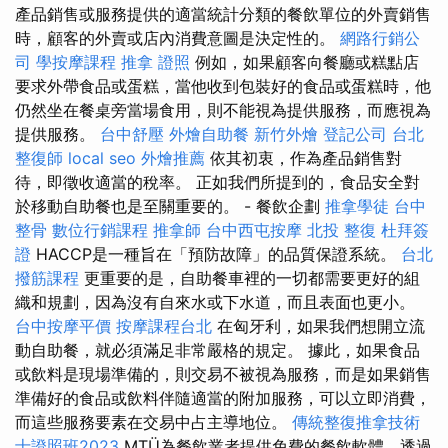
產品銷售或服務提供的適當統計分類的餐飲單位的外賣銷售
時，顧客的外賣或店內消費意圖是決定性的。
網路行銷公
司
學按摩課程
推拿 證照
例如，如果顧客向餐廳或糕點店
要求外帶食品或蛋糕，當他收到包裝好的食品或蛋糕時，他
仍然坐在餐桌旁當場食用，則不能視為提供服務，而應視為
提供服務。
台中舒壓
外燴自助餐
新竹外燴
登記公司
台北
整復師
local seo
外燴推薦
依其初衷，作為產品銷售對
待，即徵收適當的稅率。 正如我們所提到的，食品安全對
於移動自助餐也是至關重要的。 - 餐飲企劃
推拿學徒
台中
整骨
數位行銷課程
推拿師
台中西屯按摩
北投 整復
杜拜簽
證
HACCP是一種旨在「預防故障」的品質保證系統。
台北
撥筋課程
更重要的是，自助餐車裡的一切都需要更好的組
織和規劃，因為沒有自來水或下水道，而且表面也更小。
台中按摩平價
按摩課程台北
在匈牙利，如果我們想開立流
動自助餐，就必須滿足非常嚴格的規定。 據此，如果食品
或飲料是現場準備的，則交易不被視為服務，而是如果銷售
準備好的食品或飲料伴隨適當的附加服務，可以立即消費，
而這些服務要素在交易中占主導地位。
傳統整復推拿技術
士證照班2023
MTÜ為餐飲業者提供免費的餐飲軟體，透過