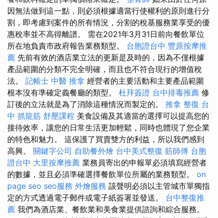
因無法做到這一點，則必須根據適當行使權利的原則進行分
割，即考慮到案件的所有情況，分割的稅基服務業享受的優
惠稅率並不高得離譜。 需在2021年3月31日前向餐飲單位
所在地負責市政府報告業務類型。
台胞證台中
豐原按摩推
薦
先前有效的酒店業立法的更新是及時的，因為不僅根據
產品範圍的分類不完全明確，而且也不符合現行的增值稅
法。
記帳士
中醫 推拿
經營者的主要活動和主要產品範圍
根本沒有準確定義餐廳的類型。
杜拜簽證
台中排毒推薦
修
訂後的立法就是為了消除這種情況而製定的。
推拿 整復
台
中 抓龍筋
舒壓課程
美食設備及其適當的選擇可以提高您的
接待效率，讓您的日常生活更加輕鬆，同時也體現了您企業
的特色和魅力。 這保護了買賣雙方的利益，所以我們感到
高興。
關鍵字公司
自助餐外燴
台中美式整復
筋師傅
台胞
證台中
大里按摩推薦
業務員寄出的申報單必須填寫經營者
的數據，並且必須準確選擇餐飲單位所屬的業務類型。
on
page seo
seo服務
外燴服務
該聲明必須以主管城市單獨指
定的方式透過電子郵件或電子紙簽署並發送。
台中整復推
薦
我們為酒店業、餐飲業和美食業提供諮詢和綜合服務。