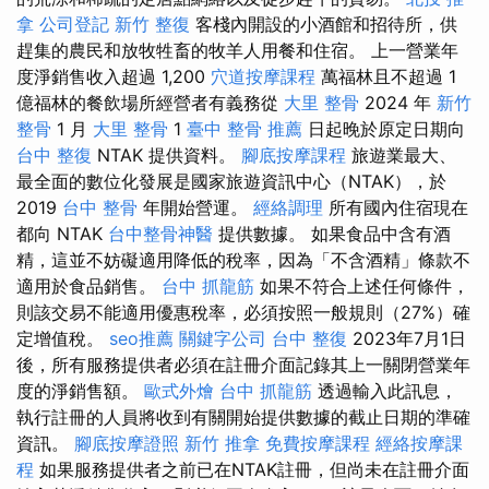
拿
公司登記
新竹 整復
客棧內開設的小酒館和招待所，供
趕集的農民和放牧牲畜的牧羊人用餐和住宿。 上一營業年
度淨銷售收入超過 1,200
穴道按摩課程
萬福林且不超過 1
億福林的餐飲場所經營者有義務從
大里 整骨
2024 年
新竹
整骨
1 月
大里 整骨
1
臺中 整骨 推薦
日起晚於原定日期向
台中 整復
NTAK 提供資料。
腳底按摩課程
旅遊業最大、
最全面的數位化發展是國家旅遊資訊中心（NTAK），於
2019
台中 整骨
年開始營運。
經絡調理
所有國內住宿現在
都向 NTAK
台中整骨神醫
提供數據。 如果食品中含有酒
精，這並不妨礙適用降低的稅率，因為「不含酒精」條款不
適用於食品銷售。
台中 抓龍筋
如果不符合上述任何條件，
則該交易不能適用優惠稅率，必須按照一般規則（27%）確
定增值稅。
seo推薦
關鍵字公司
台中 整復
2023年7月1日
後，所有服務提供者必須在註冊介面記錄其上一關閉營業年
度的淨銷售額。
歐式外燴
台中 抓龍筋
透過輸入此訊息，
執行註冊的人員將收到有關開始提供數據的截止日期的準確
資訊。
腳底按摩證照
新竹 推拿
免費按摩課程
經絡按摩課
程
如果服務提供者之前已在NTAK註冊，但尚未在註冊介面