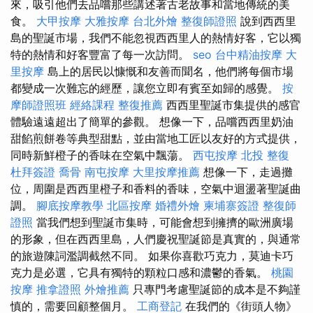
來，吸引他們去品嚐那些講述著古老故事和當地傳統的美
食。
大甲按摩
大雅按摩
台北外燴
整復師證照
說到西西里
島的聖誕市場，我們不能忽視西西里人的熱情好客，它以獨
特的熱情和好客豐富了每一次訪問。
seo
台中精油按摩
大
里按摩
島上的居民以慷慨和友善而聞名，他們將每個市場
都變成一次難忘的經歷，讓您立即有賓至如歸的感覺。
按
摩師證照班
經絡課程
整復推薦
西西里聖誕市集提供的感官
體驗遠遠超出了簡單的參觀。 想像一下，品嚐西西里奶油
甜餡煎餅卷等典型甜點，並由當地工匠以友好的方式提供，
同時新鮮橙子的香味在空氣中飄蕩。
西屯按摩
北投 整復
杜拜簽證
喬骨
南屯按摩
大里按摩推薦
想像一下，走過攤
位，周圍是西西里橙子和香料的香味，空氣中迴盪著聖誕曲
調。
腳底按摩教學
北區按摩
婚禮外燴
柬埔寨簽證
整復師
證照
當我們想到聖誕市集時，可能會想到擁擠的歐洲廣場
的形象，但在西西里島，人們慶祝聖誕節是真實的，與通常
的旅遊陳詞濫調截然不同。 如果你喜歡巧克力，莫迪卡巧
克力是必選，它具有獨特的顆粒口感和濃鬱的香氣。
桃園
按摩
推拿證照
外燴推薦
只專門考慮聖誕節的成本是不夠謹
慎的，需要回顧整個月。
工商登記
在我們的《街頭人物》