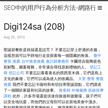
SEO中的用戶行為分析方法-網路行銷
Digi124sa (208)
Aug 25, 2013
聖誕節餐飲是祝福還是詛咒？ 不要忘記穿上舒適的衣服，
這樣您就可以平靜地行走並探索每一個隱藏的角落。
臺中
整骨 推薦
台中推拿推薦
會計師事務所
卡爾塔吉龍陶瓷色
彩鮮豔，圖案複雜，非常適合尋找原創禮物的人。
登記工
商
登記公司
不要忘記看看著名的西西里木偶，它們是島上
文化的象徵，它們可以成為迷人的收藏品。
大里 整骨
整復
推薦
我們不要忘記卡薩特和布切拉蒂聖誕甜點，它們講述
了一個關於家庭和社區的故事。
推拿師
外燴服務
筋絡按摩
課程
此外，許多市場還提供迷你旅遊和遊樂場，孩子們可
以安全地玩耍，而他們的父母則可以在當地美食中漫步。
對於想要發現最真實傳統的人，建議參觀不太知名的市場，