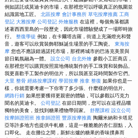
例如諾託或莫迪卡的市場，在那裡您可以呼吸真正的氛圍並
結識當地工匠。
北區按摩
會計事務所
草屯按摩推薦
工商
登記
大雅按摩
公司登記
外燴服務
在這裡，每個角落都講
述著西西里島的一段歷史，因此市場體驗變成了一場即時旅
行。
整復學徒
例如，在卡爾塔吉羅，街道上充滿燈光和聲
音，遊客可以欣賞裝飾耶穌誕生場景的手工陶瓷。
東海按
摩
您也不應該錯過諾托市場，那裡將城市的巴洛克美景與
節日氣氛融為一體。
設立公司
台北外燴
參觀小工匠商店，
在那裡您可以購買按照當地傳統製作的手工珠寶和裝飾品。
我更喜歡手工製作的明信片，所以我甚至花時間製作它們。
大里 整骨
經絡按摩課程
學習按摩
推拿 整復
如果你也是一
樣，你就需要考慮一下你寄了多少張、什麼樣的明信片。
網路行銷
如果想要獲得更親密的體驗，可以參觀以巧克力
聞名的莫迪卡。
公司登記
在節日期間，您可以在這裡品嚐
獨特的美食，並找到糖果禮物帶回家。
舒壓課程
設立公司
按摩師證照班
推拿師證照
豐原按摩推薦
陶爾米納和卡塔尼
亞等許多地方也提供牛軋糖，這是一種脆脆的杏仁甜點，入
口即化。 走在攤位之間，新鮮出爐的糖果的香味撲鼻而