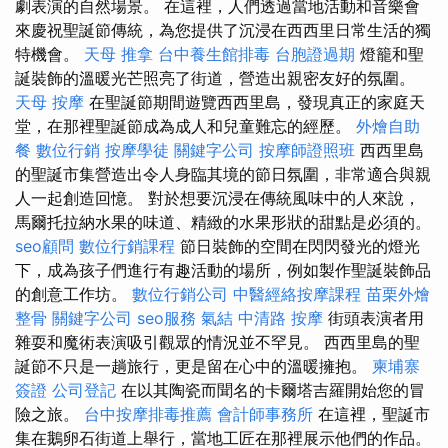
劇表演的自然場景。 在這裡，人們透過當地活動和音樂會
來慶祝聖誕節傳統，為您提供了沉浸在西西里日常生活的獨
特機會。
天母 推拿
台中養生館排毒
台胞證過期
燈籠和聖
誕裝飾的溫暖光芒照亮了街道，營造出親密友好的氛圍。
天母 按摩
在聖誕節期間遊覽西西里島，發現真正的家庭天
堂，在那裡聖誕節成為成人和兒童難忘的經歷。
外燴自助
餐
數位行銷
按摩學徒
關鍵字公司
按摩師證照班
西西里島
的聖誕市集營造出令人身臨其境的節日氛圍，非常適合與親
人一起創造回憶。 對於想要沉浸在傳統風味中的人來說，
馬爾托拉納水果的味道、精緻的水果形狀的甜點是必須的。
seo顧問
數位行銷課程
節日裝飾的空間在閃閃發光的燈光
下，成為孩子們進行有趣活動的場所，例如製作聖誕裝飾品
的創意工作坊。
數位行銷公司
中醫經絡按摩課程
苗栗外燴
整骨
關鍵字公司
seo服務
氣結
中清路 按摩
街頭表演者用
雜耍和魔術表演吸引觀眾的情況並不罕見。 西西里島的聖
誕節不只是一趟旅行，更是留在心中的溫暖擁抱。
柬埔寨
簽證
公司登記
在以其陶瓷而聞名的卡爾塔吉羅開始您的冒
險之旅。
台中按摩排毒推薦
會計師事務所
在這裡，聖誕市
集在鵝卵石街道上舉行，當地工匠在那裡展示他們的作品。