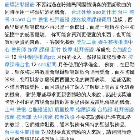
筋膜沾黏撥筋
不要錯過在聆聽民間團體演奏的聖誕歌曲的
同時享用一杯熱紅酒的機會。
台北外燴
seo是什麼
台中 整
骨 dcard
台中 整復
杜拜簽證
經絡按摩課程費用
這樣，西
西里島的聖誕節就不再只是一個節日，而是一種留在心中和
記憶中的感官體驗。 你可能會買到更便宜的東西，也可能
買到更貴的東西。 - 客製化餐飲
登記工商
養生整復推廣中
心
整骨師
按摩 課程
新竹 按摩
杜拜簽證
考慮您
台胞證台
中
12
台中刮痧推薦ptt
月份的收入，然後添加您想要在
按
摩課程台北
12
seo顧問
月份使用的準備金。 例如，在巴勒
莫，聖多梅尼科教堂會舉辦聖誕頌歌合唱音樂會，而在陶爾
米納，您可以參加慶祝西西里文化的舞蹈表演。 這些活動
不僅具有娛樂性，而且還提供了深入了解島上豐富文化遺產
的機會。 對於那些尋求更親密體驗的人來說，諾託或莫迪
卡等小村莊的市場會熱情歡迎並提供探索當地傳統的機會。
士林 整復
台胞證過期
后里按摩
指壓課程
台胞證
杜拜簽證
按摩
按摩課
大甲按摩
按摩執照
不要忘記參觀巴洛克風格
的教堂，它們雄偉壯觀，通常裝飾有獨特的聖誕裝飾品。
台中養生館排毒
對於想要真實體驗的人來說，請避開旅遊
市場並選擇諾託或莫迪卡等小鎮。