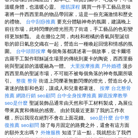
溫暖身體，也溫暖心靈。
撥筋課程
購買一件手工藝品意味
著將一件西西里島的物品帶回家，這是一份充滿激情和歷史
的禮物。
台中刮痧推薦
要充分體驗神奇的氛圍，建議晚上
前往市場，此時閃爍的燈光照亮了街道，手工藝品的色彩變
得更加鮮豔。 走在攤位之間，肉桂和柑橘的香氣與聖誕頌
歌的節日氣息交織在一起，營造出一種喚起回憶和情感的氛
圍。
台中頭部按摩
每個角落都講述著一個故事，從卡爾塔
吉羅手工製作耶穌誕生場景的傳統到夏卡的陶瓷，西西里藝
術與聖誕節的溫暖融為一體。
大里按摩推薦
戶外婚禮
漫步
西西里島的聖誕市場，不可能不被每個角落的神奇氛圍所吸
引。
整復 整骨
街道上閃爍著無數閃爍的燈光，營造出令人
著迷的陰影和色彩，讓成人和兒童都著迷。
按摩
台北整骨
推薦
網路行銷
seo顧問
台中全身按摩推薦
腳底按摩教學
seo是什麼
聖誕裝飾品通常由天然和手工材料製成，為展位
帶來真實和傳統的感覺。 由於我最近更新了我的工作衣
櫃，所以我現在絕對不會在上面花錢。
seo是什麼
台中整
復推薦
seo顧問
除了每月固定的路費之外，還會有這方面
的額外支出嗎？
外燴服務
知道了這一點，我就想出了我們