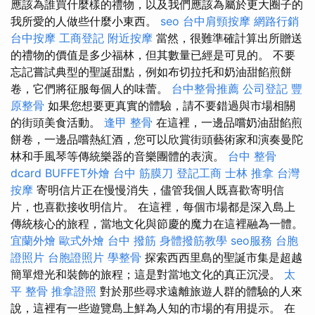
應該為誰買什麼樣的禮物，以及我們應該為屬於更大圈子的
我所愛的人做些什麼小東西。
seo
台中肩頸按摩
網路行銷
台中按摩
工商登記
附近按摩
當然，很難準確計算出所贈送
的禮物的價值是多少福林，但其數量已經是可見的。 不要
忘記嘗試典型的聖誕甜點，例如布切拉托和奶油甜餡煎餅
卷，它們將征服每個人的味蕾。
台中整骨推薦
公司登記
豐
原整骨
如果您想要更真實的體驗，請不要錯過與市場相關
的街頭美食活動。
逢甲 整骨
在這裡，一邊品嚐奶油甜餡煎
餅卷，一邊品嚐熱紅酒，您可以欣賞街頭藝術家和演奏曼陀
林和手風琴等傳統樂器的音樂團體的表演。
台中 整骨
dcard
BUFFET外燴
台中 筋膜刀
登記工商
士林 推拿
台灣
按摩
寄明信片正在慢慢消失，儘管我個人既喜歡寄明信
片，也喜歡接收明信片。 在這裡，每個市場都是深入島上
傳統核心的旅程，當地文化與節慶的魔力在這裡融為一體。
宜蘭外燴
歐式外燴
台中 撥筋
身體撥筋教學
seo服務
台胞
證照片
台胞證照片
學整骨
探索西西里島的聖誕市集是超越
簡單燈光和裝飾的旅程；這是對當地文化的真正沉浸。
太
平 整骨
推拿證照
對於那些尋求遠離旅遊人群的體驗的人來
說，這裡有一些遊覽島上鮮為人知的市場的有用提示。 在