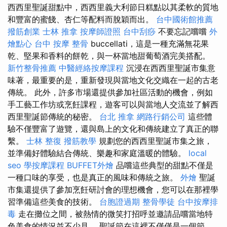
西西里聖誕甜點中，西西里義大利節日糕點以其柔軟的質地
和豐富的蜜餞、杏仁等配料而脫穎而出。
台中國術館推薦
撥筋創業
士林 推拿
按摩師證照
台中刮痧
不要忘記嚐嚐
外
燴點心
台中 按摩 整骨
buccellati，這是一種充滿無花果
乾、堅果和香料的餅乾，與一杯當地甜葡萄酒完美搭配。
新竹整骨推薦
中醫經絡按摩課程
沉浸在西西里聖誕市集意
味著，最重要的是，重新發現與當地文化交織在一起的古老
傳統。 此外，許多市場還提供參加社區活動的機會，例如
手工藝工作坊或烹飪課程，遊客可以與當地人交流並了解西
西里聖誕節傳統的秘密。
台北 推拿
網路行銷公司
這些體
驗不僅豐富了遊覽，還與島上的文化和傳統建立了真正的聯
繫。
士林 整復
撥筋教學
規劃您的西西里聖誕市集之旅，
並準備好體驗結合傳統、樂趣和家庭溫暖的體驗。
local
seo
學按摩課程
BUFFET外燴
品嚐這些典型的甜點不僅是
一種口味的享受，也是真正的風味和傳統之旅。
外燴
聖誕
市集還提供了參加烹飪研討會的理想機會，您可以在那裡學
習準備這些美食的技術。
台胞證過期
整骨學徒
台中按摩排
毒
走在攤位之間，被熱情的微笑打招呼並邀請品嚐當地特
色美食的情況並不少見。 聖誕節在這裡不僅僅是一個節