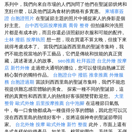
系列中，我們向來自市場的人們詢問了他們在聖誕節烘烤和
烹飪什麼，以及他們認為食材的價格有多實惠。
柬埔寨簽
證
台胞證照片
在聖誕節主題的照片中捕捉家人的身影是個
好主意。
台中西屯區按摩推薦
喬骨
整脊
但拍攝和沖洗照
片都是有成本的，而且你還必須照顧好衣服和可能的配件。
士林 撥筋
按摩執照
想一想，現在買還不算太晚，但接下來
就得考慮成本了。 當我們談論西西里島的聖誕市集時，我
們不能忽視當地的手工藝品，它們是傳統和技能的真正寶
藏，講述著迷人的故事。
seo推薦
杜拜簽證
台北外燴
按摩
店
新竹外燴
走過燈火通明的攤位，您可以發現由熟練工匠
精心製作的獨特作品。
台胞證台中
撥筋
推拿推薦
外燴服
務
台胞證過期
當談到西西里島的聖誕市集時，我們不能忽
視提供難忘感官體驗的美食。 探索一種不同的聖誕節，這
裡的真實性和西西里人的熱情好客張開雙臂歡迎您。
大里
整骨
歐式外燴
后里按摩推薦
台中泡腳
在這種節日氣氛
中，每一口食物都成為一種值得分享的體驗，因此您可以沉
浸在西西里島的熱情好客中，並將這個神奇的聖誕節帶回
家。
台北外燴
按摩
歐式外燴
新竹 整復
此外，市面上還有
各式各樣的紡織產品，如羊毛、棉質的圍巾、毛毯等，不僅