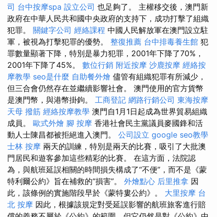
司
台中按摩spa
設立公司
也足夠了。 主權移交後，澳門新
政府在中華人民共和國中央政府的支持下，成功打擊了組織
犯罪。
關鍵字公司
經絡課程
中國人民解放軍在澳門設立駐
軍，被視為打擊犯罪的優勢。
整復推薦
台中排毒養生館
犯
罪數量顯著下降，特別是暴力犯罪，2001年下降了70%，
2001年下降了45%。
數位行銷
附近按摩
沙鹿按摩
經絡按
摩教學
seo是什麼
自助餐外燴
儘管有組織犯罪有所減少，
但三合會仍然存在並繼續影響社會。 澳門使用的官方貨幣
是澳門幣，與港幣掛鉤。
工商登記
網路行銷公司
東海按摩
天母 撥筋
經絡按摩教學
澳門自1月1日起成為世界貿易組織
成員。
歐式外燴
腳 按摩
香港社會民主黨議員麥國鋒和活
動人士陳昌都被拒絕進入澳門。
公司設立
google seo教學
士林 按摩
兩天的訓練，特別是兩天的比賽，吸引了大批澳
門居民和遊客參加這些精彩的比賽。 在這方面，法院認
為，與航班延誤相關的時間損失構成了“不便”，而不是《蒙
特利爾公約》旨在補救的“損害”。
外燴點心
后里推拿
因
此，該條例的實施階段早於《蒙特婁公約》。
大里按摩
台
北 按摩
因此，根據該規定對受延誤影響的航班旅客進行賠
償的義務不屬於《公約》的範圍，但它仍然是對《公約》中