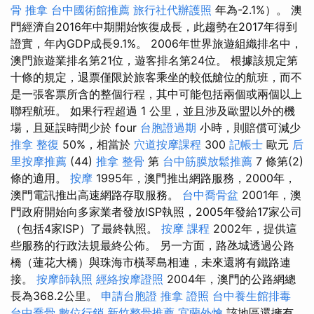
骨 推拿
台中國術館推薦
旅行社代辦護照
年為-2.1%）。 澳
門經濟自2016年中期開始恢復成長，此趨勢在2017年得到
證實，年內GDP成長9.1%。 2006年世界旅遊組織排名中，
澳門旅遊業排名第21位，遊客排名第24位。 根據該規定第
十條的規定，退票僅限於旅客乘坐的較低艙位的航班，而不
是一張客票所含的整個行程，其中可能包括兩個或兩個以上
聯程航班。 如果行程超過 1 公里，並且涉及歐盟以外的機
場，且延誤時間少於 four
台胞證過期
小時，則賠償可減少
推拿 整復
50%，相當於
穴道按摩課程
300
記帳士
歐元
后
里按摩推薦
(44)
推拿 整骨
第
台中筋膜放鬆推薦
7 條第(2)
條的適用。
按摩
1995年，澳門推出網路服務，2000年，
澳門​​電訊推出高速網路存取服務。
台中喬骨盆
2001年，澳
門政府開始向多家業者發放ISP執照，2005年發給17家公司
（包括4家ISP）了最終執照。
按摩 課程
2002年，提供這
些服務的行政法規最終公佈。 另一方面，路氹城透過公路
橋（蓮花大橋）與珠海市橫琴島相連，未來還將有鐵路連
接。
按摩師執照
經絡按摩證照
2004年，澳門的公路網總
長為368.2公里。
申請台胞證
推拿 證照
台中養生館排毒
台中喬骨
數位行銷
新竹整骨推薦
宜蘭外燴
該地區還擁有