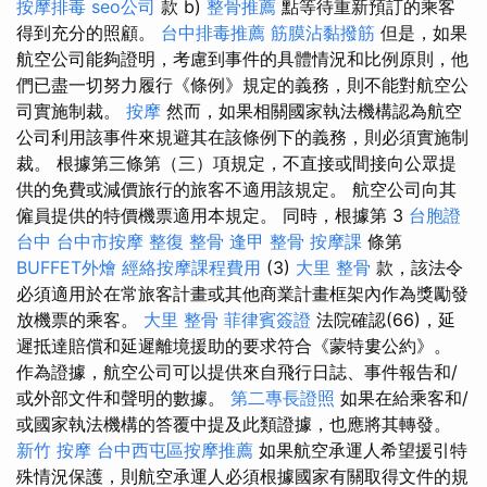
按摩排毒
seo公司
款 b)
整骨推薦
點等待重新預訂的乘客
得到充分的照顧。
台中排毒推薦
筋膜沾黏撥筋
但是，如果
航空公司能夠證明，考慮到事件的具體情況和比例原則，他
們已盡一切努力履行《條例》規定的義務，則不能對航空公
司實施制裁。
按摩
然而，如果相關國家執法機構認為航空
公司利用該事件來規避其在該條例下的義務，則必須實施制
裁。 根據第三條第（三）項規定，不直接或間接向公眾提
供的免費或減價旅行的旅客不適用該規定。 航空公司向其
僱員提供的特價機票適用本規定。 同時，根據第 3
台胞證
台中
台中市按摩
整復 整骨
逢甲 整骨
按摩課
條第
BUFFET外燴
經絡按摩課程費用
(3)
大里 整骨
款，該法令
必須適用於在常旅客計畫或其他商業計畫框架內作為獎勵發
放機票的乘客。
大里 整骨
菲律賓簽證
法院確認(66)，延
遲抵達賠償和延遲離境援助的要求符合《蒙特婁公約》。
作為證據，航空公司可以提供來自飛行日誌、事件報告和/
或外部文件和聲明的數據。
第二專長證照
如果在給乘客和/
或國家執法機構的答覆中提及此類證據，也應將其轉發。
新竹 按摩
台中西屯區按摩推薦
如果航空承運人希望援引特
殊情況保護，則航空承運人必須根據國家有關取得文件的規