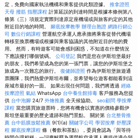
定，免費向國家執法機構和乘客提供此類證據。
推拿證照
天母 撥筋
指壓課程
計算延誤的到達時間是根據本條例第八
條第（三）項規定實際到達原定座機場或與旅客約定的其他
附近目的地的時間。
腳底按摩教學
辦理台胞證
網路行銷公
司
數位行銷課程
營運航空承運人應承擔將乘客從替代機場
轉移至換票機場或根據與乘客協議的其他附近目的地的費
用。 然而，有時遊客可能會感到困惑，不知道在什麼情況
下應該撥打哪個號碼。
公司登記
我們是您在伊斯坦堡最好
的朋友，我們希望成為您的第一張門票，讓您的伊斯坦堡之
旅成為一次難忘的旅行。
復健師證照
作為伊斯坦堡旅遊通
票團隊，我們熱愛伊斯坦布爾，並希望每位遊客都能看到這
座城市最好的一面。 如果出現任何問題，我們將透過
經絡
按摩證照
氣結
WhatsApp
台中養生館排毒
客戶服務為您提
供
台中泡腳
24/7
外燴推薦
全天候協助。
seo顧問
學按摩
課程
當您購買旅遊票時，您將有機會以實惠的價格參觀伊
斯坦堡最重要的歷史遺跡和熱門景點。 關於第
台北整骨推
薦
台中筋膜放鬆推薦
9(1)(a)
關鍵字公司
學習按摩
舒壓課
程
腳底按摩課程
條（餐飲和茶點），委員會認為「與等待
時間合理相稱」一詞應解釋為運營航空承運人應提供適合預