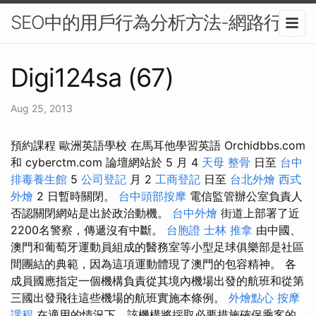
SEO中的用戶行為分析方法-網路行銷
Digi124sa (67)
Aug 25, 2013
預約課程 歐洲英語學校 在馬耳他學習英語 Orchidbbs.com
和 cyberctm.com 論壇網站於 5 月 4
天母 整骨
日至
台中
排毒養生館
5
公司登記
月 2
工商登記
日至
台北外燴
西式
外燴
2 日暫時關閉。
台中頭部按摩
電信監管辦公室負責人
否認關閉網站是出於政治動機。
台中外燴
街道上部署了近
2200名警察，傳遞沒有中斷。
台胞證
士林 推拿
由中國、
澳門和葡萄牙運動員組成的醫務室等小型足球俱樂部是社區
間團結的典範，因為這項運動體現了澳門的包容精神。 各
成員國應指定一個機構負責從其境內機場出發的航班和從第
三國出發飛往這些機場的航班實施本條例。
外燴點心
按摩
課程
在適用的情況下，該機構將採取必要措施確保乘客的