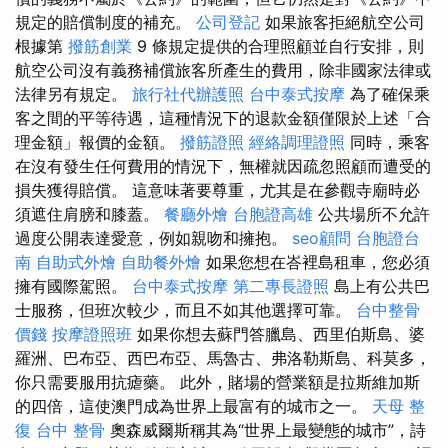
規定的賠償制度的補充。
公司登記
如果旅客拒絕航空公司
根據第
撥筋創業
9 條規定提供的合理照顧並自行安排，則
航空公司沒有義務補償旅客所產生的費用，除非國家法律或
法律另有規定。
旅行社代辦護照
台中泰式按摩
為了確保乘
客之間的平等待遇，這種情況下的退款金額僅限於上述「合
理金額」報價的金額。
撥筋證照
經絡調理證照
同時，乘客
在沒有發生任何費用的情況下，無權就因疏忽照顧而遭受的
損失獲得賠償。 這意味著要尊重，尤其是在參觀寺廟時必
須遮住肩膀和膝蓋。
餐廳外燴
台胞證高雄
公共場所不允許
過度公開表達愛意，例如親吻和擁抱。
seo顧問
台胞證台
南
自助式外燴
自助餐外燴
如果您想在峇裡島租車，您必須
擁有國際駕照。
台中泰式按摩
第二專長證照
島上有公共巴
士服務，但班次較少，而且不如其他選擇可靠。
台中整骨
價錢
按摩證照班
如果你想去蘇門答臘島、西里伯斯島、婆
羅洲、巴布亞、西巴布亞、馬魯古、弗洛勒斯島、科莫多，
你只需要服用抗瘧藥。 此外，賭場的營業額是拉斯維加斯
的四倍，這使澳門成為世界上最富有的城市之一。
天母 整
復
台中 整骨
奧森威爾斯稱其為“世界上最變態的城市”，詩