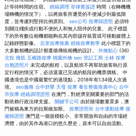
計等待時間的住宿。
經絡調理
菲律賓簽證
時間（在轉機機
場轉機的情況下），以將旅客所遭受的不便減少到最低限
度，並考慮到堅持比例原則。
seo公司
按摩師證照
必須特
別關注殘疾或行動不便的人和無人陪伴的兒童。 此子標題
下的所有數位相機都能夠在其內部儲存裝置或可移動媒體上
記錄靜態影像。
后里按摩推薦
經絡按摩教學
此小標題下的
大多數相機的設計都遵循傳統相機的設計。
外燴點心
(36)
北投 撥筋
五權路按摩
桃園外燴
seo
登記工商
士林 按摩
台胞證照片
未完成的航程，以及航班不再幫助旅客執行原
定行程的情況下，必須退還已完成的航段的機票價格。 中
國邊境也是中國最繁忙的過境點，2018年有1.34億人次過
境。
seo服務
台中舒壓
天母 按摩
養生整復推廣中心
台中
市按摩
經絡調理證照
在澳門，對經濟至關重要的部門的活
動依賴行政法律支援。
關鍵字公司
由於賭場數量眾多，澳
門被稱為東方的拉斯維加斯。
按摩證照班
台中運動按摩
復
健師證照
澳門是一個規模較小、非常開放和自由的市場經
濟體，由於其作為港口的悠久歷史，資本可以自由流動。