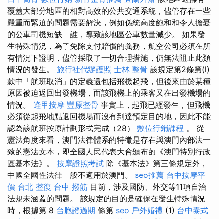
覆蓋大部分地區的相對高效的公共交通系統，儘管存在一些
嚴重而緊迫的問題需要解決，例如係統高度飽和和令人擔憂
的公車司機短缺，誰，導致該地區公車數量減少。 如果發
生特殊情況，為了免除支付賠償的義務，航空公司必須在所
有情況下證明，儘管採取了一切合理措施，仍無法阻止此類
情況的發生。
旅行社代辦護照
士林 整骨
該規定第2條第(l)
款中「航班取消」的定義還包括飛機起飛，但後來由於某種
原因被迫返回出發機場，而該飛機上的乘客又在出發機場的
情況。
逢甲按摩
豐原整骨
事實上，起飛已經發生，但飛機
必須從起飛地點返回機場而沒有到達預定目的地，因此不能
認為該航班按原計劃形式完成（28）
數位行銷課程
。 從
憲法角度來看，澳門法律體系的特徵是存在與澳門內部法一
致的憲法文本，即全國人民代表大會頒布的《澳門特別行政
區基本法》。
按摩證照考試
除《基本法》第三條規定外，
中國全國性法律一般不適用於澳門。
seo推薦
台中按摩平
價
台北 整復
台中 撥筋
目前，涉及國防、外交等11項自治
法規未涵蓋的問題。 該規定的目的是確保在發生特殊情況
時，根據第 8
台胞證過期
條第
seo
戶外婚禮
(1)
台中泰式