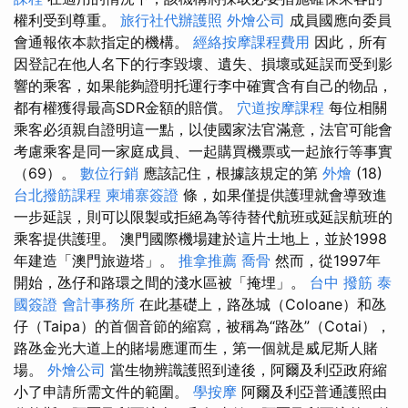
權利受到尊重。
旅行社代辦護照
外燴公司
成員國應向委員
會通報依本款指定的機構。
經絡按摩課程費用
因此，所有
因登記在他人名下的行李毀壞、遺失、損壞或延誤而受到影
響的乘客，如果能夠證明托運行李中確實含有自己的物品，
都有權獲得最高SDR金額的賠償。
穴道按摩課程
每位相關
乘客必須親自證明這一點，以使國家法官滿意，法官可能會
考慮乘客是同一家庭成員、一起購買機票或一起旅行等事實
（69）。
數位行銷
應該記住，根據該規定的第
外燴
(18)
台北撥筋課程
柬埔寨簽證
條，如果僅提供護理就會導致進
一步延誤，則可以限製或拒絕為等待替代航班或延誤航班的
乘客提供護理。 澳門國際機場建於這片土地上，並於1998
年建造「澳門旅遊塔」。
推拿推薦
喬骨
然而，從1997年
開始，氹仔和路環之間的淺水區被「掩埋」。
台中 撥筋
泰
國簽證
會計事務所
在此基礎上，路氹城（Coloane）和氹
仔（Taipa）的首個音節的縮寫，被稱為“路氹”（Cotai），
路氹金光大道上的賭場應運而生，第一個就是威尼斯人賭
場。
外燴公司
當生物辨識護照到達後，阿爾及利亞政府縮
小了申請所需文件的範圍。
學按摩
阿爾及利亞普通護照由