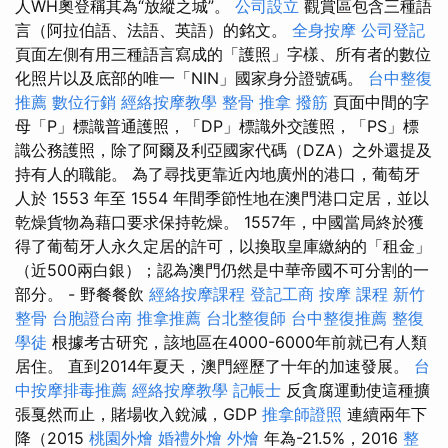
人WH奧登稱其為“放縱之城”。
公司設立
觀賞區包含三種語
言（阿拉伯語、法語、英語）的銘文。
全身按摩
公司登記
頁面左側有用三種語言寫成的「護照」字樣、所有者的數位
化照片以及底部的唯一「NIN」國家身分證號碼。
台中整復
推薦
數位行銷
經絡按摩教學
整骨 推拿
撥筋
頁面中間的字
母「P」標識普通護照，「DP」標識外交護照，「PS」標
識公務護照，除了阿爾及利亞國家代碼（DZA）之外還提及
持有人的職能。 為了尋找更靠近內地廣州的港口，葡萄牙
人於 1553 年至 1554 年間季節性地在澳門港口定居，並以
乾燥貨物為藉口要求保持乾燥。 1557年，中國當局終於獲
得了葡萄牙人永久定居的許可，以換取皇庫繳納的「租金」
（近500兩白銀）；認為澳門仍然是中華帝國不可分割的一
部分。 - 野餐餐飲
經絡按摩課程
登記工商
按摩 課程
新竹
整骨
台胞證台南
推拿推薦
台北整復師
台中整復推薦
整復
學徒
根據考古研究，該地區在4000-6000年前就已有人類
居住。 直到2014年夏天，澳門經歷了十年的加速發展。
台
中按摩排毒推薦
經絡按摩教學
記帳士
反貪腐運動使這種擴
張戛然而止，賭場收入銳減，GDP
推拿師證照
連續兩年下
降（2015
桃園外燴
婚禮外燴
外燴
年為-21.5%，2016
整