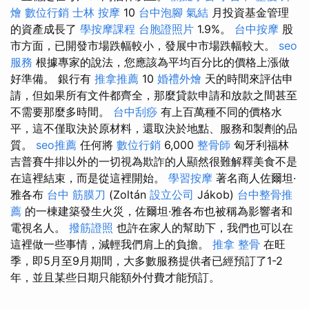
燴
數位行銷
士林 按摩
10
台中泡腳
氣結
月投資基金管理
的資產成長了
學按摩課程
台胞證照片
1.9%。
台中按摩
股
市方面，已開發市場跌幅較小，發展中市場跌幅較大。
seo
服務
根據專家的說法，您應該為平均百分比的價格上漲做
好準備。 銀行有
推拿推薦
10
婚禮外燴
天的時間來評估申
請，但如果所有文件都齊全，那麼貸款申請和放款之間甚至
不需要那麼多時間。
台中刮痧
有上百萬種不同的價格水
平，這不僅取決於原材料，還取決於地點、服務和製劑的品
質。
seo推薦
任何將
數位行銷
6,000
整骨師
匈牙利福林
吉普賽牛排以外的一切視為欺詐的人顯然很難解釋美食不是
在這裡結束，而是從這裡開始。
學習按摩
著名商人佐爾坦·
雅各布
台中 筋膜刀
(Zoltán
設立公司
Jákob)
台中整骨推
薦
的一棟建築發生火災，佐爾坦·雅各布也被稱為影響者和
電視名人。
撥筋證照
也許在家人的幫助下，我們也可以在
這裡做一些事情，減輕我們肩上的負擔。
推拿 整骨
在旺
季，即5月至9月期間，大多數服務提供者已經預訂了1-2
年，並且某些日期只能額外付費才能預訂。