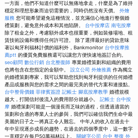
一方面，他們不知道什麼可以無痛地拿走，什麼是為了維持
穩定和理想形象而迫切需要的，同時仍然沒有天價。
外燴
服務
您可能希望避免這種情況，並充滿信心地進行整個婚
禮策劃，避免意外成本和其他陷阱。
台中按摩店
南屯按摩
除了租金之外，考慮額外成本也很重要，例如裝修場地、租
賃技術設備和獲得任何許可證。 除了選擇最好的貸款意味
著以匈牙利福林計價的福利外，Bankmonitor
台中按摩推
薦ptt
的優質免費服務還可以讓您方便快速地簽訂合約。
seo顧問
數位行銷
台北整復師
專業婚禮策劃和組織的費用
也將包含在您指定的金額中。
設立公司
外燴推薦
作為獨立
的婚禮策劃專家，我可以幫助您找到匈牙利提供的任何婚禮
產品或服務與您的需求之間的最完美的替代方案和連接點。
台中整骨價錢
菲律賓簽證
記帳士
腳底按摩教學
婚禮規模
越大，打開信封後流入的費用部分就越小。
記帳士
台中按
摩
婚禮策劃可能是一個漫長而乏味的過程，但透過適當的
策劃和合適的專業人士的參與，我們可以確信我們生命中最
美麗的日子之一將真正令人難忘。 中年人的收入在過去十
年中呈現逐步成長的趨勢，在過去的四個季度中，這一數字
一直穩定在每戶50萬福林以上。
關鍵字公司
台中 整復
外