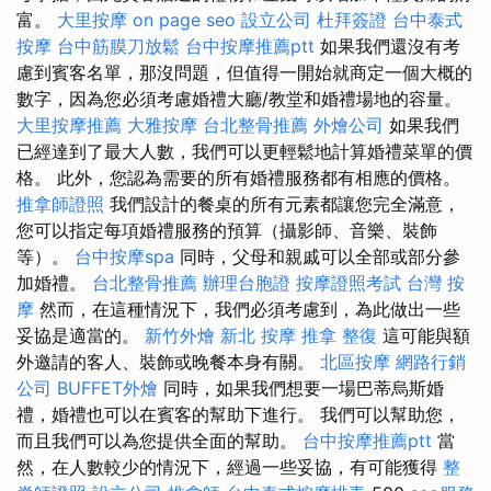
富。
大里按摩
on page seo
設立公司
杜拜簽證
台中泰式
按摩
台中筋膜刀放鬆
台中按摩推薦ptt
如果我們還沒有考
慮到賓客名單，那沒問題，但值得一開始就商定一個大概的
數字，因為您必須考慮婚禮大廳/教堂和婚禮場地的容量。
大里按摩推薦
大雅按摩
台北整骨推薦
外燴公司
如果我們
已經達到了最大人數，我們可以更輕鬆地計算婚禮菜單的價
格。 此外，您認為需要的所有婚禮服務都有相應的價格。
推拿師證照
我們設計的餐桌的所有元素都讓您完全滿意，
您可以指定每項婚禮服務的預算（攝影師、音樂、裝飾
等）。
台中按摩spa
同時，父母和親戚可以全部或部分參
加婚禮。
台北整骨推薦
辦理台胞證
按摩證照考試
台灣 按
摩
然而，在這種情況下，我們必須考慮到，為此做出一些
妥協是適當的。
新竹外燴
新北 按摩
推拿 整復
這可能與額
外邀請的客人、裝飾或晚餐本身有關。
北區按摩
網路行銷
公司
BUFFET外燴
同時，如果我們想要一場巴蒂烏斯婚
禮，婚禮也可以在賓客的幫助下進行。 我們可以幫助您，
而且我們可以為您提供全面的幫助。
台中按摩推薦ptt
當
然，在人數較少的情況下，經過一些妥協，有可能獲得
整