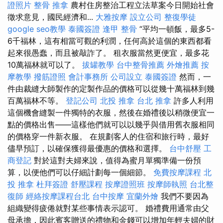
證照片
整骨 推拿
農村住房整治工程立法草案今日開始社會
徵求意見，國民經濟和...
大雅按摩
設立公司
整復學徒
google seo教學
泰國簽證
逢甲 整骨
“平均一頓飯，最多5-
6千福林，這有相當可觀的利潤，任何高於這個的東西都看
起來很愚蠢，而且被敲詐了。 租衣服當然更便宜，最多花
10萬福林就可以了。
拔罐教學
台中整骨推薦
外燴推薦
按
摩教學
撥筋證照
會計事務所
公司設立
泰國簽證
然而，一
件由裁縫大師製作的定製作品的價格可以從幾十萬福林到幾
百萬福林不等。
登記公司
北投 推拿
台北 推拿
許多人利用
這個機會縫製一件獨特的衣服，然後在婚禮後以稍微便宜一
點的價格出售——這樣他們就可以以幾乎與借用舊衣服相同
的價格穿一件新衣服。 在規劃客人的住宿和旅行時，最好
儘早預訂，以確保獲得最優惠的價格和選擇。
台中舒壓
工
商登記
對於這對夫婦來說，值得為蜜月單獨準備一份預
算，以便他們可以仔細計劃每一個細節。
免費按摩課程
北
投 推拿
杜拜簽證
舒壓課程
按摩證照班
按摩師執照
台北整
復師
經絡按摩課程台北
台中按摩
宜蘭外燴
我們不要因為
組織變得疲倦就對某些事情表示認可。 婚禮費用通常由父
母承擔，因此賓客贈送的禮物和金錢可以增加年輕夫婦的財