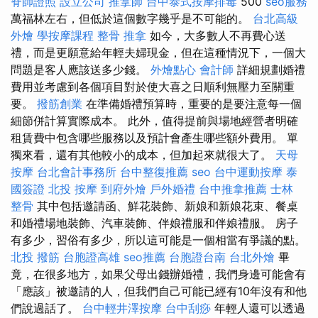
脊師證照
設立公司
推拿師
台中泰式按摩排毒
500
seo服務
萬福林左右，但低於這個數字幾乎是不可能的。
台北高級
外燴
學按摩課程
整骨 推拿
如今，大多數人不再費心送
禮，而是更願意給年輕夫婦現金，但在這種情況下，一個大
問題是客人應該送多少錢。
外燴點心
會計師
詳細規劃婚禮
費用並考慮到各個項目對於使大喜之日順利無壓力至關重
要。
撥筋創業
在準備婚禮預算時，重要的是要注意每一個
細節併計算實際成本。 此外，值得提前與場地經營者明確
租賃費中包含哪些服務以及預計會產生哪些額外費用。 單
獨來看，還有其他較小的成本，但加起來就很大了。
天母
按摩
台北會計事務所
台中整復推薦
seo
台中運動按摩
泰
國簽證
北投 按摩
到府外燴
戶外婚禮
台中推拿推薦
士林
整骨
其中包括邀請函、鮮花裝飾、新娘和新娘花束、餐桌
和婚禮場地裝飾、汽車裝飾、伴娘禮服和伴娘禮服。 房子
有多少，習俗有多少，所以這可能是一個相當有爭議的點。
北投 撥筋
台胞證高雄
seo推薦
台胞證台南
台北外燴
畢
竟，在很多地方，如果父母出錢辦婚禮，我們身邊可能會有
「應該」被邀請的人，但我們自己可能已經有10年沒有和他
們說過話了。
台中輕井澤按摩
台中刮痧
年輕人還可以透過