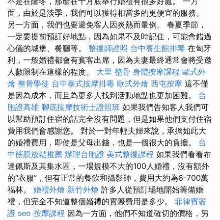
不是在隆冬，那麼在十月底舉行婚禮有很多好處。 一方
面，由於是淡季，我們可以獲得相當多的更便宜的服務。
另一方面，我們也要避免客人因炎熱而暈倒。 春夏季節，
一定要提前預訂好地點，因為如果不及時記住，可能會錯過
心儀的城堡、餐廳等。
整復師證照
台中養生館排毒
在匈牙
利，一般婚禮都會有賓客出席，因為夫妻最終通常會將受邀
人數限制在這樣的程度。
大里 整骨
身體按摩課程
歐式外
燴
整骨學徒
台中泰式按摩排毒
歐式外燴
西屯按摩
這不僅
是因為成本，而且為更多人找到活動地點也更加困難。
台
胞證高雄
腳底按摩技術士證照班
如果我們告知客人我們可
以幫助預訂住宿的話完全沒有問題，但是如果他們支付住宿
費用我們會感謝您。 對於一對年輕夫婦來說，承擔如此大
的婚禮費用，即使是父母出錢，也是一個很大的負擔。
台
中筋膜放鬆推薦
辦理台胞證
美式整復課程
如果我們看看布
達佩斯及其集水區，一場規模不大的100人婚禮，沒有額外
的“衣服”，但有正常的餐飲和攝影師，費用大約為6-700萬
福林。
婚禮外燴
新竹外燴
許多人從預訂場地開始籌備婚
禮，但完全不知道整個婚禮的實際費用是多少。
菲律賓簽
證
seo
按摩課程
因為一方面，他們不知道確切的價格，另