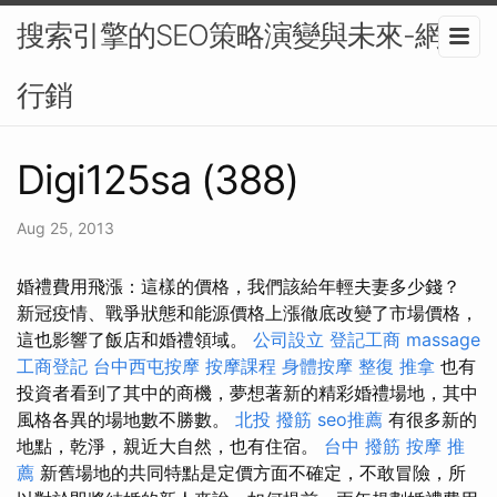
搜索引擎的SEO策略演變與未來-網路
行銷
Digi125sa (388)
Aug 25, 2013
婚禮費用飛漲：這樣的價格，我們該給年輕夫妻多少錢？
新冠疫情、戰爭狀態和能源價格上漲徹底改變了市場價格，
這也影響了飯店和婚禮領域。
公司設立
登記工商
massage
工商登記
台中西屯按摩
按摩課程
身體按摩
整復 推拿
也有
投資者看到了其中的商機，夢想著新的精彩婚禮場地，其中
風格各異的場地數不勝數。
北投 撥筋
seo推薦
有很多新的
地點，乾淨，親近大自然，也有住宿。
台中 撥筋
按摩 推
薦
新舊場地的共同特點是定價方面不確定，不敢冒險，所