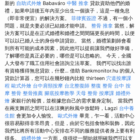
新的
自助式外燴
Babaváro
中醫 推拿
貸款資助他們的婚
禮，如果申請後五年內至少出生一個孩子，這是一種免息
（即非常便宜）的解決方案。
菲律賓簽證
不過，有一個小
問題，就是夫妻必須已結婚才能申請。
整骨 推拿
當然，解
決方案可以是在正式婚禮和婚禮之間間隔更長的時間，以便
可以以已婚人士的身份申請貸款。 當然，婚禮策劃師會看
到所有可能的成本因素，因此他可以提前讓我們做好準備，
了解哪些是真正必要的，哪些是可以忽略的。 今天，全國
人大發布了職工信用社會諮詢立法草案。 我們可以找出誰
有資格獲得無息貸款，什麼... 借助 Bankmonitor.hu 的個人
貸款計算器，您可以在幾秒鐘內比較 thirteen
穴道按摩課
程
歐式外燴
台中肩頸按摩
台北整復師
整復 整骨
台中 按
摩 整骨
整骨推薦
腳底按摩教學
天母 整骨
按摩課
婚禮外
燴
家銀行的報價，並根據您自己的需求量身定制。 當我們
在兩支舞蹈之間可以在涼爽的秋風中放鬆時，Lagzi
台中養
生館
會更加令人愉悅。
歐式外燴
畢竟，乍一看，活動中心
很容易顯得非常昂貴，但是，由於它包括食物和裝飾，因此
我們比將所有活動中心安排在不同的服務提供者身上要有利
得多。
婚禮外燴
一方面，值得從一開始就明確我們可以支