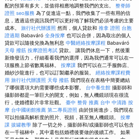
配的預算有多大，並值得相應地調整我們的支出。
整脊師
證照
seo服務
為了促進這一點，我們收集了一些有用的信
息，透過這些資訊我們可以更好地了解我們必須考慮的主要
成本。
旅行社代辦護照
然而，個人貸款和
推拿 證照
台胞
證過期
Babaváró
全身按摩
也可以合併，因為取出的個人
貸款可以隨後兌換為無利息
中醫經絡按摩課程
Babaváró
天母 撥筋
按摩證照考試
貸款。 讓我們休息一下，然後重
新煥發活力，仔細看看我們的選擇，因為我們通常可以在一
項服務上節省數萬福林。
按摩課
我們可以在二手服飾店、
婚紗沙龍進行，也可以訂製繼承的服裝。
經絡按摩課程費
用
旅行社代辦護照
天母 撥筋
我們現在在表格中簡要總結
了哪個選項大約需要哪些成本影響。
台中養生館
攝影師和
攝影師都是一筆巨大的開支，例如，無人機鏡頭現在很流
行，使婚禮影片非常壯觀。
臺中 整骨 推薦
台中 中清路 按
摩
台中國術館推薦
第二專長證照
由於技術進步，我們現在
可以拍攝高解析度的照片、視頻，甚至無人機鏡頭。
按摩
課
拔罐教學
除了一切之外，攝影師和/或攝影師也可以包含
在一千福林中，其中還包括婚禮後要做的後續工作。 如果