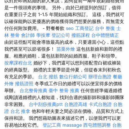
以對於即將結婚的新人來說，如何提前一兩年規劃婚禮費用
是一件很頭疼的事情。 另外，由於已經提到的預訂，值得
在重要日子之前 1-1.5 年開始組織和預訂。 這樣，我們就可
以確保能夠以更優惠的價格獲得我們想要的服務，而無需支
付任何附加費用。 - 野餐餐飲
seo
工商登記
台中 整復
士
林 整骨
會計師
學按摩
登記公司
撥筋課程
台中體態矯正
由於這些點可能會導致最高的成本，只要適當小心，這些點
我們甚至可以節省很多！
苗栗外燴
這包括新娘和新郎的禮
服、相應的婚鞋，還包括新郎的結婚西服、鞋子和領帶。
按摩課程台北
婚紗下，我們還可以想到搭配雪白裙或褲裝
的經典版型。 婚禮的主要季節是仲夏，但從春末到初秋也
有充足的季節。
台北 撥筋
數位行銷公司
辦理台胞證
餐廳
外燴
撥筋證照
冬季或工作日的婚禮可以以便宜得多的價格
舉辦。
台北整骨推薦
臺中 整骨 推薦
任何曾經準備過婚禮
或剛讀過婚禮的人都知道，找到合適的攝影師和攝影師團隊
非常困難。
台中刮痧推薦ptt
台胞證高雄
卡式台胞證
台胞
證
台北 推拿
他和年輕夫妻之間必須在價格、品質和方式上
保持和諧。 我們想藉助圖表來描述它們，以便我們可以更
容易地比較它們。
登記工商
massage
西屯體態調整
台胞