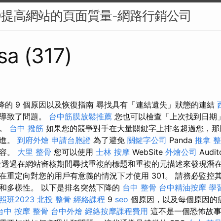
O提高網站的頁面質量-網路行銷公司
sa (317)
然下降的 9 個原因以及恢復指南 尋找具有「連結遺失」狀態的連結
能導致了問題。
台中筋膜放鬆推薦
您也可以檢查「上次找到日期
間。
台中 撥筋
如果您的競爭對手在大量關鍵字上排名超過您，那
改進。
到府外燴
申請台胞證
為了避免
關鍵字公司
Panda
推拿 
內容。
大里 整骨
您可以使用
士林 按摩
WebSite
外燴公司
Audit
透過在網站審核期間尋找重複的標題和重複的元描述來發現潛在
在重定向對您的用戶有意義的情況下才使用 301。 請務必監控
和多樣性。 以下是排名突然下降的
台中 整骨
台中精油按摩
學
班2023
北投 整骨
經絡課程
9
seo
個原因，以及每個原因的
台中 按摩 整骨
台中外燴
經絡按摩課程費用
這不是一個恐怖故事