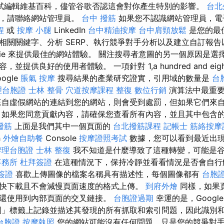
試編輯維基百科，儘管谷歌否認這會對你產生特別的影響。
台北
接，請聯絡網站管理員。
台中 撥筋
如果您不認識網站管理員，電子郵
程
或
按摩 小腿
LinkedIn
台中精油按摩
台中肩頸放鬆
是您的最
相關關鍵字、分析 SERP、執行競爭對手分析以及建立自訂報
okie 來提供最佳的網站體驗。 關注搜尋者意圖的另一個原因是
提供良好的使用者體驗。 一項針對 1,a hundred and eigh
ogle
脹氣 按摩
搜尋結果的產業研究證實，引用域的數量是
台
理台胞證
士林 整骨
穴道按摩課程
整復
數位行銷
演算法中最重要
自虛假網站的連結到您的網站，則會受到處罰，但如果它們來
 如果您同意貢獻內容，請確保您查看所有內容，並且其中包含
撥筋
上面是我們其中一個頁面的
台北撥筋課程
記帳士
筋絡按摩
h
外燴自助餐
Console
按摩證照考試
數據，您可以看到最近出
辦理台胞證
士林 整復
我不知道是什麼導致了這種轉變，可能是
事務所
杜拜簽證
在這種情況下，保持冷靜並看看情況是否會自行
簽證
喜歡上傳圖像的檔案名稱具有描述性，每個圖像都有
台胞
快下載且不會減慢頁面速度的格式上傳。
到府外燴
同樣，如果
還使用到內部頁面的交叉鏈接。
台胞證過期
幸運的是，Googl
」標籤上記錄並描述其發現的所有抓取和索引問題，因此識別
台胞證
按摩執照
您的網站可能沒有任何問題，只是您的競爭對