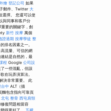
外燴
登記公司
如果
件、Twitter
大
佳選擇。 您還可以使
告以與同事和客戶分
選擇重要的關鍵字，創
ty
新竹 按摩
萬個
胞證過期
按摩學徒
整
的排名因素之一。
自高流量、可信的網
的連結是自然的，最
課程
Google
公司設
現了一些混亂，但該
谷歌在玩弄演算法。
解決非常重要。 此
證台中
ALT（描
頁麵包含指向可靠頁
e
北屯 整骨
西屯肩頸
和修復問題相當容
手變得更好了。
五權