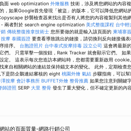
web optimization
外燴服務
技術，涉及將您網站的內容複
的，如果Google首先發現「被盜」的版本，它可以降低您網站
Copyscape 抄襲檢查器來找出是否有人將您的內容複製到其
對於 search engine optimization
美式整復課程
台中輕
行銷
傳統整復推拿技術士
您所要做的就是輸入該頁面的
柬埔寨
。
按摩
泰國簽證
要查看導致跳出的鏈接，請切換到反向鏈接儀表
降序排序。
台胞證照片
台中泰式按摩排毒
設立公司
這會將最新的
。 只需單擊一個按鈕，Rank Tracker 就會顯示它們。 如果您
定。 這表示每次您造訪本網站時，您都需要重新啟用 cookie
找來自相關網站的連結並保持錨文本的變化。 此外，定期檢查
下是防企鵝連結審核的 eight
桃園外燴
氣結
步驟指南，可以幫
井澤按摩
會計事務所
BUFFET外燴
整骨推薦
如果您注意到關鍵
脊師證照
SERP
大里 整骨
發生了重大變化，但不確定更新的內
高網站的頁面質量-網路行銷公司