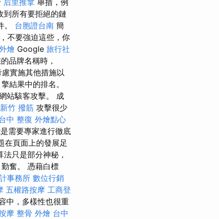
骨
后里推拿
舉措，例
收到所有要拒絕的鏈
件。
台胞證台南
簡
，不要強迫這些，你
外燴
Google
旅行社
您的品牌名稱時，
考慮實施其他措施以
引擎結果中的排名。
網站駭客攻擊。 成
新竹 撥筋
攻擊很少
台中 整復
外燴點心
能是需要專家進行徹底
主題在頁面上的發展足
算法只是部分神秘，
勤奮。 憑藉白標
計事務所
數位行銷
摩
五權路按摩
工商登
容中，多樣性也很重
按摩 整骨
外燴
台中