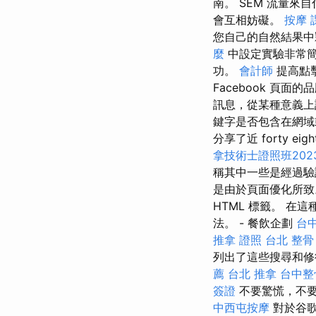
南。 SEM 流量來自付費廣
會互相妨礙。
按摩 
您自己的自然結果
麼
中設定實驗非常
功。
會計師
提高點
Facebook 頁面
訊息，從某種意義上
鍵字是否包含在網域或
分享了近 forty eigh
拿技術士證照班202
稱其中一些是經過驗
是由於頁面優化所致
HTML 標籤。 
法。 - 餐飲企劃
台
推拿 證照
台北 整骨
列出了這些搜尋和修復 sea
薦
台北 推拿
台中整
簽證
不要驚慌，不要
中西屯按摩
對於谷歌