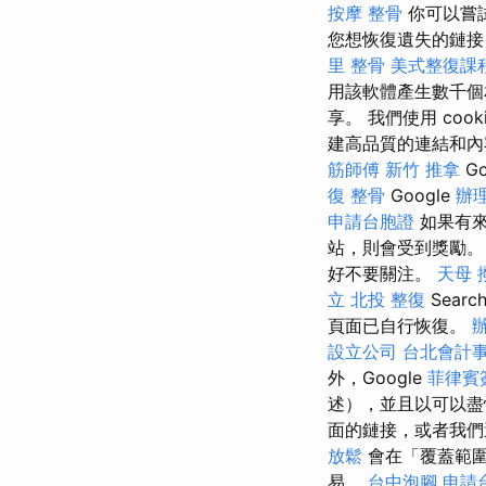
按摩 整骨
你可以嘗
您想恢復遺失的鏈
里 整骨
美式整復課
用該軟體產生數千個
享。 我們使用 co
建高品質的連結和內容，並
筋師傅
新竹 推拿
Go
復 整骨
Google
辦
申請台胞證
如果有來
站，則會受到獎勵。
好不要關注。
天母 
立
北投 整復
Searc
頁面已自行恢復。
設立公司
台北會計
外，Google
菲律賓
述），並且以可以盡
面的鏈接，或者我們
放鬆
會在「覆蓋範圍
易。
台中泡腳
申請