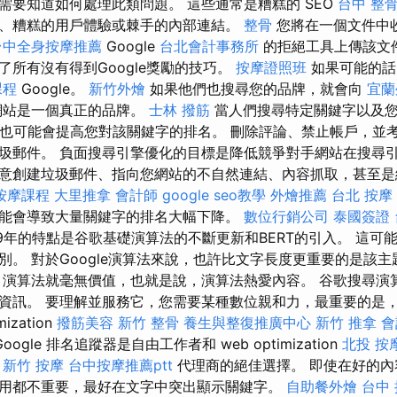
需要知道如何處理此類問題。 這些通常是糟糕的 SEO
台中 整
、糟糕的用戶體驗或棘手的內部連結。
整骨
您將在一個文件中
台中全身按摩推薦
Google
台北會計事務所
的拒絕工具上傳該文
了所有沒有得到Google獎勵的技巧。
按摩證照班
如果可能的話
課程
Google。
新竹外燴
如果他們也搜尋您的品牌，就會向
宜蘭
網站是一個真正的品牌。
士林 撥筋
當人們搜尋特定關鍵字以及
也可能會提高您對該關鍵字的排名。 刪除評論、禁止帳戶，並
圾郵件。 負面搜尋引擎優化的目標是降低競爭對手網站在搜尋
意創建垃圾郵件、指向您網站的不自然連結、內容抓取，甚至是
按摩課程
大里推拿
會計師
google seo教學
外燴推薦
台北 按摩
能會導致大量關鍵字的排名大幅下降。
數位行銷公司
泰國簽證
19年的特點是谷歌基礎演算法的不斷更新和BERT的引入。 這可
別。 對於Google演算法來說，也許比文字長度更重要的是該
，演算法就毫無價值，也就是說，演算法熱愛內容。 谷歌搜尋演
資訊。 要理解並服務它，您需要某種數位親和力，最重要的是，
mization
撥筋美容
新竹 整骨
養生與整復推廣中心
新竹 推拿
會
ogle 排名追蹤器是自由工作者和 web optimization
北投 按
新竹 按摩
台中按摩推薦ptt
代理商的絕佳選擇。 即使在好的內
用都不重要，最好在文字中突出顯示關鍵字。
自助餐外燴
台中 