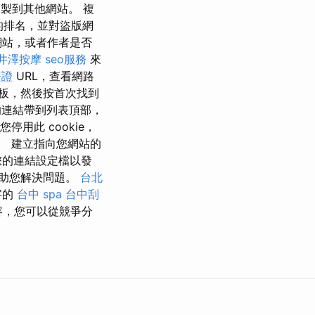
製到其他網站。 複
的排名，並對盜版網
他網站，或者作者是否
井澤按摩
seo服務
來
簽證
URL，查看網路
板，然後按首次找到
連結帶到列表頂部，
停用此 cookie，
。 建立指向您網站的
您的連結設定檔以發
助您解決問題。
台北
字的
台中 spa
台中刮
容，您可以從競爭分