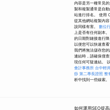
內容是另一種常見的負面 
製和複製通常是自動
站進行排名。 使用 
從其他網站複製內容 - 兩者
說同樣有害。
數位
上是否有任何副本
的日期對鏈接進行
以便您可以快速查看它們
我們將無法儲存您的設
連結時，請確保僅查
現任何可疑連結。 以
會計事務所
台中輕
痧
第二專長證照
整
析中找到一些線索。
如何運用SEO提