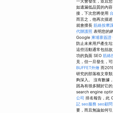
一天會發生，並且您
如遺漏低品質的內容
接，下次您將使用
而言之，他再次描述
就會擅長
筋絡按摩
代辦護照
表明您的
Google
柬埔寨簽證
防止未來用戶產生垃
這些活動通常包括故
功的負面 SEO
筋絡
見，但一旦發生，可
BUFFET外燴
而20
研究的部落格文章類
夠深入。 沒有數據
因為有很多關於它的
search engine opti
公司
排名報告，此 Go
記
seo服務
seo顧問
要，而且無論如何引