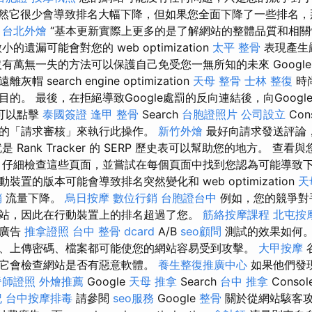
然它很少會導致排名大幅下降，但如果您全面下降了一些排名，
。
台北外燴
“基本更新實際上更多的是了解網站的整體品質和相關
的遺漏可能會對您的 web optimization
太平 整骨
表現產生
有萬無一失的方法可以保護自己免受您一無所知的未來 Google
 search engine optimization
天母 整骨
士林 整復
時
的。 最後，在拒絕導致Google處罰的反向連結後，向Goog
可以點擊
泰國簽證
逢甲 整骨
Search
台胞證照片
公司設立
Con
的「請求審核」來執行此操作。
新竹外燴
最好向請求發送評論
 Rank Tracker 的 SERP 歷史表可以幫助您的地方。 查
 仔細檢查這些頁面，並嘗試在每個頁面中找到您認為可能導致下
置的版本可能會導致排名突然變化和 web optimization
天
銷
流量下降。
烏日按摩
數位行銷
台胞證台中
例如，您的競爭對
站，因此在行動裝置上的排名超過了您。
筋絡按摩課程
北屯按
的廣告
推拿證照
台中 整骨 dcard
A/B
seo顧問
測試的效果如何。 
、上傳密碼、檔案都可能使您的網站容易受到攻擊。
大甲按摩
它會檢查網站是否有惡意軟體。
養生整復推廣中心
如果他們發
脊師證照
外燴推薦
Google
天母 推拿
Search
台中 推拿
Consol
記
台中按摩排毒
請參閱
seo服務
Google
整骨
關於從網站駭客