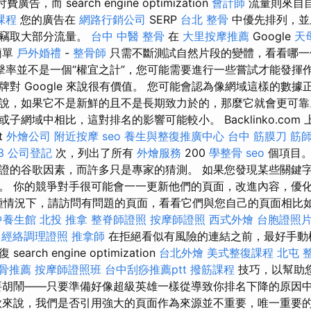
告，而 search engine optimization
會計師
流量則來自
課程
您的廣告在
網路行銷公司
SERP
台北 整骨
中優先排列，並
中竊取大部分流量。
台中 中醫 整骨
在
大里按摩推薦
Google
天
簡單
戶外婚禮
-
整骨師
只需不斷測試自然片段的變體，看看哪一
擊率並不是一個“權宜之計”，您可能需要進行一些嘗試才能發揮作
的品牌對 Google 來說很有價值。 您可能會認為像網域這樣的數據正在
說，如果它不是新鮮的且不是長期致力於的，那麼它就會更可靠
子網域中相比，這對排名的影響可能較小。 Backlinko.com
t
外燴公司
附近按摩
seo
養生與整復推廣中心
台中 筋膜刀
筋
3
公司登記
次，列出了所有
外燴服務
200
學整骨
seo
個項目
證的谷歌因素，而許多只是專家的猜測。 如果您發現某些關鍵
。 你的競爭對手很可能會一一更新他們的頁面，改進內容，優
在這種情況下，請訪問有問題的頁面，看看它們與您自己的頁面相比
中養生館
北投 推拿
整脊師證照
按摩師證照
西式外燴
台胞證照
經絡調理證照
推拿師
在拒絕看似有風險的連結之前，最好手動
rch engine optimization
台北外燴
美式整復課程
北屯 
骨推薦
按摩師證照班
台中刮痧推薦ptt
撥筋課程
技巧，以幫助
胡鬧——只要準備好像超級英雄一樣從導致你排名下降的原因
來說，我們是否引用強大的頁面作為來源並不重要，唯一重要的