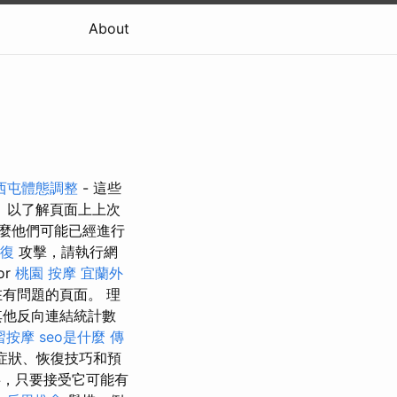
About
西屯體態調整
- 這些
」以了解頁面上上次
麼他們可能已經進行
整復
攻擊，請執行網
or
桃園 按摩
宜蘭外
有問題的頁面。 理
其他反向連結統計數
習按摩
seo是什麼
傳
症狀、恢復技巧和預
，只要接受它可能有