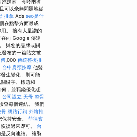
自然搜索，有時兩者
且可以毫無問題地從
母 推拿
Ads
seo是什
個在點擊方面最成
用。 擁有大量讚的
向 Google 傳達
。 與您的品牌或關
 上發布的一篇貼文被
師傅
,000
傳統整復推
。
台中肩頸按摩
他聲
字發生變化，則可能
化關鍵字、標題和
如何，並藉鑑優化想
片
公司設立
天母 整骨
檢查每個連結。 我們
整骨
網路行銷
外燴推
您保持安全。
菲律賓
中恢復過來即可。
台
是反向連結。 複製