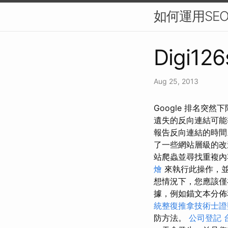
如何運用SE
Digi126
Aug 25, 2013
Google 排名突
遺失的反向連結可
報告反向連結的時
了一些網站層級的
站爬蟲並尋找重複
燴
來執行此操作，並
想情況下，您應該僅
據，例如錨文本分佈
統整復推拿技術士證照
防方法。
公司登記