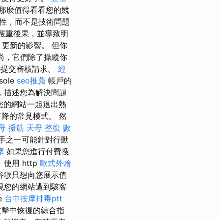
那麼值得看看您的競
性，而不是技術問題
嚴重後果，並導致明
 更新的影響。 但你
尚，它們除了操縱你
le提交審核請求。
經
sole
seo推薦
帳戶的
，描述您為解決問題
看與您的網站一起退出熱
降的常見模式。 然
母 撥筋
天母 整復
數
手之一可能針對行動
摩
如果您進行付費搜
使用 http
歐式外燴
谷歌只想向您展示值
現您的網站遭到駭客
e
台中按摩排毒ptt
攻擊中恢復的綜合指