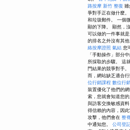
路按摩
新竹 整復
雖
爭對手正在做什麼
和垃圾郵件。 一個微小
顯的下降。 顯然，沒
可以做的一件事就是遠離灰帽
的排名之外沒有其他目
絡按摩證照
氣結
您
「手動操作」部分中
所採取的步驟。 這就是
門結果的競爭對手。
而，網站缺乏適合行動裝
位行銷課程
數位行
裝置優化了他們的網
索，您就會知道您
與訪客交換敏感資料
得信賴的內容，因此
攻擊，他們會在
整
中通知您。
公司登