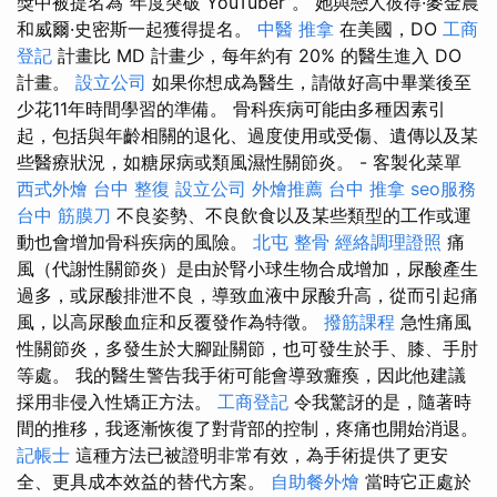
獎中被提名為“年度突破 YouTuber”。 她與戀人彼得·麥金農
和威爾·史密斯一起獲得提名。
中醫 推拿
在美國，DO
工商
登記
計畫比 MD 計畫少，每年約有 20% 的醫生進入 DO
計畫。
設立公司
如果你想成為醫生，請做好高中畢業後至
少花11年時間學習的準備。 骨科疾病可能由多種因素引
起，包括與年齡相關的退化、過度使用或受傷、遺傳以及某
些醫療狀況，如糖尿病或類風濕性關節炎。 - 客製化菜單
西式外燴
台中 整復
設立公司
外燴推薦
台中 推拿
seo服務
台中 筋膜刀
不良姿勢、不良飲食以及某些類型的工作或運
動也會增加骨科疾病的風險。
北屯 整骨
經絡調理證照
痛
風（代謝性關節炎）是由於腎小球生物合成增加，尿酸產生
過多，或尿酸排泄不良，導致血液中尿酸升高，從而引起痛
風，以高尿酸血症和反覆發作為特徵。
撥筋課程
急性痛風
性關節炎，多發生於大腳趾關節，也可發生於手、膝、手肘
等處。 我的醫生警告我手術可能會導致癱瘓，因此他建議
採用非侵入性矯正方法。
工商登記
令我驚訝的是，隨著時
間的推移，我逐漸恢復了對背部的控制，疼痛也開始消退。
記帳士
這種方法已被證明非常有效，為手術提供了更安
全、更具成本效益的替代方案。
自助餐外燴
當時它正處於