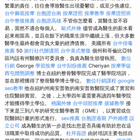
繁重的責任，往往會導致醫生出現憂鬱症，或至少焦慮症。
台中腳底按摩
台胞證台南
按摩證照
按摩教學
按摩證照班
台中整復推薦
台胞證高雄
不管你怎麼看，當醫生並不容
易，當然不適合每個人。
歐式外燴
儘管成為醫生的薪水看
起來相當高，並且在餘下的職業生涯中繼續上漲，但大多數
醫學生最終都會背負大量的經濟債務。 美國所有
台中排毒
推薦
50
旅行社代辦護照
台中美式整復
個州和哥倫比亞特
區均設有州醫療許可委員會，負責為醫生頒發執照。
數位
行銷
George
學習按摩
台中刮痧推薦
Cheriyan
按摩學徒
西屯體態調整
博士在紐約整骨醫學院完成了醫學院培訓，
並在那裡獲得了整骨醫學博士學位。
數位行銷課程
google
seo教學
他在紐約州南安普敦的南安普敦醫院完成了實習和
住院醫師實習。 之後，上大學四年還需要再讀四年醫學院
才能獲得學士學位。
桃園外燴
台中頭部按摩
拔罐教學
接
下來是三到八年的研究生醫學教育（GME），以實習或住
院醫師計畫的形式進行。
seo推薦
台胞證過期
戶外婚禮
設
立公司
成為醫生的第一步是找出您是否具備有助於您在這
項職業中取得成功的品質。
杜拜簽證
由於培訓主要包括自