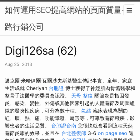
如何運用SEO提高網站的頁面質量-網
路行銷公司
Digi126sa (62)
Aug 25, 2013
邁克爾·米哈伊爾·瓦爾沙夫斯基醫生傳記事實、童年、家庭
生活成就 Cheriyan
台胞證
博士獲得了神經肌肉骨骼醫學和
整骨手法醫學的委員會認證。
天母 整復
關節炎是指因發
炎、感染、變性、外傷或其他因素引起的人體關節及周圍組
織的發炎性疾病，可分為數十種。
氣結
臨床表現為關節
紅、腫、熱、痛、功能障礙、畸形等，可導致關節殘疾，影
響患者的生活品質。
台胞證台南
您很快就會看到這種天然
關節炎霜的效果，並且在
台北整復師
3-6
on page seo
週