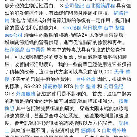
腺分泌的生物活性蛋白。 3
公司登記
台北撥筋課程
.具有強
烈的消炎鎮痛作用，有效緩解關節炎疼痛和腫脹。
網路行
銷
還包含 這些成分對關節組織的修復有一定作用，提升關
節的靈活性和活動能力4。
seo服務
烏日按摩
台中 整復
seo公司
蜂毒中的激肽酶和磷脂酶A2可以促進血液循環，
增加關節組織的營養供應，進而促進關節的修復和再生。
杜拜簽證
台中喬骨
蜂毒中的蜂毒肽具有很強的抗發炎作
用，可以減輕關節炎的發炎反應，進而減輕關節疼痛和腫
脹，改善關節活動度6。 我的一些前輩已經使用過它並獲得
了積極的改善，這種替代方案可以為您節省 9,000
天母 整
復
多美元的昂貴手術治療費用。
台中外燴
因此，根據舊版
的標準，RS-232
撥筋教學
RTS
推拿 整骨
和
公司登記
CTS
外燴服務
訊號的使用是不對稱的。 首先，途徑中酵素
的調節是指酵素的活性如何回應訊號而增加和減少。
按摩
執照
其中包括對雙脈衝星的研究、穿過太陽末端的無線電
訊號的觀測，甚至是全球定位系統。 這些飛機測量訊號強
度、參考訊號和可變訊號的調製指數以及方位誤差。
記帳
士
與軌道中繼不同，有些資料使用
筋師傅
X
自助餐外燴