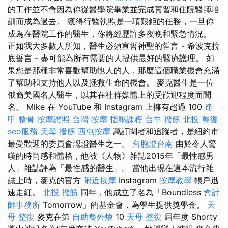
的工作並不會因為你從醫學院畢業並完成實習和住院醫師培
訓而成為過去。 獲得行醫執照是一項艱鉅的任務，一旦你
成為在醫院工作的醫生，你將經歷許多夜晚和緊急情況。
正如我大多數人所知，醫生必須宣誓神聖的誓言 - 希波克拉
底誓言 - 盡可能為所有需要的人提供最好的醫療護理。 如
果您是那種非常喜歡幫助他人的人，那麼這個職業機會充滿
了幫助和支持他人以及拯救生命的機會。 麥克醫生是一位
俄裔美國名人醫生，以其在社群媒體上的受歡迎程度而聞
名。 Mike 在 YouTube 和 Instagram 上擁有超過 100
逢
甲 整骨
按摩證照
台灣 按摩
指壓課程
台中 撥筋
北投 整復
seo服務
天母 撥筋
西屯按摩
萬訂閱者和追蹤者，是紐約市
最受歡迎的委員會認證醫生之一。
台胞證台南
由於令人驚
嘆的時尚感和體格，他被《人物》雜誌2015年「最性感男
人」雜誌評為「最性感的醫生」。 當他出現在這本流行雜
誌上時，麥克的官方
附近按摩
Instagram
按摩教學
帳戶迅
速走紅。
北投 撥筋
同年，他成立了名為「Boundless
會計
師事務所
Tomorrow」的基金會，為學生提供獎學金。
天
母 整復
麥克在第
自助餐外燴
10
天母 整復
屆年度 Shorty