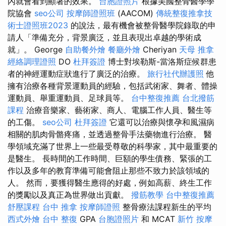
內就會看到顯著的效果。
台胞證照片
根據美國整骨醫學學
院協會
seo公司
按摩師證照班
(AACOM)
傳統整復推拿技
術士證照班2023
的說法，最有機會被整骨醫學院錄取的申
請人「準備充分，背景廣泛，並且表現出卓越的學術成
就」。 George
自助餐外燴
餐廳外燴
Cheriyan
天母 推拿
經絡調理證照
DO
杜拜簽證
博士對埃勒斯-當洛斯症候群患
者的神經運動症狀進行了廣泛的治療。
旅行社代辦護照
他
擁有治療各種背景運動員的經驗，包括武術家、舞者、體操
運動員、舉重運動員、足球員等。
台中整復推薦
台北撥筋
課程
治療音樂家、藝術家、商人、電腦工作人員、醫生等
的工傷。
seo公司
杜拜簽證
它還可以治療與懷孕和風濕病
相關的肌肉骨骼疼痛，並透過整骨手法藥物進行治療。 醫
學領域充滿了世界上一些最受尊敬的科學家，其中最重要的
是醫生。 長時間的工作時間、巨額的學生債務、緊張的工
作以及多年的教育準備可能會阻止那些不致力於該領域的
人。 然而，要獲得醫生應得的好處，例如高薪、終生工作
的獎勵以及真正為世界做出貢獻。
撥筋教學
台中整復推薦
舒壓課程
台中 推拿
按摩師證照
整骨療法課程新生的平均
西式外燴
台中 整復
GPA
台胞證照片
和 MCAT
新竹 按摩