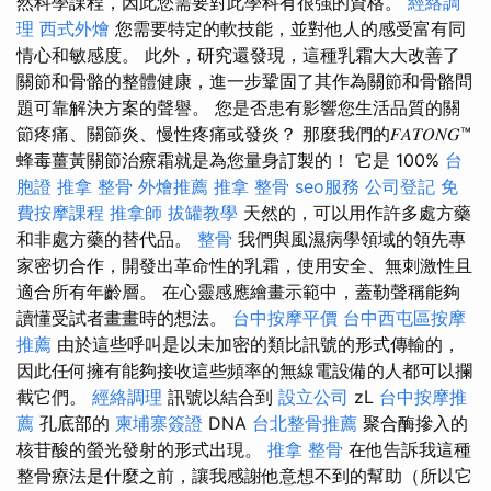
然科學課程，因此您需要對此學科有很強的資格。
經絡調
理
西式外燴
您需要特定的軟技能，並對他人的感受富有同
情心和敏感度。 此外，研究還發現，這種乳霜大大改善了
關節和骨骼的整體健康，進一步鞏固了其作為關節和骨骼問
題可靠解決方案的聲譽。 您是否患有影響您生活品質的關
節疼痛、關節炎、慢性疼痛或發炎？ 那麼我們的𝐹𝐴𝑇𝑂𝑁𝐺™
蜂毒薑黃關節治療霜就是為您量身訂製的！ 它是 100%
台
胞證
推拿 整骨
外燴推薦
推拿 整骨
seo服務
公司登記
免
費按摩課程
推拿師
拔罐教學
天然的，可以用作許多處方藥
和非處方藥的替代品。
整骨
我們與風濕病學領域的領先專
家密切合作，開發出革命性的乳霜，使用安全、無刺激性且
適合所有年齡層。 在心靈感應繪畫示範中，蓋勒聲稱能夠
讀懂受試者畫畫時的想法。
台中按摩平價
台中西屯區按摩
推薦
由於這些呼叫是以未加密的類比訊號的形式傳輸的，
因此任何擁有能夠接收這些頻率的無線電設備的人都可以攔
截它們。
經絡調理
訊號以結合到
設立公司
zL
台中按摩推
薦
孔底部的
柬埔寨簽證
DNA
台北整骨推薦
聚合酶摻入的
核苷酸的螢光發射的形式出現。
推拿 整骨
在他告訴我這種
整骨療法是什麼之前，讓我感謝他意想不到的幫助（所以它