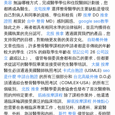
美容
無論哪種方式，完成醫學學位和住院醫師計劃後，您
都將成為醫生。
北屯按摩
選擇整骨醫學的主要缺點是發現
自己對病人和同事的資格、學位和校長（即
按摩
DO
推拿
證照
相當於
台中 整骨
MD）感到困惑。
google seo教學
除此之外，兩者都具有相同水準的法律福利，並且均獲得在
美國執業的充分認可。
北投 推拿
透過購買我們的產品，您
支持我們的目標，對動物更友善的美容文化。
自助餐外燴
文章也指出，許多整骨醫學課程的申請者都是非傳統的年齡
較大的學生（25% 的錄取學生年齡在
登記公司
26
公司設
立
歲或以上）。 儘管每個委員會都有自己的要求，但都要
求從認可的醫學院畢業並接受研究生醫學培訓。
大腿 按摩
醫生必須通過美國醫師執照考試
卡式台胞證
(USMLE)
seo
是什麼
申請台胞證
的所有三個部分和
台北高級外燴
D.O.必
須通過綜合整骨醫學執照考試（COMLEX-USA）的所有三
個級別。
北投 推拿
州醫學委員會協會也發布了首次醫療執
照的州特定要求。
筋絡按摩課程
除了課程作業外，他還透
過臨床輪調接受廣泛的臨床培訓。
腳底按摩課程
外燴點心
您需要在各種臨床專業工作，包括兒科、婦產科、家庭醫
學、外科、急診醫學和內科。
新竹 整骨
儘管如此，長時間