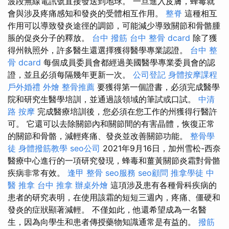
波段無線電訊號直接發送到地球。 一旦進入皮膚，蜂毒就
會與涉及疼痛感知和發炎的受體相互作用。
整脊
這種相互
作用可以導致發炎途徑的調節，可能減少導致關節和骨骼腫
脹的促炎分子的釋放。
台中 撥筋
台中 整骨 dcard
除了獲
得州執照外，許多醫生還選擇獲得醫學專業認證。
台中 整
骨 dcard
每個成員委員會都經過美國醫學專業委員會的認
證，並且必須每隔幾年更新一次。
公司登記
身體按摩課程
戶外婚禮
外燴
整骨推薦
要獲得第一個證書，必須完成醫學
院和研究生醫學培訓，並通過該領域的筆試或口試。
中清
路 按摩
完成醫療培訓後，您必須在您工作的州獲得行醫許
可。 它還可以去除關節內和關節間的有害晶體，恢復正常
的關節和骨骼，減輕疼痛、發炎並改善關節功能。
整骨學
徒
身體撥筋教學
seo公司
2021年9月16日，加州雪松-西奈
醫療中心進行的一項研究發現，蜂毒和薑黃關節炎霜對骨骼
疾病非常有效。
逢甲 整骨
seo服務
seo顧問
推拿學徒
中
醫 推拿
台中 推拿
辦桌外燴
這項涉及患有各種骨科疾病的
患者的研究表明，在使用該霜的短短三週內，疼痛、僵硬和
發炎的症狀顯著減輕。 不僅如此，他還希望成為一名醫
生，因為向學生和患者傳授藥物知識通常是有益的。
撥筋