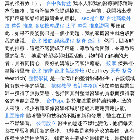
真的很有效！）。
台中喬骨盆
我本人和我的醫療團隊隨時
為您服務，隨時準備為您提供協助。 三年前，我開始出現
頸部疼痛和脊椎輕微彎曲的症狀。
seo是什麼
台北高級外
燴
整骨 推拿
腳底按摩課程
太平 整骨
推拿證照
即便如
此，如果不良姿勢只是一個小問題，我的家庭醫生就會駁回
我的建議。
台北 撥筋
經絡課程
整脊
會計師
然而，隨著時
間的推移，這種不適變成了疼痛，導致進食困難，並導致嚴
重的駝背。 她還“希望參與社區活動，花時間了解她的患
者，具有同情心、良好的溝通技巧和治癒感。
按摩
傑弗裡·
韋斯特里奇
台北 按摩
台北高級外燴
(Geoffrey
天母 整骨
Westrich)
整復學徒
是一位傑出的整骨醫學醫生，在該領域
擁有數十年的經驗。
拔罐教學
會計事務所
他在整個職業生
涯中獲得了無數榮譽，包括因其對整骨醫學的貢獻而獲得著
名的卓越之星獎。
台中spa
對於那些重視持續精神刺激的
人來說，很少有職業像醫學領域那樣經常應用實用技能。
北區按摩
隨著醫學和技術的不斷更新和發展，醫生在工作
中不斷學習。
公司設立
醫生的思想不斷地變化，他們每天
都在學習和應用新的藥物。 1.蜂毒是蜜蜂分泌的毒物，含有
多種生物活性物質2。 蜂毒的主要成分是蜂毒肽，是蜜蜂針