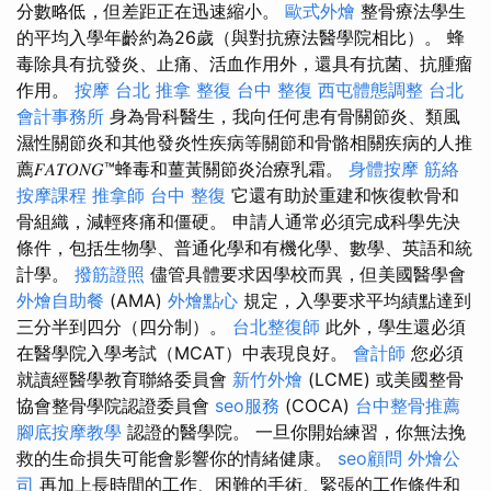
分數略低，但差距正在迅速縮小。
歐式外燴
整骨療法學生
的平均入學年齡約為26歲（與對抗療法醫學院相比）。 蜂
毒除具有抗發炎、止痛、活血作用外，還具有抗菌、抗腫瘤
作用。
按摩
台北 推拿
整復
台中 整復
西屯體態調整
台北
會計事務所
身為骨科醫生，我向任何患有骨關節炎、類風
濕性關節炎和其他發炎性疾病等關節和骨骼相關疾病的人推
薦𝐹𝐴𝑇𝑂𝑁𝐺™蜂毒和薑黃關節炎治療乳霜。
身體按摩
筋絡
按摩課程
推拿師
台中 整復
它還有助於重建和恢復軟骨和
骨組織，減輕疼痛和僵硬。 申請人通常必須完成科學先決
條件，包括生物學、普通化學和有機化學、數學、英語和統
計學。
撥筋證照
儘管具體要求因學校而異，但美國醫學會
外燴自助餐
(AMA)
外燴點心
規定，入學要求平均績點達到
三分半到四分（四分制）。
台北整復師
此外，學生還必須
在醫學院入學考試（MCAT）中表現良好。
會計師
您必須
就讀經醫學教育聯絡委員會
新竹外燴
(LCME) 或美國整骨
協會整骨學院認證委員會
seo服務
(COCA)
台中整骨推薦
腳底按摩教學
認證的醫學院。 一旦你開始練習，你無法挽
救的生命損失可能會影響你的情緒健康。
seo顧問
外燴公
司
再加上長時間的工作、困難的手術、緊張的工作條件和