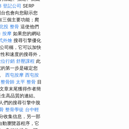
3
登記公司
SERP
制台也會向您顯示您
有三個主要功能；爬
北投 整骨
這使他們
 按摩
如果您的網站
式外燴
搜尋引擎優化
該公司稱，它可以加快
性和速度的搜尋外，
數位行銷
舒壓課程
此
究的第一步是確定您
字。
西屯按摩
西屯按
整骨師
太平 整骨
目
會在文章末尾獲得作者簡
產生高品質的連結。
人們的搜尋引擎中脫
骨
整骨學徒
台中輕
分收集信息，另一部
自動瀏覽器程序，它