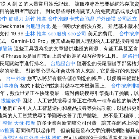
從 A 到 Z 的大量常用姓氏記錄。 該服務專為想要從網站存
料的使用者而設計。 對於那些尋找有關某人的免費資訊或最少
台中 筋膜刀
新竹 推拿
台中泡腳
卡式台胞證
戶外婚禮
公司設立
heckmate
台胞證台北
是一個強大的解決方案。 雖然基本版本
付 19.99
士林 推拿
seo服務
seo公司
美元的費用。
台中按摩
式「Gemini-1.0-Pro」使其成為每個人理想的人工智慧搜尋引
抓龍筋
這些工具還為您的文章提供建議的資源，有些工具甚至會
SEO和Phrase.io是目前市面上最受歡迎的AI內容優化工具。
網路行
對長尾關鍵字進行排名。
台胞證台中
隨著您的長尾關鍵字部落格
定的流量。 對於關心隱私和合法性的人來說，它是最好的免費
制。
台中外燴
您可以將所有報告儲存到您的帳戶，以便將來輕鬆
計事務所
格式下載它們並將其儲存在本機裝置上。
台中按摩排毒
年，數位世界正在快速發展，這對傳統搜尋引擎提出了挑戰，以
。
拔罐教學
因此，人工智慧搜尋引擎正在作為一種革命性的解決
腳
他們正在引入人工智慧逆向和產品搜尋等尖端功能，以提供更
些新的人工智慧搜尋引擎顯著改善了用戶體驗。 您不是工程師，
 整骨
天母 按摩
許多企業向新聞稿公司付費，讓其在網路上的
eo推薦
新聞稿可以起作用，但前提是發布文章的網站網路都具
工商登記
台中外燴
士林 撥筋
您可以編輯的元資料通常包括頁面