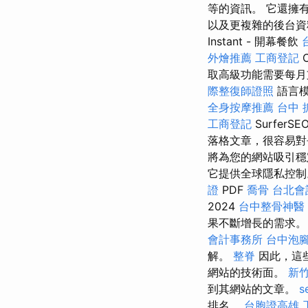
等的資訊。 它還擁有
以及更複雜的後台資
Instant - 開幕餐飲
外燴推薦
工商登記
C
取高級功能需要每月支
際整復師證照
語言模
全身按摩推薦
台中 
工商登記
Surfer
落格文章，很容易
將為您的網站吸引穩
它提供全球隱私控
證
PDF
喬骨
台北會
2024
台中整骨神醫
果不斷增長的需求
會計事務所
台中泡
解。
整脊
因此，這
網站的技術面。
新竹
到其網站的文章。
s
排名。
台胞證高雄