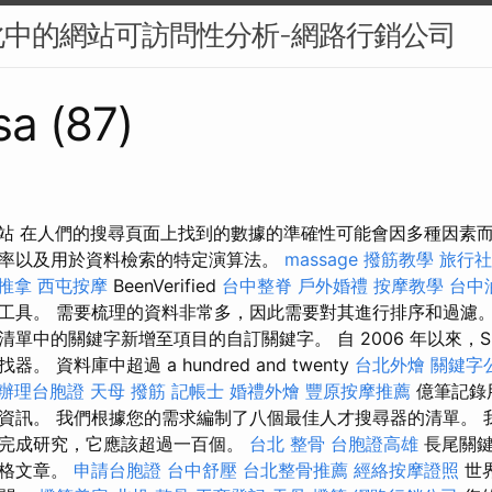
化中的網站可訪問性分析-網路行銷公司
sa (87)
網站 在人們的搜尋頁面上找到的數據的準確性可能會因多種因素而
率以及用於資料檢索的特定演算法。
massage
撥筋教學
旅行社
 推拿
西屯按摩
BeenVerified
台中整脊
戶外婚禮
按摩教學
台中
工具。 需要梳理的資料非常多，因此需要對其進行排序和過濾。
單中的關鍵字新增至項目的自訂關鍵字。 自 2006 年以來，Sp
 資料庫中超過 a hundred and twenty
台北外燴
關鍵字
辦理台胞證
天母 撥筋
記帳士
婚禮外燴
豐原按摩推薦
億筆記錄
資訊。 我們根據您的需求編制了八個最佳人才搜尋器的清單。 
完成研究，它應該超過一百個。
台北 整骨
台胞證高雄
長尾關鍵
落格文章。
申請台胞證
台中舒壓
台北整骨推薦
經絡按摩證照
世