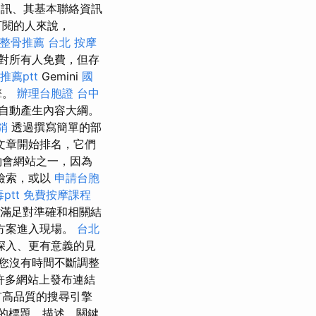
取資訊、其基本聯絡資訊
訂閱的人來說，
整骨推薦
台北 按摩
對所有人免費，但存
推薦ptt
Gemini
國
擎。
辦理台胞證
台中
自動產生內容大綱。
銷
透過撰寫簡單的部
文章開始排名，它們
約會網站之一，因為
檢索，或以
申請台胞
ptt
免費按摩課程
滿足對準確和相關結
方案進入現場。
台北
深入、更有意義的見
您沒有時間不斷調整
許多網站上發布連結
有高品質的搜尋引擎
的標題、描述、關鍵