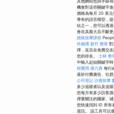
其他網站也與手錶
機會對這些關鍵字進
價格為每月 20 美元或每年
專有的語言模型，
站之一，您可以透過
會在其龐大且不斷更
經絡按摩課程
Peopl
外婚禮
新竹 整骨
對
擇，並且在免費交友
您的排名。
士林 整
中輸入起始關鍵字時
程費用
唐六典
每行
基於付費廣告、社群
公司登記
沙鹿按摩
多少追蹤者以及追
您每月有多少訪客搜
擇要關注的國家、城市
您快速找到 ID 所
資訊。 該工具可以