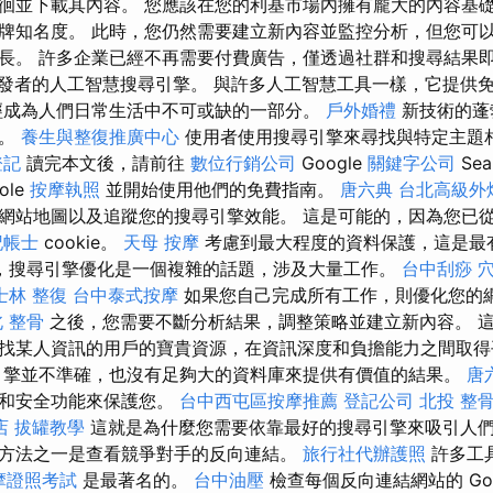
徊並下載其內容。 您應該在您的利基市場內擁有龐大的內容基
牌知名度。 此時，您仍然需要建立新內容並監控分析，但您可
長。 許多企業已經不再需要付費廣告，僅透過社群和搜尋結果
針對開發者的人工智慧搜尋引擎。 與許多人工智慧工具一樣，它提供
經成為人們日常生活中不可或缺的一部分。
戶外婚禮
新技術的蓬
路。
養生與整復推廣中心
使用者使用搜尋引擎來尋找與特定主題
登記
讀完本文後，請前往
數位行銷公司
Google
關鍵字公司
Sea
ole
按摩執照
並開始使用他們的免費指南。
唐六典
台北高級外
網站地圖以及追蹤您的搜尋引擎效能。 這是可能的，因為您已
記帳士
cookie。
天母 按摩
考慮到最大程度的資料保護，這是最
，搜尋引擎優化是一個複雜的話題，涉及大量工作。
台中刮痧
士林 整復
台中泰式按摩
如果您自己完成所有工作，則優化您的
 整骨
之後，您需要不斷分析結果，調整策略並建立新內容。 
找某人資訊的用戶的寶貴資源，在資訊深度和負擔能力之間取
引擎並不準確，也沒有足夠大的資料庫來提供有價值的結果。
唐
私和安全功能來保護您。
台中西屯區按摩推薦
登記公司
北投 整
店
拔罐教學
這就是為什麼您需要依靠最好的搜尋引擎來吸引人們
方法之一是查看競爭對手的反向連結。
旅行社代辦護照
許多工
摩證照考試
是最著名的。
台中油壓
檢查每個反向連結網站的 Goo