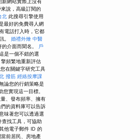
的新網站實際上沒有
戶來說，高級訂閱的
台北
此搜尋引擎使用
是最好的免費尋人網
有電話打入時，它都
資訊。
婚禮外燴
中醫
好的介面而聞名。
戶
這是一個不錯的選
引擎頻繁地重新評估
您在關鍵字研究工具
北 撥筋
經絡按摩課
無論您的行銷策略是
助您實現這一目標。
數量、發布頻率、擁有
們的資料庫可以告訴
意味著您可以透過選
郵件查找工具，可協助
他電子郵件 ID 的
關當前居民、房地產