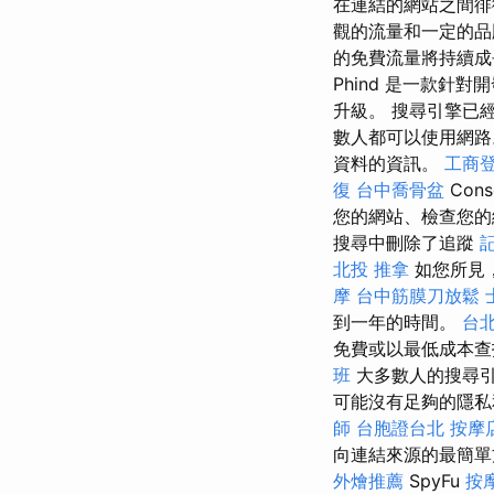
在連結的網站之間徘
觀的流量和一定的品
的免費流量將持續成
Phind 是一款
升級。 搜尋引擎已
數人都可以使用網
資料的資訊。
工商
復
台中喬骨盆
Cons
您的網站、檢查您的
搜尋中刪除了追蹤
北投 推拿
如您所見
摩
台中筋膜刀放鬆
到一年的時間。
台北
免費或以最低成本查
班
大多數人的搜尋
可能沒有足夠的隱
師
台胞證台北
按摩
向連結來源的最簡單
外燴推薦
SpyFu
按