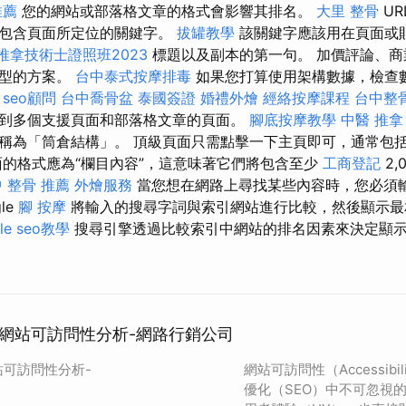
推薦
您的網站或部落格文章的格式會影響其排名。
大里 整骨
UR
須包含頁面所定位的關鍵字。
拔罐教學
該關鍵字應該用在頁面或
推拿技術士證照班2023
標題以及副本的第一句。 加價評論、商
類型的方案。
台中泰式按摩排毒
如果您打算使用架構數據，檢查
。
seo顧問
台中喬骨盆
泰國簽證
婚禮外燴
經絡按摩課程
台中整
到多個支援頁面和部落格文章的頁面。
腳底按摩教學
中醫 推拿
稱為「筒倉結構」。 頂級頁面只需點擊一下主頁即可，通常包
面的格式應為“欄目內容”，這意味著它們將包含至少
工商登記
2,
 整骨 推薦
外燴服務
當您想在網路上尋找某些內容時，您必須
le
腳 按摩
將輸入的搜尋字詞與索引網站進行比較，然後顯示
le seo教學
搜尋引擎透過比較索引中網站的排名因素來決定顯
網站可訪問性分析-網路行銷公司
可訪問性分析-
網站可訪問性（Accessib
優化（SEO）中不可忽視