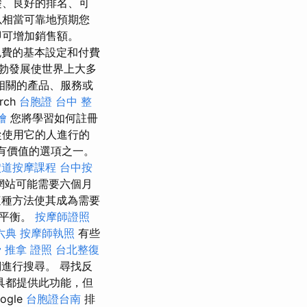
礎、良好的排名、可
以相當可靠地預期您
即可增加銷售額。
免費的基本設定和付費
勃發展使世界上大多
相關的產品、服務或
rch
台胞證
台中 整
燴
您將學習如何註冊
從使用它的人進行的
有價值的選項之一。
穴道按摩課程
台中按
網站可能需要六個月
這種方法使其成為需要
得平衡。
按摩師證照
六典
按摩師執照
有些
骨
推拿 證照
台北整復
進行搜尋。 尋找反
具都提供此功能，但
gle
台胞證台南
排