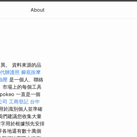
About
異。 資料來源的品
代辦護照
腳底按摩
油壓
是一個人、聯絡
 市場上的每個工具
okeo 一直是一個
公司
工商登記
台中
用於識別個人並準確
我們建議您收集大量
字用於根據預先安排
界各地還有數十萬個