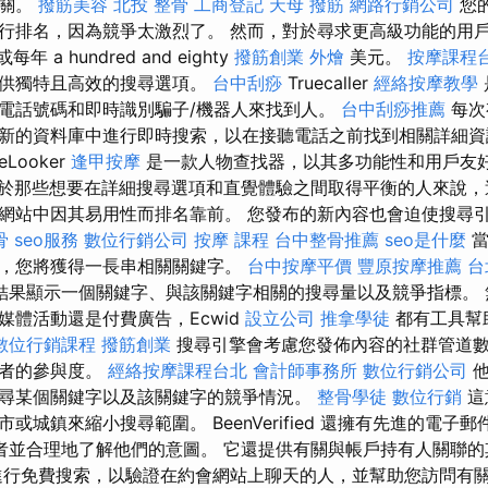
有關。
撥筋美容
北投 整骨
工商登記
天母 撥筋
網路行銷公司
您
行排名，因為競爭太激烈了。 然而，對於尋求更高級功能的用
 a hundred and eighty
撥筋創業
外燴
美元。
按摩課程
提供獨特且高效的搜尋選項。
台中刮痧
Truecaller
經絡按摩教學
電話號碼和即時識別騙子/機器人來找到人。
台中刮痧推薦
每次
新的資料庫中進行即時搜索，以在接聽電話之前找到相關詳細
eLooker
逢甲按摩
是一款人物查找器，以其多功能性和用戶友
於那些想要在詳細搜尋選項和直覺體驗之間取得平衡的人來說，
網站中因其易用性而排名靠前。 您發布的新內容也會迫使搜尋
骨
seo服務
數位行銷公司
按摩 課程
台中整骨推薦
seo是什麼
當
，您將獲得一長串相關關鍵字。
台中按摩平價
豐原按摩推薦
台
結果顯示一個關鍵字、與該關鍵字相關的搜尋量以及競爭指標。 
媒體活動還是付費廣告，Ecwid
設立公司
推拿學徒
都有工具幫
數位行銷課程
撥筋創業
搜尋引擎會考慮您發佈內容的社群管道
蹤者的參與度。
經絡按摩課程台北
會計師事務所
數位行銷公司
他
尋某個關鍵字以及該關鍵字的競爭情況。
整骨學徒
數位行銷
這
或城鎮來縮小搜尋範圍。 BeenVerified 還擁有先進的電子
有者並合理地了解他們的意圖。 它還提供有關與帳戶持有人關聯的其
進行免費搜索，以驗證在約會網站上聊天的人，並幫助您訪問有