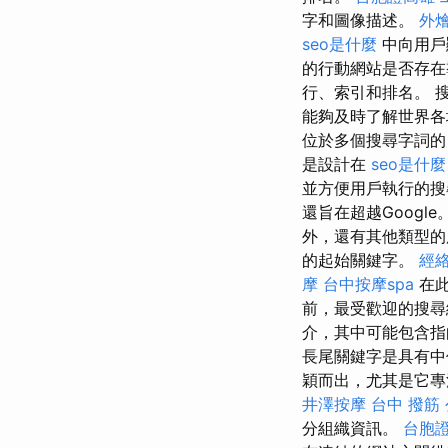
字和圖像描述。
外
seo是什麼
中向用戶
的行動網站是否存在
行、索引和排名。 
能夠及時了解世界各
位於多個搜尋字詞
是設計在
seo是什麼
並方便用戶執行的
還旨在超越Google
外，還有其他類型的
的起始關鍵字。
經
摩
台中按摩spa
在此
前，最受歡迎的搜
介，其中可能包含指
長尾關鍵字是具有中低
穎而出，尤其是它專
井澤按摩
台中 撥筋
分組織資訊。
台胞