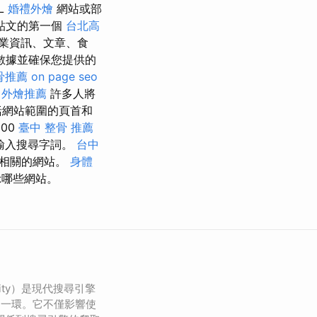
L
婚禮外燴
網站或部
貼文的第一個
台北高
業資訊、文章、食
數據並確保您提供的
骨推薦
on page seo
外燴推薦
許多人將
括網站範圍的頁首和
000
臺中 整骨 推薦
輸入搜尋字詞。
台中
最相關的網站。
身體
示哪些網站。
ility）是現代搜尋引擎
的一環。它不僅影響使