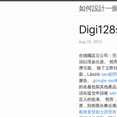
如何設計一個
Digi128
Aug 25, 2013
在德國設立公司：完
須以現金出資。 然
濟方面。 除了立即
面，László
seo顧問
廣告。
google se
的名義包裝其他產品
須在提交申請後
seo
定人的批准。 然而
票，則有限合夥企業
復推拿技術士證照班2