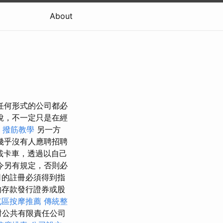
About
任何形式的公司都必
說，不一定只是在經
撥筋教學
另一方
幾乎沒有人應聘招聘
載卡車，透過以自己
令另有規定，否則必
司的註冊必須得到指
的存款發行證券或股
屯區按摩推薦
傳統整
對公共有限責任公司