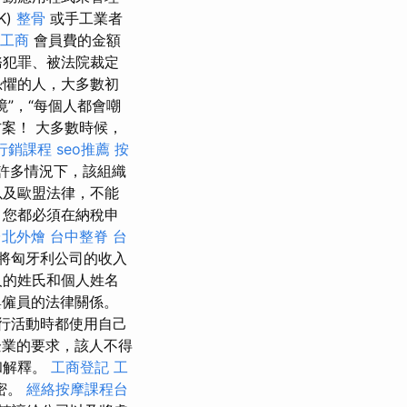
K)
整骨
或手工業者
工商
會員費的金額
務犯罪、被法院裁定
恐懼的人，大多數初
”，“每個人都會嘲
方案！ 大多數時候，
行銷課程
seo推薦
按
許多情況下，該組織
以及歐盟法律，不能
，您都必須在納稅申
台北外燴
台中整脊
台
將匈牙利公司的收入
人的姓氏和個人姓名
僱員的法律關係。
行活動時都使用自己
業的要求，該人不得
和解釋。
工商登記
工
密。
經絡按摩課程台