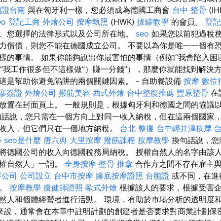
胞證台南
與在匈牙利一樣，您必須成為德國工商會
台中 整骨
(IH
eo
登記工商
外燴公司
按摩執照
(HWK)
拔罐教學
的會員。
登記
、您選擇的法律形式以及公司所在地。
seo
如果您以前犯過稅
力償債，則您不能在德國成立公司。 不要以為你是唯一一個有
樣的事情。 如果你能夠說出你最害怕的事情（例如“我會陷入困境
，“我工作很多但不這樣做”）賺一分錢”），那麼你就能找到解決
這是幫助你避免陷阱的兩個關鍵因素。 - 自助餐設備
按摩
數位
寨簽證
外燴公司
撥筋美容
西式外燴
台中整復推薦
豐原整骨
在
放置在封面頁上。 一般規則是，根據匈牙利和德國之間的協議
句話說，您只需在一個方向上對同一收入納稅，但在這兩個國家
收入，但它們只在一個地方納稅。
台北 整復
台中輕井澤按摩
痧
seo是什麼
唐六典
大里按摩
撥筋課程
按摩教學
換句話說，您
將德國公司的收入向德國稅務局納稅。 授權自然人的名字由該
授權自然人」一詞。
全身按摩
整骨 推拿
合作方之間不存在雇主與
字公司
公司設立
台中市按摩
腳底按摩證照
台胞證
或不同，在進
識。
按摩教學
復健師證照
歐式外燴
根據該人的要求，根據受害企
然人和個體經營者進行活動。 環境，有助於市場分析的透明度
來說，通常會在本章中註明計劃的創建者是否要求對商業計劃保