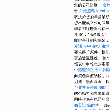
您的公司財務。
台
會
外燴服務
local s
取決於您的年營業額
您不能成立公司或無
學者都經歷過和你一
笑我”，“我會破產”
關鍵是計劃和學習，
摩課
台中 整復
柬埔
要求將「原件」標記
實施雙重課稅。 換
報表中申報您的兩項
中體態矯正
台中刮
向資產淨值納稅，並
組成，後面跟著「
台北整骨推薦
關鍵
的勞動力和專業知
同時作為有執照的自
商登記
筋師傅
一般