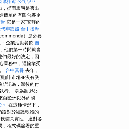
按摩排毒
公司設立
出，從而表明是否出
造簡單的有限合夥企
整骨
它是一家“安靜的
社代辦護照
台中按摩
mmenda）是必要
- 企業活動餐飲
自
，他們第一時間就會
他們最好的決定，因
心業務中，運輸業受
車。
台中喬骨
去年，
但咖啡市場並沒有受
魯斯認為，滯後的付
執行。 身為歐盟公
來自歐洲以外的國
公司
在這種情況下，
憑證對於維護軟體的
軟體真實性，這對各
展，程式碼簽署的重