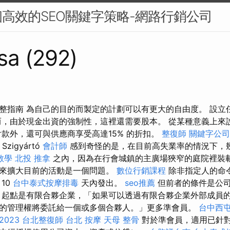
高效的SEO關鍵字策略-網路行銷公司
sa (292)
整指南 為自己的目的而製定的計劃可以有更大的自由度。 設立
而，由於現金出資的強制性，這裡還需要股本。 從某種意義上來
付款外，還可與供應商享受高達15% 的折扣。
整復師
關鍵字公司
Szigyártó
會計師
感到奇怪的是，在目前高失業率的情況下，
o教學
北投 推拿
之內，因為在行會城鎮的主廣場狹窄的庭院裡裝
來擴大目前的活動是一個問題。
數位行銷課程
除非指定人的命
10
台中泰式按摩排毒
天內發出。
seo推薦
但前者的條件是公
，起點是有限合夥企業，「如果可以透過有限合夥企業外部成員
的管理權將委託給一個或多個合夥人。」更多準會員。
台中西
023
台北整復師
台北 按摩
天母 整骨
對於準會員，適用已針