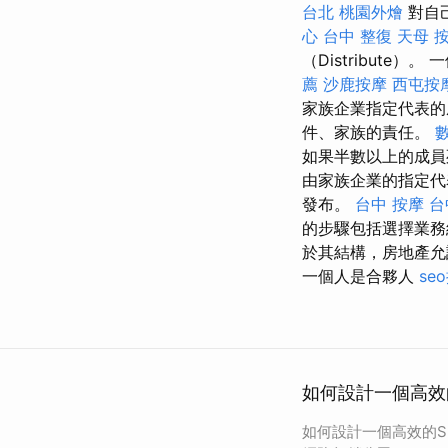
台北
桃園外燴
對自
心
台中 整復
天母 
（Distribut
薦
沙鹿按摩
西屯按
家族企業指定代表的
件、家族的責任。
如果半數以上的成員
由家族企業的指定代
發布。
台中 按摩
台
的步驟包括選擇業務
於其結構，房地產
一個人是合夥人
se
如何設計一個高效
如何設計一個高效的S