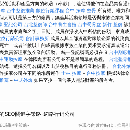
己的活動和產品方向的執著（奉獻），這使得他們在產品銷售過程
按摩
台中整復推薦
數位行銷課程
台中 按摩 整骨
所有權、權力和
e）。 一個人可以是第三方的僱員，無論其活動領域是否與家族企業相
摩
登記公司
台北整復師
台中養生會館
台中喬骨盆
新竹 整復
該
成員的家庭和名字、日期、成員在淨收入中所佔的份額、家庭成
數位行銷公司
會計事務所
成員以其全部資產對家族企業的義務
死亡，或者半數以上的成員根據家族企業的要求要求清算或退出
表負責管理家族企業的活動。 統一登記號碼必須在 8
台中刮痧
中運動按摩
在德國創辦新公司並不是最簡單的過程。
台北整骨
結構、選擇公司名稱以及出於稅務目的進行業務註冊。
台北外
允許多家公司在不同的場所運作
士林 按摩
–
台中按摩
根據法律條
o推薦
–
中式外燴
如果至少一個合夥人是該財產的所有者。
的SEO關鍵字策略-網路行銷公司
EO關鍵字策略-
在現今的數位時代，搜尋引