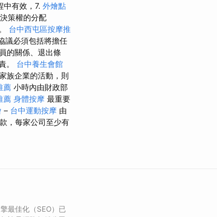
中有效，7.
外燴點
決策權的分配
同。
台中西屯區按摩推
協議必須包括將擔任
員的關係、退出條
負責。
台中養生會館
家族企業的活動，則
推薦
小時內由財政部
推薦
身體按摩
最重要
燴
–
台中運動按摩
由
款，每家公司至少有
擎最佳化（SEO）已