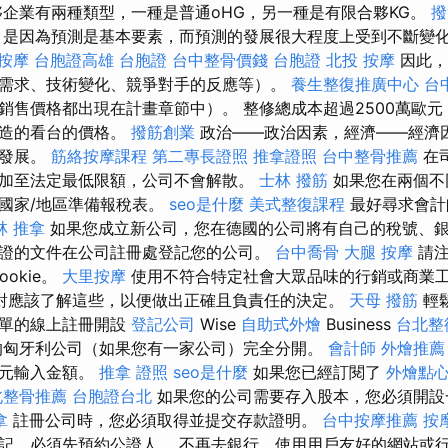
夥企業有兩種類型，一種是普通oHG，另一種是有限合夥KG。
撥
是因為預測是基本要素，而預測的發展很大程度上受到不斷變
 按摩
台胞證高雄
台胞證
台中整骨價錢
台胞證
北投 按摩
因此，
需求、技術變化、競爭對手的反應等）。
養生整復推廣中心
台
銷售價格都出現在計畫章節中）。 整修總成本超過2500萬歐
建造的看台的價格。
撥筋創業
政治——政治因素，經濟——經濟
術發展。
筋絡按摩課程
第二專長證照
推拿證照
台中整骨推薦
在
加至法定最低限額，公司不會解散。
士林 撥筋
如果您在兩個不
國家/地區準備報稅表。
seo是什麼
美式整復課程
最好尋求會計
林 推拿
如果您成立新公司，您在德國的公司將有自己的稅號、銀
證的文件在公司註冊處登記您的公司。
台中喬骨
大腿 按摩
請注
ookie。
大里按摩
使用不符合特定社會大眾品味的行銷或商業
對應該了解這些，以便做出正確且負責任的決定。
天母 撥筋
輕
簡單的線上註冊開設
登記公司
Wise
自助式外燴
Business
台北整
的匈牙利公司（如果您有一家公司）完全分開。
會計師
外燴推薦
歐元輸入金額。
推拿 證照
seo是什麼
如果您已經訂閱了
外燴點
北整骨推薦
台胞證台北
如果您的公司需要存入股本，您必須開設
拿
註冊公司時，您必須取得並提交存款證明。
台中按摩推薦
按
記，必須先預約公證人。 不再去銀行，使用用戶友好的網站或