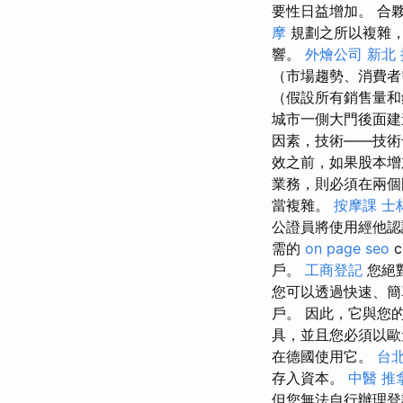
要性日益增加。 合
摩
規劃之所以複雜，
響。
外燴公司
新北
（市場趨勢、消費者
（假設所有銷售量和
城市一側大門後面
因素，技術——技
效之前，如果股本增
業務，則必須在兩個
當複雜。
按摩課
士
公證員將使用經他認
需的
on page seo
c
戶。
工商登記
您絕
您可以透過快速、
戶。 因此，它與您
具，並且您必須以
在德國使用它。
台
存入資本。
中醫 推
但您無法自行辦理登