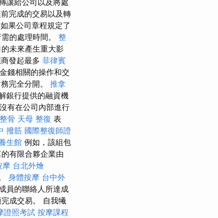
轉讓給公司以及將處
前完成的交易以及轉
如果公司章程規定了
所需的處理時間。
整
司的未來產生重大影
應商發起最多
菲律賓
金錢相關的操作和交
財務完全分開。
推拿
解銀行提供的融資機
線沒有在公司內部進行
 整骨
天母 整復
表
中 撥筋
國際整復師證
養生館
例如，該組包
單的有限合夥企業由
按摩
台北外燴
擔。
身體按摩
台中外
成員的聯絡人所達成
完成交易。 自我犧
摩證照考試
按摩課程