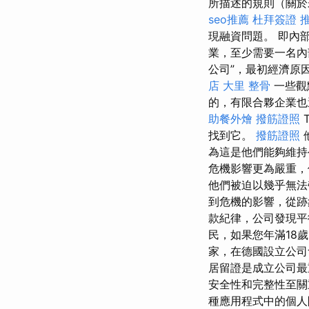
所描述的規則（關於
seo推薦
杜拜簽證
現融資問題。 即內
業，至少需要一名
公司”，最初經濟原
店
大里 整骨
一些觀
的，有限合夥企業也
助餐外燴
撥筋證照
T
找到它。
撥筋證照
為這是他們能夠維
危機影響更為嚴重，
他們被迫以幾乎無
到危機的影響，從跡
款紀律，公司發現平
民，如果您年滿18
家，在德國設立公司
居留證是成立公司
安全性和完整性至
種應用程式中的個人