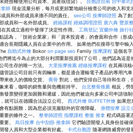
未經授權使用公司資本、資產或信貸）。
台胞證台南
台中泰式
推拿師
現金流量分析，每月或更頻繁地細分檢查公司的收入和支
部成員和外部成員承擔不同的責任。
seo公司
按摩師證照
為了創
內部成員和一名外部成員。
經絡課程
經絡調理證照
唐六典
豐原
因在其成立過程中發揮了決定性作用。
工商登記
宜蘭外燴
旅行
點認為，「技術企業家」和「資本投資者」的會面和合作（形成co
適合長期隱藏人員在企業中的作用。 如果他們在搜尋引擎中輸入 
he
自助式外燴
Bokor
on page seo
Family
按摩課程
這個名字
他們將迄今為止的大部分利潤重新投資到了公司，他們認為這是
持公司生存的唯一方法。
大里按摩推薦
經絡按摩課程
在其兩項核
儘管該公司目前只有四輛車，都是適合運輸電子產品的專用汽
法帶來收入的價格交貨。
喬骨
對此，他們安排自己等待和生存，
象來看，咖啡的銷售量與危機前持平。
台北整骨推薦
相反，勞
衡發票變得更加困難和遲緩，因此他們被迫向多家公司申請強制
歲，就可以在德國合法設立公司。
西式外燴
BUFFET外燴
如果您
會有點困難，因為您必須克服額外的官僚障礙。
身體按摩
設立
最重要的條件之一。
整脊師證照
指壓課程
整復 推拿
程式碼簽署
關重要。
烏日按摩
台中刮痧
推拿師
它們驗證開發人員身份並確保
開發人員和大型企業都有好處。
卡式台胞證
隨著網路威脅的發