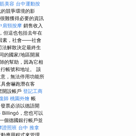
筋美容
台中運動按
化的競爭環境的影
很難獲得必要的資訊
中肩頸按摩
銷售收入
元，但這也包括去年在
因素，社會——社會
司法解散決定最終生
同的國家/地區開展
師的幫助，因為它相
行帳號和地址。 該
意，無法停用功能所
工具會嚇跑潛在客
鬆開設帳戶
登記工商
復師
桃園外燴
帳
發票必須以德語開
心
Billingó，您也可以
一個德國銀行帳戶並
摩證照班
台中 推拿
行動應用程式來管理