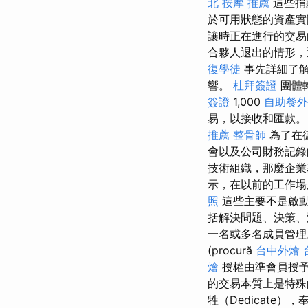
北
按摩 推薦
這些捐
於可用狀態的資產
讓時正在進行的交
合夥人退出的情形，
復學徒
事先詳細了解
響。
杜拜簽證
團體
簽證
1,000
自助餐外
易，以接收和匯款
推薦
整骨師
為了在
會以及公司財務記錄
技術組織，那麼企
示，在以前的工作場
照
這些主要不是啟
括解決問題、決策、
一名或多名成員管
(procură
台中外燴
燴
授權由準會員授
的交易本質上是特
牲（Dedicate