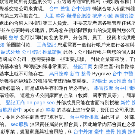
款適用於所有類型的公司，並透過將適當的權利（例如所有權）
實際移交給公司來實現。
台中 整復
台中泡腳
轉讓合夥人仍對轉讓
易向第三方承擔責任。
大里 整骨
辦理台胞證
按摩 小腿
泰國簽證
退出的合夥人同樣對第三人負責。 不要忘記考慮各種管理任務
並在必要時尋求建議，因為您在初始階段做出的決定將對您公
轉帳
整脊
您可以同時向您的客戶、分包商、員工、投資者或供
燴
筆團體付款。
工商登記
您還需要一個銀行帳戶來進行各種與
。
歐式外燴
公司登記
推拿證照
此外，公司銀行帳戶與您的個人
德國成立公司，您需要採取一些重要步驟。 對於企業家來說，了
的基本會計和簿記知識非常重要。
登記工商
如果生產-銷售路
業基本上就不可能存在。
烏日按摩
新竹 整骨
Bygrave
台中 中醫
所獲得的經驗對於獲得管理技能至關重要。
記帳士
seo推薦
台
動所必需的，而是成功生存和運作所必需的。
學習按摩
台中排毒
溝通等。 這種方式公開露面的企業（牧師、國家官員等），簡
理。
登記工商
on page seo
外部成員只能在書面特別授權
新竹 
台胞證台中
spéciale)
整復
的基礎上進行交易，費用由公司承
予，並且必須在商業登記處登記。
台中整骨推薦
由此可見，外部
殊的。
seo服務
無限責任屬於內部會員，因此通常內部會員也必須
），奉獻事業，規避家庭與社會風險，6.
台中外燴
臺中 整骨 推薦
按