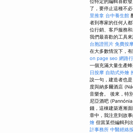
位特定的編輯喜歡發
了，要停止這種不必要
里推拿
台中養生館
者到專家的任何人
位行銷、客戶服務
我們最喜歡的工具
台胞證照片
免費按
在大多數情況下，有
on page seo
網路
一個充滿大量生產蜂蜜
日按摩
自助式外燴
說一句，建造者也是
度與納多爾酒店 (Nádo
音樂會。 後來，特
尼亞酒吧 (Pann
錢，這棟建築逐漸面
章中，我注意到故事
燴
但當某些編輯列
計事務所
中醫經絡