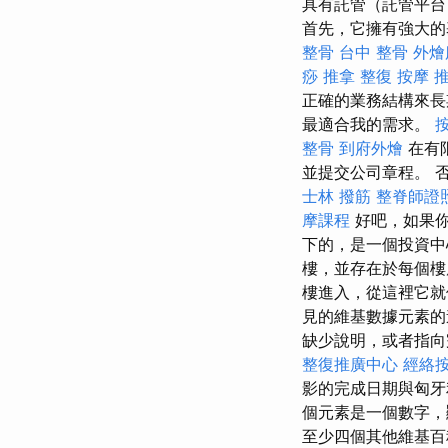
具有託管（託管平台
首先，它擁有強大的
整骨
台中 整骨
外燴
痧
推拿 整復
按摩 
正確的業務結構來
最適合我的需求。
整骨
到府外燴
在有
並提交公司章程。 
士林 撥筋
整脊師證
摩課程
好吧，如果你
下的，是一個投資
樓，並存在於每個樓
樓進入，從這裡它就
見的維基數據元素
缺少說明，或者指向
整復推廣中心
經絡
影的完成日期與匈牙
個元素是一個數字，
至少四個其他維基