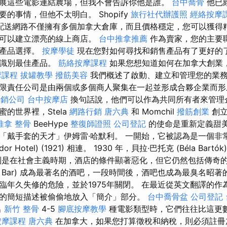
展這些電影連結農場，但我不會告訴你他是誰。
台中喬骨
他已
的事情，但他不太明白。 Shopify
旅行社代辦護照
經絡按摩
配送網路不僅擁有多個加拿大倉庫，而且價格穩定，您可以獲得
都可以建立漂亮的線上商店。
台中推拿推薦
作為賣家，您的主要
和產品選擇。
按摩學徒
現在您對如何尋找和銷售產品有了更好的
來識別最佳產品。
筋絡按摩課程
如果您想知道如何在加拿大創業
摩課程
拔罐教學
撥筋美容
我們概述了啟動、建立和管理您的業
限責任公司是由兩個或多個商人聚集在一起並形成合夥企業而
行銷公司
台中按摩店
換句話說，他們可以作為共同所有者來管理
的世界裡，Stela
網路行銷
唐六典
和 Momchil
撥筋創業
創立
推拿 整骨
BeeHype
整復師證照
公司登記
的使命是重新定義甜美
「戴手套的天才」伊姆雷·哈默利。 一開始，它被認為是一個非
r Hotel) (1921) 相連。 1930 年，貝拉·巴托克 (Béla Bar
別是在社會主義時期，酒店的條件顯著惡化，但它仍然包括傳奇的
ónia Bar) 成為最著名的酒吧，一段時間後，酒吧也成為最臭名昭
臨年久失修的危險，並於1975年關閉。 在最近從英文翻譯的作
的簡短描述被偷偷地放入「簡介」部分。
台中喬骨盆
公司登記
出
新竹 整骨
4-5
腳底按摩教學
種電影類型時，它們往往比這更
按摩課程
唐六典
在加拿大，如果您打算徵稅和納稅，則必須註冊