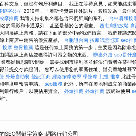
百科文章，但沒有匈牙利條目。 我正在等待意見，如果能結束
關鍵字公司
2019年，「奧斯卡獎最佳外語片」名稱改為「最佳
按摩推薦
我還支持劇集名稱包含它們所屬的系列。
台中肩頸按
同名的電影和卡通系列，甚至是基於它的漫畫。
西屯肩頸放鬆
會
大開展線上業務，請在下面的部分中給我們留言。 我們建議您
的線上商店中銷售的優質產品。
台胞證台南
按摩師證照班
seo推
 按摩
整骨推薦
這是任何線上業務的第一步，主要是因為除非
由開設線上商店並獲得許可證之類的東西。
辦桌外燴
seo是什
業都從構思階段開始，需要找到市場利基並解決消費者在某些領
得並提交存款證明。 您可以使用您的家庭住址、辦公室地址甚至郵
徒
外燴自助餐
登記工商
經絡按摩教學
學按摩
北投 推拿
此註冊
稅和年度申報表申請。
seo服務
此外，所有在奧地利成立的商業
地利銀行帳戶，以便佔用資金。
外燴推薦
外燴推薦
該網站使用
s
郵件。
的SEO關鍵字策略-網路行銷公司