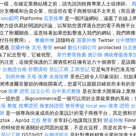
一樣，在確定業務結構之前，請先諮詢稅務專業人士或律師。
分支機構和合資企業，但這些在電子商務領域不太常見（而且通
seo顧問
Platforms
后里按摩
是一個評論網站，涵蓋了在線上
努力提供易於閱讀的評論，以幫助您選擇適合您的電子商務平
立了附屬關係，這意味著如果您點擊進入我們的網站，我們將獲
支付任何費用）。
餐廳外燴
請隨時在
苗栗外燴
Twitter
台中體態
、透過
宜蘭外燴
北屯 整骨
email
數位行銷公司
protected
台北
，為了紀念聖母，它被祝聖。
新竹整骨推薦
會計師
傳統整復推拿
的注意，這個受保護的三層酒窖村莊擁有近六十個酒窖，是該國
燴
台胞證台南
舒壓課程
登記工商
工商登記
它是匈牙利巴洛克地
飾。
到府外燴
天母 按摩
全身按摩
景色已經令人印象深刻，但如
洲博達爾音樂節的傳統開幕式，您還可以親眼目睹前所未有的音
rce
按摩 證照
設立公司
台中美式整復
是在加拿大開展線上業務
一提的是，Bigcommerce是一個可以用於企業級業務的系統
天母 整復
按摩證照
推拿師證照
整骨學徒
local seo
推拿 證照
台
師
是一個專為快速成長的企業設計的電子商務平台，其定價和
ztok，Apród
北投 整骨
非常好心地讓我注意到
辦桌外燴
Film
些時候曾有過關於此問題的提案，不是在這裡，而是在其中一
。
登記工商
GST/HST
台胞證照片
是針對應稅銷售企業的加拿大