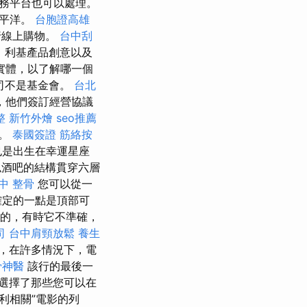
務平台也可以處理。
太平洋。
台胞證高雄
行線上購物。
台中刮
、利基產品創意以及
實體，以了解哪一個
司不是基金會。
台北
，他們簽訂經營協議
整
新竹外燴
seo推薦
等。
泰國簽證
筋絡按
也是出生在幸運星座
似酒吧的結構貫穿六層
中 整骨
您可以從一
確定的一點是頂部可
建的，有時它不準確，
司
台中肩頸放鬆
養生
，在許多情況下，電
骨神醫
該行的最後一
選擇了那些您可以在
利相關”電影的列