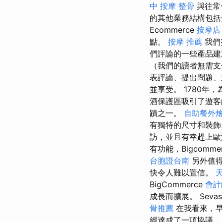
中 按摩 整骨
與往常
的其他業務結構包括
Ecommerce
按摩店
點。
按摩 推薦
我們
們評論的一些產品建
（我們的讀者無需
表評論、提出問題
並享受。 1780年
酒保護區吸引了遊客
蹟之一。
自助餐外
有獨特的尺寸和裝
訪，並且有幸趕上歐
有功能，Bigcomme
台胞證台南
另外值得
快令人難以置信。
BigCommerce
會計
成長而擴展。 Sevas
骨推薦
在我看來，早
經達成了一項協議