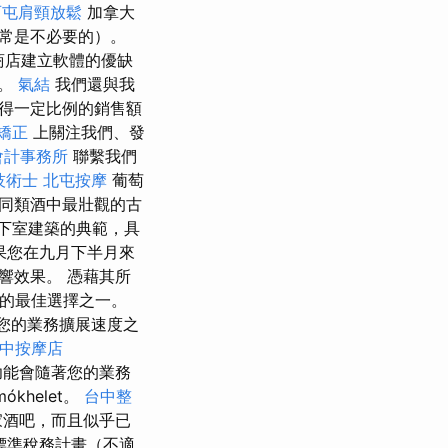
西屯肩頸放鬆
加拿大
常是不必要的）。
商店建立軟體的優缺
台。
氣結
我們還與我
得一定比例的銷售額
矯正
上關注我們、發
會計事務所
聯繫我們
技術士
北屯按摩
葡萄
同類酒中最壯觀的古
下室建築的典範，具
果您在九月下半月來
響效果。 憑藉其所
的最佳選擇之一。
；您的業務擴展速度之
中按摩店
功能會隨著您的業務
mókhelet。
台中整
家酒吧，而且似乎已
標準稅務計畫（不適