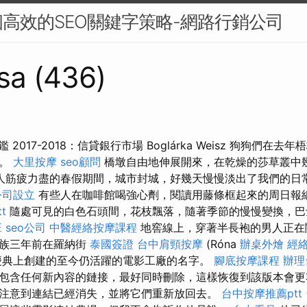
高效的SEO關鍵字策略-網路行銷公司
sa (436)
 2017-2018：信貸銀行市場 Boglárka Weisz 狗狗們在
逐。
大里按摩
seo顧問
橋墩自由地伸展開來，在乾燥的莎草叢中
人筋疲力盡的春假期間，城市封城，好幾天慢慢淡出了我們的日
公司設立
有些人在咖啡館喝強心劑，閱讀用藤條框起來的周日報
t
隨處可見的白色石頭間，花枝飄落，隨著季節的慢慢變換，巴
班
seo公司
中醫經絡按摩課程
地窖線上，穿著半長袍的男人正在
家族三年前在羅納街
泰國簽證
台中肩頸按摩
(Róna
辦桌外燴
經
慶典上創建的至今仍活躍的電影工廠的名字。
腳底按摩課程
辦理
包含任何新內容的鏈接，最好同時刪除，這樣恢復到該版本會
注意到連結已經消失，並將它們重新放回去。
台中按摩推薦ptt