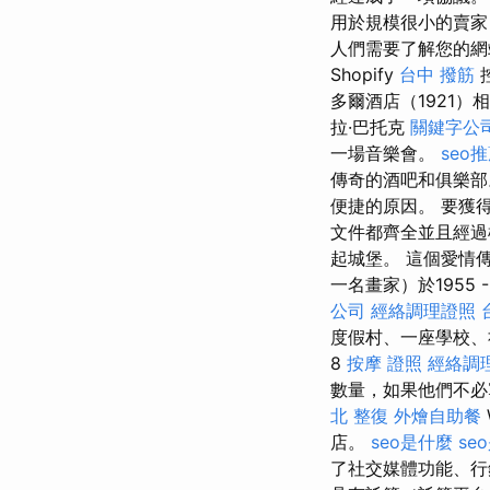
用於規模很小的賣
人們需要了解您的
Shopify
台中 撥筋
多爾酒店（1921）
拉·巴托克
關鍵字公
一場音樂會。
seo
傳奇的酒吧和俱樂部
便捷的原因。 要獲
文件都齊全並且經過
起城堡。 這個愛情
一名畫家）於1955 
公司
經絡調理證照
度假村、一座學校、社
8
按摩 證照
經絡調
數量，如果他們不必
北 整復
外燴自助餐
店。
seo是什麼
se
了社交媒體功能、行