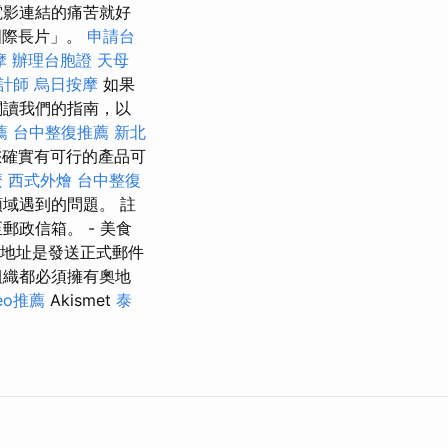
電影連結的痛苦就好
國際長片」。
申請台
摩
辦理台胞證
天母
計師
烏日按摩
如果
閱讀我們的指南，以
薦
台中整復推薦
新北
您確實有可行的產品可
麼
西式外燴
台中整復
域遇到的問題。 註
政信箱。 - 美食
地址是發送正式郵件
組織都必須擁有奧地
eo推薦
Akismet
泰