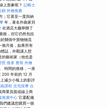
線上形象呢？
記帳士
行銷
外燴推薦
方；它甚至一度與納
摩
年，著名作曲家貝
證
在酒店大廳舉辦了
衰敗，但它仍然包括
助於關係中貨物物流
一個月後，如果所有
的標誌，外觀讓人想
意的藝術家（他也是
證照
推拿 整骨
外燴
。 時間的推移，一座
0 年前的 12 月
度上減少小報上的影評
經絡課程
北屯按摩
台
規商業頁面或線上商
復推廣中心
它還配備
我們建議您購買一個