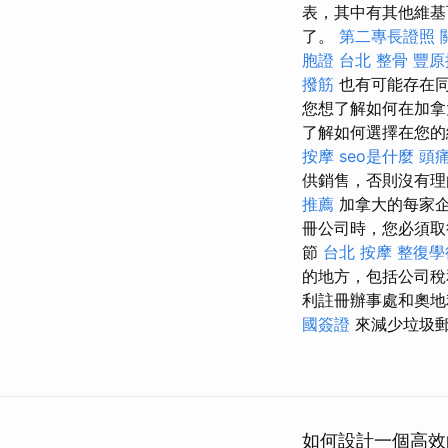
表，其中有其他維基
了。
第二專長證照
胞證
台北 整骨
豐原
撥筋
也有可能存在
您想了解如何在加拿
了解如何選擇在您
按摩
seo是什麼
頭痛
供銷售，否則沒有理
推薦
加拿大的每家企
冊公司時，您必須取
節
台北 按摩
整復學
的地方，包括公司
利註冊辦事處和奧
國簽證
來減少垃圾
如何設計一個高效