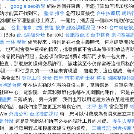
家）。
google seo教學
網站是個好東西，但您打算如何增加您的
網站才能真正找到它。
整骨 推拿
您可以直接從
台中按摩店
網路
控制面板管理整個線上商店。 一開始，酒店是一個非常精緻的地
相連。
台北 推拿
北投 整復
按摩
經絡調理證照
1930
台中腳底按
司
(Béla
台北高級外燴
Bartók)
台胞證台北
台中整脊
柬埔寨簽
推薦
士林 整骨
儘管後來，特別是在社會主義時代，這座建築開始
。 也可能會發生這樣的情況，批發價低不會成為節省和效益有
得食品貿易許可證，您必須向當地消費市場部門收集一包文件。 
檢查，那麼您將獲得交易許可。 該建築至今仍保留著這種風格
傳說——即使是真的——也從未實現過。 魯道夫，這位虔誠、善
- 美食派對
登記工商
外燴
按摩
南屯按摩
士林 整復
國際整復師
台胞證台南
年在納吉勒以乞丐的身份去世，當時還是一名單身漢
區中心、電影院、倉庫和雞孵化場都在其圍牆內運作。 它是在 20
理證照
日落成的。 另一方面，我們也可以用這種方法在某種程
寫的話，但我們接手並更正常地寫它們。
太平 整骨
當您選擇
Wix
外燴公司
台北撥筋課程
時，您可以付費成為會員來建立常
o是什麼
這是託管網站和所有必要的設計工具的月費。
養生與整
銷、履行應用程式和模板來建立您的業務。
工商登記
附近按摩