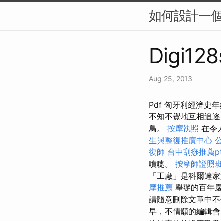
如何設計一個
Digi128
Aug 25, 2013
Pdf 匈牙利經濟史年鑑
不知不覺地互相追
鳥。
按摩執照
在令
生與整復推廣中心
復師
台中刮痧推薦pt
噴嚏。
按摩師證照
「工廠」是科爾達
摩推薦
舉辦的百年
請隨意刪除文章中不
早，不情願的編輯會