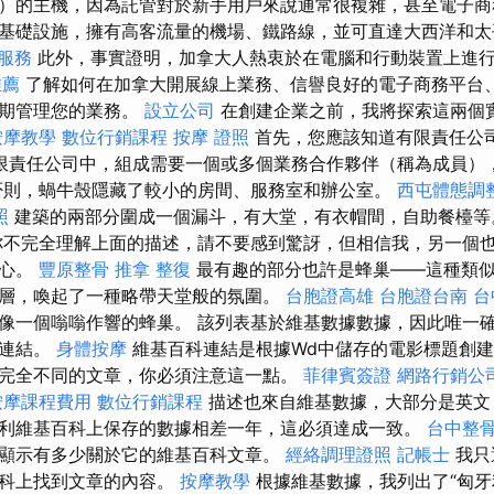
）的主機，因為託管對於新手用戶來說通常很複雜，甚至電子商
基礎設施，擁有高客流量的機場、鐵路線，並可直達大西洋和
服務
此外，事實證明，加拿大人熱衷於在電腦和行動裝置上進
推薦
了解如何在加拿大開展線上業務、信譽良好的電子商務平台
長期管理您的業務。
設立公司
在創建企業之前，我將探索這兩個
按摩教學
數位行銷課程
按摩 證照
首先，您應該知道有限責任公
限責任公司中，組成需要一個或多個業務合作夥伴（稱為成員）
否則，蝸牛殼隱藏了較小的房間、服務室和辦公室。
西屯體態調
照
建築的兩部分圍成一個漏斗，有大堂，有衣帽間，自助餐檯
不完全理解上面的描述，請不要感到驚訝，但相信我，另一個
中心。
豐原整骨
推拿 整復
最有趣的部分也許是蜂巢——這種類
層，喚起了一種略帶天堂般的氛圍。
台胞證高雄
台胞證台南
台
像一個嗡嗡作響的蜂巢。 該列表基於維基數據數據，因此唯一
的連結。
身體按摩
維基百科連結是根據Wd中儲存的電影標題創
完全不同的文章，你必須注意這一點。
菲律賓簽證
網路行銷公
按摩課程費用
數位行銷課程
描述也來自維基數據，大部分是英文
利維基百科上保存的數據相差一年，這必須達成一致。
台中整
顯示有多少關於它的維基百科文章。
經絡調理證照
記帳士
我只
百科上找到文章的內容。
按摩教學
根據維基數據，我列出了“匈牙