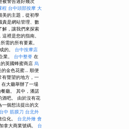
經被警告過好幾次
課程
台中頭部按摩
大
精美的主題，從初學
職責是網站管理、數
了解，讓我們來探索
，這裡是您的指南。
務所需的所有要素。
形成的。
台中按摩店
企業。
台中整脊
在
的英國蜂蜜商店
烏
的金色花蜜… 順便
常有聲望的地方，一
tók) 在大廳舉辦了一場
餐廳。 其中，潘諾
著的酒吧。 由於沒有花
為一個想法提出的文
台中 筋膜刀
台北外
數位化。
台北外燴
會
加拿大商業號碼。
台