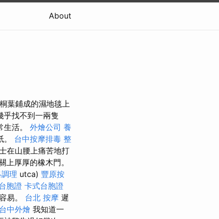
About
去年梧桐葉鋪成的濕地毯上
幾乎找不到一兩隻
常生活。
外燴公司
養
紙。
台中按摩排毒
整
士在山腰上痛苦地打
關上厚厚的橡木門。
絡調理
utca)
豐原按
台胞證
卡式台胞證
更容易。
台北 按摩
遲
台中外燴
我知道一