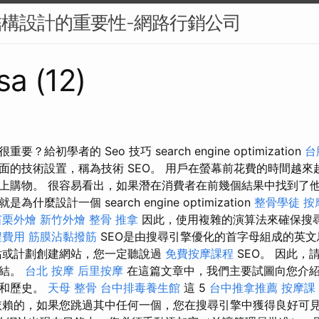
結構設計的重要性-網路行銷公司
sa (12)
給初學者的 Seo 技巧 search engine optimization
台
面的技術設置，稱為技術 SEO。 用戶在螢幕前花費的時間越來
上購物。 很容易看出，如果潛在消費者在前幾個結果中找到了
麼設計一個 search engine optimization
整骨學徒
按
苗栗外燴
新竹外燴
整骨 推拿
因此，使用複雜的演算法來確保搜
程費用
筋膜沾黏撥筋
SEO是由搜尋引擎優化的首字母組成的英
站或計劃創建網站，您一定聽說過
免費按摩課程
SEO。 因此，
連結。
台北 按摩
后里按摩
在這篇文章中，我們主要試圖向您介
念和歷史。
天母 整骨
台中排毒養生館
這 5
台中推拿推薦
按摩課
賴的，如果您跳過其中任何一個，您在搜尋引擎中獲得良好可