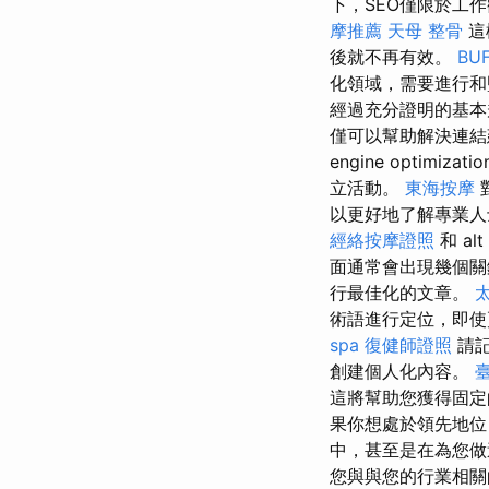
下，SEO僅限於工
摩推薦
天母 整骨
這
後就不再有效。
BU
化領域，需要進行和
經過充分證明的基本規則。
僅可以幫助解決連結
engine optimizati
立活動。
東海按摩
以更好地了解專業人
經絡按摩證照
和 alt
面通常會出現幾個
行最佳化的文章。
術語進行定位，即
spa
復健師證照
請記
創建個人化內容。
這將幫助您獲得固定
果你想處於領先地位
中，甚至是在為您做
您與與您的行業相關