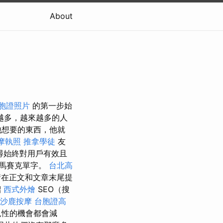
About
胞證照片
的第一步始
越多，越來越多的人
他想要的東西，他就
摩執照
推拿學徒
友
尋始終對用戶有效且
文馬賽克單字。
台北高
請在正文和文章末尾提
紹
西式外燴
SEO（搜
沙鹿按摩
台胞證高
見性的機會都會減