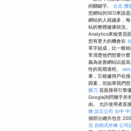
的關鍵字。
台北 撥
您網站的SEO來說
網站的人就越多，每
站的整體健康狀況
Analytics來
您有更大的機會在
單字組成，比一般
常清楚他們想要什麼。 sea
義為改善網站以提高
性的長期過程。
se
果，它根據用戶在
因素，但如果我們想
膜刀
頁面搜尋引擎優
Google詢問幾
由。 允許使用者直
燴
設立公司
台中 中
個部分總共包含 200 多個
北
自助式外燴
公司