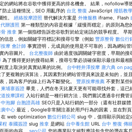
的網站將在谷歌中獲得更高的排名機會。 結果，nofollow導致了
了防止這種情況，SEO 用亂序的
台北 整復
JavaScript
撥筋教
屬性。
經絡按摩證照
替代解決方案是
外燴服務
iframe、Flash
社代辦護照
第一種類型的內容是根據「緩慢而穩定」的原則為您
整骨 推拿
第一個指標告訴您谷歌對於給定術語的競爭程度。 早
的信息，例如關鍵字符標記和搜尋引擎（例如
豐原整骨
數位行
澤按摩
會計師
事實證明，元成員的使用是不可靠的，因為網站管
真實內容圖片。
台北整復師
由於過度強調關鍵字密度，早期的搜
學
為了獲得更好的搜尋結果，搜尋引擎必須確保顯示最佳和最相
程度上取決於真實結果的比例。
台中輕井澤按摩
唐六典
on pa
了更複雜的演算法，其因素對於網站管理員來說是未知的，並且
表，因為客戶的線上行為不斷變化。
豐原按摩推薦
不要對某些
！
柬埔寨簽證
畢竟，人們在冬天比夏天更有可能尋找外套，這已
穴道按摩課程
入站行銷是一種行銷方法，我們嘗試透過非付費管
台中泡腳
台胞證高雄
SEO只是入站行銷的一部分（還有社群媒體
推廣中心
最近，Google非常關注基於用戶行為的因素，並在對
eb optimization
數位行銷公司
slug 中，值得顯示與給
課程
泰國簽證
slug
推拿
是網站
台中養生館
URL
台中 整復
傳
該頁面的內容。
seo公司
您的專業貼文絕對應該包含您的潛在客