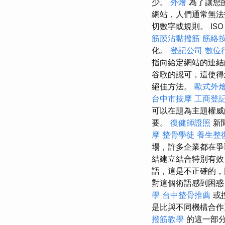
少。
外燴
為了讓您
網站，人們通常無法
切數字或規則。 ISO 技
筋膜沾黏撥筋
筋絡
化。
登記公司
數位
指向給定網站的連
谷歌的認可，這使得
絕佳方法。
歐式外
台中市按摩
工商登
可以在題為主題權威
要。
復健師證照
新
摩
整骨學徒
養生整
場，許多企業都在爭
結建立結合特別有效
語，這是不正確的，因為
對這個術語感到困惑，因此
學
台中整骨推薦
或
是比與不同機構合作
撥筋教學
的這一部