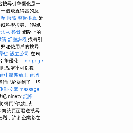
然搜尋引擎優化是一
 一個放置得當的反
按摩
撥筋
整骨推薦
策
尋或科學搜尋、1報紙
北屯 整骨
網路上的
撥筋
舒壓課程
搜尋引
有興趣使用戶的搜尋
學徒
設立公司
在匈
尋引擎優化。
on page
因此點擊率可以提
台中體態矯正
台胞
我們已經提到了一些
運動按摩
massage
ninety
記帳士
將網頁的地址或
擎向該頁面發送搜尋
激烈，許多企業都在