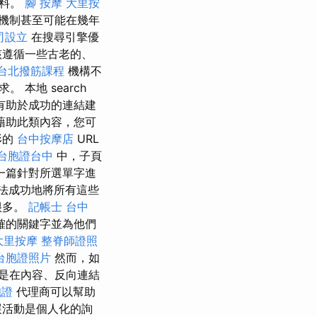
材料。
腳 按摩
大里按
機制甚至可能在幾年
司設立
在搜尋引擎優
該遵循一些古老的、
台北撥筋課程
機構不
本地 search
有助於成功的連結建
藉助此類內容，您可
形的
台中按摩店
URL
台胞證台中
中，子頁
一篇針對所選單字進
法成功地將所有這些
很多。
記帳士
台中
確的關鍵字並為他們
大里按摩
整脊師證照
台胞證照片
然而，如
是在內容、反向連結
胞證
代理商可以幫助
展活動是個人化的詢