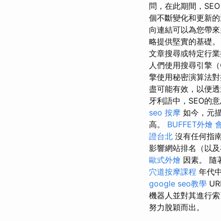
問，在此期間，SE
個不斷變化和更新的
向連結可以為您帶來
略提供堅實的基礎。
文章搜尋或特定行
人們使用搜尋引擎（Go
擎使用秘密演算法對
盡可能有效，以便
牙利語中，SEO的
seo
按摩
如今，元描
高。
BUFFET外燴
證台北
沒有任何指南
影響網站排名（以及在搜
歐式外燴
因素。 隨
穴道按摩課程
年代
google seo教學
UR
機器人並對其進行
努力脫穎而出。