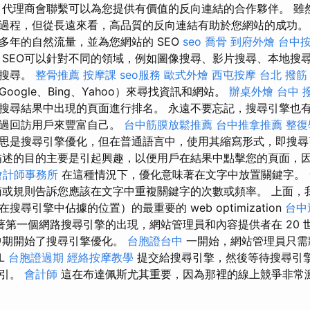
O 代理商會聯繫可以為您提供有價值的反向連結的合作夥伴。 雖
過程，但從長遠來看，高品質的反向連結有助於您網站的成功。
多年的自然流量，並為您網站的 SEO
seo
喬骨
到府外燴
台中
 SEO可以針對不同的領域，例如圖像搜尋、影片搜尋、本地搜
業搜尋。
整骨推薦
按摩課
seo服務
歐式外燴
西屯按摩
台北 撥筋
ogle、Bing、Yahoo）來尋找資訊和網站。
辦桌外燴
台中 
搜尋結果中出現的頁面進行排名。 永遠不要忘記，搜尋引擎也
透過回訪用戶來豐富自己。
台中筋膜放鬆推薦
台中推拿推薦
整復
意思是搜尋引擎優化，但在普通語言中，使用其縮寫形式，即搜
述的目的主要是引起興趣，以便用戶在結果中點擊您的頁面，
會計師事務所
在這種情況下，優化意味著在文字中放置關鍵字。
或規則告訴您應該在文字中重複關鍵字的次數或頻率。 上面，
尋引擎中佔據的位置）的最重要的 web optimization
台中
著第一個網路搜尋引擎的出現，網站管理員和內容提供者在 20 世紀 
中期開始了搜尋引擎優化。
台胞證台中
一開始，網站管理員只需
L
台胞證過期
經絡按摩教學
提交給搜尋引擎，然後等待搜尋引
索引。
會計師
這在布達佩斯尤其重要，因為那裡的線上競爭非常