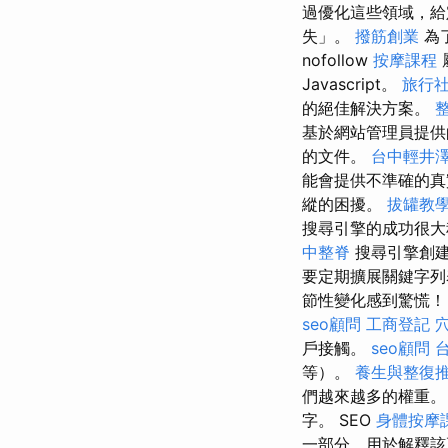
過優化這些領域，給定
失」。
撥筋創業
為
nofollow
按摩課程
Javascript。
旅行
的絕佳解決方案。
基於網站管理員提供
的文件。
台中輕井
能會提供不準確的
縱的困擾。
拔罐教
搜尋引擎的成功很大
中整脊
搜尋引擎創建
要定期擴展關鍵字列
節性變化感到驚慌
seo顧問
工商登記
戶接觸。
seo顧問
等）。
養生與整復
們越來越多的權重。 在 w
字。 SEO
身體按摩
一部分，用於解釋