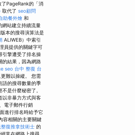
PageRank的「消
學
取代了
seo顧問
自助餐外燴
和
的網站建立持續流量
期版本的搜尋演算法是
銷
ALIWEB）中索引
理員提供的關鍵字可
尋引擎遭受了排名操
關的結果，因為網路
ge seo
台中 整復
台
更難以操縱。 您需
術語的搜尋數量的季
經不是什麼秘密了。
道以非暴力方式與客
、電子郵件行銷
頁面進行排名時給予它
定內容相關的主要關鍵
統整復推拿技術士
的
戶經常在網路上搜尋