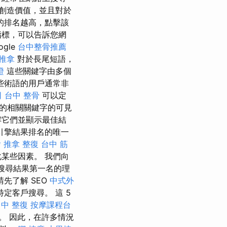
創造價值，並且對於
的排名越高，點擊該
指標，可以告訴您網
gle
台中整骨推薦
 推拿
對於長尾短語，
證
這些關鍵字由多個
些術語的用戶通常非
司
台中 整骨
可以定
的相關關鍵字的可見
解它們並顯示最佳結
引擎結果排名的唯一
燴
推拿 整復
台中 筋
某些因素。 我們向
站搜尋結果第一名的理
先了解 SEO
中式外
特定客戶搜尋。 這 5
中 整復
按摩課程台
。 因此，在許多情況