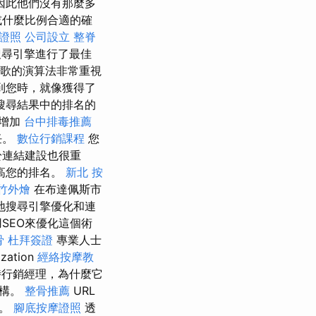
因此他們沒有那麼多
或什麼比例合適的確
證照
公司設立
整脊
搜尋引擎進行了最佳
谷歌的演算法非常重視
到您時，就像獲得了
搜尋結果中的排名的
以增加
台中排毒推薦
任。
數位行銷課程
您
於連結建設也很重
高您的排名。
新北 按
竹外燴
在布達佩斯市
地搜尋引擎優化和連
SEO來優化這個術
骨
杜拜簽證
專業人士
ation
經絡按摩教
行銷經理，為什麼它
機構。
整骨推薦
URL
容。
腳底按摩證照
透