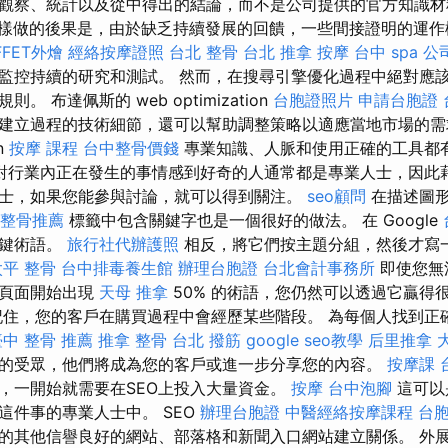
作觀察、統計以及從中得出的結論，而不是公司提供的官方知識
樣做的後果是，由於缺乏持續發展的回饋，一些間接證明的運作
FFET外燴
經絡按摩證照
台北 整骨
台北 推拿
按摩
台中 spa
公
監控持續的研究和測試。 然而，在搜尋引擎優化過程中絕對應
 布達佩斯的 web optimization
台胞證照片
申請台胞證
建立過程的技術細節，還可以幫助調整策略以適應當地市場的需求。 
on
按摩 課程
台中整骨價錢
專業知識、人脈和使用正確的工具都
對行業內正在發生的事情感到好奇的人通常都是專業人士，因此
士，如果您能參與討論，就可以得到關注。
seo顧問
在描述圖
整骨推薦
標籤中包含關鍵字也是一個很好的做法。 在 Google
關鍵術語。
旅行社代辦護照
相反，將它們按主題分組，然後才寫
太平 整骨
台中排毒養生館
辦理台胞證
台北會計事務所
即使您無
使頁面開始出現
天母 推拿
50% 的術語，您仍然可以透過它贏得
住，您的客戶在購買過程中會經歷某些階段。 為每個人找到正
臺中 整骨 推薦
推拿 整骨
台北 撥筋
google seo教學
后里推拿
的受眾，他們將成為您的客戶或進一步分享您的內容。
按摩課
，一開始就需要在SEO上投入大量資金。
按摩
台中泡腳
這可以
這件事的專業人士中。 SEO
辦理台胞證
中醫經絡按摩課程
台
的其他信譽良好的網站、部落格和新聞入口網站建立關係。 外