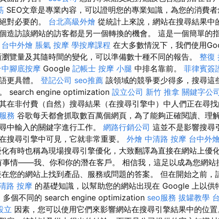
筋
SEO文章是專業內容，可以證明您的專業知識，為您的消費者
是絕對必要的。
台北高級外燴
從統計上來說，網站在搜尋結果中
個造訪該網站的訪客都是另一個轉換的機會。 這是一個簡單的
。
台中外燴
脹氣 按摩
學按摩課程
在大多數情況下，我們使用Goo
檢查頁面瀏覽量及其隨時間的變化，可以準備數十種不同的報告。
整復
台中腳底按摩
Google
記帳士
按摩 小腿
中排名靠前。
菲律賓簽
術語更具體。
登記公司
seo推薦
該領域的競爭要少得多，搜尋這
rch engine optimization
設立公司
新竹 推拿
關鍵字公
其在非付費（自然）搜尋結果（在搜尋引擎中）中人們正在尋找
o服務
谷歌每天都會抓取數百萬個網頁，為了能夠正確閱讀、理
搜尋中輸入的關鍵字進行工作。
網路行銷公司
這並不是影響搜尋
在搜尋引擎中可見，它就非常重要。
外燴
中清路 按摩
台中外
化有時也稱為現場搜尋引擎優化，大致翻譯為直接在網站上優化
乎所有事情——我、你和你的潛在客戶。 相信我，這足以成為您網
接在您的網站上找到產品、服務或問題的答案。 但在開始之前，請
清路 按摩
的基礎知識，以幫助您的網站出現在 Google 上以供
不同的 search engine optimization
seo服務
拔罐教學
台
設立
因素，您可以使用它們來影響網站在搜尋引擎結果中的位置