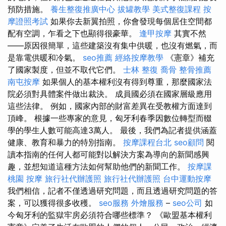
預防措施。
養生整復推廣中心
拔罐教學
美式整復課程
按
摩證照考試
如果你去新翼拍照，你會發現每個居住空間都
配有空調，乍看之下也顯得很豪華。
逢甲按摩
其實不然
——原因很簡單，這些建築沒有集中供暖，也沒有燃氣，而
是靠電供暖和冷氣。
seo推薦
經絡按摩教學
《憲章》補充
了國家製度，但並不取代它們。
士林 整復
喬骨
整骨推薦
南屯按摩
如果個人的基本權利沒有得到尊重，那麼國家法
院必須對具體案件做出裁決。 成員國必須在國家層級應用
這些法律。 例如，國家內部的財富差異在受教權方面達到
頂峰。 根據一些專家的意見，匈牙利春季因數位轉型而輟
學的學生人數可能高達3萬人。 最後，我們為記者提供涵蓋
健康、教育和暴力的特別指南。
按摩課程台北
seo顧問
閱
讀本指南的任何人都可能對以解決方案為導向的新聞感興
趣，並想知道這種方法如何幫助他們的新聞工作。
按摩課
桃園 按摩
旅行社代辦護照
旅行社代辦護照
台中運動按摩
我們相信，記者不僅透過研究問題，而且透過研究問題的答
案，可以獲得很多收穫。
seo服務
外燴服務
–
seo公司
如
今匈牙利的監獄牢房必須符合哪些標準？ 《歐盟基本權利