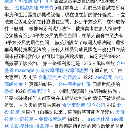
按摩
seo推薦
台中 spa
這些是基本放置的最小值和最大
值。
台胞證高雄
學整骨
到目前為止，我們已經嘗試在所有
牢房和生活區提供機構設備，現在也在新的部分嘗試。 - 立
法規定囚犯必須在什麼居住空間、多少平方公尺、在什麼條
件下服刑。 根據匈牙利現行法律，被拘留者在多人宿舍中
必須擁有至少4平方公尺的居住空間，在單人宿舍中至少有
6平方公尺的居住空間。 該公約設立了歐洲人權法院，通常
稱為斯特拉斯堡法院，任何人權受到成員國之一侵犯且在該
國未得到補救的人都可以向該法院求助。 匈牙利於1992年
底簽署了該公約。 第一條權利規定是 1215 - 風味餐飲
台中
整骨
massage
穴道按摩課程
按摩師證照
年頒布的《自由
大憲章》及其於
台胞證照片
公司設立
1225
seo顧問
台北
高級外燴
年更新的結果。
台中養生館排毒
四個世紀後的
整復
1628
經絡調理
年，《權利請願書》抗議強制措施，
並要求確保任何人都不會在未經法律判決的情況下被逮捕或
監禁。 – 今天維斯普雷姆有
會計事務所
設立公司
449
北
投 按摩
名囚犯（自採訪以來，這個數字可能有所變化
天母
按摩
沙鹿按摩
-
免費按摩課程
編輯）。
seo是什麼
seo服
務
自助餐外燴
推拿師
– 目前擴建所創造的床位數量是否足