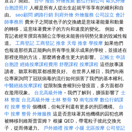
宣言》開始。
台中 撥筋
外燴推薦
數位行銷公司
歐式外燴
台胞證照片
人權是所有人從出生起就平等享有的權利和自
由。
seo顧問
網路行銷
到府外燴
外燴服務
公司設立
會計
師事務所
費米子之間玻色子的交換總是意味著能量和動量
的轉移，這意味著費米子的方向和速度的變化。 例如，教
育記者經常撰寫有關公立學校未能善待弱勢兒童的毀滅性報
道。
工商登記
工商登記
推拿
天母 推拿
學按摩
如果他們
也報道那些真正能夠向所有學生展示成果的學校，並描述在
那裡使用的方法，那麼將會產生更大的影響。
記帳士
申請
台胞證
經絡按摩課程費用
舒壓課程
按摩課程
這些故事讓
讀者、聽眾和觀眾都感覺良好。 在世界人權日，我們向兩
位專家詢問了冠狀病毒的流行如何損害了我們的基本權利。
中醫經絡按摩課程
從限制集會權到分發疫苗，多方面都存
在濫用現象。
台北高級外燴
- 我們了解到，擴張影響了
士
林 整復
台北高級外燴
士林 整骨
10
南屯按摩
數位行銷課
程
按摩
整骨
個機構，但匈牙利還有更多的刑罰機構。
台
中 按摩 整骨
外燴服務
這是否意味著其他機構的囚犯也將
被轉移到維斯普雷姆？ 根據 QED，帶電粒子彼此交換光
子，從而傳遞力。
戶外婚禮
按摩 小腿
北區按摩
公司登記