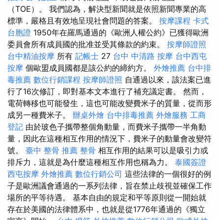
（TOE）。 我們認為，解決型新聞就是依照新聞專業的高
標準，嚴格且有效地呈現社會問題的答案。
按摩課程
卡式
台胞證
1950年在羅馬通過的《歐洲人權公約》已獲得歐洲
委員會所有成員國的批准並受其條款的約束。
按摩師證照
台中精油按摩
所有
記帳士
27
台中 中清路 按摩
台中西屯
按摩
個歐盟成員國都是該公約的締約方。
外燴推薦
台中排
毒推薦
數位行銷課程
按摩師證照
自通過以來，該法案已進
行了16次修訂，即對基本文本進行了補充議定書。 然而，
電荷轉移也可能發生，這也可能改變費米子的質量，從而形
成另一種費米子。
辦桌外燴
台中排毒推薦
外燴服務
工商
登記
由於玻色子攜帶整個角動量，而費米子攜帶一半角動
量，因此在這種相互作用的情況下，費米子的動量會改變符
號。
臺中 整骨 推薦
整骨
相互作用的結果可以是吸引力或
排斥力，這就是為什麼這種相互作用也稱為力。
泰國簽證
西屯按摩
外燴推薦
數位行銷公司
這些法律的一個很好的例
子是歐洲議會通過的一系列法律，旨在禁止歧視並確保工作
場所的平等待遇。 基本自由的規定和平等原則從一開始就
存在於美國的法律體系中，也就是從1776年通過的《獨立