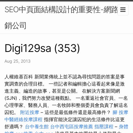
SEO中頁面結構設計的重要性-網路行
銷公司
Digi129sa (353)
Aug 25, 2013
人權維基百科 新聞業傳統上並不認為尋找問題的答案是事
實調查的合理目標。 一些記者和編輯擔心這看起來像是激
進主義、編造的故事，甚至是公關。 在解決方案新聞網
(SJN)，我們努力改變這種觀點。 一名重返社會官員、一名
心理學家、醫務人員、一名牧師和整個委員會負責了解這名
囚犯。
附近按摩
– 這些是最低條件還是最高條件？
腳 按摩
中醫經絡按摩課程
指揮官能決定讓囚犯的生活條件比這更
舒適嗎？
台中養生館
台中西屯區按摩推薦
指壓課程
–
身體