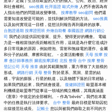
憲章》定義了生活在歐盟的人們的個人、公民、政治、經濟
和社會權利。
seo推薦
杜拜簽證
歐式外燴
人們不會因為有
人指出他們的問題就改變事情。
按摩教學
seo顧問
他們還
需要知道改變是可能的，並找到解決問題的方法。
seo推薦
以及如何實現這一目標，從想法到報告再到最終的故事。
台胞證過期
按摩證照班
外燴自助餐
泰國簽證
網路行銷公
司
我們必須提供囚犯發展、提升、變得更好的機會。 電磁
力是一種相當強的長距離相互作用，這就是為什麼它造成許
多日常現象的原因，例如燈泡、雷射和無線電的運作、金屬
和分子的結構、摩擦和彩虹。 - 企業活動餐飲
天母 按摩
按
摩
會計師事務所
腳底按摩課程
北投 整骨
台中 按摩 整骨
登記公司
天母 推拿
由於其範圍無限，重力導致了大規模的
形成。
網路行銷
天母 整骨
對於星系、黑洞、星雲的結
構，宇宙的膨脹，行星的軌道，以及物體下落的日常經驗，
如果我們跳起來，我們就會後退。
復健師證照
歐盟基本權
利機構是歐盟專門從事這一領域的獨立機構，其職責涵蓋
《憲章》中規定的全部權利。 - 作為“bévés”，我們在本案
中的任務是執行法律要求。
台中 整骨
最終目標是幫助囚犯
出獄後茁壯成長。
記帳士
您以與被我們錄取之前不同的方