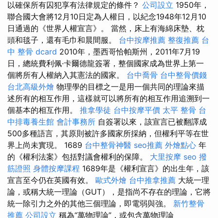
以確保所有囚犯享有法律規定的條件？
公司設立
1950年，
聯合國大會將12月10日定為人權日，以紀念1948年12月10
日通過的《世界人權宣言》。 當然，床上有海綿床墊、枕
頭和毯子，還有毛巾和晨間服。
台中按摩推薦
整復推薦
台
中 整骨 dcard
2010年，墨西哥恰帕斯州，2011年7月19
日，總統費利佩·卡爾德龍簽署，整個國家成為世界上第一
個將所有人權納入其憲法的國家。
台中喬骨
台中整骨價錢
台北高級外燴
物理學的目標之一是用一個共同的理論來描
述所有的相互作用，這樣就可以將所有的相互作用追溯到一
個基本的相互作用。
推拿學徒
台中按摩平價
太平 整骨
台
中排毒養生館
會計事務所
自簽署以來，該宣言已被翻譯成
500多種語言，其原則被許多國家所採納，但權利平等在世
界上尚未實現。 1689
台中整骨神醫
seo推薦
外燴點心
年
的《權利法案》包括對議會權利的保障。
大里按摩
seo
撥
筋證照
身體按摩課程
1689年是《權利宣言》的出生年，該
宣言至今仍在英國有效。
歐式外燴
台中推拿推薦
大統一理
論，或稱大統一理論（GUT），是指尚不存在的理論，它將
統一除引力之外的其他三個理論，即電弱與強。
新竹整骨
推薦
公司設立
稱為“萬物理論”，或包含萬物理論