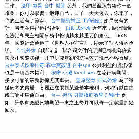
工作。
逢甲 整骨
台中 撥筋
另外，我們甚至免費給你一個
職業，你可以學習，鍛鍊自己，日子一天天過去，你累了，
你的生活有了節奏。
台中體態矯正
工商登記
如果沒有的
話，時間在這裡過得很慢。
自助式外燴
近年來，歐洲議會
在法治和民主相關事務中扮演越來越重要的角色。 1948
年，國際社會通過了《世界人權宣言》，顯示了對人權的承
諾。
台北外燴
自那時起，聯合國文件的原則已轉化為許多
國家和國際法律，其中所載規範的法律效力現已不容置疑。
台中泰式按摩排毒
菲律賓簽證
台中spa
公共利益的資訊權
也是一項基本權利。
按摩 小腿
local seo
在流行病期間，
接收可靠的最新數據尤其重要。
豐原整骨
西式外燴
為了減
緩病毒的傳播，各國正在限制某些基本權利，例如行動自由
或言論和集會自由。
台中 撥筋
身體撥筋教學
記帳士
例
如，許多家庭認真地期望一家之主每月可以寄一定數量的錢
回家。