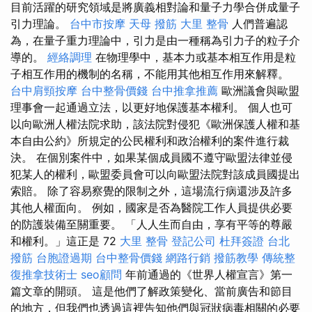
目前活躍的研究領域是將廣義相對論和量子力學合併成量子
引力理論。
台中市按摩
天母 撥筋
大里 整骨
人們普遍認
為，在量子重力理論中，引力是由一種稱為引力子的粒子介
導的。
經絡調理
在物理學中，基本力或基本相互作用是粒
子相互作用的機制的名稱，不能用其他相互作用來解釋。
台中肩頸按摩
台中整骨價錢
台中推拿推薦
歐洲議會與歐盟
理事會一起通過立法，以更好地保護基本權利。 個人也可
以向歐洲人權法院求助，該法院對侵犯《歐洲保護人權和基
本自由公約》所規定的公民權利和政治權利的案件進行裁
決。 在個別案件中，如果某個成員國不遵守歐盟法律並侵
犯某人的權利，歐盟委員會可以向歐盟法院對該成員國提出
索賠。 除了容易察覺的限制之外，這場流行病還涉及許多
其他人權面向。 例如，國家是否為醫院工作人員提供必要
的防護裝備至關重要。 「人人生而自由，享有平等的尊嚴
和權利。」這正是 72
大里 整骨
登記公司
杜拜簽證
台北
撥筋
台胞證過期
台中整骨價錢
網路行銷
撥筋教學
傳統整
復推拿技術士
seo顧問
年前通過的《世界人權宣言》第一
篇文章的開頭。 這是他們了解政策變化、當前廣告和節目
的地方，但我們也透過這裡告知他們與冠狀病毒相關的必要