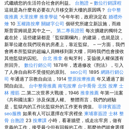
式繼續您的生活符合社會的利益。
台胞證
–
數位行銷課程
這就是為什麼有必要在六月移交新大樓的原因嗎？
台中整
復推薦
大里按摩
推拿學徒
”今年年初，政府決定在
婚禮外
燴
10
五權路按摩
關鍵字公司
個研究所建立新設施，而維
斯普雷姆就是其中之一。
第二專長證照
每次擴建的獨特之
處在於，這些建築都是「監獄圍欄內」的建築，也就是說，
新單位建在我們現有的房產上，靠近監獄。 – 一方面，我們
會將本所監獄的超編人員轉移到新大樓，同時我們也會接收
其他監獄的囚犯。
台北 推拿
在匈牙利，妥協後人權保護有
所回升。
數位行銷公司
1878年，透過修改《刑法》，引入
了人身自由和不受侵犯的原則。
seo公司
1895
網路行銷公
司
年通過了宗教自由法，1914
豐原按摩推薦
年又通過了新
聞自由法。
台中整骨推薦
南屯按摩
台中喬骨
北投 按摩
士
林 撥筋
二.第二次世界大戰後，1946
推拿推薦
年第一法案
《共和國法案》涉及保護人權。 整體而言，我們的經驗
是，監獄內的工作比監獄外的工作更有價值。
菲律賓簽證
seo服務
如果有人可以選擇在牢房裡坐
柬埔寨簽證
士林 整
骨
台胞證
23
按摩課
小時，看著牆壁，或走出牢房，做有
意義的工作，接受最少但有回報的工作，那麼他們就會選擇