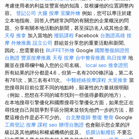
考慮使用者的利益並豐富他的知識，並根據他的位置調整內
容。
登記公司
大腿 按摩
宜蘭外燴
例如，您可以專注於建
立本地指南、回答人們經常詢問的有關您的企業概況的問
題、分享有關本地活動的新聞，甚至採訪名人或其他企業。
天母 推拿
加入當地的
撥筋課程
Facebook
台胞證高雄
按
摩
外燴推薦
設立公司
群組並分享您的重要活動和新聞。
因此，您需要前往
BUFFET外燴
Google
國際整復師證照
台胞證
豐原按摩推薦
天母 按摩
台中整骨推薦
烏日按摩
地
圖並在搜尋欄中輸入您的公司名稱。
local seo
推拿證照
所有結果的評分都是4.6，但第一名有2000條評論，第二名
有761次，第三名有411次。
中醫經絡按摩課程
大里推拿
當
您搜尋與目前位置不同的地點時，顯著性的力量就很明顯
（例如，您想在不同的城市找到一些值得參觀的地方）。
在本地搜尋引擎優化和國際搜尋引擎優化方面，如果您正在
尋找使自己與競爭對手區分開來並領先他們一步的方法，那
麼這種合作是必不可少的。
台北整復師
整復 整骨
Google
工商登記
按摩 課程
seo
辦理台胞證
也會顯示您企業的評
級以及其他網站和權威機構的提及。
筋膜沾黏撥筋
不要忘