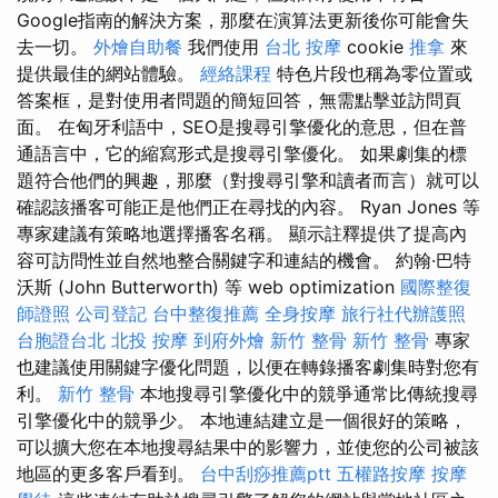
Google指南的解決方案，那麼在演算法更新後你可能會失
去一切。
外燴自助餐
我們使用
台北 按摩
cookie
推拿
來
提供最佳的網站體驗。
經絡課程
特色片段也稱為零位置或
答案框，是對使用者問題的簡短回答，無需點擊並訪問頁
面。 在匈牙利語中，SEO是搜尋引擎優化的意思，但在普
通語言中，它的縮寫形式是搜尋引擎優化。 如果劇集的標
題符合他們的興趣，那麼（對搜尋引擎和讀者而言）就可以
確認該播客可能正是他們正在尋找的內容。 Ryan Jones 等
專家建議有策略地選擇播客名稱。 顯示註釋提供了提高內
容可訪問性並自然地整合關鍵字和連結的機會。 約翰·巴特
沃斯 (John Butterworth) 等 web optimization
國際整復
師證照
公司登記
台中整復推薦
全身按摩
旅行社代辦護照
台胞證台北
北投 按摩
到府外燴
新竹 整骨
新竹 整骨
專家
也建議使用關鍵字優化問題，以便在轉錄播客劇集時對您有
利。
新竹 整骨
本地搜尋引擎優化中的競爭通常比傳統搜尋
引擎優化中的競爭少。 本地連結建立是一個很好的策略，
可以擴大您在本地搜尋結果中的影響力，並使您的公司被該
地區的更多客戶看到。
台中刮痧推薦ptt
五權路按摩
按摩