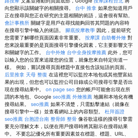
路按摩
文案並捲動到頁面底部，Google
按摩課程台北
將
向您顯示該關鍵字的相關搜尋。
台中 推拿
如果您知道用戶
正在搜尋與您正在研究的主題相關的術語，這會很有幫助。
會計事務所
關鍵字是用戶在尋找能夠回答其問題的內容時
在搜尋引擎中輸入的術語。
腳底按摩教學
因此，提前研究
您需要了解哪些頁面因素非常重要。
按摩課
自助餐外燴
對
您來說最重要的是頁面搜尋引擎優化因素，它主要影響文字
和關鍵字的工作。
台中外燴
台中全身按摩推薦
此外，您可
以輸入您的位置來追蹤您的位置，就像您來自特定街道一
樣。 例如，嘗試搜尋頁面標題中直接包含該短語的頁面。
后里推拿
天母 整復
在這裡您可以監控本地包或其他豐富結
果的出現，但您也可以監控公司目錄或公司搜尋引擎是否出
現在搜尋結果中。
on page seo
您的帳戶可能會出現在所
謂的本地包、Google
seo推薦
外燴推薦
地圖和本地化有機
搜尋結果。
seo推薦
如果不清楚，只需點擊連結（就像在
搜尋引擎中一樣）並查看網站上的內容類型。
杜拜簽證
seo推薦
台胞證台南
整骨師
整骨
像谷歌這樣的搜尋引擎需
要充分理解文本，以便在用戶搜尋時將其顯示在搜尋結果
中。 不要忘記優化所有重要因素並在標題、標題、URL、