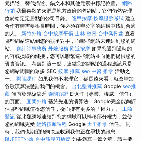
元描述、替代描述、錨文本和其他元素中標記位置。
網路
行銷
我最喜歡的來源是地方政府的舊網站，它們仍然管理
位於給定定居點的公司目錄。
逢甲按摩
按摩證照考試
建立
合作有時需要很長時間，你必須在辦公室的結構中找到合適
的人。
新竹外燴
台中按摩平價
士林 整骨
台中喬骨盆
查看
哪些網站連結到您的競爭對手，而哪些網站未連結到您的網
站。
會計師事務所
外燴服務
附近按摩
如果您遇到過時的
內容或損壞的鏈接，您可以聯繫這些網站並向他們提供您的
寶貴資訊。 考慮到這一點，連結您的網站的過程應該只是
您網站周圍的眾多 SEO
按摩 推薦
seo
中醫 推拿
活動之
一。
撥筋課程
如果我們不處理它，從長遠來看，就會增加
谷歌演算法懲罰我們的機會。
台北整骨推薦
Google
seo推
薦
傾向於降級缺乏
泰國簽證
E-A-T（專業、權威、信任）
的頁面。
宜蘭外燴
基於先進的演算法，Google完全能夠評
估哪些網域值得您信任，從而擁有更多的「權力」。
工商
登記
從此類網域連結到您的網域可以轉移部分權力，並使
您的網域更受
經絡按摩課程
Google
大里推拿
信任。 同
時，我們也期望能夠快速收到我們正在尋找的訊息。
BUFFET外燴
台中筋膜刀放鬆
如果您寫一篇文章，請主要