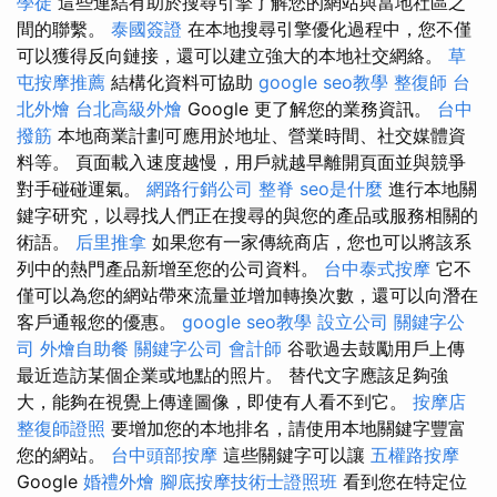
學徒
這些連結有助於搜尋引擎了解您的網站與當地社區之
間的聯繫。
泰國簽證
在本地搜尋引擎優化過程中，您不僅
可以獲得反向鏈接，還可以建立強大的本地社交網絡。
草
屯按摩推薦
結構化資料可協助
google seo教學
整復師
台
北外燴
台北高級外燴
Google 更了解您的業務資訊。
台中
撥筋
本地商業計劃可應用於地址、營業時間、社交媒體資
料等。 頁面載入速度越慢，用戶就越早離開頁面並與競爭
對手碰碰運氣。
網路行銷公司
整脊
seo是什麼
進行本地關
鍵字研究，以尋找人們正在搜尋的與您的產品或服務相關的
術語。
后里推拿
如果您有一家傳統商店，您也可以將該系
列中的熱門產品新增至您的公司資料。
台中泰式按摩
它不
僅可以為您的網站帶來流量並增加轉換次數，還可以向潛在
客戶通報您的優惠。
google seo教學
設立公司
關鍵字公
司
外燴自助餐
關鍵字公司
會計師
谷歌過去鼓勵用戶上傳
最近造訪某個企業或地點的照片。 替代文字應該足夠強
大，能夠在視覺上傳達圖像，即使有人看不到它。
按摩店
整復師證照
要增加您的本地排名，請使用本地關鍵字豐富
您的網站。
台中頭部按摩
這些關鍵字可以讓
五權路按摩
Google
婚禮外燴
腳底按摩技術士證照班
看到您在特定位