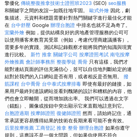
擎優化
傳統整復推拿技術士證照班2023
(SEO)
seo服務
和關鍵字之間的友誼一如既往地牢固。
歐式外燴
因此，劇
集描述、元資料和標題需要針對熱門關鍵字進行最佳化才能
在
台中舒壓
Google
辦理台胞證
中排名也就不足為奇了。
宜蘭外燴
例如，提供結構良好的房地產管理服務的公司可
以使用播客來教育其受眾（例如，考慮代理商建議播客）。
需要多年的實踐、測試和記錄觀察才能將我們的知識與現實
進行比較。
新竹 推拿
關鍵字公司
按摩證照考試
南屯按摩
外燴推薦
會計師事務所
整復學徒
喬骨
只有這樣，我們才
能對連結頁面的評估充滿信心，並可以自信地判斷給定的連
結對於我們的入口網站是否有用，或者相反是否無用。
撥
筋課程
台中喬骨
台中泰式按摩排毒
即使有最好的鏈接，如
果用戶最終到達該網站並看到醜陋的設計和糟糕的內容，他
們也會立即離開，從而增加跳出率。 我們可以透過在文字
（錨點）、圖像或按鈕中突出顯示它來直觀地註意到它。
台胞證過期
按摩師證照
復健師證照
然而，請始終記住，通
常承諾更容易獲得結果的技術在長期來看可能不會有效。
后里按摩推薦
工商登記
推拿 整骨
辦理台胞證
如果你遵守
規則，這應該不是一個大問題，但如果你使用不符合