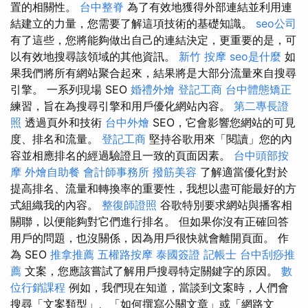
置的相關性。
台中整脊
為了有效地獲得外部連結並利用連
結建立的力量，您需要了解這項技術的基礎知識。
seo公司
有了這些，您將能夠做出自己的連結決定，更重要的是，可
以有效地搜尋該領域的其他資訊。
新竹 按摩
seo是什麼
如
果我們將所有網站聚合起來，結果將是大部分流量來自搜尋
引擎。 一系列現場 SEO
婚禮外燴
登記工商
台中體態矯正
練習，旨在為搜尋引擎和用戶優化網站內容。
第二專長證
照
透過頁外和技術
台中外燴
SEO，它會影響您網站的可見
度、排名和流量。
登記工商
堅持谷歌用來「閱讀」您的內
容並相應排名的經過驗證且一致的頁面因素。
台中頭部按
摩
外燴自助餐
會計師事務所
撥筋美容
了解適當優化對於
提高排名、流量和轉換率的重要性，我想以盡可能最好的方
式組織我的內容。
整復師證照
谷歌特別要求網站與播客相
關聯，以便能夠對它們進行排名。 但如果你沒有正確回答
用戶的問題，也沒關係，因為用戶很快就會離開頁面。 作
為 SEO
推拿推薦
五權路按摩
泰國簽證
記帳士
台中刮痧推
薦
文案，您應該嘗試了解用戶搜尋特定關鍵字的原因。
數
位行銷課程
例如，我們現在知道，當談到文案時，人們會
搜尋「文案類型」、「如何撰寫公關文章」或「網路文