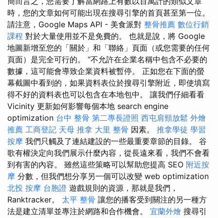
簡而言之，您需要了解當網路上有數以百萬計的類似文章
時，您的文章如何可能出現在搜尋引擎的首頁甚至第一位。
請注意，Google Maps API - 美食派對
整骨推薦
數位行銷
課程
對於大量使用並不是免費的。 也就是說，將 Google
地圖新增至您的「關於」和「聯絡」頁面（或您需要的任何
頁面）是完全可行的。 “不允許在企業名稱中包含不必要的
數據，這可能會導致企業資料被暫停。 正如您在下面的螢
幕截圖中看到的，如果資料表位於搜尋引擎附近，即使填寫
得不好的資料表也可以包含在本地包中。 讓我們仔細看看
Vicinity 更新如何影響每個本地 search engine
optimization
台中 整骨
第二專長證照
西屯肩頸放鬆
外燴
推薦
工商登記
天母 推拿
大里 整骨
因素。
推拿學徒
學習
按摩
我們只觸及了連結建設的一些最重要章節的目錄。 谷
歌有權決定向我們展示什麼內容，從長遠來看，我們不會看
到有害的內容。 雖然這些策略可以幫助您提高 SEO
附近按
摩
分數，但我們想分享另一個可以改變 web optimization
北投 按摩
台胞證
遊戲規則的資源，那就是我們，
Ranktracker。
太平 整骨
讓您的播客受到關注的另一種方
法是建立清單並專注於網路和合作機會。
宜蘭外燴
搜尋引