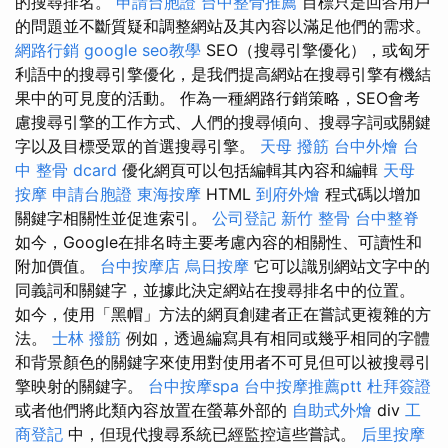
的搜尋排名。
申請台胞證
台中整骨推薦
目標只是回答用戶
的問題並不斷質疑和調整網站及其內容以滿足他們的需求。
網路行銷
google seo教學
SEO（搜尋引擎優化），或匈牙
利語中的搜尋引擎優化，是我們提高網站在搜尋引擎有機結
果中的可見度的活動。 作為一種網路行銷策略，SEO會考
慮搜尋引擎的工作方式、人們的搜尋傾向、搜尋字詞或關鍵
字以及目標受眾的首選搜尋引擎。
天母 撥筋
台中外燴
台
中 整骨 dcard
優化網頁可以包括編輯其內容和編輯
天母
按摩
申請台胞證
東海按摩
HTML
到府外燴
程式碼以增加
關鍵字相關性並促進索引。
公司登記
新竹 整骨
台中整脊
如今，Google在排名時主要考慮內容的相關性、可讀性和
附加價值。
台中按摩店
烏日按摩
它可以識別網站文字中的
同義詞和關鍵字，並據此決定網站在搜尋排名中的位置。
如今，使用「黑帽」方法的網頁創建者正在嘗試更複雜的方
法。
士林 撥筋
例如，透過編寫具有相同或幾乎相同的字體
和背景顏色的關鍵字來使用對使用者不可見但可以被搜尋引
擎映射的關鍵字。
台中按摩spa
台中按摩推薦ptt
杜拜簽證
或者他們將此類內容放置在螢幕外部的
自助式外燴
div
工
商登記
中，但現代搜尋系統已經監控這些嘗試。
后里按摩