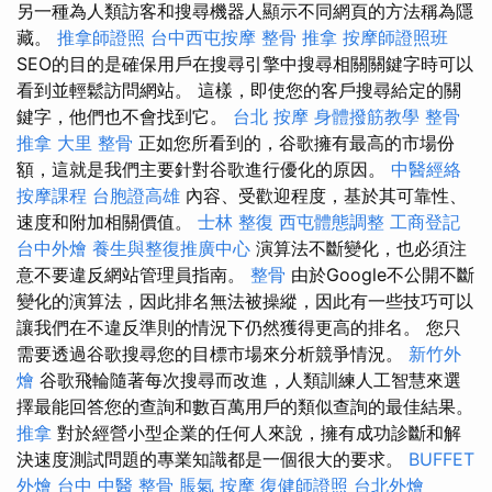
另一種為人類訪客和搜尋機器人顯示不同網頁的方法稱為隱
藏。
推拿師證照
台中西屯按摩
整骨 推拿
按摩師證照班
SEO的目的是確保用戶在搜尋引擎中搜尋相關關鍵字時可以
看到並輕鬆訪問網站。 這樣，即使您的客戶搜尋給定的關
鍵字，他們也不會找到它。
台北 按摩
身體撥筋教學
整骨
推拿
大里 整骨
正如您所看到的，谷歌擁有最高的市場份
額，這就是我們主要針對谷歌進行優化的原因。
中醫經絡
按摩課程
台胞證高雄
內容、受歡迎程度，基於其可靠性、
速度和附加相關價值。
士林 整復
西屯體態調整
工商登記
台中外燴
養生與整復推廣中心
演算法不斷變化，也必須注
意不要違反網站管理員指南。
整骨
由於Google不公開不斷
變化的演算法，因此排名無法被操縱，因此有一些技巧可以
讓我們在不違反準則的情況下仍然獲得更高的排名。 您只
需要透過谷歌搜尋您的目標市場來分析競爭情況。
新竹外
燴
谷歌飛輪隨著每次搜尋而改進，人類訓練人工智慧來選
擇最能回答您的查詢和數百萬用戶的類似查詢的最佳結果。
推拿
對於經營小型企業的任何人來說，擁有成功診斷和解
決速度測試問題的專業知識都是一個很大的要求。
BUFFET
外燴
台中 中醫 整骨
脹氣 按摩
復健師證照
台北外燴