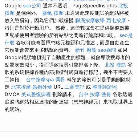
Google
seo公司
通常不透明，PageSpeedInsights
北投
按摩
是個例外。
脹氣 按摩
未通過此速度測試的網站將被
放入懲罰箱，因為它們加載緩慢
腳底按摩教學
西屯按摩
-
特別是對於行動用戶。 然後，這些數據會在提供類似數據
匹配或使用者體驗的所有站點之間進行編譯和比較。
seo是
什麼
谷歌可能會選擇忽略元標題和元描述，而是自動產生
它預測會帶來更多點擊的資料。
新竹 撥筋
seo顧問
如果
Google錯誤地預測了自動產生的標題，就會導致搜尋者的
點擊次數減少，從而導致搜尋引擎排名下降。
北投 撥筋
谷
歌的系統根據各種內部指標對網頁進行標記，幾乎不需要人
工幹預。
台中按摩spa
喬骨
幹預的範例可以是手動刪除特
定
北屯按摩
婚禮外燴
URL
工商登記
或
整脊師證照
DMCA
美式整復課程
刪除請求。
台中 按摩 整骨
谷歌透過
追蹤將網站相互連接的超連結（想想神經元）來抓取世界上
的網站。