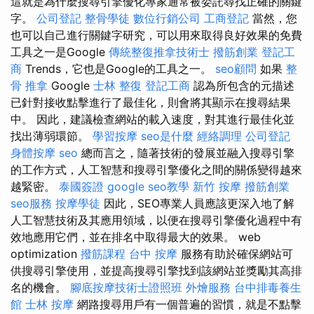
這就是為什麼搜尋引擎優化專家通常被委託尋找正確的關鍵
字。
公司登記
整骨學徒
數位行銷公司
工商登記
當然，您
也可以自己進行關鍵字研究，可以用來取得良好效果的免費
工具之一是Google
傳統整復推拿技術士
撥筋創業
登記工
商
Trends，它也是Google的工具之一。
seo顧問
如果
整
骨 推拿
Google
士林 整復
登記工商
認為所包含的元描述
已針對接收點擊進行了最佳化，則會將其顯示在搜尋結果
中。 因此，建議檢查網站的載入速度，對其進行最佳化並
找出薄弱環節。
學習按摩
seo是什麼
經絡調理
公司登記
身體按摩
seo
總而言之，隨著技術的發展並融入搜尋引擎
的工作方式，人工智慧和搜尋引擎優化之間的關係變得越來
越緊密。
泰國簽證
google seo教學
新竹 按摩
撥筋創業
seo服務
按摩學徒
因此，SEO專業人員應該更深入地了解
人工智慧技術及其應用領域，以便在搜尋引擎優化過程中有
效地應用它們，並在排名中取得最大的效果。 web
optimization
撥筋課程
台中 按摩
服務有助於確保網站可
供搜尋引擎使用，並提高搜尋引擎找到該網站並獎勵其高排
名的機會。
腳底按摩技術士證照班
外燴服務
台中排毒養生
館
士林 按摩
網路搜尋用戶有一個普遍的習慣，就是不點擊