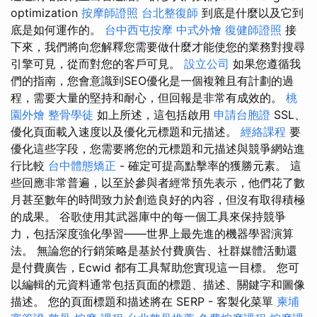
optimization
按摩師證照
台北整復師
到底是什麼以及它到
底是如何運作的。
台中西屯按摩
中式外燴
復健師證照
接
下來，我們將向您解釋您需要做什麼才能使您的業務對搜尋
引擎可見，從而對您的客戶可見。
設立公司
如果您遵循我
們的指南，您會意識到SEO優化是一個複雜且有計劃的過
程，需要大量的堅持和耐心，但回報是非常有成效的。
桃
園外燴
整骨學徒
如上所述，這包括啟用
申請台胞證
SSL、
優化頁面載入速度以及優化元標題和元描述。
經絡課程
要
優化這些字段，您需要將您的元標題和元描述與競爭網站進
行比較
台中體態矯正
- 確定可提高點擊率的獲勝元素。 這
些回應非常普遍，以至於參與者經常預先表示，他們花了數
月甚至數年的時間致力於創造良好的內容，但沒有取得積極
的成果。 谷歌使用其武器庫中的每一個工具來保持競爭
力，包括深度強化學習——世界上最先進的機器學習演算
法。 無論您的行銷策略是基於付費廣告、社群媒體活動還
是付費廣告，Ecwid 都有工具幫助您實現這一目標。 您可
以編輯的元資料通常包括頁面的標題、描述、關鍵字和圖像
描述。 您的頁面標題和描述將在 SERP - 客製化菜單
柬埔