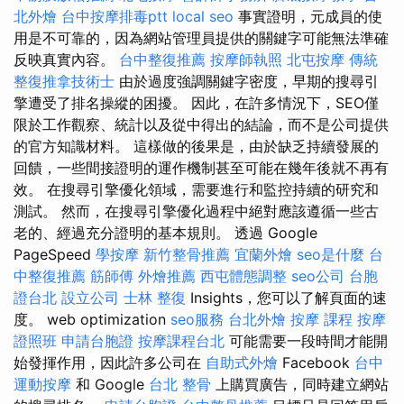
北外燴
台中按摩排毒ptt
local seo
事實證明，元成員的使
用是不可靠的，因為網站管理員提供的關鍵字可能無法準確
反映真實內容。
台中整復推薦
按摩師執照
北屯按摩
傳統
整復推拿技術士
由於過度強調關鍵字密度，早期的搜尋引
擎遭受了排名操縱的困擾。 因此，在許多情況下，SEO僅
限於工作觀察、統計以及從中得出的結論，而不是公司提供
的官方知識材料。 這樣做的後果是，由於缺乏持續發展的
回饋，一些間接證明的運作機制甚至可能在幾年後就不再有
效。 在搜尋引擎優化領域，需要進行和監控持續的研究和
測試。 然而，在搜尋引擎優化過程中絕對應該遵循一些古
老的、經過充分證明的基本規則。 透過 Google
PageSpeed
學按摩
新竹整骨推薦
宜蘭外燴
seo是什麼
台
中整復推薦
筋師傅
外燴推薦
西屯體態調整
seo公司
台胞
證台北
設立公司
士林 整復
Insights，您可以了解頁面的速
度。 web optimization
seo服務
台北外燴
按摩 課程
按摩
證照班
申請台胞證
按摩課程台北
可能需要一段時間才能開
始發揮作用，因此許多公司在
自助式外燴
Facebook
台中
運動按摩
和 Google
台北 整骨
上購買廣告，同時建立網站