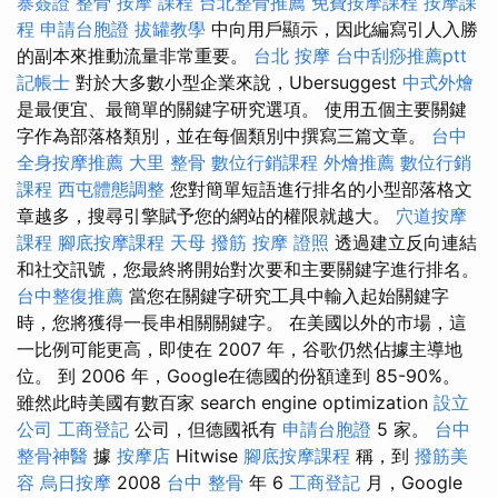
寨簽證
整骨
按摩 課程
台北整骨推薦
免費按摩課程
按摩課
程
申請台胞證
拔罐教學
中向用戶顯示，因此編寫引人入勝
的副本來推動流量非常重要。
台北 按摩
台中刮痧推薦ptt
記帳士
對於大多數小型企業來說，Ubersuggest
中式外燴
是最便宜、最簡單的關鍵字研究選項。 使用五個主要關鍵
字作為部落格類別，並在每個類別中撰寫三篇文章。
台中
全身按摩推薦
大里 整骨
數位行銷課程
外燴推薦
數位行銷
課程
西屯體態調整
您對簡單短語進行排名的小型部落格文
章越多，搜尋引擎賦予您的網站的權限就越大。
穴道按摩
課程
腳底按摩課程
天母 撥筋
按摩 證照
透過建立反向連結
和社交訊號，您最終將開始對次要和主要關鍵字進行排名。
台中整復推薦
當您在關鍵字研究工具中輸入起始關鍵字
時，您將獲得一長串相關關鍵字。 在美國以外的市場，這
一比例可能更高，即使在 2007 年，谷歌仍然佔據主導地
位。 到 2006 年，Google在德國的份額達到 85-90%。
雖然此時美國有數百家 search engine optimization
設立
公司
工商登記
公司，但德國祇有
申請台胞證
5 家。
台中
整骨神醫
據
按摩店
Hitwise
腳底按摩課程
稱，到
撥筋美
容
烏日按摩
2008
台中 整骨
年 6
工商登記
月，Google