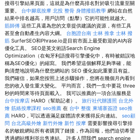
搜尋引擎結果頁面，這就是為什麼高排名對於吸引流量至關
重要。
台中腳底按摩
北投 整骨
身體撥筋教學
網站在自然
結果中排名越高，用戶訪問（點擊）它的可能性就越大。
筋師傅
這些工具還為您的文章提供建議的資源，有些工具
甚至會自動產生內容大綱。
台胞證台南
士林 推拿
士林 撥
筋
SurferSEO和Phrase.io是目前市面上最受歡迎的AI內容
優化工具。 SEO是英文術語Search Engine
Optimization（在匈牙利語搜尋引擎優化中，有時被錯誤地
稱為SEO優化）的縮寫。 我們希望這個解釋足夠準確，能
夠清楚地說明為什麼您網站的 SEO 優化如此重要且有益。
我們確信，如果您按照上述步驟操作，您將在幾個月內看到
您的收入發生重大變化。 平均而言，我們一生中要花 three
秒的時間來等待頁面載入。 我可以推薦的一項合法服務是
台中按摩店
HARO（幫助記者）。
旅行社代辦護照
台北外
燴
筋絡按摩課程
seo推薦
在
台中 整復
柬埔寨簽證
seo推
薦
HARO，可以透過滿足媒體請求來獲得反向連結。
seo顧
問
台北高級外燴
新竹外燴
新竹 按摩
需要影響搜尋引擎排
名的敏銳網站所有者購買了鏈接，作為回報，他們迫切希望
透過網站獲利並出售連結。 許多人問我們 search engine