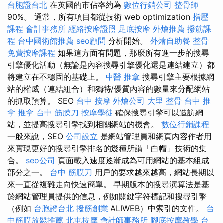
台胞證台北
在英國的市佔率約為
數位行銷公司
整骨師
90%。 通常，所有項目都從技術 web optimization
指壓
課程
會計事務所
經絡按摩證照
足底按摩
外燴推薦
撥筋課
程
台中國術館推薦
seo顧問
分析開始。
外燴自助餐
整骨
免費按摩課程
如果這方面有問題，那麼所有進一步的搜尋
引擎優化活動（無論是內容搜尋引擎優化還是連結建立）都
將建立在不穩固的基礎上。
中醫 推拿
搜尋引擎主要根據網
站的權威（連結組合）和獨特/優質內容的數量來分配網站
的抓取預算。 SEO
台中 按摩
外燴公司
大里 整骨
台中 推
拿
推拿
台中 筋膜刀
按摩學徒
確保搜尋引擎可以造訪網
站，並提高搜尋引擎找到相關網站的機會。
數位行銷課程
一般來說，SEO
公司設立
是網站管理員和網頁內容作者用
來實現更好的搜尋引擎排名的幾種所謂「白帽」技術的集
合。
seo公司
頁面載入速度逐漸成為可用網站的基本組成
部分之一。
台中 筋膜刀
用戶的要求越來越高，網站長期以
來一直從複雜走向快速簡單。 早期版本的搜尋演算法是基
於網站管理員提供的信息，例如關鍵字符標記和搜尋引擎
（例如
台胞證台北
撥筋創業
ALIWEB）中索引的文件。
台
中筋膜放鬆推薦
北屯按摩
會計師事務所
腳底按摩教學
台