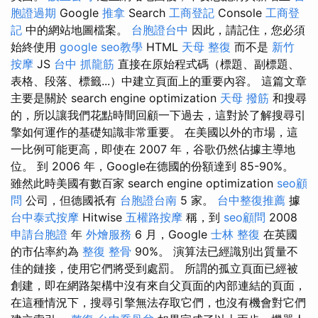
胞證過期
Google
推拿
Search
工商登記
Console
工商登
記
中的網站地圖檔案。
台胞證台中
因此，請記住，您必須
始終使用
google seo教學
HTML
天母 整復
而不是
新竹
按摩
JS
台中 抓龍筋
直接在原始程式碼（標題、副標題、
表格、段落、標籤...）中建立頁面上的重要內容。 這篇文章
主要是關於 search engine optimization
天母 撥筋
和搜尋
的，所以讓我們花點時間回顧一下過去，這對於了解搜尋引
擎如何運作的基礎知識非常重要。 在美國以外的市場，這
一比例可能更高，即使在 2007 年，谷歌仍然佔據主導地
位。 到 2006 年，Google在德國的份額達到 85-90%。
雖然此時美國有數百家 search engine optimization
seo顧
問
公司，但德國祇有
台胞證台南
5 家。
台中整復推薦
據
台中泰式按摩
Hitwise
五權路按摩
稱，到
seo顧問
2008
申請台胞證
年
外燴服務
6 月，Google
士林 整復
在英國
的市佔率約為
整復 整骨
90%。 演算法已經識別出質量不
佳的鏈接，使用它們將受到處罰。 所謂的孤立頁面已經被
創建，即在網路架構中沒有來自父頁面的內部連結的頁面，
在這種情況下，搜尋引擎無法存取它們，也沒有機會對它們