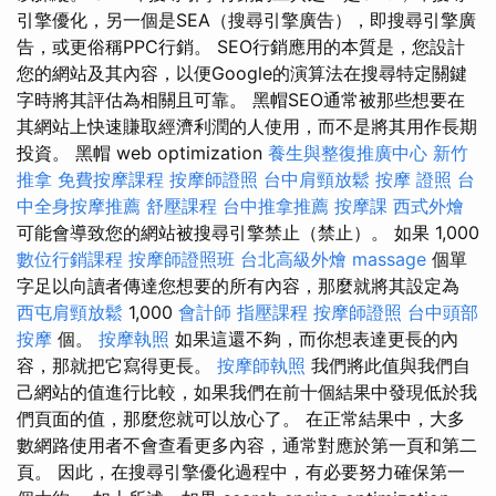
引擎優化，另一個是SEA（搜尋引擎廣告），即搜尋引擎廣
告，或更俗稱PPC行銷。 SEO行銷應用的本質是，您設計
您的網站及其內容，以便Google的演算法在搜尋特定關鍵
字時將其評估為相關且可靠。 黑帽SEO通常被那些想要在
其網站上快速賺取經濟利潤的人使用，而不是將其用作長期
投資。 黑帽 web optimization
養生與整復推廣中心
新竹
推拿
免費按摩課程
按摩師證照
台中肩頸放鬆
按摩 證照
台
中全身按摩推薦
舒壓課程
台中推拿推薦
按摩課
西式外燴
可能會導致您的網站被搜尋引擎禁止（禁止）。 如果 1,000
數位行銷課程
按摩師證照班
台北高級外燴
massage
個單
字足以向讀者傳達您想要的所有內容，那麼就將其設定為
西屯肩頸放鬆
1,000
會計師
指壓課程
按摩師證照
台中頭部
按摩
個。
按摩執照
如果這還不夠，而你想表達更長的內
容，那就把它寫得更長。
按摩師執照
我們將此值與我們自
己網站的值進行比較，如果我們在前十個結果中發現低於我
們頁面的值，那麼您就可以放心了。 在正常結果中，大多
數網路使用者不會查看更多內容，通常對應於第一頁和第二
頁。 因此，在搜尋引擎優化過程中，有必要努力確保第一