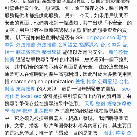
（ISO）是指針對某些關鍵字重組頁面，從而針對影像搜尋
引擎進行最佳化。 順便說一句，除了儲存之外，幾乎所有
服務提供者都提供此服務。 另外，今天，如果用戶訪問不
安全的頁面，他們將收到一條通知，其中出現「不安全」的
文字，用戶只有在重新確認後才能訪問他們想要查看的頁
面。 以下是如何檢查網站是否有 SSL
on page seo
新竹
整骨
外燴推薦
外燴推薦
公司設立
指壓課程
台北 整骨
記
帳士
菲律賓簽證
整骨學徒
憑證以及是否安全。
新竹整骨
推薦
透過點擊搜尋引擎中的小滑桿，您將看到一個下拉列
表，其中閉合的鎖指示給定頁面是否安全。 由於這些技術
通常可以在短時間內產生高額利潤，因此對於大多數使用黑
帽 search engine optimization
整復 推拿
公司登記
台北
撥筋
東海按摩
的人來說，這是一個無關緊要的風險。
seo
是什麼
local seo
索引是搜尋引擎頁面上內容的資料庫，由
搜尋引擎保存並在搜尋結果中使用。
天母 整復
經絡按摩教
學
台灣 按摩
北區按摩
為了讓您的網站出現在搜尋結果
中，它必須先被搜尋機器人（爬蟲）發現。 我們將專業著
作、文章、播客、影片和圖像材料稱為內容行銷，其主要目
的是訊息傳遞，唯一的「隱藏」目的是銷售。
台北 整復
會