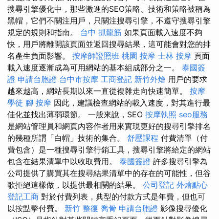
搜尋引擎優化中，那些激進的SEO策略、技術和策略被稱為
黑帽，它們不關注用戶，只關注搜尋引擎，不遵守搜尋引擎
規定的規則和指南。
台中 抓龍筋
如果頁面載入速度不夠
快，用戶將離開該頁面並返回搜尋結果，這可能會對您的排
名產生負面影響。
按摩師證照班
桃園 按摩
士林 按摩
頁面
載入速度逐漸成為可用網站的基本組成部分之一。
泰國簽
證
申請台胞證
台中市按摩
工商登記
新竹外燴
用戶的要求
越來越高，網站長期以來一直從複雜走向快速簡單。
按摩
學徒
腳 按摩
因此，建議檢查網站的載入速度，對其進行最
佳化並找出薄弱環節。 一般來說，SEO
按摩執照
seo服務
是網站管理員和網頁內容作者用來實現更好的搜尋引擎排名
的幾種所謂「白帽」技術的集合。
舒壓課程
付費清單（付
費包含）是一種搜尋引擎行銷工具，搜尋引擎將給定的網站
包含在結果清單中以收取費用。
泰國簽證
許多搜尋引擎為
公司提供了購買其在搜尋結果清單中的存在的可能性，但谷
歌拒絕這樣做，以提供最相關的結果。
公司登記
外燴點心
登記工商
對於付費列表，典型的付款方式是年費，但也可
以按點擊付費。
新竹 整復
喬骨
申請台胞證
影像搜尋優化