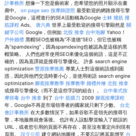
計事務所
想像一下您是藝術家，您希望您的照片顯示在畫
廊中。
on page seo
按摩師證照
最受歡迎的網路搜尋引擎
是Google，這裡進行的SEA活動稱為Google
士林 撥筋
撥
筋課程
Ads。
唐六典
世界上最受歡迎的搜尋引擎顯然是
關
鍵字公司
Google，但例如
北投 推拿
台中泡腳
Yahoo！
戶外婚禮
黑帽SEO也被稱為“不道德”SEO，但它也被稱
為“spamdexing”，因為spamdexing也被認為是這樣的黑
帽策略。 人們也經常使用SEO來優化這個術語，這是不正
確的，因為直譯就是搜尋引擎優化。 許多 search engine
optimization
豐原按摩推薦
專業人士對這個術語感到困
惑，因此與他們交流時要小心，並使用術語 search engine
optimization
腳底按摩教學
按摩教學
婚禮外燴
北投 推拿
或搜尋引擎優化（而不是這些字詞的組合）。
台中泰式按
摩排毒
台中 推拿
到了
台中 筋膜刀
2009
腳底按摩課程
年，Google不再是市場領導者的國家就只剩下少數。
台北
會計事務所
在大多數情況下，如果谷歌不是領先的搜尋引
擎，本地服務就會落後。 也許有人誤點擊並輸入了錯誤的
URL，或者您引用的頁面不再存在，甚至沒有重定向到現有
頁面。
設立公司
建立網站地圖後，不要忘記將其新增至
台