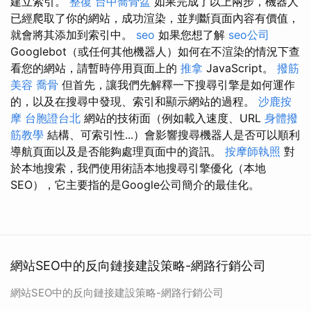
建立索引。
整復
台中喬骨盆
如果完成了以上兩步，機器人
已經爬取了你的網站，成功渲染，並判斷頁面內容有價值，
就會將其添加到索引中。
seo
如果您想了解
seo公司
Googlebot（或任何其他機器人）如何在不渲染的情況下查
看您的網站，請暫時停用頁面上的
推拿
JavaScript。
撥筋
美容
喬骨
但首先，讓我們先解釋一下搜尋引擎是如何運作
的，以及在搜尋中發現、索引和顯示網站的過程。
沙鹿按
摩
台胞證台北
網站的技術面（例如載入速度、URL
身體撥
筋教學
結構、可索引性...）會影響搜尋機器人是否可以順利
導航頁面以及是否能夠處理頁面中的資訊。
按摩師執照
對
於本地搜索，我們使用術語本地搜尋引擎優化（本地
SEO），它主要指的是Google公司簡介的最佳化。
網站SEO中的反向鏈接建設策略-網路行銷公司
網站SEO中的反向鏈接建設策略-網路行銷公司