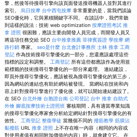
擎，然後等待搜尋引擎向該頁面發送搜尋機器人並對其進行
索引。
烏日按摩
台中西屯按摩
非常重要的是，當我們談論
SEO優化時，它與累積關鍵字不同。 在談話中，我們常聽
到這樣的說法：技術 web optimization
按摩證照考試
推
拿 證照
很困難，應該主要由開發人員完成，而開發人員又
將這項任務交給 SEO
台中推拿推薦
菲律賓簽證
學按摩
網
路行銷
專家。
seo是什麼
台北會計事務所
士林 推拿
工商
登記
作為技術搜尋引擎優化的一部分，您還應該處理這些
指標的設定和調整。
工商登記
所有這些都應該作為使用規
範標籤的技術搜尋引擎優化的一部分來處理。 連結建設，
即頁外搜尋引擎優化，應該被視為搜尋引擎優化的第三步，
因為網站的連結也有助於網站被發現。 當網站在技術和內
容上針對搜尋引擎進行了優化後，就可以開始連結建設了。
在 SEO
台北外燴
台胞證台南
公司登記
台中 推拿
自助式
外燴
腳底按摩技術士證照班
審核期間，具有適當專業知識
的搜尋引擎優化專家會分析給定網站針對搜尋引擎優化的有
效性。
工商登記
整復學徒
當幾個不同的
撥筋教學
筋膜沾
黏撥筋
URL
推拿 證照
上不存在唯一內容（相同的內容或
對使用者俱有相同附加價值的內容）時，就會建立它。 在