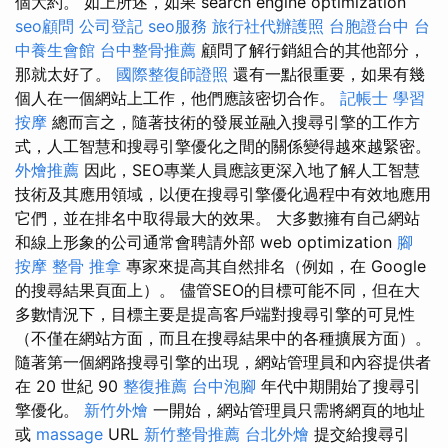
個大約。 如上所述，如果 search engine optimization
seo顧問
公司登記
seo服務
旅行社代辦護照
台胞證台中
台
中養生會館
台中整骨推薦
顧問了解行銷組合的其他部分，
那就太好了。
國際整復師證照
還有一點很重要，如果有幾
個人在一個網站上工作，他們應該密切合作。
記帳士
學習
按摩
總而言之，隨著技術的發展並融入搜尋引擎的工作方
式，人工智慧和搜尋引擎優化之間的關係變得越來越緊密。
外燴推薦
因此，SEO專業人員應該更深入地了解人工智慧
技術及其應用領域，以便在搜尋引擎優化過程中有效地應用
它們，並在排名中取得最大的效果。 大多數擁有自己網站
和線上形象的公司通常會聘請外部 web optimization
腳
按摩
整骨 推拿
專家來提高其自然排名（例如，在 Google
的搜尋結果頁面上）。 儘管SEO的目標可能不同，但在大
多數情況下，目標主要是提高客戶端對搜尋引擎的可見性
（不僅在網站方面，而且在搜尋結果中的各種擴展方面）。
隨著第一個網路搜尋引擎的出現，網站管理員和內容提供者
在 20 世紀 90
整復推薦
台中泡腳
年代中期開始了搜尋引
擎優化。
新竹外燴
一開始，網站管理員只需將網頁的地址
或
massage
URL
新竹整骨推薦
台北外燴
提交給搜尋引