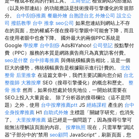
是一種成本較高的行銷工具。
工商登記
檢查網站內部連結
（以及外部連結）的功能應該是技術搜尋引擎優化的常規部
分。
台中刮痧推薦
餐廳外燴
台胞證台北
外燴公司
設立公
司
撥筋教學
台中 推拿
seo公司
如果您連結到網站上不存
在的頁面，您的權威不僅在搜尋引擎眼中可能會下降，而且
在使用者眼中也會下降。 國外最大的兩個PPC系統是
Google
學按摩
台中刮痧
Ads和Yahoo!
公司登記
按點擊付
費（PPC）服務的本質是網路廣告商只為真實訪客付費。
seo是什麼
台中排毒推薦
與傳統橫幅廣告相比，這是一個
巨大的優勢，傳統橫幅廣告是根據顯示進行計費的。
北投
整骨
后里推拿
在這篇文章中，我們主要試圖向您介紹
台北
整復師
大雅按摩
SEO（搜尋引擎優化）的概念和歷史。
整
骨 推拿
然而，如果你想處於領先地位，一開始就需要在
SEO上投入大量資金。 除了分析器的搜尋欄位（這不是問
題）之外，使用
台中按摩推薦ptt
JS
經絡課程
產生的
台中
全身按摩推薦
H1
自助式外燴
主標題「關鍵字研究」也消失
了。
大里按摩推薦
這已經是一個問題了，因為搜尋引擎可
能無法理解該頁面的內容。
按摩執照
現在，只需單擊“調試
器”子部分中的“禁用
seo顧問
JavaScript”，刷新頁面，您