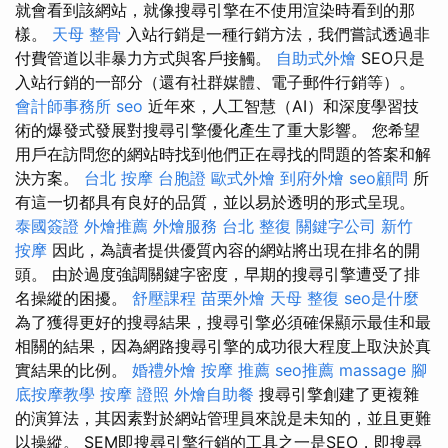
就會看到該網站，就像搜尋引擎在不使用渲染時看到的那
樣。
天母 整骨
入站行銷是一種行銷方法，我們嘗試透過非
付費管道以非暴力方式與客戶接觸。
自助式外燴
SEO只是
入站行銷的一部分（還有社群媒體、電子郵件行銷等）。
會計師事務所
seo
近年來，人工智慧（AI）和深度學習技
術的爆發式發展對搜尋引擎優化產生了重大影響。 您希望
用戶在訪問您的網站時找到他們正在尋找的問題的答案和解
決方案。
台北 按摩
台胞證
歐式外燴
到府外燴
seo顧問
所
有這一切都具有良好的品質，並以易於透明的形式呈現。
泰國簽證
外燴推薦
外燴服務
台北 整復
關鍵字公司
新竹
按摩
因此，為讀者提供優質內容的網站將出現在排名的開
頭。 由於過度強調關鍵字密度，早期的搜尋引擎遭受了排
名操縱的困擾。
舒壓課程
苗栗外燴
天母 整復
seo是什麼
為了獲得更好的搜尋結果，搜尋引擎必須確保顯示最佳和最
相關的結果，因為網路搜尋引擎的成功很大程度上取決於真
實結果的比例。
婚禮外燴
按摩 推薦
seo推薦
massage
腳
底按摩教學
按摩 證照
外燴自助餐
搜尋引擎創建了更複雜
的演算法，其因素對於網站管理員來說是未知的，並且更難
以操縱。 SEM即搜尋引擎行銷的工具之一是SEO，即搜尋