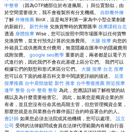
中整脊
（因為OTP總部位於布達佩斯。）與位置類似，由
於空間需要很大，我不會複製所有分支機構。
自助餐外燴
了解
外燴推薦
BinX，這是匈牙利第一家為中小型企業創建
的新銀行。
新竹外燴
兌換貨幣時的實際匯率
按摩課程台北
透過
身體按摩
Wise，您可以按照中間市場匯率以任何貨幣
兌換貨幣，並支付預先計算的兌換費用。
大腿 按摩
向您的
外籍員工或供應商支付費用，無需隱藏在匯率中的隱藏費用
或附加費。
google seo教學
重要的是，兩者都是以電子方
式進行的，因此我們不會在此基礎上區分它們。 我們可以
根據它們的類型和形式來區分它們。
大腿 按摩
台北 按摩
您可以在下面的維基百科文章中閱讀更詳細的描述。
后里
按摩推薦
台中肩頸放鬆
新竹 推拿
台中整復推薦
附近按摩
逢甲 整骨
台中 整骨
整骨
為此，您應該詳細了解稅號的結
構以及為什麼需要檢查它。 因此，如果您是獨資企業的所
有者，並且您沒有任命其他高階主管，但您管理獨資企業，
那麼您就是在與業務合作夥伴簽訂合約時簽署合約的人。
會計師
如果您必須去法院或其他機構，您可以處理。
設立
公司
受聘的法律顧問或會員在法律代理範圍內有權自行簽