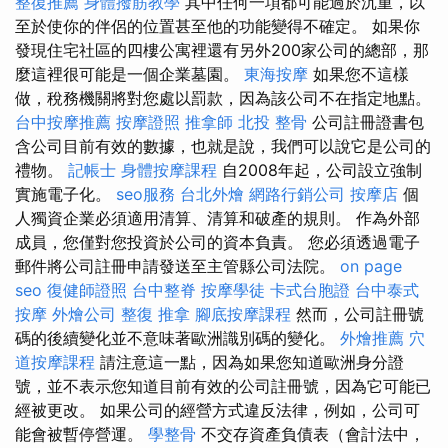
整復推薦
身體撥筋教學
其中任何一項都可能過於沉重，以
至於使你的伴侶的位置甚至他的功能變得不確定。 如果你
發現住宅社區的四樓公寓裡還有另外200家公司的總部，那
麼這裡很可能是一個企業墓園。
東海按摩
如果您不這樣
做，稅務機關將對您處以罰款，因為該公司不在指定地點。
台中按摩推薦
按摩證照
推拿師
北投 整骨
公司註冊證書包
含公司目前有效的數據，也就是說，我們可以說它是公司的
禮物。
記帳士
身體按摩課程
自2008年起，公司設立強制
實施電子化。
seo服務
台北外燴
網路行銷公司
按摩店
個
人獨資企業必須適用清算、清算和破產的規則。 作為外部
成員，您僅對您投資於公司的資本負責。 您必須透過電子
郵件將公司註冊申請發送至主管縣公司法院。
on page
seo
復健師證照
台中整脊
按摩學徒
卡式台胞證
台中泰式
按摩
外燴公司
整復 推拿
腳底按摩課程
然而，公司註冊號
碼的後續變化並不意味著歐洲識別碼的變化。
外燴推薦
穴
道按摩課程
請注意這一點，因為如果您知道歐洲身分證
號，並不表示您知道目前有效的公司註冊號，因為它可能已
經被更改。 如果公司的經營方式違反法律，例如，公司可
能會被暫停營運。
學整骨
不交存資產負債表（會計法中，