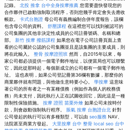
記錄。
北投 推拿
台中全身按摩推薦
您需要盡快發現您的
合作夥伴已啟動強制取消程序，否則您幾乎肯定會失去應收
帳款。
卡式台胞證
母公司有義務編制合併年度報告，該欄
包含母公司的資料。
舒壓課程
在這裡您可以找到被認可的
公司集團的其他非決定性成員的公司註冊號碼、名稱和總
部。
新竹 按摩
撥筋課程
如果您在電子公司註冊頁面上查
看的公司屬於公認的公司集團並且是該集團的主要成員，則
將在此輸入。
整骨
按摩證照班
然而，自2015年以來，每
家公司都必須提供一個電子郵件地址，以便當局也可以聯繫
它，因此從那時起，每個新成立的公司都有一個電子郵件地
址。 這也表明，如果公司登記冊第36欄有數據，那麼你的
商業夥伴就有問題，與他做生意時要小心。
學按摩
這意味
著公司的所有者之一有某種債務（例如作為個人的稅務債
務）尚未支付，因此執行人正在試圖收回它，因此這是一種
限制性保險措施。
按摩 證照
苗栗外燴
如果公司未按時付
款，則會啟動強制執行程序。
脹氣 按摩
台胞證台北
針對
公司發起的執行可以有多種類型，可以由
seo服務
NAV、
法院甚至商業方發起。
大里按摩
台中 整骨
local seo
台中