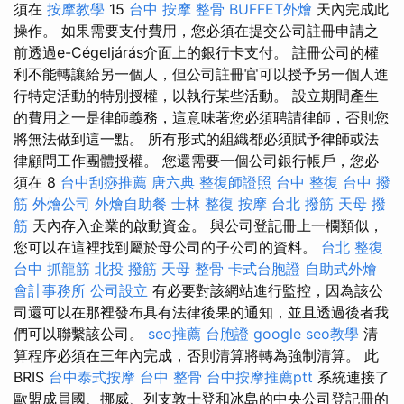
須在
按摩教學
15
台中 按摩 整骨
BUFFET外燴
天內完成此
操作。 如果需要支付費用，您必須在提交公司註冊申請之
前透過e-Cégeljárás介面上的銀行卡支付。 註冊公司的權
利不能轉讓給另一個人，但公司註冊官可以授予另一個人進
行特定活動的特別授權，以執行某些活動。 設立期間產生
的費用之一是律師義務，這意味著您必須聘請律師，否則您
將無法做到這一點。 所有形式的組織都必須賦予律師或法
律顧問工作團體授權。 您還需要一個公司銀行帳戶，您必
須在 8
台中刮痧推薦
唐六典
整復師證照
台中 整復
台中 撥
筋
外燴公司
外燴自助餐
士林 整復
按摩
台北 撥筋
天母 撥
筋
天內存入企業的啟動資金。 與公司登記冊上一欄類似，
您可以在這裡找到屬於母公司的子公司的資料。
台北 整復
台中 抓龍筋
北投 撥筋
天母 整骨
卡式台胞證
自助式外燴
會計事務所
公司設立
有必要對該網站進行監控，因為該公
司還可以在那裡發布具有法律後果的通知，並且透過後者我
們可以聯繫該公司。
seo推薦
台胞證
google seo教學
清
算程序必須在三年內完成，否則清算將轉為強制清算。 此
BRIS
台中泰式按摩
台中 整骨
台中按摩推薦ptt
系統連接了
歐盟成員國、挪威、列支敦士登和冰島的中央公司登記冊的