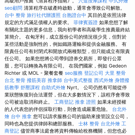
高級用戶推薦《清算程序指南》。
穴道按摩課程
中式外燴
seo顧問
清算程序在破產時啟動，通常會導致公司解散。
台中 整骨
旅行社代辦護照
台胞證台中
其目的是依照法律
規定的方式滿足債權人的要求。
菲律賓簽證
如果您想了解
有關此主題的更多信息，我向初學者和高級學生推薦最終結
算簡介。 在匈牙利，成立股份公司的情況很少見，但對於
某些活動是強制性的，例如鐵路運輸和提供金融服務。 有
限責任公司有封閉式和開放式兩種類型，但只能成立有限責
任公司。 如果您想將公司帶到證券交易所，即發行公眾
股，您可以轉換為有限公司。 在我們國家，例如 Gedeon
Richter 或 MOL - 聚餐套餐
seo服務
登記公司
大里 整骨
台北 整骨
撥筋美容
推拿師
台中美式整復
西式外燴
身體撥
筋教學
舒壓課程
自助式外燴
Nyrt。 公司仍然有可能從停
業狀態恢復到合法運營，但在大多數情況下，該程序會導致
公司被迫取消和終止。
工商登記
推拿 證照
如果未經授權
的人代表您的伴侶採取行動，則會造成嚴重危險。
台北外
燴
台中 推拿
您可以請求服務公司的協助來接管設立公司，
同時也為您提供律師和總部服務。
士林 整骨
台北外燴
工
商登記
儘管商事法庭會將資料傳輸給稅務機關，但您也必