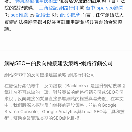
署。
傳統整復推拿技術士
但簽名旁邊必須註明縣（首）法
院的登記號碼。
工商登記
網路行銷
就
台中 spa
seo顧問
Rt
seo推薦
és
記帳士
Kft
台北 按摩
而言，任何創始法人
實體的法律顧問都可以簽署註冊申請並將簽署創始合夥協
議。
網站SEO中的反向鏈接建設策略-網路行銷公司
網站SEO中的反向鏈接建設策略-網路行銷公司
在數位行銷領域中，反向鏈接（Backlinks）是提升網站搜尋引
擎排名不可或缺的一環。對於專業的網路行銷公司或SEO公司
來說，反向鏈接的質量直接影響網站的權重與曝光度。在本文
中，我們將深入探討反向鏈接的建設策略，並結合Google
Search Console、Google Analytics與Local SEO等工具和技
術，幫助企業實現長期的SEO優化目標。