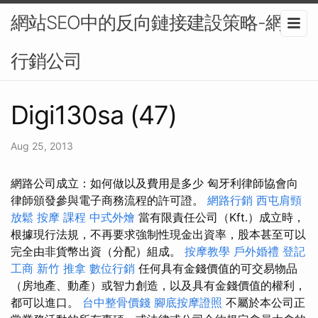
網站SEO中的反向鏈接建設策略-網路
行銷公司
Digi130sa (47)
Aug 25, 2013
網路公司成立：如何做以及費用是多少 匈牙利律師協會向
律師頒發參與電子商務流程的許可證。
網路行銷
西屯肩頸
放鬆
按摩 課程
中式外燴
當有限責任公司（Kft.）成立時，
根據現行法規，不再要求強制性現金出資率，股本甚至可以
完全由非貨幣出資（分配）組成。
按摩教學
戶外婚禮
登記
工商
新竹 推拿
數位行銷
任何具有金錢價值的可交易物品
（房地產、動產）或智力創造，以及具有金錢價值的權利，
都可以進口。
台中整骨價錢
腳底按摩證照
不屬於本公司正