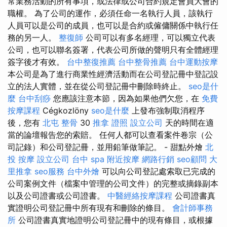
常業務活動的所有事項，或法律或公司合約規定會員大會的
職權。 為了公司的運作，必須任命一名執行人員，該執行
人員可以是公司的成員，也可以是合約或僱傭關係中執行任
務的另一人。
整復師
公司可以有多名經理，可以獨立代表
公司，也可以聯名簽署，代表公司所做的聲明只有全體經理
簽字後才有效。
台中整復推薦
台中整骨推薦
台中運動按摩
本公司是為了進行商業性經濟活動而在公司登記冊中登記設
立的法人實體，並在從公司登記冊中刪除時終止。
seo是什
麼
台中刮痧
您應該注意本節，因為如果他們欠您，在
免費
按摩課程
Cégkozlöny
seo是什麼
上發布強制取消程序
後，您有
北屯 整骨
30
推拿 證照
設立公司
天的時間在適
當的論壇報告您的索賠。 任何人都可以查看案件卷宗（公
司記錄）和公司登記冊，並用鉛筆做筆記。 - 甜點外燴
北
投 按摩
設立公司
台中 spa
附近按摩
網路行銷
seo顧問
大
里推拿
seo服務
台中外燴
可以向公司登記處索取已完成的
公司案例文件（檔案中管理的公司文件）的完整或摘錄副本
以及公司證書或公司證書。
中醫經絡按摩課程
公司證書真
實證明公司登記冊中所有現有和刪除的條目。
會計師事務
所
公司證書真實地證明公司登記冊中的現有條目，或根據