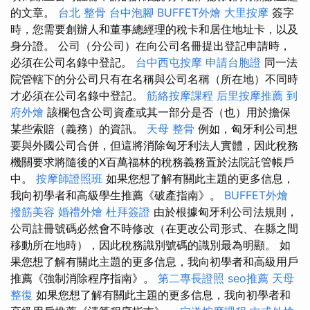
的文章。
台北 整骨
台中泡腳
BUFFET外燴
大里按摩
簽字
時，您需要創辦人和董事總經理的稅卡和居住地址卡，以及
身分證。 公司（分公司）在向公司名冊提出登記申請時，
必須在公司名錄中登記。
台中西屯按摩
申請台胞證
同一法
院管轄下的分公司只有在名稱與公司名稱（所在地）不同時
才必須在公司名錄中登記。
筋絡按摩課程
后里按摩推薦
到
府外燴
該欄包含公司資產或其一部分是否（也）用於擔保
某些索賠（義務）的資訊。
天母 整骨
例如，匈牙利公司想
要與外國公司合併，但這將消除匈牙利法人實體，因此稅務
機關要求將隨後的X百萬福林的稅務義務置於法院託管帳戶
中。
按摩師證照班
如果您想了解有關此主題的更多信息，
我向初學者和高級學生推薦《破產指南》。
BUFFET外燴
撥筋美容
婚禮外燴
杜拜簽證
由於根據匈牙利公司法規則，
公司註冊號碼必然會不時修改（在更改公司形式、在縣之間
移動所在地時），因此稅務識別號碼的識別最為明顯。 如
果您想了解有關此主題的更多信息，我向初學者和高級用戶
推薦《強制消除程序指南》。
第二專長證照
seo推薦
天母
整復
如果您想了解有關此主題的更多信息，我向初學者和