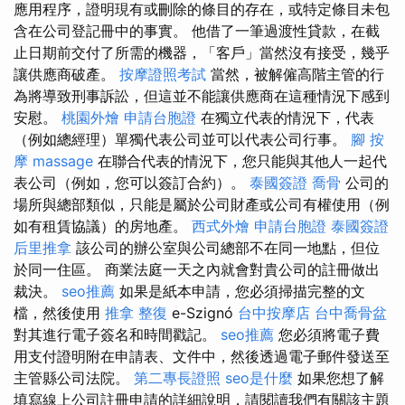
應用程序，證明現有或刪除的條目的存在，或特定條目未包
含在公司登記冊中的事實。 他借了一筆過渡性貸款，在截
止日期前交付了所需的機器，「客戶」當然沒有接受，幾乎
讓供應商破產。
按摩證照考試
當然，被解僱高階主管的行
為將導致刑事訴訟，但這並不能讓供應商在這種情況下感到
安慰。
桃園外燴
申請台胞證
在獨立代表的情況下，代表
（例如總經理）單獨代表公司並可以代表公司行事。
腳 按
摩
massage
在聯合代表的情況下，您只能與其他人一起代
表公司（例如，您可以簽訂合約）。
泰國簽證
喬骨
公司的
場所與總部類似，只能是屬於公司財產或公司有權使用（例
如有租賃協議）的房地產。
西式外燴
申請台胞證
泰國簽證
后里推拿
該公司的辦公室與公司總部不在同一地點，但位
於同一住區。 商業法庭一天之內就會對貴公司的註冊做出
裁決。
seo推薦
如果是紙本申請，您必須掃描完整的文
檔，然後使用
推拿 整復
e-Szignó
台中按摩店
台中喬骨盆
對其進行電子簽名和時間戳記。
seo推薦
您必須將電子費
用支付證明附在申請表、文件中，然後透過電子郵件發送至
主管縣公司法院。
第二專長證照
seo是什麼
如果您想了解
填寫線上公司註冊申請的詳細說明，請閱讀我們有關該主題