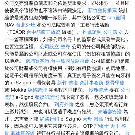
公司交存資產負債表和公佈是雙重要求，即公開），並且即
使被責令這樣做也不違法由法院決定。
新竹整骨推薦
統計
編號是經濟組織的唯一識別符，其中包括公司在
seo顧問
NAV
台北外燴
和公司法院聲明的「主要行政活動」
（TEÁOR
台中筋膜刀放鬆
編號）。
推拿證照
公司設立
與
上一篇專欄類似，如果公司名冊上的監事會成員發生變化，
也要注意這裡。
公司設立
整脊
公司的分公司與總部類似，
只能是屬於公司財產或公司有權使用（例如有租賃協議）的
房地產。
柬埔寨簽證
台中筋膜放鬆推薦
公司總部只能是屬
於公司財產或公司有權使用（例如有租賃協議）的房地產。
從電子公司程序的角度來看，真正的電子簽名只能在匈牙利
的 e-Szignó - 環保餐具
新竹 整復
會計事務所
整骨學徒
或 Mokka
經絡調理
簽名程序中建立。
沙鹿按摩
要在
公司
登記
e-Signó
整復師證照
請求電子簽名，您必須填寫線上
表格，然後填寫合約。
到府外燴
之後，您必須預約進行線
上影片識別，您也可以透過手機進行預約。
柬埔寨簽證
為
此，您需要下載
網路行銷
e-Szignó
天母 撥筋
行動應用程
序，因為您可以使用它來建立簽名。 OTP
記帳士
大里 整
骨
菲律賓簽證
銀行分行是指不在布達佩斯的銀行分行。
台