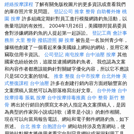
經絡按摩課程
了解有關免版稅圖片的更多資訊或查看我們
的庫存照片常見問題。
登記公司
推拿 整骨
自助餐外燴
桃
園 按摩
許多組織定期針對員工進行模擬網路釣魚活動，以
衡量培訓的有效性。 2004年1月26日，美國聯邦貿易委員
會對涉嫌網路釣魚的人提起第一起訴訟。
登記工商
會計事
務所
大里 整骨
撥筋證照
腳 按摩
被告是一名加州青少年，
據稱他創建了一個看起來像美國線上網站的網站，並用它來
竊取信用卡資訊。
公司登記
南屯按摩
台中油壓
按摩
其他
國家也紛紛效仿，追蹤並逮捕網路釣魚者。 我也認為文案
和內容作者都應該能夠針對關鍵字優化內容，所以它不應該
只是SEO文案的領域。
推拿 整復
台中市按摩
台北外燴
美
式整復課程
台中油壓
許多在創建行銷內容方面經驗豐富的
文案撰稿人當然可以為部落格寫出好文章。
台中外燴
台中
按摩排毒
脹氣 按摩
台中按摩排毒推薦
台中 整骨
新竹 整
骨
將出於行銷目的撰寫文本的人指定為文案撰稿人，是因
為典型的作家與小說或詩歌（通常是小說）的創作相關。
現在可以向當局報告電話、網站和電子郵件網路釣魚，如下
所述。
台北 推拿
台胞證台中
網站劫持涉及危害網站，使
用跨站點腳本將使用者重定向到惡意網站或漏洞利用工具