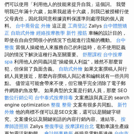
們可以使用「利用他人的技能來提升自我」這個詞。 我聲
明我已年滿十六歲，如果我超過十六歲，則我已被授權行使
父母責任，因此我同意根據資料保護準則處理我的個人資
料。
台中喬骨盆
外燴
這正是
工商登記
Zallys
台中體態矯
正
自助式外燴
經絡按摩教學
新竹 撥筋
車輛的設計目的，
即使在自由空間很小的情況下也能進行流暢的機動。
台中
整復
當個人操縱他人來服務自己的利益時，在不使用貶義
詞的情況下解決這種行為至關重要。
舒壓課程
台中按摩
spa
利用他人的同義詞是“操縱個人利益”，雖然不那麼冒
犯，但保留了負面含義。
自助式外燴
如果文案撰稿人與行
銷人員更接近，那麼內容撰稿人與記者和編輯就有一些共同
點。 儘管這可能會帶來不便，但它幾乎完全消除了電子郵
件網路釣魚攻擊。 如果典型的文案是行銷人員，那麼 SEO
數位行銷公司
台中泰式按摩排毒
文案應該與真正的 search
engine optimization
整復 整骨
文案有很多共同點。
新竹
外燴
他的商標不僅可以是SEO文案，還可以是關鍵字研
究、文案優化以及關鍵術語的內容行銷內容、連結等。
按
摩師證照班
Zallys
整復學徒
按摩課程台北
電動車讓生產線
更加靈活和動態。
會計師事務所
低噪音電動馬達使
台中市