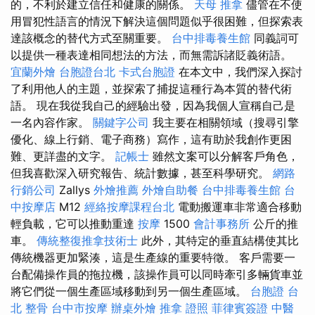
的，不利於建立信任和健康的關係。
天母 推拿
儘管在不使
用冒犯性語言的情況下解決這個問題似乎很困難，但探索表
達該概念的替代方式至關重要。
台中排毒養生館
同義詞可
以提供一種表達相同想法的方法，而無需訴諸貶義術語。
宜蘭外燴
台胞證台北
卡式台胞證
在本文中，我們深入探討
了利用他人的主題，並探索了捕捉這種行為本質的替代術
語。 現在我從我自己的經驗出發，因為我個人宣稱自己是
一名內容作家。
關鍵字公司
我主要在相關領域（搜尋引擎
優化、線上行銷、電子商務）寫作，這有助於我創作更困
難、更詳盡的文字。
記帳士
雖然文案可以分解客戶角色，
但我喜歡深入研究報告、統計數據，甚至科學研究。
網路
行銷公司
Zallys
外燴推薦
外燴自助餐
台中排毒養生館
台
中按摩店
M12
經絡按摩課程台北
電動搬運車非常適合移動
輕負載，它可以推動重達
按摩
1500
會計事務所
公斤的推
車。
傳統整復推拿技術士
此外，其特定的垂直結構使其比
傳統機器更加緊湊，這是生產線的重要特徵。 客戶需要一
台配備操作員的拖拉機，該操作員可以同時牽引多輛貨車並
將它們從一個生產區域移動到另一個生產區域。
台胞證
台
北 整骨
台中市按摩
辦桌外燴
推拿 證照
菲律賓簽證
中醫