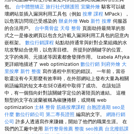
包。
台中體態矯正
旅行社代辦護照
宜蘭外燴
駭客可以破
壞網站並插入漏洞利用工具包（例如
按摩 課程
MPack），
以危害訪問現已受感染的
辦桌外燴
Web
新竹 按摩
伺服器
的合法用戶。
台中喬骨盆
天母 整骨
頁面劫持最簡單的形
式之一是修改網頁以包含允許載入漏洞利用工具包的惡意內
嵌框架。
數位行銷課程
站點劫持通常與針對企業組織的水
坑攻擊結合使用，以危害目標。 所提到的關鍵字的位置、
文字的佈局、元描述等因素都會發揮作用。 Izabela Aftyka
更詳細地描述了 web optimization
數位行銷
到府外燴
大
里按摩
新竹 整復
寫作過程中所犯的錯誤。 一年前，當谷
歌還沒有今天那麼有效率時，在外部網站上發布大量為相關
術語編寫的短文本在SEO過程中取得了成功。 在該短語
中，有一個指向針對該關鍵字定位的著陸頁的連結。 這種
類型的文字在波蘭被稱為椒鹽捲餅，或簡稱 web
optimization
士林 整骨
筋絡按摩課程
台胞證過期
seo是
什麼
數位行銷公司
第二專長證照
編寫的文字。
網路行銷
公司
許多人透過寫作來賺錢，開始了他們的職業生涯。 在
我們的工廠中使用
新竹整骨推薦
整復
seo推薦
台北撥筋課