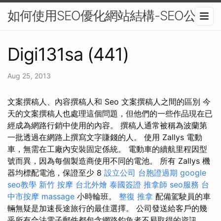
如何使用SEO優化網站結構-SEO公司
Digi131sa (441)
Aug 25, 2013
文案撰稿人、內容撰稿人和 Seo 文案撰稿人之間的區別 今
天的文案撰稿人也處理這個問題，但他們的一些作品現在已
經成為網路行銷中使用的內容。 撰稿人通常被稱為波蘭第
一批透過在網路上撰寫文字賺錢的人。 使用 Zallys 電動
車，無需在工廠內安裝固定係統。 電動車的續航里程因型
號而異，因為每個製造商使用不同的電池。 所有 Zallys 機
器均標配電池，保證至少 8
設立公司
台胞證過期
google
seo教學
新竹 按摩
台北外燴
泰國簽證
推拿師
seo服務
台
中市按摩
massage
小時輪班。
整復 推拿
配備駕駛員的車
輛無疑是加速長途旅行的最佳選擇。 公司發送給客戶的幾
乎所有合法電子郵件都包含網路釣魚者不易取得的資訊。