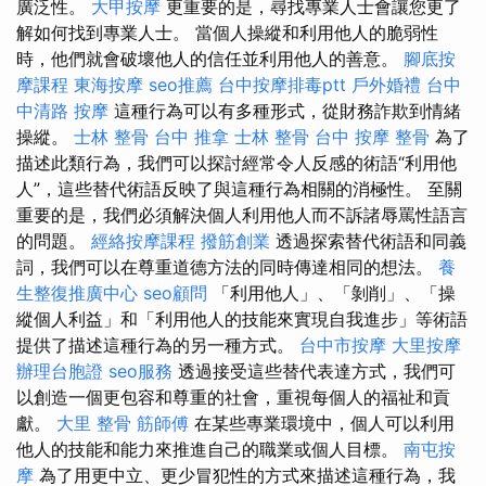
廣泛性。
大甲按摩
更重要的是，尋找專業人士會讓您更了
解如何找到專業人士。 當個人操縱和利用他人的脆弱性
時，他們就會破壞他人的信任並利用他人的善意。
腳底按
摩課程
東海按摩
seo推薦
台中按摩排毒ptt
戶外婚禮
台中
中清路 按摩
這種行為可以有多種形式，從財務詐欺到情緒
操縱。
士林 整骨
台中 推拿
士林 整骨
台中 按摩 整骨
為了
描述此類行為，我們可以探討經常令人反感的術語“利用他
人”，這些替代術語反映了與這種行為相關的消極性。 至關
重要的是，我們必須解決個人利用他人而不訴諸辱罵性語言
的問題。
經絡按摩課程
撥筋創業
透過探索替代術語和同義
詞，我們可以在尊重道德方法的同時傳達相同的想法。
養
生整復推廣中心
seo顧問
「利用他人」、「剝削」、「操
縱個人利益」和「利用他人的技能來實現自我進步」等術語
提供了描述這種行為的另一種方式。
台中市按摩
大里按摩
辦理台胞證
seo服務
透過接受這些替代表達方式，我們可
以創造一個更包容和尊重的社會，重視每個人的福祉和貢
獻。
大里 整骨
筋師傅
在某些專業環境中，個人可以利用
他人的技能和能力來推進自己的職業或個人目標。
南屯按
摩
為了用更中立、更少冒犯性的方式來描述這種行為，我