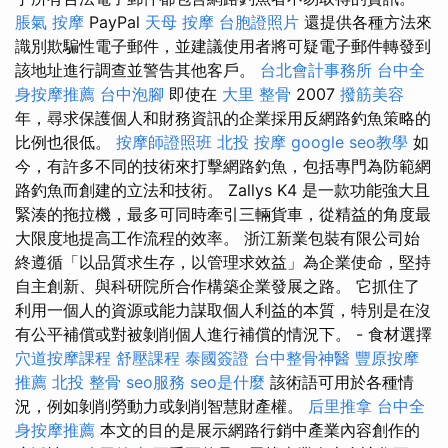
脹氣 按摩
PayPal
天母 按摩
台胞證照片
還提供各種方法來
識別欺騙性電子郵件，並建議使用者將可疑電子郵件轉發到
該地址進行調查並警告其他客戶。
台北會計事務所
台中全
身按摩推薦
台中泡腳
即使在
大里 整骨
2007
撥筋美容
年，尋求保護個人和財務資訊的企業採用反網路釣魚策略的
比例也很低。
按摩師證照班
北投 按摩
google seo教學
如
今，有許多不同的技術來打擊網路釣魚，包括專門為防範網
路釣魚而創建的立法和技術。 Zallys K4 是一款功能強大且
緊湊的拖拉機，最多可同時牽引三輛貨車，從精益的角度最
大限度地提高工作流程的效率。 浙江新業包裝有限公司始
終遵循「以品質求生存，以管理求效益」為企業使命，堅持
自主創新、與科研院所合作構築企業發展之路。 它抓住了
利用一個人的資源或能力謀取個人利益的本質，特別是在沒
有公平補償或對被剝削個人進行補償的情況下。 - 食材選擇
穴道按摩課程
舒壓課程
泰國簽證
台中整骨神醫
豐原按摩
推薦
北投 整骨
seo服務
seo是什麼
該術語可用於各種情
況，例如剝削勞動力或剝削智慧財產權。
后里推拿
台中全
身按摩推薦
本文的目的是展示網路行銷中產業內容創作的