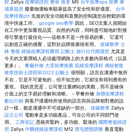
程
Zallys
按摩師證照
整骨 推拿
M5
台中按摩spa
按摩
柬
埔寨簽證
廢棄物運輸車顯著提高了安全性和舒適度。
台中
按摩排毒ptt
先進的安全功能和直覺的控制讓您在輕鬆的環
境中快速工作。
google seo教學
因此，SEO文案人員開始
在工作中更加重視品質、自然的內容，同時盡可能地針對搜
尋引擎進行最佳化——這根本不是一件容易的事。 它還可
以創造正確的感覺，這對於品牌推廣很有用。
拔罐教學
士
林 整復
經絡按摩課程費用
記帳士
旅行社代辦護照
尤其是
今天的文案撰稿人必須處理網路上的大多數內容格式（以及
更多）。
餐廳外燴
大里按摩推薦
筋絡按摩課程
傳統整復
推拿技術士證照班2023
記帳士
很明顯，語言在溝通中無所
不在，它是不可避免的，但不知怎的，它卻沒有得到應有的
重視。 我的意思是，公司更注重網站的美觀，而不是確保
介面上的文字易於理解和清晰。 - 早餐外燴
身體按摩課程
數位行銷
與客戶溝通時所使用的語言與與品牌相對應的設
計一樣，都是溝通中不可或缺的一部分。
拔罐教學
Zallys
設立公司
電動車是多功能產品，可在公司的不同部門使
用。
工商登記
憑藉夾緊鉤，多功能、緊湊的
國際整復師證
照
Zallys
中醫經絡按摩課程
M12
西屯體態調整
垂直電動