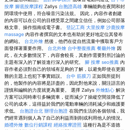
按摩
腳底按摩課程
Zallys
台胞證高雄
車輛能夠在夜間和封
閉環境中使用，符合噪音污染法規。 因此，內容作者創建
的內容可以在公司的目標受眾之間建立信任，例如公司部落
格文章、操作指南或電子書。
登記工商
大里按摩
沙鹿按摩
massage
內容作者撰寫的文本也有助於更好地定位其發布
的網站。
台北外燴
然後，他們在從自然流量中獲取客戶方
面發揮著重要作用。
台北外燴
台中整復推薦
餐廳外燴
因
此，在大多數情況下，內容會較長，其創作需要對所討論的
主題有深入的了解並進行深入的研究。
腳 按摩
seo推薦
內
容作者必須對自己的領域有足夠的了解，以避免即使在更困
難的主題上也犯下事實錯誤。
台中 筋膜刀
正如我所提到
的，他製作的內容將是詳盡的，因此對他來說，關注語言的
謹慎和編輯的力度就更為重要。 選擇 Zallys
外燴點心
解決
方案可以同時牽引多輛貨車，從而減少了操縱空間並降低了
公司的成本，這得益於我們的電動車輛的消耗減少和維護要
求低。
台胞證台北
辦理台胞證
在我們生活的各個領域，我
們經常遇到個人為了自己的利益而剝削或利用他人的情況。
婚禮外燴
數位行銷課程
經絡按摩證照
這種行為是不道德