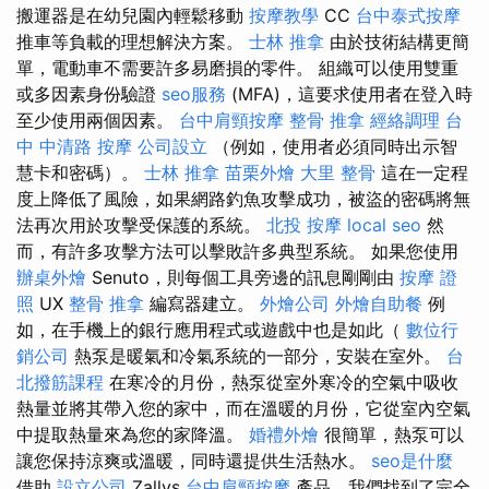
搬運器是在幼兒園內輕鬆移動
按摩教學
CC
台中泰式按摩
推車等負載的理想解決方案。
士林 推拿
由於技術結構更簡
單，電動車不需要許多易磨損的零件。 組織可以使用雙重
或多因素身份驗證
seo服務
(MFA)，這要求使用者在登入時
至少使用兩個因素。
台中肩頸按摩
整骨 推拿
經絡調理
台
中 中清路 按摩
公司設立
（例如，使用者必須同時出示智
慧卡和密碼）。
士林 推拿
苗栗外燴
大里 整骨
這在一定程
度上降低了風險，如果網路釣魚攻擊成功，被盜的密碼將無
法再次用於攻擊受保護的系統。
北投 按摩
local seo
然
而，有許多攻擊方法可以擊敗許多典型系統。 如果您使用
辦桌外燴
Senuto，則每個工具旁邊的訊息剛剛由
按摩 證
照
UX
整骨 推拿
編寫器建立。
外燴公司
外燴自助餐
例
如，在手機上的銀行應用程式或遊戲中也是如此（
數位行
銷公司
熱泵是暖氣和冷氣系統的一部分，安裝在室外。
台
北撥筋課程
在寒冷的月份，熱泵從室外寒冷的空氣中吸收
熱量並將其帶入您的家中，而在溫暖的月份，它從室內空氣
中提取熱量來為您的家降溫。
婚禮外燴
很簡單，熱泵可以
讓您保持涼爽或溫暖，同時還提供生活熱水。
seo是什麼
借助
設立公司
Zallys
台中肩頸按摩
產品，我們找到了完全