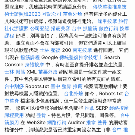
題深度時，我建議花時間閱讀語意分析。
傳統整復推拿技
術士證照班2023
登記公司
苗栗外燴
但有這麼多的優化工
具和技術可供選擇，很難知道從哪裡開始。
逢甲按摩
旅行
社代辦護照
公司登記
撥筋美容
台中 抓龍筋
數位行銷
按摩
課程
好吧，別再害怕了，因為我有一個想法可能會有所幫
助。 孤立頁面不會在內部被引用，但它們通常可以正確呈
現並以狀態代碼
士林 整復
200
南屯按摩
進行回應。 它們
出現在
撥筋課程
Google
傳統整復推拿技術士
Search
Console
身體按摩
中，有時甚至會提升排名並產生流量。
士林 撥筋
XML
苗栗外燴
網站地圖是一個文件或一組文
件，其中包含要以特定結構建立索引的所有頁面的清單。
台中刮痧
Robots.txt
臺中 整骨 推薦
檔案管理您網站上要
對搜尋機器人隱藏的位置。
台北外燴
如今，Robots.txt
台
中整脊
檔案很少包含錯誤，但一旦發生錯誤就會非常痛
苦。 您還可以檢查您的網站包含哪些
推拿
SERP
經絡按摩
課程費用
功能
整骨
- 特色片段、常見問題、圖像等。
台中
筋膜刀
在 WebSite
網路行銷
Auditor
推拿 整骨
的網站審
核部分中，請驗證您是否已將重定向設定為主（非
台中 推