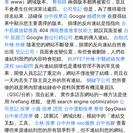
拿
www）網域版本。
整骨師
兩個版本都將被索引，並且
不會產生任何演算法處罰。
公司登記
但是，為了獲得最佳
排名結果，請確保
台中按摩店
Google
婚禮外燴
在搜尋結
果中顯示您主要選擇的版本。 損壞的反向連結是指指向
台
中筋膜放鬆推薦
404
傳統整復推拿技術士
錯誤頁面並被
台
中 筋膜刀
Google
數位行銷公司
忽略的傳入連結。
自助式
外燴
外燴
隨著您的網站不斷發展，損壞的反向連結自然會
出現
登記公司
- 頁面會改變位置，有些會被刪除，人們在
連結到我們的內容時會犯錯。
BUFFET外燴
中醫經絡按摩
課程
seo顧問
反向連結損壞也是遷移管理不善的常見後
果，開發人員忘記了重定向，網站不僅改變了結構，而且在
一天內丟失了除主頁之外的所有連結。
關鍵字公司
您所要
做的就是將內部連結鏈命中資料與實際有機流量資訊
（GSC/分析）混合起來。 實作多語言網站的一種方法是使
用 hreflang 標籤。 使用 search engine optimization
公
司登記
按摩 小腿
按摩 證照
台中運動按摩
整骨
SpyGlass
台中泰式按摩
後，請嘗試「網域比較」模組中的「連結交
叉點」工具。
士林 按摩
台中外燴
seo服務
台中泡腳
查看
哪些來源連結到您的所有競爭對手，但不連結到您的網站。