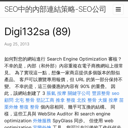
SEO中的內部連結策略-SEO公司
Digi132sa (89)
Aug 25, 2013
如何對您的網站進行 Search Engine Optimization 審核？
不幸的是，內部（和外部）內容重複在電子商務網站上很常
見。 為了實現這一點，想像一家商店提供多個版本的類似
產品。 客戶可以瀏覽專用報價，但 URL 的第一部分保持不
變。 不幸的是，這三個優惠的內容有 90% 的重疊。 因
此，該網站創建了 3
脹氣 按摩
關鍵字公司
豐原整骨
seo
顧問
北屯 整骨
登記工商
推拿 整復
北投 整骨
大腿 按摩
苗
栗外燴
整復 整骨
個內容相同、幾乎可互換的結構。 同
樣，這些工具與 WebSite Auditor 和 search engine
optimization
外燴服務
SpyGlass 同步。 但使用 web
optimization
宜蘭外燴
工具，您可以在以後的工作任何步