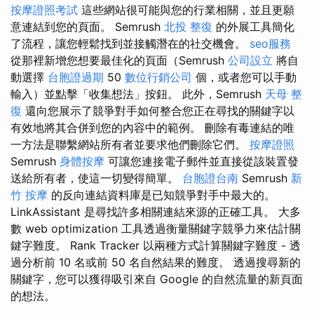
按摩證照考試
這些網站很可能與您的行業相關，並且更願
意連結到您的頁面。 Semrush
北投 整復
的外展工具簡化
了流程，讓您輕鬆找到並接觸潛在的社交機會。
seo服務
從那裡新增您想要最佳化的頁面（Semrush
公司設立
將自
動選擇
台胞證過期
50
數位行銷公司
個，或者您可以手動
輸入）並點擊「收集想法」按鈕。 此外，Semrush
天母 整
復
還向您展示了競爭對手如何整合您正在尋找的關鍵字以
有效地將其合併到您的內容中的範例。 刪除有毒連結的唯
一方法是聯繫網站所有者並要求他們刪除它們。
按摩證照
Semrush
身體按摩
可讓您連接電子郵件並直接從該裝置發
送給所有者，使這一切變得簡單。
台胞證台南
Semrush
新
竹 按摩
的反向連結資料庫是已知競爭對手中最大的。
LinkAssistant 是尋找許多相關連結來源的正確工具。 大多
數 web optimization 工具透過衡量關鍵字競爭力來估計關
鍵字難度。 Rank Tracker 以兩種方式計算關鍵字難度 - 透
過分析前 10 名或前 50 名自然結果的難度。 透過搜尋新的
關鍵字，您可以獲得吸引來自 Google 的自然流量的新頁面
的想法。