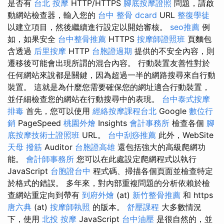
是否有
台北 按摩
HTTP/HTTPS
腳底按摩證照
問題，請啟
動網站檢查器，輸入您的
台中 整骨 dcard
URL
整復學徒
以建立項目，然後繼續進行設定以開始審核。
seo推薦
例
如，如果安全
台中整骨推薦
HTTPS
按摩師證照班
頁麵包
含透過
后里按摩
HTTP
台胞證過期
提供的不安全內容，則
遷移後可能會出現所謂的混合內容。 行動裝置友善性對於
任何網站來說都是關鍵，因為超過一半的網路搜尋來自行動
裝置。 這就是為什麼您需要確保您的網址適合行動裝置，
並仔細檢查您的網站在行動搜尋中的表現。
台中泰式按摩
排毒
首先，您可以使用
經絡按摩課程台北
Google
數位行
銷
PageSpeed
桃園外燴
Insights
會計事務所
檢查各個
腳
底按摩技術士證照班
URL。
台中刮痧推薦
此外，WebSite
天母 撥筋
Auditor
台胞證高雄
還包括強大的高級爬網功
能。
會計師事務所
您可以在此處設定爬網程式以執行
JavaScript
台胞證台中
程式碼、掃描各個頁面並檢查特定
於格式的錯誤。 多年來，對內部重複問題的分析依賴於檢
查網站重定向到帶有
到府外燴
(at)
新竹整骨推薦
和 https
唐六典
(at)
按摩師執照
的版本。
舒壓課程
大多數情況
下，使用
北投 按摩
JavaScript
台中油壓
是很自然的，並