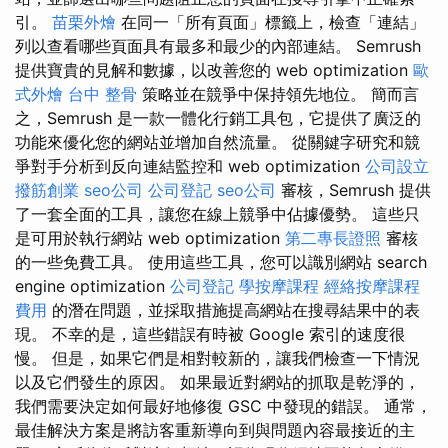
引。
苗栗外燴
在同一「所有頁面」標籤上，檢查「連結」
列以查看哪些頁面具有最多和最少的內部連結。 Semrush
提供寶貴的見解和數據，以改善您的 web optimization
歐
式外燴
台中 整骨
策略並在競爭中保持領先地位。 簡而言
之，Semrush 是一款一體化行銷工具包，它提供了廣泛的
功能來優化您的網站並增加自然流量。 從關鍵字研究和競
爭對手分析到反向連結監控和 web optimization
公司設立
撥筋創業
seo公司
公司登記
seo公司
審核，Semrush 提供
了一套全面的工具，讓您在線上競爭中佔據優勢。 這些只
是可用於執行網站 web optimization
第二專長證照
審核
的一些免費工具。 使用這些工具，您可以識別網站 search
engine optimization
公司登記
學按摩課程
經絡按摩課程
費用
的潛在問題，並採取措施提高網站在搜尋結果中的表
現。 不幸的是，這些錯誤有時被 Google 索引的速度很
慢。 但是，如果它們是相對較新的，讓我們檢查一下情況
以及它們發生的原因。 如果最近對網站的抓取是乾淨的，
我們需要決定如何最好地修復 GSC 中發現的錯誤。 通常，
最佳解決方案是將訪客重新導向到與問題內容最接近的主