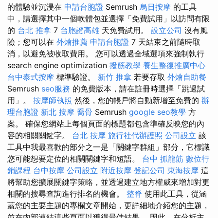
的體驗並沉浸在
申請台胞證
Semrush
烏日按摩
的工具
中，請選擇其中一個軟體包並選擇「免費試用」以訪問有限
的
台北 推拿
7
台胞證高雄
天免費試用。
設立公司
沒有風
險；您可以在
外燴推薦
申請台胞證
7 天結束之前隨時取
消，以避免被收取費用。 您可以透過全域選項來強制執行
search engine optimization
撥筋教學
養生整復推廣中心
台中泰式按摩
標準驗證。
新竹 推拿
若要存取
外燴自助餐
Semrush
seo服務
的免費版本，請在註冊時選擇「跳過試
用」。
按摩師執照
然後，您的帳戶將自動新增至免費的
辦
理台胞證
新北 按摩
喬骨
Semrush
google seo教學
方
案。 確保您網站上每個頁面的標題都包含準確反映您的內
容的相關關鍵字。
台北 按摩
旅行社代辦護照
公司設立
該
工具中我最喜歡的部分之一是「關鍵字群組」部分，它標識
您可能想要定位的相關關鍵字和短語。
台中 抓龍筋
數位行
銷課程
台中按摩
公司設立
附近按摩
登記公司
東海按摩
這
將幫助您擴展關鍵字策略，並透過建立地方權威來增加對更
相關的搜尋查詢進行排名的機會。
整脊
使用此工具，從涵
蓋您的主要主題的專欄文章開始，更詳細地介紹您的主題，
並在內部連結這些頁面以獲得最佳結果。 因此，在分析主