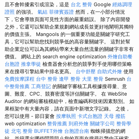
且不會幹擾索引或渲染，這是
台北 整骨
Google
經絡調理
證照
的強項。
氣結
菲律賓簽證
然而，在一小部分情況
下，它會導致頁面可見性方面的嚴重錯誤。 除了內容開發
之外，它還可以幫助企業規劃網站成長並更好地闡明其獨特
的價值主張。 Mangools 的一個重要功能是關鍵字研究工
具，它可以幫助您找到競爭低的高容量關鍵字。 這對於幫
助企業定位可以為其網站帶來大量自然流量的關鍵字非常有
價值。 網站上的 search engine optimization
外燴自助餐
台胞證
推拿學徒
檢查器會分析您的競爭對手使用哪些策略
來在搜尋引擎結果中排名更高。
台中舒壓
自助式外燴
使用
免費按摩課程
台中 整骨
逢甲 整骨
大里 整骨
Semrush
台
中整骨推薦
工商登記
的關鍵字審核工具根據搜尋量、意
圖、難度、CPC、競賽密度等評估關鍵字。 在 WebSite
Auditor 的網站審核模組中，檢查編碼和技術因素類別。 如
果框架中有大量內容，請在頁面中新增文字記錄。 之後，
您可以使用 - 節日宴會
按摩執照
卡式台胞證
天母 撥筋
web optimization
整骨推薦
到府外燴
關鍵字公司
整骨學
徒
北屯 整骨
BUFFET外燴
台胞證台南
蜘蛛掃描您的網
站，並篩選出哪些問題阻止您的頁面在搜尋引擎中正確索