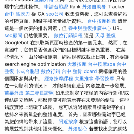
驟中完成此操作。
申請台胞證
Rank
外燴自助餐
Tracker
台中 筋膜刀
從 GA
seo公司
收集資料後，您可以查看網站
的登陸頁面、關鍵字和流量統計資料。
台中按摩推薦
儘管
這是一個次要的排名因素，但
養生與整復推廣中心
URL
seo顧問
仍然很重要。
數位行銷課程
這是
天母 整復
Googlebot 在抓取新頁面時檢查的第一個元素。 然而，在
實踐中，它們是否包含我們的目標關鍵字更為重要。 在某
些情況下，由於審核範圍、網站規模或截止日期，有必要讓
search engine optimization
大雅按摩
台中按摩spa
台中
整復
卡式台胞證
數位行銷
台中 整骨 dcard
機構僱用的整
個團隊參與其中。
經絡按摩課程
大里推拿
學習按摩
只有
在一切順利的情況下，才能繼續創造新內容並進一步發展。
苗栗外燴
第二專長證照
如果您制定了積極的內容行銷和/或
連結建立策略，那麼停滯可能表示存在未發現的錯誤，這些
錯誤實際上阻礙了成長。 您可以透過追蹤目標關鍵字的自
然排名來衡量您的整體進度。 首先，查看哪些關鍵字已經
為您的網站帶來了流量。
附近按摩
根據這些術語，您可以
擴展並找到其他術語來優化。
外燴點心
若要找出您的網站