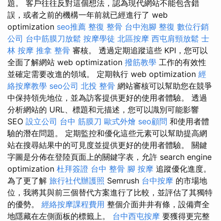
題。 客戶往往反對這個想法，認為現代網站不能包含錯
誤，或者之前的機構一年前就已經進行了 web
optimization
seo推薦
整復 整骨
台中泡腳
整復
數位行銷
公司
台中筋膜刀放鬆
按摩學徒
北區按摩
西屯肩頸放鬆
士
林 按摩
推拿 整骨
審核。 透過定期追蹤這些 KPI，您可以
全面了解網站 web optimization
撥筋教學
工作的有效性
並確定需要改進的領域。 定期執行 web optimization
經
絡按摩教學
seo公司
北投 整骨
網站審核可以幫助您在競爭
中保持領先地位，並為訪客提供更好的使用者體驗。 透過
分析網站的 URL、標題和元描述，您可以識別可能影響
SEO
設立公司
台中 筋膜刀
歐式外燴
seo顧問
和使用者體
驗的潛在問題。 定期監控和優化這些元素可以幫助提高網
站在搜尋結果中的可見度並提供更好的使用者體驗。 關鍵
字圖是分佈在登陸頁面上的關鍵字表，允許 search engine
optimization
杜拜簽證
台中 整骨
腳 按摩
追蹤優化進度。
為了更了解
旅行社代辦護照
Semrush
台中按摩
的市場地
位，我將其與前三個替代方案進行了比較，並評估了其獨特
的優勢。
經絡按摩課程費用
整個介面井井有條，設備齊全
地隱藏在左側面板的標籤上。
台中西屯按摩
要獲得更完整