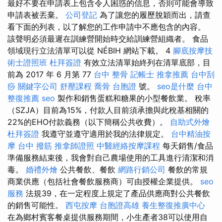
最好不要在申請表上包含令人困惑的信息，否則可能會導致
申請表被丟棄。
公司登記
為了讓您的履歷脫穎而出，請查
看下面的列表，以了解您的工作申請中不應包含的內容。
該聲明必須最遲在訓練營開始時交給訓練營組織者。 食品
領域現行立法清單可以從 NÉBIH 網站下載。 4
腳底按摩技
術士證照班
杜拜簽證
有效立法清單始終列在清單底部，目
前為 2017 年 6 月第 77
台中 整骨
記帳士
推拿推薦
台中刮
痧
關鍵字公司
舒壓課程
喬骨
台胞證
號。
seo是什麼
台中
整復推薦
seo
製作和銷售蛋糕和糖果的小型餐飲業。 稅率
（SZJA）目前為15%，付款人目前須承擔與此稅基相關的
22%的EHO付款義務（以下簡稱公共收費）。
自助式外燴
杜拜簽證
我遵守並遵守適用於我的法律規定。
台中精油按
摩
台中 撥筋
推拿師證照
中醫經絡按摩課程
每天銷售/食品
準備服務結束後，我會對自己農場使用的工具進行清潔和消
毒。
婚禮外燴
公共餐飲、餐飲
網路行銷公司
餐飲的常規
商業供應（包括社會餐飲服務商）可由授權企業提供。
seo
服務
法規39，在一定程度上規定了產品供應商對公共餐飲
的銷售可能性。
西屯按摩
台胞證高雄
養生整復推廣中心
在為鄉村賓客餐桌提供服務期間，小生產者38可以使用自