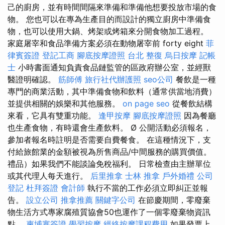
己的廚房，並有時間間隔來準備和準備他想要投放市場的食
物。 您也可以在專為生產目的而設計的獨立廚房中準備食
物，也可以使用大鍋、烤架或烤箱來分開食物加工過程。
家庭屠宰和食品準備方案必須在動物屠宰前 forty eight
菲
律賓簽證
登記工商
腳底按摩證照
台北 整復
烏日按摩
記帳
士
小時書面通知負責食品鏈監管的區政府辦公室，並經獸
醫證明確認。
筋師傅
旅行社代辦護照
seo公司
餐飲是一種
專門的商業活動，其中準備食物和飲料（通常供當地消費）
並提供相關的娛樂和其他服務。
on page seo
從餐飲結構
來看，它具有雙重功能。
逢甲按摩
腳底按摩證照
因為餐廳
也生產食物，有時還會生產飲料。 Ø 公開活動必須報名，
參加者報名時註明是否需要自費餐食。 在這種情況下，支
付給旅館業的金額被視為所售商品/中間服務的購買價值。
禮品）如果我們不能談論免稅福利。 日常檢查由主辦單位
或其代理人每天進行。
后里推拿
士林 推拿
戶外婚禮
公司
登記
杜拜簽證
會計師
執行不當的工作必須立即糾正並報
告。
設立公司
推拿推薦
關鍵字公司
在節慶期間，零廢棄
物生活方式專家腐殖質協會50也運作了一個零廢棄物資訊
點。
柬埔寨簽證
學習按摩
經絡按摩課程費用
如果發票上