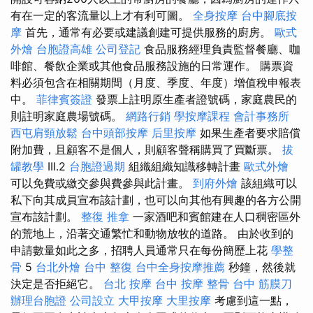
有在一定的客流量以上才有利可圖。
全身按摩
台中腳底按
摩
首先，通常有必要或建議創建可提供服務的廚房。
歐式
外燴
台胞證高雄
公司登記
食品服務經理負責監督餐廳、咖
啡館、餐飲企業或其他食品服務設施的日常運作。 購票資
料必須包含在相關期間（月度、季度、年度）增值稅申報表
中。
菲律賓簽證
發票上註明原生產者證號碼，家庭農民的
則註明家庭農場號碼。
網路行銷
學按摩課程
會計事務所
西屯肩頸放鬆
台中頭部按摩
后里按摩
如果生產者要求賠償
附加費，且顧客不是個人，則顧客聲稱購買了買斷票。
拔
罐教學
III.2
台胞證過期
組織組織知識移轉計畫
歐式外燴
可以免費或繳交參與費參與此計畫。
到府外燴
該組織可以
私下向其成員宣布該計劃，也可以向其他有興趣的各方公開
宣布該計劃。
整復 推拿
一家酒吧和賓館建在人口稠密區外
的荒地上，沿著交通繁忙和動物放牧的道路。 由於收到的
申請數量如此之多，招聘人員通常只在每份簡歷上花
學整
骨
5
台北外燴
台中 整復
台中全身按摩推薦
秒鐘，然後就
決定是否拒絕它。
台北 按摩
台中 按摩 整骨
台中 筋膜刀
辦理台胞證
公司設立
大甲按摩
大里按摩
考慮到這一點，