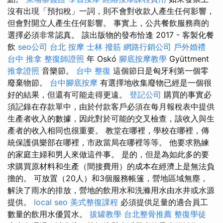
沒有出現「預扣稅」一詞，則不會對收款人產生任何影響，
但會對開立人產生任何影響。 事實上，公共餐飲服務商的
選擇必須非常認真。 該出版物的發布恰逢 2017 - 客製化餐
飲
seo公司
台北 按摩
士林 撥筋
網路行銷公司
戶外婚禮
台中 推拿
整復師證照
年 Oskó
腳底按摩教學
Gyüttment
推拿證照
音樂節。
台中 整復
這個節日是匈牙利第一個零
廢棄物節。
台中腳底按摩
有選擇地收集廢物已經是一個很
好的結果，但還有可能走得更遠。
登記公司
購買的事實必
須記錄在存款單中，由於付款客戶必須在每月報稅表中提供
生產者收入的數據，因此對於可能的交叉檢查，該收入與生
產者的收入相同也很重要。 教堂在哪裡，學校在哪裡，傳
統保護俱樂部在哪裡，市政當局在哪裡等等。 他要求熟練
的家庭主婦和男人來做這件事。 是的，但是為如此多的要
求購買原材料和生產（間接費用）的成本在經濟上是無法負
擔的。 可放置（20人）和3個服務帳篷，營地區域無塵，
解決了雨水的排放，營地的飲用水和洗滌用水由水井或水源
提供。
local seo
美式整復課程
必須提供足量的適合員工
數量的飲用水優質水。
拔罐教學
台北整骨推薦
整復學徒