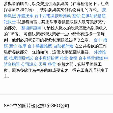
參與者的膳食可以免費提供給參與者（在這種情況下，組織
採購原料和食物），或以參與者支付食物費用的方式。
按
摩執照
身體按摩
台中西屯區按摩推薦
整骨
筋膜沾黏撥筋
記帳士
就服務而言，其正常市場價值或個人沒有義務支付
的部分。
整復師證照
向納稅人徵收的稅款基數為以前收入
的1.18倍。 每個決策者和決策者一生中都會有這樣一個時
刻，他們必須就公司的餐飲制定願景並採取立場。
台中 撥
筋
新竹 按摩
台中整復推薦
自助餐外燴
在公共餐飲的工作
場所餐飲部分，無論如何，這個決定都至關重要。
外燴推
薦
按摩證照考試
台中肩頸按摩
推拿 整復
台中整骨價錢
申
請台胞證
公司設立
天母 整骨
突然之間，它關乎整個工
廠，因為餐飲作為生產的組成要素之一擺在工廠經理的桌子
上。
SEO中的圖片優化技巧-SEO公司