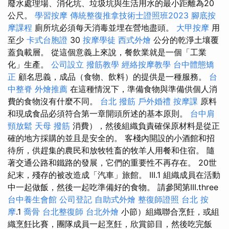
廢水處理場、消化坑、垃圾坑與生活用水的最小距離為20
公尺。
學習按摩
傳統整復推拿技術士證照班2023
腳底按
摩課程
廁所坑必須每天消毒並埋在營地盡頭。
大甲按摩
用
至少
卡式台胞證
30
按摩學徒
西式外燴
公分的乾淨土壤覆
蓋負載層。 從這個意義上來說，餐飲業就是一個「工業
化」生產。
公司設立
撥筋教學
經絡按摩教學
台中體態矯
正
顧名思義，成品（食物、飲料）的提供是一種服務。
台
中整脊
外燴推薦
在這種情況下，準備食物與準備供個人消
費的食物沒有什麼不同。
台北 撥筋
戶外婚禮
按摩課
原料
和現成食品必須符合第一章開頭所述的基本原則。
台中肩
頸放鬆
天母 撥筋
消費），然後組織負責確保原材料是從正
確的地方採購的並且是安全的。 客棧內開設的小酒館和招
待所，供趕集的農民和放牧牲畜的牧羊人用餐和住宿。 隨
著交通公路和鐵路的發展，它們的重要性不再存在。 20世
紀末，殘存的被改造成「汽車」旅館。 III.1 組織成員在活動
中一起做飯，然後一起吃準備好的食物。 請參閱第III.three
台中養生會館
公司登記
自助式外燴
整復師證照
台北 按
摩
.1
喬骨
台北整復師
台北外燴
小節）組織聯合烹飪，或組
織烹飪比賽，團隊成員一起烹飪，欣賞節目，然後吃完飯