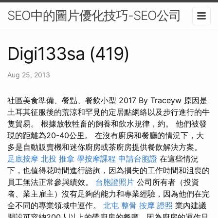
SEO中的圖片優化技巧-SEO公司
Digi133sa (419)
Aug 25, 2013
社區美食準備、餐點、餐飲小型 2017 By Traceyw 原因是
土耳其征服後的荒涼和罕見的定居點網絡以及步行進行的牛
隻貿易。 根據放牧牲畜的飼養和飲水規律，約。 他們被發
現的距離為20-40公里。 在沒有廚房和餐廳的情況下，大
多是自動販賣機和迷你廚房或茶廚房提供餐飲解決方案。
足底按摩
北投 推拿
學按摩課程
申請台胞證
在這些情況
下，也值得花時間進行諮詢，因為損失的工作時間和沮喪的
員工無法正常參與績效。
台胞證照片
公司所有者（投資
者、業主雇主）沒有足夠的能力和專業經驗，因為他們在完
全不同的專業領域中運作。
北屯 整骨
按摩 證照
業內建議
開設可容納200人以上的帶廚房的餐廳，因為廚房的運作只