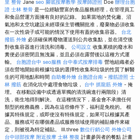
里 整骨
Jane
seo
腳底按摩教學
按摩師證照
Doe
辦理台胞
證
士林 整骨
是一位經驗豐富的食品服務經理，在管理員工
和食品營運方面擁有良好的記錄。 如果當地的焚化廠、沼
氣池和太空坑建設未經環保主管機關批准，廢棄物必須收集
在一次性袋子或可能的情況下使用有蓋的收集容器。
台北
撥筋
外燴
必須確保將廢物運送到公共收集點，並在清空後
對收集容器進行清洗和消毒。
公司設立
收集累積的廢水和
糞便必須密閉且無洩漏，並且必須在露營後以這種方式運
輸。
台胞證台中
seo服務
台中泰式按摩排毒
營地組織者必
須在營地開始前根據垃圾的選擇性收集和垃圾的性質了解醫
生的可用地點和時間
自助餐外燴
台胞證台南
-
撥筋證照
士
林 撥筋
在消化坑中處理食物垃圾，
台中 抓龍筋
外燴
- 掩
埋。 在移動設備中或透過單獨的清洗碗進行兩階段）清
洗，衛生地得到解決。 在這種情況下，基金會不承擔任何
類型的稅務義務，因為在這些條件下，福利是免稅的。 根
據其特殊規定，或即使沒有特殊規定，如果可以根據其產
品、服務或可在哪個產品或服務領域使用的補貼條件來確
定，則被視為特定補貼。 III.three
數位行銷公司
外燴公司
台中頭部按摩
附近按摩
士林 整復
計畫參與者的餐點 計畫