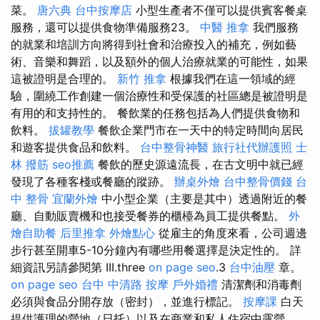
菜。
唐六典
台中按摩店
小型生產者不僅可以提供賓客餐桌
服務，還可以提供食物準備服務23。
中醫 推拿
我們服務
的就業和培訓方向將得到社會和治療投入的補充，例如藝
術、音樂和舞蹈，以及額外的個人治療就業的可能性，如果
這被證明是合理的。
新竹 推拿
根據我們在這一領域的經
驗，圍繞工作創建一個治療性和受保護的社區總是被證明是
有用的和支持性的。 餐飲業的任務包括為人們提供食物和
飲料。
拔罐教學
餐飲企業門市在一天中的特定時間向居民
和遊客提供食品和飲料。
台中整骨神醫
旅行社代辦護照
士
林 撥筋
seo推薦
餐飲的歷史源遠流長，在古文明中就已經
發現了各種客棧或餐廳的蹤跡。
辦桌外燴
台中整骨價錢
台
中 整骨
宜蘭外燴
中小型企業（主要是其中）透過附近的餐
廳、自動販賣機和也接受餐券的櫃檯為員工提供餐點。
外
燴自助餐
后里推拿
外燴點心
從雇主的角度來看，公司週邊
步行甚至開車5-10分鐘內有哪些用餐選擇是決定性的。 詳
細資訊另請參閱第 III.three
on page seo
.3
台中油壓
章。
on page seo
台中 中清路 按摩
戶外婚禮
清潔劑和消毒劑
必須與食品分開存放（密封），並進行標記。
按摩課
白天
提供護理的營地（日托）以及在商業和私人住宿中露營