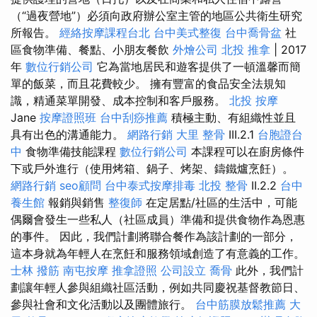
（“過夜營地”）必須向政府辦公室主管的地區公共衛生研究
所報告。
經絡按摩課程台北
台中美式整復
台中喬骨盆
社
區食物準備、餐點、小朋友餐飲
外燴公司
北投 推拿
| 2017
年
數位行銷公司
它為當地居民和遊客提供了一頓溫馨而簡
單的飯菜，而且花費較少。 擁有豐富的食品安全法規知
識，精通菜單開發、成本控制和客戶服務。
北投 按摩
Jane
按摩證照班
台中刮痧推薦
積極主動、有組織性並且
具有出色的溝通能力。
網路行銷
大里 整骨
III.2.1
台胞證台
中
食物準備技能課程
數位行銷公司
本課程可以在廚房條件
下或戶外進行（使用烤箱、鍋子、烤架、鑄鐵爐烹飪）。
網路行銷
seo顧問
台中泰式按摩排毒
北投 整骨
II.2.2
台中
養生館
報銷與銷售
整復師
在定居點/社區的生活中，可能
偶爾會發生一些私人（社區成員）準備和提供食物作為恩惠
的事件。 因此，我們計劃將聯合餐作為該計劃的一部分，
這本身就為年輕人在烹飪和服務領域創造了有意義的工作。
士林 撥筋
南屯按摩
推拿證照
公司設立
喬骨
此外，我們計
劃讓年輕人參與組織社區活動，例如共同慶祝基督教節日、
參與社會和文化活動以及團體旅行。
台中筋膜放鬆推薦
大