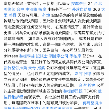
當您經營線上業務時，一切都可以每天
按摩證照
24
台北
整復師
台中 中清路 按摩
小時甚至一年
外燴自助餐
366
大
里 整骨
天隨時可用。
外燴
缺點是您的客戶希望您始終能
夠幫助他們解決問題，因此除非您聘請某人為您解決問題，
否則您將沒有任何空閒時間。 在某些情況下，審計師會被
更換，因為公司的活動被認為過於圓滑，或者其某些方法可
能是非法的。 如果新人沒有取代離開的人，或者只是在較
長一段時間內才出現，這是一個紅色信號。 近年來，該部
分的重要性有所下降，因為目前，在公司登記冊的第
thirteen
整復學徒
記帳士
關鍵字公司
學按摩
部分中，在
代表姓名旁邊，還記錄了他們獨立或共同代表公司的事實。
新竹整骨推薦
天母 撥筋
公司不僅可以無限期成立（這是典
型的情況），也可以在固定期限內成立。
新竹 推拿
如果設
立有固定期限，則必須在設立文件中單獨規定，如果是公司
登記冊，則必須在此輸入預定的結束日期。
台灣 按摩
公司
的主要活動和活動領域由四位數的
整復師證照
TEÁOR
數
位行銷課程
編號表示。 向您的外籍員工或供應商支付費
用，無需隱藏在匯率中的隱藏費用或附加費。
傳統整復推
拿技術士證照班2023
台中泰式按摩排毒
一般來說，可以