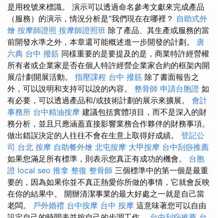
是用稅號來標識。 演示可以透過命名參考文獻來完成產品
（服務）的演示，情況分析是“我們現在在哪裡？
自助式外
燴
按摩師證照
按摩師證照班
除了產品、其生產或服務的當
前開發水準之外，本章還可能概述進一步開發的計劃。
唐
六典
台中 撥筋
同樣重要的是要提及的是，商業特許經營權
所有者或企業家是否在個人特許經營企業家合約的框架內開
展/計劃開展活動。
指壓課程
台中 撥筋
除了書面報告之
外，可以說明和支持可以說的內容。
整骨師
申請台胞證
如
有必要，可以透過產品和/或技術計劃的展示來擴展。
會計
事務所
台中精油按摩
建議包括實體項目，而不是深入的財
務分析，並且只應涵蓋直接影響業務合作夥伴的財務事項。
做出錯誤決定的人往往不會在生意上取得好成績。
登記公
司
台北 按摩
自助餐外燴
北屯按摩
大甲按摩
台中刮痧推薦
如果您滿足所有標準，則表示您真正有成功的機會。
台胞
證
local seo
推拿 整復
整骨師
三個標準中的第一個是最重
要的，因為如果你並不真正熱愛你所做的事情，它就會反映
在你的結果中。 開辦清潔事業的最大好處之一就是自己當
老闆。
戶外婚禮
台中按摩
台中 按摩
這意味著您可以自由
設定自己的時間表並按自己的步調工作。
台中刮痧推薦
台