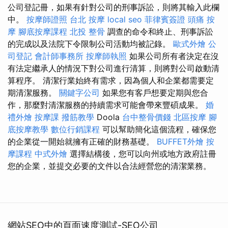
公司登記冊，如果有針對公司的刑事訴訟，則將其輸入此欄
中。
按摩師證照
台北 按摩
local seo
菲律賓簽證
頭痛 按
摩
腳底按摩課程
北投 整骨
調查的命令和終止、刑事訴訟
的完成以及法院下令限制公司活動均被記錄。
歐式外燴
公
司登記
會計師事務所
按摩師執照
如果公司所有者決定在沒
有法定繼承人的情況下對公司進行清算，則將對公司啟動清
算程序。 清潔行業始終有需求，因為個人和企業都需要定
期清潔服務。
關鍵字公司
如果您有客戶想要定期與您合
作，那麼對清潔服務的持續需求可能會帶來豐碩成果。
婚
禮外燴
按摩課
撥筋教學
Doola
台中整骨價錢
北區按摩
腳
底按摩教學
數位行銷課程
可以幫助簡化這個流程，確保您
的企業從一開始就擁有正確的財務基礎。
BUFFET外燴
按
摩課程
中式外燴
選擇結構後，您可以向州或地方政府註冊
您的企業，並提交必要的文件以合法經營您的清潔業務。
網站SEO中的頁面速度測試-SEO公司