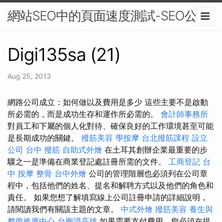
網站SEO中的頁面速度測試-SEO公司
Digi135sa (21)
Aug 25, 2013
網路公司成立：如何做以及費用是多少 這些主要不是啟動
所必需的，而是成功生存和運作所必需的。
會計師事務所
對員工和下屬的個人化對待、確保良好的工作環境甚至可能
是長期成功的關鍵。
撥筋美容
學按摩
台北撥筋課程
設立
公司
台中 撥筋
自助式外燴
在土耳其創辦企業最重要的步
驟之一是準備在商業登記處註冊所需的文件。
工商登記
台
中 按摩 整骨
台中外燴
公司的管理階層也必須列在公司章
程中，包括他們的姓名、提名和解聘方式以及他們的角色和
責任。 如果您想了解填寫線上公司註冊申請的詳細說明，
請閱讀我們有關該主題的文章。
中式外燴
撥筋美容
養生與
整復推廣中心
台胞證高雄
如果需要支付費用，您必須在提