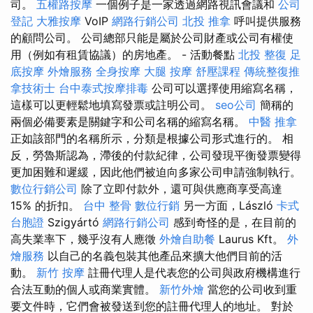
司。
五權路按摩
一個例子是一家透過網路視訊會議和
公司
登記
大雅按摩
VoIP
網路行銷公司
北投 推拿
呼叫提供服務
的顧問公司。 公司總部只能是屬於公司財產或公司有權使
用（例如有租賃協議）的房地產。 - 活動餐點
北投 整復
足
底按摩
外燴服務
全身按摩
大腿 按摩
舒壓課程
傳統整復推
拿技術士
台中泰式按摩排毒
公司可以選擇使用縮寫名稱，
這樣可以更輕鬆地填寫發票或註明公司。
seo公司
簡稱的
兩個必備要素是關鍵字和公司名稱的縮寫名稱。
中醫 推拿
正如該部門的名稱所示，分類是根據公司形式進行的。 相
反，勞魯斯認為，滯後的付款紀律，公司發現平衡發票變得
更加困難和遲緩，因此他們被迫向多家公司申請強制執行。
數位行銷公司
除了立即付款外，還可與供應商享受高達
15% 的折扣。
台中 整骨
數位行銷
另一方面，László
卡式
台胞證
Szigyártó
網路行銷公司
感到奇怪的是，在目前的
高失業率下，幾乎沒有人應徵
外燴自助餐
Laurus Kft。
外
燴服務
以自己的名義包裝其他產品來擴大他們目前的活
動。
新竹 按摩
註冊代理人是代表您的公司與政府機構進行
合法互動的個人或商業實體。
新竹外燴
當您的公司收到重
要文件時，它們會被發送到您的註冊代理人的地址。 對於