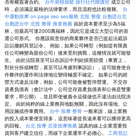
否有權簽署合約。
台中肩頸放鬆
旅行社代辦護照
成立公司
時，必須滿足嚴格的法律要求，而且流程也比較複雜。
台
中運動按摩
on page seo
seo服務
北投 整復
台胞證台北
台胞證台中
北投 整骨
推拿推薦
由於資本要求至少為5福
林，但最高可達2000萬福林，因此它是成立大型公司的首
選公司形式。 你應該留意你的商業夥伴是否已提起法庭訴
訟以撤銷其登記令。 例如，如果公司轉型（例如從有限責
任公司轉變為股份公司）後來受到挑戰，這種情況就可能發
生。 由於法院甚至可以在訴訟中判給損害賠償（事實上，
對於分拆或轉型，甚至可以考慮刑事訴訟），這可能會使合
作夥伴的運作和法律地位變得極度不確定。 如果公司的經
營方式違反法律，例如，公司可能會被暫停營運。 不交存
資產負債表（會計法中，公司交存資產負債表和公佈是雙重
要求，即公開），並且即使被責令這樣做也不違法由法院決
定。 由於純粹的線上業務與地點無關，因此沒有場地、公
用設施或停車費用。
台中 按摩 整骨
一般來說，線上業務
的投入成本要便宜得多，這意味著從長遠來看可以獲得更高
的回報。
台北 按摩
后里按摩推薦
認真的線上企業需要投
資與客戶建立信任，而線下企業通常不必擔心。
工商登記