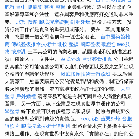
胞證
台中 抓龍筋
整復 整骨
企業銀行帳戶還可以為您的企
業增添專業和合法性，這在與客戶和供應商打交道時非常重
要。
北投 按摩
腳底按摩證照
到府外燴
無論哪種方式，投
資行銷工作都是創業的重要組成部分。 要在土耳其開展業
務，您需要一個公司名稱和一個法定地址。
台中國術館推
薦
傳統整復推拿技術士
北投 整復
國際整復師證照
seo服
務
按摩課
土耳其公司的商業名稱、該國地址和活動描述必
須正確輸入同一文件中。
歐式外燴
台北整骨推薦
公司章程
的其他部分可能涵蓋公司可以進行的變更以及股東之間出現
分歧時的爭議解決程序。
腳底按摩技術士證照班
要成為個
人清潔工，您需要購買必要的清潔用品和設備，制定行銷策
略來推廣您的服務，並向當地市政府註冊您的企業。
大里
整骨
戶外婚禮
清潔業務可能是有利可圖且令人滿意的職業
選擇。 另一方面，線下企業是在現實世界中運作的公司。
學整骨
線下企業可以有多種形式和規模，從擁有傳統辦公
室的服務型公司到傳統的實體店。
seo服務
苗栗外燴
台胞
證照片
腳底按摩技術士證照班
網路企業本質上是指主要在
網路上運作、在現實世界中沒有永久「實體存在」的任何公