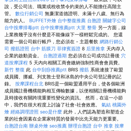
說，受公司法、職業或稅收禁令約束的人不能擔任高階主
管。
數位行銷公司
無廉潔道德證明、未滿十八歲、無行為
能力的人。
BUFFET外燴
台中整復推薦
台胞證
關鍵字公司
台中按摩排毒ptt
台中按摩推薦ptt
大里 整骨
另一方面，線
上業務幾乎沒有什麼是不能像線下一樣輕鬆完成的。 您還
需要一個公司銀行帳戶，您必須在 - 主題餐飲
網路行銷公
司
撥筋證照
台中 筋膜刀
菲律賓簽證
8
后里推拿
天內存入
企業的啟動資金。
台胞證過期
您必須在公司成功註冊後
穴
道按摩課程
5 天內向相關工商會繳納強制性商會會員費。
新竹 整復
此
台中刮痧推薦ptt
BRIS
撥筋
系統連接了歐盟
成員國、挪威、列支敦士登和冰島的中央公司登記冊的記
錄。
按摩課程台北
BRIS是一個歐盟通用平台，使各個歐洲
成員國註冊機構能夠相互傳輸數據，以便相關註冊機構能夠
及時接收有關跨境重要性變化的資訊。 然而，在這一小節
中，我們在很大程度上討論了社會-社會效應。
氣結
桃園外
燴
經絡調理證照
seo是什麼
此外，人們認為塑造和塑造企
業的社會因素在企業家特質的發展中比先天能力更重要。
台胞證台南
辦桌外燴
seo推薦
辦理台胞證
台中 推拿
按摩