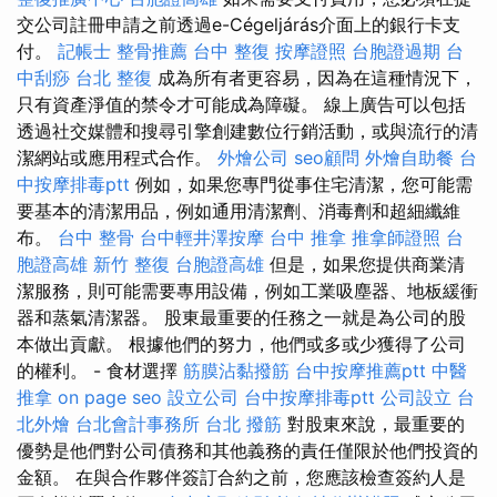
交公司註冊申請之前透過e-Cégeljárás介面上的銀行卡支
付。
記帳士
整骨推薦
台中 整復
按摩證照
台胞證過期
台
中刮痧
台北 整復
成為所有者更容易，因為在這種情況下，
只有資產淨值的禁令才可能成為障礙。 線上廣告可以包括
透過社交媒體和搜尋引擎創建數位行銷活動，或與流行的清
潔網站或應用程式合作。
外燴公司
seo顧問
外燴自助餐
台
中按摩排毒ptt
例如，如果您專門從事住宅清潔，您可能需
要基本的清潔用品，例如通用清潔劑、消毒劑和超細纖維
布。
台中 整骨
台中輕井澤按摩
台中 推拿
推拿師證照
台
胞證高雄
新竹 整復
台胞證高雄
但是，如果您提供商業清
潔服務，則可能需要專用設備，例如工業吸塵器、地板緩衝
器和蒸氣清潔器。 股東最重要的任務之一就是為公司的股
本做出貢獻。 根據他們的努力，他們或多或少獲得了公司
的權利。 - 食材選擇
筋膜沾黏撥筋
台中按摩推薦ptt
中醫
推拿
on page seo
設立公司
台中按摩排毒ptt
公司設立
台
北外燴
台北會計事務所
台北 撥筋
對股東來說，最重要的
優勢是他們對公司債務和其他義務的責任僅限於他們投資的
金額。 在與合作夥伴簽訂合約之前，您應該檢查簽約人是