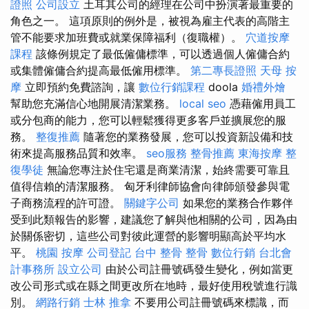
證照
公司設立
土耳其公司的經理在公司中扮演著最重要的
角色之一。 這項原則的例外是，被視為雇主代表的高階主
管不能要求加班費或就業保障福利（復職權）。
穴道按摩
課程
該條例規定了最低僱傭標準，可以透過個人僱傭合約
或集體僱傭合約提高最低僱用標準。
第二專長證照
天母 按
摩
立即預約免費諮詢，讓
數位行銷課程
doola
婚禮外燴
幫助您充滿信心地開展清潔業務。
local seo
憑藉僱用員工
或分包商的能力，您可以輕鬆獲得更多客戶並擴展您的服
務。
整復推薦
隨著您的業務發展，您可以投資新設備和技
術來提高服務品質和效率。
seo服務
整骨推薦
東海按摩
整
復學徒
無論您專注於住宅還是商業清潔，始終需要可靠且
值得信賴的清潔服務。 匈牙利律師協會向律師頒發參與電
子商務流程的許可證。
關鍵字公司
如果您的業務合作夥伴
受到此類報告的影響，建議您了解與他相關的公司，因為由
於關係密切，這些公司對彼此運營的影響明顯高於平均水
平。
桃園 按摩
公司登記
台中 整骨
整骨
數位行銷
台北會
計事務所
設立公司
由於公司註冊號碼發生變化，例如當更
改公司形式或在縣之間更改所在地時，最好使用稅號進行識
別。
網路行銷
士林 推拿
不要用公司註冊號碼來標識，而