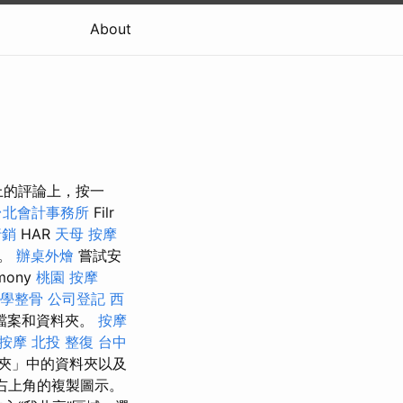
About
籤上的評論上，按一
台北會計事務所
Filr
行銷
HAR
天母 按摩
式。
辦桌外燴
嘗試安
mony
桃園 按摩
學整骨
公司登記
西
檔案和資料夾。
按摩
按摩
北投 整復
台中
夾」中的資料夾以及
右上角的複製圖示。