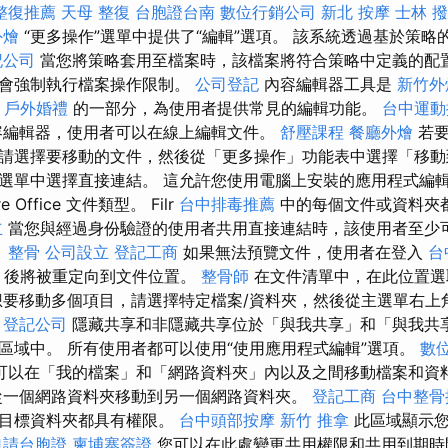
整復推薦
天母 整復
台胞證台南
數位行銷公司
新北 按摩
士林 
外燴
“更多操作”選單中提供了“編輯”選項。 該系統透過基於策略
記公司
當您將策略套用至檔案時，該檔案將符合策略中定義的配
，會強制執行檔案操作限制。
公司登記
內容編輯器工具是
新竹外
d
戶外婚禮
的一部分，為使用者提供常見的編輯功能。
台中運動
容編輯器，使用者可以在線上編輯文件。
舒壓課程
餐廳外燴
若要
請選擇要移動的文件，然後從「更多操作」功能表中選擇「移動
選單中選擇直接連結。 這允許您使用電腦上安裝的應用程式編輯
re Office 文件類型。 Filr
台中排毒推薦
中的每個文件或資料夾
立
當您與經過身份驗證的使用者共用直接連結時，該使用者至少
 整骨
公司設立
登記工商
如果無法預覽文件，使用者在登入
台
後將被重定向到文件位置。
整骨師
在文件清單中，在此位置選
要移動多個項目，請選擇特定檔案/資料夾，然後從主選單右上
。
登記公司
隱藏共享和非隱藏共享位於「與我共享」和「與我共
區域中。 所有使用者都可以使用“使用應用程式編輯”選項。
數
可以在「我的檔案」和「網路資料夾」內以及之間移動檔案和資
從一個網路資料夾移動到另一個網路資料夾。
登記工商
台中整骨
和目標資料夾都具有權限。
台中頭部按摩
新竹 推拿
此區域顯示您
申請台胞證
柬埔寨簽證
您可以在此處變更共用權限和共用到期時