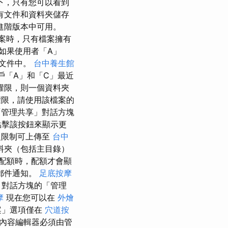
下，只有您可以看到
有文件和資料夾儲存
進階版本中可用。
共用檔案時，只有檔案擁有
如果使用者「A」
的文件中。
台中養生館
戶「A」和「C」最近
權限，則一個資料夾
限，請使用該檔案的
管理共享」對話方塊
點擊該按鈕來顯示更
級限制可上傳至
台中
料夾（包括主目錄）
配額時，配額才會顯
郵件通知。
足底按摩
」對話方塊的「管理
摩
現在您可以在
外燴
案」選項僅在
穴道按
內容編輯器必須由管