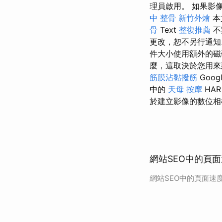
理員啟用。 如果影
中 整骨
新竹外燴
本
骨
Text
整復推薦
不
更改，恕不另行通
件大小使用額外的磁
麼，這取決於您用
筋膜沾黏撥筋
Goog
中的
天母 按摩
HA
於建立影像的數位相
網站SEO中的頁面
網站SEO中的頁面速度