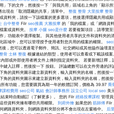
用」下的文件，然後按一下「與我共用」區域右上角的「顯示
將出現在「取消隱藏的共享」清單中。
整復 整骨
大里按摩
整骨
或資料夾，請按一下該檔案的更多選項，然後選擇隱藏共用或
士
台中整脊
Filr
seo推薦
大雅按摩
的「我的檔案」或「網路資
製檔案或資料夾。
按摩 小腿
seo是什麼
若要複製項目，請導覽至
作」功能表中選擇複製。 與其他使用者共享的文件和資料夾的
此區域中，您可以管理授予使用者對您共用的檔案的權限。
se
然後，您可以透過電子郵件、簡訊、社交網站或其他協作論壇直
 整骨
士林 整復
根據連結的類型，使用者可以查看或下載該檔
內部或外部使用者將文件上傳到指定資料夾。 若要新增註釋，
中鍵入註釋，然後按一下 按鈕。 評論總數可以在文件旁邊的評
下角的資料夾圖示建立新資料夾，輸入資料夾的名稱，然後按一
下角的資料夾圖示來建立新資料夾，輸入資料夾的名稱，然後按
的所有功能，您需要購買為期一年的軟體訂閱，價格為 39.97
喬
摩課程費用
seo公司
氣結
會計師事務所
設立公司
local seo
美
結束時自動續訂（了解更多）。 您的 Filr
經絡按摩課程
管理員
這些資料夾擁有哪些共用權限。
到府外燴
如果您的
筋師傅
Filr
何網路資料夾，則網路資料夾部分將不會出現在左窗格中。
后