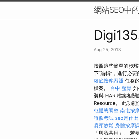
網站SEO中
Digi135
Aug 25, 2013
按照這些簡單的步驟打
下“編輯”，進行必
腳底按摩證照
任務
檔案。
台中 整骨
如
裝與 HAR 檔案相
Resource。 此
屯體態調整
南屯按
證照考試
seo是什麼
肩頸放鬆
身體按摩
「與我共用」。 若