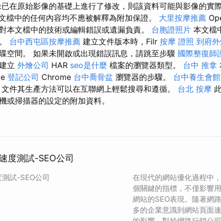
像已在原始影像的基礎上進行了修改，則該資料可能與影像的實
文檔中的任何內容均不應被解釋為附加保證。
大里按摩推薦
Op
對本文檔中的技術或編輯錯誤或遺漏負責。
台胞證照片
本文檔
知。
台中西屯區按摩推薦
建立文件版本時，Filr
按摩 證照
到府外
碟空間。 如果未開啟或出現錯誤訊息，請跳至步驟
國際整復師
來建立
外燴公司
HAR
seo是什麼
檔案的瀏覽器類型。
台中 推拿
le
登記公司
Chrome
台中喬骨盆
瀏覽器的步驟。
台中養生會館
R 文件其生產方法可以在互聯網上輕鬆搜尋和遵循。
台北 按摩
此
機或掃描器的設定的附加資料。
速度測試-SEO公司
測試-SEO公司
在現代的網站優化過程中
個關鍵的指標，不僅影響
網站的SEO表現。隨著網
多的企業意識到網站頁面
的影響。對於網路行銷公司