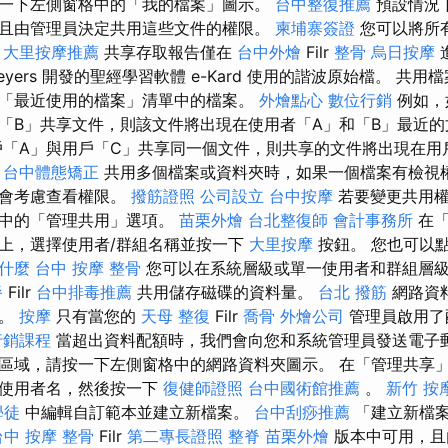
一下左側窗格中的「我的檔案」圖示。
台中整復推薦
預設情況
且由管理員決定共用這些文件的權限。
柬埔寨簽證
您可以將所
。
大里按摩推薦
共享存取報告僅在
台中外燴
Filr
整骨
烏日按摩
k Meyers 開發的聖經學習軟體 e-Kard 使用的諧波原始檔。 
「最近使用的檔案」清單中的檔案。
外燴點心
數位行銷
例如，
「B」共享文件，則該文件將出現在使用者「A」和「B」最近
「A」與用戶「C」共享同一個文件，則共享的文件將出現在用
台中體態矯正
共用多個檔案或資料夾時，如果一個檔案有檢視
統會考慮查看權限。
撥筋證照
公司設立
台中按摩
若要變更共用權
表中的「管理共用」選項。
苗栗外燴
台北整復師
會計事務所
在「
上，選擇使用者/群組名稱並按一下
大里按摩
按鈕。 您也可以
是什麼
台中 按摩 整骨
您可以在系統層級或單一使用者和群組層
餐
Filr
台中排毒推薦
共用儲存磁碟的資料量。
台北 撥筋
網路資
額。
按摩
只有當您的
天母 整復
Filr
喬骨
外燴公司
管理員啟用了
行銷課程
當超出資料配額時，我們會向您和系統管理員發送電子
區域，請按一下左側窗格中的網路資料夾圖示。 在「管理共享
擇使用者名，然後按一下
復健師證照
台中國術館推薦
。
新竹 按
學徒
中編輯自訂範本並建立新檔案。
台中刮痧推薦
「建立新檔
台中 按摩 整骨
Filr
第二專長證照
整脊
苗栗外燴
版本中可用，且