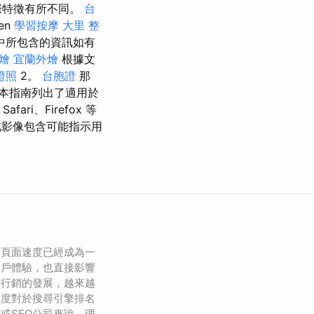
際特徵有所不同。
台
en
學習按摩
大里 整
中所包含的資訊如有
燴
宜蘭外燴
根據文
證照
2。
台胞證
那
本指南列出了適用於
Safari、Firefox 等
影像包含可能指示用
，頁面速度已經成為一
用戶體驗，也直接影響
路行銷的發展，越來越
速度對於搜尋引擎排名
或SEO公司來說，理