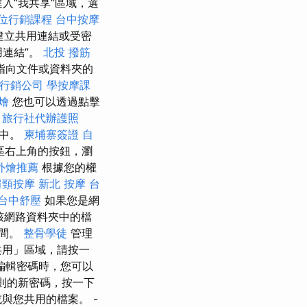
進入“我共享”區域，選
位行銷課程
台中按摩
建立共用連結或受密
用連結”。
北投 撥筋
指向文件或資料夾的
行銷公司
學按摩課
外燴
您也可以透過點擊
。
旅行社代辦護照
格中。
柬埔寨簽證
自
區右上角的按鈕，瀏
外燴推薦
根據您的權
肩頸按摩
新北 按摩
台
台中舒壓
如果您是網
該網路資料夾中的檔
空間。
整骨學徒
管理
共用」區域，請按一
編輯密碼時，您可以
原則的新密碼，按一下
與您共用的檔案。 -