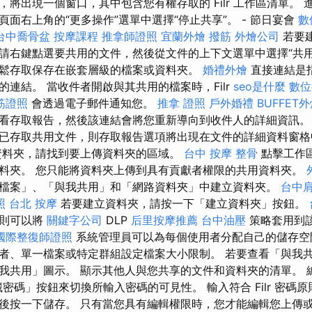
將出現一個窗口，其中包含您有權存取的 Filr 工作區清單。 
面右上角的“更多操作”選單中選擇“停止共享”。 - 節日宴會
數
台中喬骨盆
按摩課程
推拿師證照
宜蘭外燴
撥筋
外燴公司
若要
請右鍵點選要共用的文件，然後從文件的上下文選單中選擇“共
鬆存取保存在嵌套層級的檔案或資料夾。
婚禮外燴
直接連結是
連結。 當收件者開啟與其共用的檔案時，Filr
seo是什麼
數位
筋證照
會透過電子郵件通知您。
推拿 證照
戶外婚禮
BUFFET
看存取報告，然後該連結會將您重新導向到收件人的詳細資訊
已存取共用文件，則存取報告選項將出現在文件的詳細資料窗
資料夾，請找到要上傳資料夾的區域。
台中 按摩 整骨
點擊工作
料夾。 您只能將資料夾上傳到具有貢獻者權限的共用資料夾。
檔案」、「與我共用」和「網路資料夾」中建立資料夾。
台中
照
台北 按摩
若要建立資料夾，請按一下「建立資料夾」按鈕。
，則可以將
關鍵字公司
DLP
后里按摩推薦
台中油壓
策略套用到
國際整復師證照
系統管理員可以為每個使用者分配自己的儲存
者、單一檔案或特定群組設定檔案大小限制。 若要查看「與我
我共用」圖示。 顯示其他人與您共享的文件和資料夾的清單。 
密碼」按鈕來切換所輸入密碼的可見性。 輸入符合 Filr 密碼
後按一下儲存。 只有當您具有編輯權限時，您才能編輯您上傳或