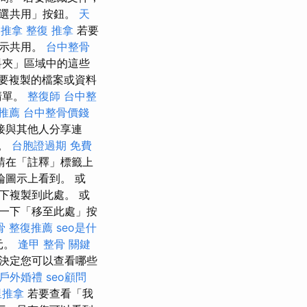
所選共用」按鈕。
天
 推拿
整復 推拿
若要
顯示共用。
台中整骨
料夾」區域中的這些
要複製的檔案或資料
清單。
整復師
台中整
o推薦
台中整骨價錢
接與其他人分享連
案。
台胞證過期
免費
請在「註釋」標籤上
論圖示上看到。 或
下複製到此處。 或
一下「移至此處」按
骨
整復推薦
seo是什
元。
逢甲 整骨
關鍵
決定您可以查看哪些
戶外婚禮
seo顧問
里推拿
若要查看「我