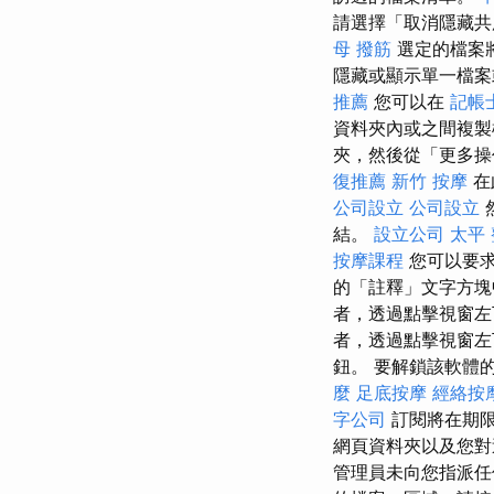
請選擇「取消隱藏共
母 撥筋
選定的檔案
隱藏或顯示單一檔案
推薦
您可以在
記帳
資料夾內或之間複
夾，然後從「更多操
復推薦
新竹 按摩
在
公司設立
公司設立
結。
設立公司
太平
按摩課程
您可以要求
的「註釋」文字方塊
者，透過點擊視窗左
者，透過點擊視窗左
鈕。 要解鎖該軟體
麼
足底按摩
經絡按
字公司
訂閱將在期限
網頁資料夾以及您對
管理員未向您指派任