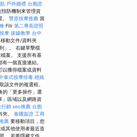
撥筋
戶外婚禮
台胞證
的預防機制來管理資
置。
豐原按摩推薦
當
燴
Filr
第二專長證照
按摩
拔罐教學
台中
移動文件/資料夾
到」。 右鍵單擊檔
檔案。 支援所有基
都有一個直接連結。
可以獲得檔案或資料
中泰式按摩排毒
經絡
取該文件的複選框。
角的「更多操作」選
享」區域以及網路資
位行銷
seo推薦
台胞
料夾。
泰國簽證
工商
推薦
要移動項目，您
或其他使用者最近造
間。 若要隱藏文件，