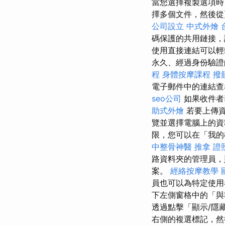
當您選擇複製選項時，
擇多個文件，然後從頁
公司設立
中式外燴
碼保護的共用鏈接，
使用直接連結可以輕
永久、經過身份驗證的
程
身體按摩課程
撥
電子郵件中的連結查
seo公司
如果收件者
助式外燴
若要上傳
覽並選擇電腦上的資
限，您可以在「我的
中整骨神醫
推拿 證
路資料夾的管理員
案。
經絡按摩教學
員也可以為特定使用
下左側窗格中的「與
透過點擊「顯示/隱藏
右側的複選標記，然