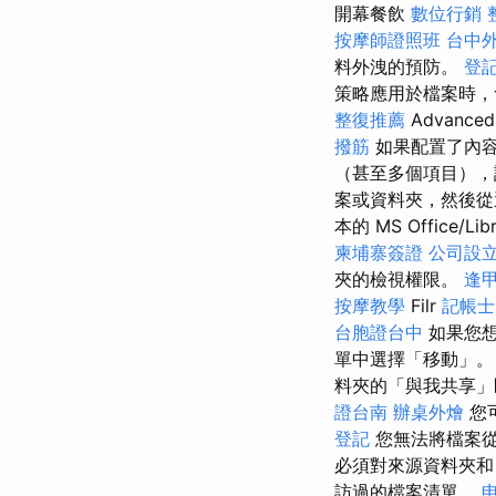
開幕餐飲
數位行銷
按摩師證照班
台中
料外洩的預防。
登
策略應用於檔案時
整復推薦
Advance
撥筋
如果配置了內
（甚至多個項目），
案或資料夾，然後從
本的 MS Office/Lib
柬埔寨簽證
公司設
夾的檢視權限。
逢甲
按摩教學
Filr
記帳士
台胞證台中
如果您想
單中選擇「移動」
料夾的「與我共享」
證台南
辦桌外燴
您
登記
您無法將檔案
必須對來源資料夾
訪過的檔案清單。