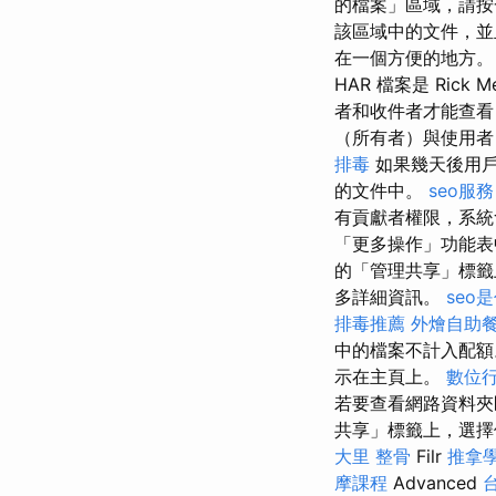
的檔案」區域，請按
該區域中的文件，並
在一個方便的地方
HAR 檔案是 Ric
者和收件者才能查看
（所有者）與使用者
排毒
如果幾天後用戶
的文件中。
seo服務
有貢獻者權限，系
「更多操作」功能
的「管理共享」標籤
多詳細資訊。
seo
排毒推薦
外燴自助
中的檔案不計入配
示在主頁上。
數位
若要查看網路資料夾
共享」標籤上，選
大里 整骨
Filr
推拿
摩課程
Advanced