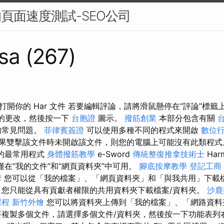
的頁面速度測試-SEO公司
sa (267)
開你的 Har 文件 若要編輯評論，請將滑鼠懸停在“評論”標
要的更改，然後按一下
台胞證
圖示。
撥筋創業
本部分包含有關
的常見問題。
菲律賓簽證
可以使用多種不同的程式來開啟
數位
果雙擊該文件時未開啟該文件，則您的電腦上可能沒有此類程
關的最常用程式
身體撥筋教學
e-Sword
傳統整復推拿技術士
Har
功能僅在“我的文件”和“網頁資料夾”中可用。
腳底按摩教學
登記工商
摩
您可以從「我的檔案」、「網頁資料夾」和「與我共用」下載
您只能從具有貢獻者權限的共用資料夾下載檔案/資料夾。
沙鹿
課程
新竹外燴
您可以將資料夾上傳到「我的檔案」、「網路資料
要複製多個文件，請選擇多個文件/資料夾，然後按一下功能表列