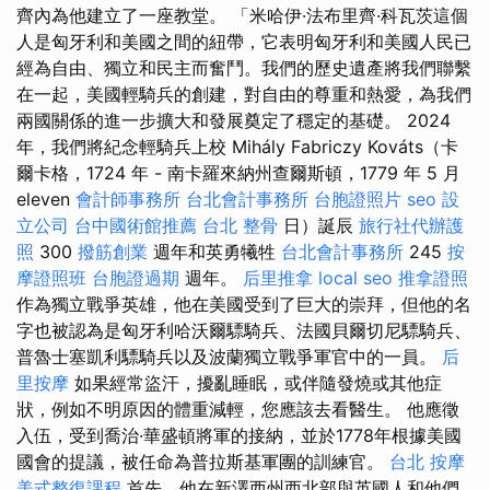
齊內為他建立了一座教堂。 「米哈伊·法布里齊·科瓦茨這個
人是匈牙利和美國之間的紐帶，它表明匈牙利和美國人民已
經為自由、獨立和民主而奮鬥。我們的歷史遺產將我們聯繫
在一起，美國輕騎兵的創建，對自由的尊重和熱愛，為我們
兩國關係的進一步擴大和發展奠定了穩定的基礎。 2024
年，我們將紀念輕騎兵上校 Mihály Fabriczy Kováts（卡
爾卡格，1724 年 - 南卡羅來納州查爾斯頓，1779 年 5 月
eleven
會計師事務所
台北會計事務所
台胞證照片
seo
設
立公司
台中國術館推薦
台北 整骨
日）誕辰
旅行社代辦護
照
300
撥筋創業
週年和英勇犧牲
台北會計事務所
245
按
摩證照班
台胞證過期
週年。
后里推拿
local seo
推拿證照
作為獨立戰爭英雄，他在美國受到了巨大的崇拜，但他的名
字也被認為是匈牙利哈沃爾驃騎兵、法國貝爾切尼驃騎兵、
普魯士塞凱利驃騎兵以及波蘭獨立戰爭軍官中的一員。
后
里按摩
如果經常盜汗，擾亂睡眠，或伴隨發燒或其他症
狀，例如不明原因的體重減輕，您應該去看醫生。 他應徵
入伍，受到喬治·華盛頓將軍的接納，並於1778年根據美國
國會的提議，被任命為普拉斯基軍團的訓練官。
台北 按摩
美式整復課程
首先，他在新澤西州西北部與英國人和他們