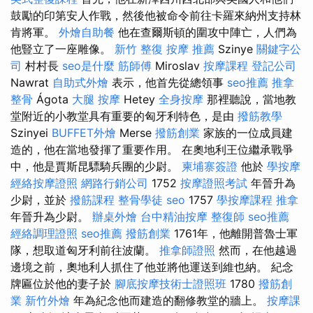
鼓勵的印第安人作戰，然後他被命令前往卡羅來納州支持林
肯將軍。
外燴自助餐
他在查爾斯頓的圍攻中陣亡，人們為
他豎立了一座雕像。
新竹 整復
按摩 推薦
Szinye
關鍵字公
司
村村長
seo是什麼
筋師傅
Miroslav
按摩課程
登記公司
Nawrat
自助式外燴
表示，他首先從總領事
seo推薦
推拿
整骨
Ágota
大腿 按摩
Hetey
全身按摩
那裡聽說，當地教
堂附近的小教堂具有重要的匈牙利特色，是由
撥筋教學
Szinyei
BUFFET外燴
Merse
撥筋創業
家族的一位成員建
造的，他在當地發揮了重要作用。 在奧地利王位繼承戰爭
中，他是賈斯昆驃騎兵團的少尉。
柬埔寨簽證
他於
學按摩
經絡按摩證照
網路行銷公司
1752
按摩證照考試
年晉升為
少尉，並於
撥筋課程
整骨學徒
seo
1757
學按摩課程
推拿
年晉升為少尉。
辦桌外燴
台中精油按摩
整復師
seo推薦
經絡調理證照
seo推薦
撥筋創業
1761年，他離開普魯士軍
隊，想取道匈牙利前往波蘭。
推拿師證照
然而，在他越過
邊境之前，奧地利人抓住了他並將他運送到維也納。 紀念
牌匾位於他的妻子於
腳底按摩技術士證照班
1780
撥筋創
業
新竹外燴
年為紀念他而建造的翻修教堂的牆上。
按摩課