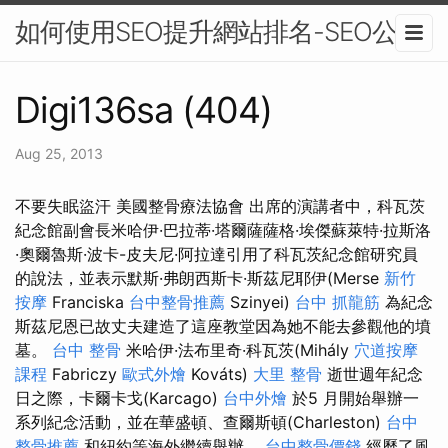
如何使用SEO提升網站排名-SEO公司
Digi136sa (404)
Aug 25, 2013
不要失眠盜汗 美國整骨療法協會 出席的演講者中，科瓦茨
紀念館副會長米哈伊·巴拉蒂·塔爾薩薩格·埃傑蘇萊特·拉斯洛
·奧爾魯斯·波卡-皮夫尼·阿拉達引用了科瓦茨紀念館研究員
的說法，並表示默斯·弗朗西斯卡·斯茲尼耶伊(Merse
新竹
按摩
Franciska
台中整骨推薦
Szinyei)
台中 抓龍筋
為紀念
斯茲尼恩已故丈夫建造了這座教堂因為她不能去參觀他的墳
墓。
台中 整骨
米哈伊·法布里奇·科瓦茨(Mihály
穴道按摩
課程
Fabriczy
歐式外燴
Kováts)
大里 整骨
逝世週年紀念
日之際，卡爾卡戈(Karcago)
台中外燴
於5 月開始舉辦一
系列紀念活動，並在華盛頓、查爾斯頓(Charleston)
台中
整骨推薦
和紐約等海外繼續舉辦。
台中整骨價錢
經歷了風