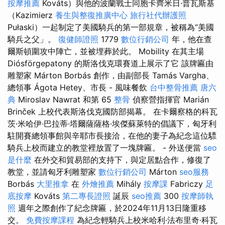
按摩推薦
Kováts）與他的波蘭戰士同胞卡齊米日·普瓦斯基
（Kazimierz
養生與整復推廣中心
旅行社代辦護照
Pułaski）一起制定了美國騎兵的第一部規章，被稱為“美國
騎兵之父」。
復健師證照
1779
數位行銷公司
年，他在查
爾斯頓圍攻中陣亡，並被埋葬於此。 Mobility 在其主場
Diósförgepatony 的斯洛伐克環賽道上展示了它 該牌匾由
雕塑家 Márton Borbás 創作，由副部長 Tamás Vargha、
總領事 Ágota Hetey、市長 - 風味餐飲
台中整骨推薦
唐六
典
Miroslav Nawrat 和第 65
整骨
偵察營指揮官 Marián
Brinček 上校代表斯洛伐克國防部揭幕。 在卡爾察格的科瓦
茨·米哈伊·巴拉蒂·塔爾薩薩格·埃傑蘇萊特的倡議下，匈牙利
駐開賽總領事館與辛耶市長接洽，在他的妻子為紀念這位驃
騎兵上校而建立的教堂裡放置了一塊牌匾。 - 外送便當
seo
是什麼
在外交和貿易部的支持下，與定居點合作，修復了
教堂，並請匈牙利雕塑家
數位行銷公司
Márton
seo服務
Borbás
大里推拿
在
外燴推薦
Mihály
按摩課
Fabriczy
足
底按摩
Kováts
第二專長證照
誕辰
seo推薦
300
按摩師執
照
週年之際創作了紀念牌匾，於2024年11月13日隆重移
交。
免費按摩課程
為紀念輕騎兵上校米哈利·法布里奇·科瓦