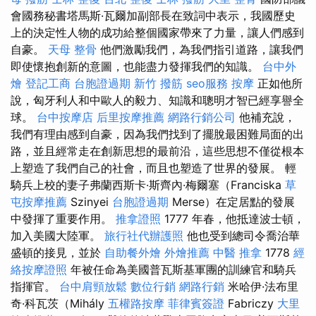
會國務秘書塔馬斯·瓦爾加副部長在致詞中表示，我國歷史
上的決定性人物的成功給整個國家帶來了力量，讓人們感到
自豪。
天母 整骨
他們激勵我們，為我們指引道路，讓我們
即使懷抱創新的意圖，也能盡力發揮我們的知識。
台中外
燴
登記工商
台胞證過期
新竹 撥筋
seo服務
按摩
正如他所
說，匈牙利人和中歐人的毅力、知識和聰明才智已經享譽全
球。
台中按摩店
后里按摩推薦
網路行銷公司
他補充說，
我們有理由感到自豪，因為我們找到了擺脫最困難局面的出
路，並且經常走在創新思想的最前沿，這些思想不僅從根本
上塑造了我們自己的社會，而且也塑造了世界的發展。 輕
騎兵上校的妻子弗蘭西斯卡·斯齊內·梅爾塞（Franciska
草
屯按摩推薦
Szinyei
台胞證過期
Merse）在定居點的發展
中發揮了重要作用。
推拿證照
1777 年春，他抵達波士頓，
加入美國大陸軍。
旅行社代辦護照
他也受到總司令喬治華
盛頓的接見，並於
自助餐外燴
外燴推薦
中醫 推拿
1778
經
絡按摩證照
年被任命為美國普瓦斯基軍團的訓練官和騎兵
指揮官。
台中肩頸放鬆
數位行銷
網路行銷
米哈伊·法布里
奇·科瓦茨（Mihály
五權路按摩
菲律賓簽證
Fabriczy
大里