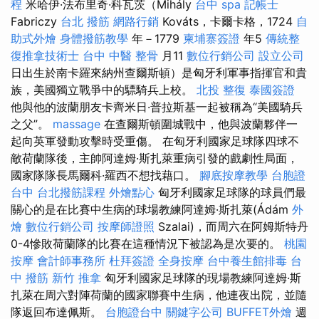
程
米哈伊·法布里奇·科瓦茨（Mihály
台中 spa
記帳士
Fabriczy
台北 撥筋
網路行銷
Kováts，卡爾卡格，1724
自
助式外燴
身體撥筋教學
年－1779
柬埔寨簽證
年5
傳統整
復推拿技術士
台中 中醫 整骨
月11
數位行銷公司
設立公司
日出生於南卡羅來納州查爾斯頓）是匈牙利軍事指揮官和貴
族，美國獨立戰爭中的驃騎兵上校。
北投 整復
泰國簽證
他與他的波蘭朋友卡齊米日·普拉斯基一起被稱為“美國騎兵
之父”。
massage
在查爾斯頓圍城戰中，他與波蘭夥伴一
起向英軍發動攻擊時受重傷。 在匈牙利國家足球隊四球不
敵荷蘭隊後，主帥阿達姆·斯扎萊重病引發的戲劇性局面，
國家隊隊長馬爾科·羅西不想找藉口。
腳底按摩教學
台胞證
台中
台北撥筋課程
外燴點心
匈牙利國家足球隊的球員們最
關心的是在比賽中生病的球場教練阿達姆·斯扎萊(Ádám
外
燴
數位行銷公司
按摩師證照
Szalai)，而周六在阿姆斯特丹
0-4慘敗荷蘭隊的比賽在這種情況下被認為是次要的。
桃園
按摩
會計師事務所
杜拜簽證
全身按摩
台中養生館排毒
台
中 撥筋
新竹 推拿
匈牙利國家足球隊的現場教練阿達姆·斯
扎萊在周六對陣荷蘭的國家聯賽中生病，他連夜出院，並隨
隊返回布達佩斯。
台胞證台中
關鍵字公司
BUFFET外燴
週