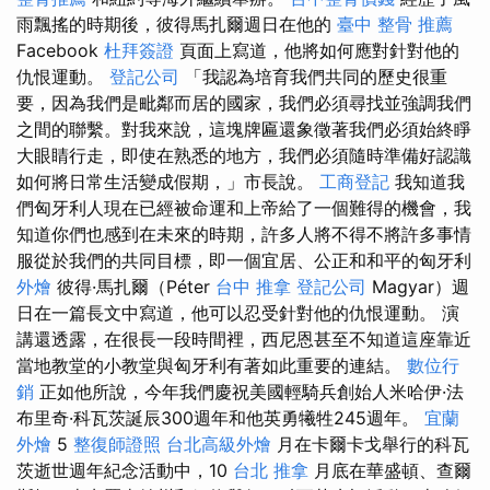
雨飄搖的時期後，彼得馬扎爾週日在他的
臺中 整骨 推薦
Facebook
杜拜簽證
頁面上寫道，他將如何應對針對他的
仇恨運動。
登記公司
「我認為培育我們共同的歷史很重
要，因為我們是毗鄰而居的國家，我們必須尋找並強調我們
之間的聯繫。對我來說，這塊牌匾還象徵著我們必須始終睜
大眼睛行走，即使在熟悉的地方，我們必須隨時準備好認識
如何將日常生活變成假期，」市長說。
工商登記
我知道我
們匈牙利人現在已經被命運和上帝給了一個難得的機會，我
知道你們也感到在未來的時期，許多人將不得不將許多事情
服從於我們的共同目標，即一個宜居、公正和和平的匈牙利
外燴
彼得·馬扎爾（Péter
台中 推拿
登記公司
Magyar）週
日在一篇長文中寫道，他可以忍受針對他的仇恨運動。 演
講還透露，在很長一段時間裡，西尼恩甚至不知道這座靠近
當地教堂的小教堂與匈牙利有著如此重要的連結。
數位行
銷
正如他所說，今年我們慶祝美國輕騎兵創始人米哈伊·法
布里奇·科瓦茨誕辰300週年和他英勇犧牲245週年。
宜蘭
外燴
5
整復師證照
台北高級外燴
月在卡爾卡戈舉行的科瓦
茨逝世週年紀念活動中，10
台北 推拿
月底在華盛頓、查爾