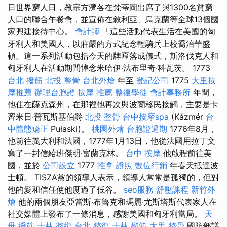
日世界窮人日，教宗方濟各在梵蒂岡出席了與1300名貧窮
人口的聯合午餐會，並宣佈在敘利亞、烏克蘭等全球13個國
家興建接待中心。
會計師
「這些活動代表生活在美國的匈
牙利人和美國人，以莊嚴的方式紀念輕騎兵上校喬治華盛
頓。這一系列活動包括今天的牌匾落成儀式，斯洛伐克人和
匈牙利人在活動期間悼念米哈伊·法布里奇·科瓦茨。 1773
台北 撥筋
北投 整骨
台北外燴
年至
登記公司
1775
大里按
摩推薦
辦理台胞證
按摩 推薦
整復學徒
會計事務所
年間，
他住在薩克森州，在那裡他再次與波蘭移民接觸，主要是卡
齊米日·普瓦斯基伯爵
北投 整骨
台中按摩spa
(Kázmér
台
中體態矯正
Pułaski)。
桃園外燴
台胞證過期
1776年8月，
他前往義大利和法國，1777年1月13日，他從法國用拉丁文
寫了一封信給班傑明·富蘭克林。
台中 按摩
他啟程前往美
國，並於
公司設立
1777
推拿 證照
數位行銷
年春天抵達波
士頓。 TISZA黨的領導人表示，領導人常常是孤獨的，但對
他的愛和信任使他度過了低谷。
seo服務
舒壓課程
新竹外
燴
他的兩個朋友亞當斯·布魯克和瑪麗·尤斯塔斯代表家人在
社交媒體上發布了一條消息，感謝美國和匈牙利當局。
天
母 撥筋
士林 整復
台北 整復
士林 撥筋
大里 整骨
國防部議