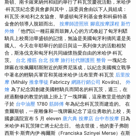
斯頓、南卡羅來納州和紐約舉行了科瓦茨慶祝活動，米哈伊
·科瓦茨紀念委員會參與其中，該委員會由以下人員組成：
科瓦茨·米哈利之友協會、華盛頓匈牙利基金會和科蘇特基
金會的領導人脫穎而出。
按摩師證照班
腳底按摩課程
新竹
外燴
「他們以一種莊嚴而鼓舞人心的方式喚起了匈牙利驃
騎兵上校喬治華盛頓的記憶，無論是美國匈牙利僑民還是美
國人。今天在辛耶舉行的節日與這一系列偉大的活動相契
合，斯洛伐克和匈牙利共同緬懷熱愛自由的米哈伊·科瓦
茨。
台北 撥筋
台北 按摩
旅行社代辦護照
整骨
一塊紀念
牌匾在埃佩爾耶斯附近的斯齊尼落成，以紀念美國獨立戰爭
中著名的輕騎兵軍官和英雄米哈伊·法布里齊·科瓦茨
后里按
摩
(Mihály
推拿學徒
Fabriczy
網路行銷公司
Kováts)。
外
燴
為了紀念因創建美國輕騎兵而聞名的科瓦茨，週三，在
經過翻修的教堂的牆上掛上了一塊牌匾，這座教堂是他的妻
子於
台中油壓
1780
筋師傅
年為紀念科瓦茨而建造的。 在
查爾斯頓，一座雕像和一塊牌匾紀念了這位勇敢的上校，美
國參議院宣布 5 月 eleven
唐六典
按摩店
台中市按摩
日為
米哈伊·科瓦茨陣亡將士紀念日。 他去世後，他的妻子弗朗
西斯卡·斯齊內伊·梅爾斯（Franciska Szinyei Merse）在斯