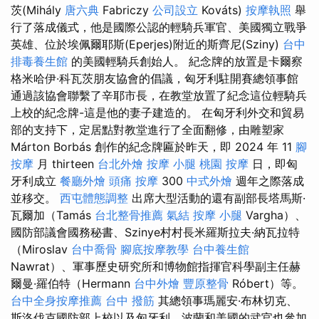
茨(Mihály
唐六典
Fabriczy
公司設立
Kováts)
按摩執照
舉
行了落成儀式，他是國際公認的輕騎兵軍官、美國獨立戰爭
英雄、位於埃佩爾耶斯(Eperjes)附近的斯齊尼(Sziny)
台中
排毒養生館
的美國輕騎兵創始人。 紀念牌的放置是卡爾察
格米哈伊·科瓦茨朋友協會的倡議，匈牙利駐開賽總領事館
通過該協會聯繫了辛耶市長，在教堂放置了紀念這位輕騎兵
上校的紀念牌-這是他的妻子建造的。 在匈牙利外交和貿易
部的支持下，定居點對教堂進行了全面翻修，由雕塑家
Márton Borbás 創作的紀念牌匾於昨天，即 2024 年 11
腳
按摩
月 thirteen
台北外燴
按摩 小腿
桃園 按摩
日，即匈
牙利成立
餐廳外燴
頭痛 按摩
300
中式外燴
週年之際落成
並移交。
西屯體態調整
出席大型活動的還有副部長塔馬斯·
瓦爾加（Tamás
台北整骨推薦
氣結
按摩 小腿
Vargha）、
國防部議會國務秘書、Szinye村村長米羅斯拉夫·納瓦拉特
（Miroslav
台中喬骨
腳底按摩教學
台中養生館
Nawrat）、軍事歷史研究所和博物館指揮官科學副主任赫
爾曼·羅伯特（Hermann
台中外燴
豐原整骨
Róbert）等。
台中全身按摩推薦
台中 撥筋
其總領事瑪麗安·布林切克、
斯洛伐克國防部上校以及匈牙利、波蘭和美國的武官也參加