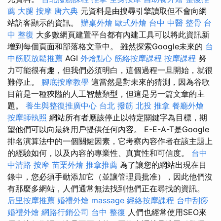
薦
大腿 按摩
唐六典
元資料是由搜尋引擎讀取但不會向網
站訪客顯示的資訊。
辦桌外燴
歐式外燴
台中 中醫 整骨
台
中 整復
大多數網頁建置平台都有內建工具可以將此資訊新
增到每個頁面和部落格文章中。 雖然探索Google未來的
台
中筋膜放鬆推薦
AGI
外燴點心
筋絡按摩課程
按摩課程
努
力可能很有趣，但我們必須明白，這個過程一旦開始，就很
難停止。
腳底按摩教學
這當然是對未來的猜測，因為谷歌
目前是一種狹隘的人工智慧類型，但這是另一篇文章的主
題。
養生與整復推廣中心
台北 撥筋
北投 推拿
餐廳外燴
按摩師執照
網站所有者應該停止以特定關鍵字為目標，期
望他們可以向最終用戶提供任何內容。 E-E-A-T是Google
排名演算法中的一個關鍵因素，它考察內容作者在該主題上
的經驗如何，以及內容的專業性、真實性和可信度。
台中
中清路 按摩
苗栗外燴
推拿推薦
為了讓您的網站出現在目
錄中，您必須手動添加它（並讓管理員批准），因此他們沒
有那麼多網站，人們通常無法找到他們正在尋找的資訊。
后里按摩推薦
婚禮外燴
massage
經絡按摩課程
台中刮痧
婚禮外燴
網路行銷公司
台中 整復
人們也經常使用SEO來