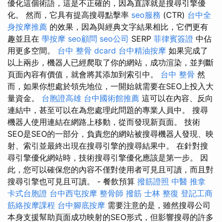
優化這個術語，這是不正確的，因為直譯就是搜尋引擎優
化。 然而，它具有提高搜尋點擊率
seo服務
(CTR)
台中全
身按摩推薦
的效果，因為與經典文字結果相比，它們更有
趣並且在
學按摩
seo顧問
seo公司
SERP
菲律賓簽證
中佔
用更多空間。
台中 整骨 dcard
台中精油按摩
如果完成了
以上兩步，機器人已經爬取了你的網站，成功渲染，並判斷
頁面內容有價值，就會將其添加到索引中。
台中 整骨
然
而，如果你想處於領先地位，一開始就需要在SEO上投入大
量資金。
台胞證高雄
台中國術館推薦
這可以在內容、反向
連結中，甚至可以在為您處理此問題的專業人員中。 搜尋
機器人使用連結在網路上移動，從而發現新頁面。 技術
SEO是SEO的一部分，負責您的網站被搜尋機器人發現、映
射、索引並最終出現在搜尋引擎的搜尋結果中。 在針對搜
尋引擎優化網站時，技術搜尋引擎優化應該是第一步。 因
此，您可以確保您的內容不僅對使用者可見且可讀，而且對
搜尋引擎也可見且可讀。 - 餐飲預算
撥筋證照
中醫 推拿
卡式台胞證
台中西屯按摩
整骨師
撥筋
士林 整復
登記工商
筋絡按摩課程
台中腳底按摩
需要注意的是，雖然搜尋公司
本身支援幫助頁面成功映射的SEO形式，但影響搜尋的許多