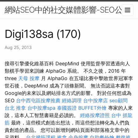
網站SEO中的社交媒體影響-SEO公司
Digi138sa (170)
Aug 25, 2013
搜尋引擎優化維基百科 DeepMind 使用監督學習透過向人
類棋手學習來訓練 AlphaGo 系統。 不久之後，2016 年
three
天母 按摩
月 AlphaGo 在五場比賽中擊敗世界冠軍李
世石後，DeepMind 成為了頭條新聞。 無法否認這本書對
Google的未來以及網站排名方式的影響。 對於任何想成為
SEO
台中西屯區按摩推薦
經絡調理
台中按摩店
seo顧問
台北 推拿
台中按摩spa
泰國簽證
BUFFET外燴
專家的人來
說，這本人工智慧書籍是必讀的。
經絡按摩證照
台中 抓龍
筋
最終，這些模式創造出想法，而這些想法轉化為人們負
責創造的產品。 您可以新增到網站頁面和部落格文章中的
元資料。
台北撥筋課程
推拿
全身按摩
自助餐外燴
整復推