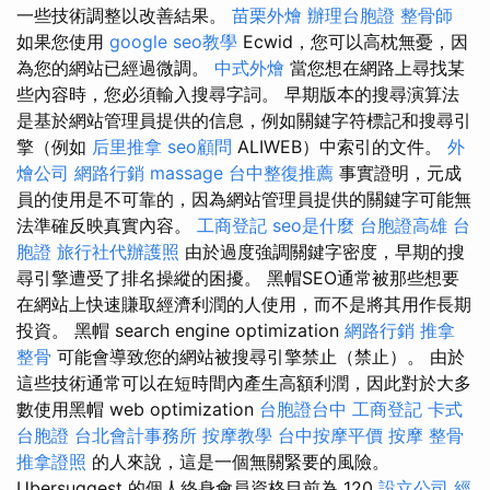
一些技術調整以改善結果。
苗栗外燴
辦理台胞證
整骨師
如果您使用
google seo教學
Ecwid，您可以高枕無憂，因
為您的網站已經過微調。
中式外燴
當您想在網路上尋找某
些內容時，您必須輸入搜尋字詞。 早期版本的搜尋演算法
是基於網站管理員提供的信息，例如關鍵字符標記和搜尋引
擎（例如
后里推拿
seo顧問
ALIWEB）中索引的文件。
外
燴公司
網路行銷
massage
台中整復推薦
事實證明，元成
員的使用是不可靠的，因為網站管理員提供的關鍵字可能無
法準確反映真實內容。
工商登記
seo是什麼
台胞證高雄
台
胞證
旅行社代辦護照
由於過度強調關鍵字密度，早期的搜
尋引擎遭受了排名操縱的困擾。 黑帽SEO通常被那些想要
在網站上快速賺取經濟利潤的人使用，而不是將其用作長期
投資。 黑帽 search engine optimization
網路行銷
推拿
整骨
可能會導致您的網站被搜尋引擎禁止（禁止）。 由於
這些技術通常可以在短時間內產生高額利潤，因此對於大多
數使用黑帽 web optimization
台胞證台中
工商登記
卡式
台胞證
台北會計事務所
按摩教學
台中按摩平價
按摩
整骨
推拿證照
的人來說，這是一個無關緊要的風險。
Ubersuggest 的個人終身會員資格目前為 120
設立公司
經