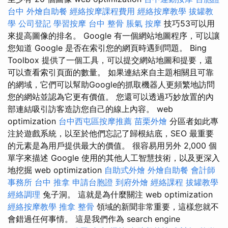
台中
外燴自助餐
經絡按摩課程費用
經絡按摩教學
拔罐教
學
公司登記
學習按摩
台中 整骨
脹氣 按摩
技巧53可以用
來提高圖像的排名。 Google 有一個網站地圖程序，可以讓
您知道 Google 是否在索引您的網頁時遇到問題。 Bing
Toolbox 提供了一個工具，可以提交網站地圖和提要，還
可以查看索引頁面的數量。 如果連結來自主題相關且可靠
的網域，它們可以幫助Google的抓取機器人更頻繁地訪問
您的網站並認為它更有價值。 您還可以透過巧妙放置的內
部連結吸引訪客造訪您自己的線上內容。 web
optimization
台中西屯區按摩推薦
苗栗外燴
分區者如此專
注於遊戲系統，以至於他們忘記了歸根結底，SEO 最重要
的元素是為用戶提供最大的價值。 很容易用另外 2,000 個
單字來描述 Google 使用的其他人工智慧技術，以及更深入
地挖掘 web optimization
自助式外燴
外燴自助餐
會計師
事務所
台中 推拿
申請台胞證
到府外燴
經絡課程
拔罐教學
經絡調理
兔子洞。 這就是為什麼關注 web optimization
經絡按摩教學
推拿 整骨
領域的新聞非常重要，這樣您就不
會錯過任何事情。 這是我們作為 search engine