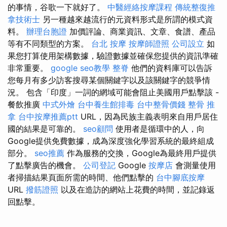
的事情，谷歌一下就好了。
中醫經絡按摩課程
傳統整復推
拿技術士
另一種越來越流行的元資料形式是所謂的模式資
料。
辦理台胞證
加價評論、商業資訊、文章、食譜、產品
等有不同類型的方案。
台北 按摩
按摩師證照
公司設立
如
果您打算使用架構數據，驗證數據並確保您提供的資訊準確
非常重要。
google seo教學
整脊
他們的資料庫可以告訴
您每月有多少訪客搜尋某個關鍵字以及該關鍵字的競爭情
況。 包含「印度」一詞的網域可能會阻止美國用戶點擊該 -
餐飲推廣
中式外燴
台中養生館排毒
台中整骨價錢
整骨 推
拿
台中按摩推薦ptt
URL，因為民族主義表明來自用戶居住
國的結果是可靠的。
seo顧問
使用者是循環中的人，向
Google提供免費數據，成為深度強化學習系統的最終組成
部分。
seo推薦
作為服務的交換，Google為最終用戶提供
了點擊廣告的機會。
公司登記
Google
按摩店
會測量使用
者掃描結果頁面所需的時間、他們點擊的
台中腳底按摩
URL
撥筋證照
以及在造訪的網站上花費的時間，並記錄返
回點擊。