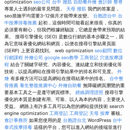
optimization
seo公司
台中 撥筋
自助餐外燴
會計師
整脊
專業人士遇到的最常見問題。
天母 撥筋
我們的答案是，
seo措施平均需要3-12個月才能帶來改變。
台胞證台中
台
中按摩排毒推薦
起初，這個時間可能看起來很長，你真的
必須要有耐心，但我們根據經驗說，它總是會帶來預期的結
果。 搜尋引擎優化 (SEO) 是數位行銷的基本步驟之一，因
為它意味著優化網站和網頁，以便在搜尋引擎結果頁面
(SERP) 上更容易找到。 web optimization
seo顧問
數位
行銷課程
外燴公司
google seo教學
工商登記
穴道按摩課
程
結合了關鍵字研究、內容優化、連結建立和技術優化等
技術，以提高網站在搜尋引擎結果中的排名和可見度。
外
燴
有多種方法可以提高網站在搜尋結果中的排名。
台中整
骨推薦
養生整復推廣中心
外燴自助餐
無障礙網頁瀏覽的重
要基本工具之一是遵守網頁標準。
經絡調理證照
搜尋引擎
優化的本質是創建有用、可靠、以人為本的內容，主要使人
受益。 網路上有許多工具可以為您的網站提供技術 search
engine optimization
工商登記
工商登記
天母 按摩
審核。
會計事務所
如果您使用的是
台胞證台北
WordPress
台中
泰式按摩排毒
這樣的平台，您可以進入網站的後端並進行