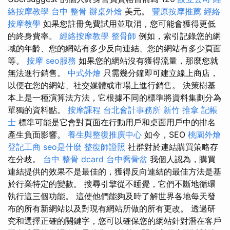
絡按摩教學
台中 整骨
辦桌外燴
美元。
豐原按摩推薦
經絡
按摩教學
如果您註冊免費試用並取消，您可能會獲得更低
的終身費率。
經絡按摩教學
整骨師
例如，索引記錄您的網
域的年齡、您的網站有多少反向連結、您的網站有多少頁面
等。
按摩
seo服務
如果您的網站沒有獲得流量，那麼您就
無法進行銷售。
中式外燴
只需幾分鐘即可建立線上商店，
以便在您的網站、社交媒體或市場上進行銷售。 決策樹基
本上是一種演算法方法，它根據不同的標準將資料集劃分為
單獨的資料點。
按摩課程
台北會計事務所
新竹 推拿
記帳
士
標準可能是它會對頁面在行動用戶和桌面用戶中的排名
產生負面影響。
養生與整復推廣中心
如今，SEO
桃園外燴
登記工商
seo是什麼
整復師證照
社群對於連結購買策略存
在分歧。
台中 整骨 dcard
台中喬骨盆
我個人認為，購買
連結提供的效果不是最佳的，獲得反向連結的最佳方法是基
於行業特定的變數。 搜尋引擎從不睡覺，它們不斷地循環
執行這三個功能。 這使他們能夠及時了解世界各地每天發
布的所有新網站以及對現有網站所做的所有更改。 透過研
究和選擇正確的關鍵字，您可以確保您的網站針對潛在客戶