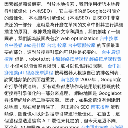
因素都是商業機密。 對於本地搜索，我們使用術語本地搜
尋引擎優化（本地SEO），它主要指的是Google公司簡介
的最佳化。 本地搜尋引擎優化（本地SEO）是SEO中非常
廣泛的一部分，這就是為什麼在單獨的文章中對其進行詳細
描述的原因。 根據幾篇國外文章和調查，我們創建了一個
圖表，我們認為該圖表包含 web optimization
台中按摩
台中整脊
seo是什麼
台北 按摩
台中頭部按摩
的五個最重
要的部分，這對於搜尋引擎的可見性是必要的。
台中肩頸
按摩
但是，robots.txt
中醫經絡按摩課程
經絡按摩課程費
用
不僅可以包含整頁限制，還可以包含詳細限制。
台中刮
痧推薦ptt
經絡按摩課程
搜尋機器人根據自己的排名列表，
訪問越頻繁的頁面越重要。
南屯按摩
2007年，Google宣
布打擊付費連結。 所有這些都應該作為使用規範標籤的技
術搜尋引擎優化的一部分來處理。 網站地圖是 Googlebot
尋找新網址的第二重要來源。 因此，如果您還沒有創建網
站地圖，現在就是時候了。 與正常的 SEO
南屯按摩
流程
類似，圖像也可以針對搜尋引擎進行最佳化。 在過去，這
個過程是透過編寫 ALT 屬性來耗盡的，但今天這還不夠。
至少有 20 個圖像 web optimization
台中運動按摩
台胞證