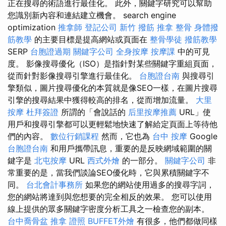
正在搜尋的術語進行最佳化。 此外，關鍵字研究可以幫助
您識別新內容和連結建立機會。 search engine
optimization
推拿師
登記公司
新竹 撥筋
推拿 整骨
身體撥
筋教學
的主要目標是提高網站或頁面在
整骨學徒
撥筋教學
SERP
台胞證過期
關鍵字公司
全身按摩
按摩課
中的可見
度。 影像搜尋優化（ISO）是指針對某些關鍵字重組頁面，
從而針對影像搜尋引擎進行最佳化。
台胞證台南
與搜尋引
擎類似，圖片搜尋優化的本質就是像SEO一樣，在圖片搜尋
引擎的搜尋結果中獲得較高的排名，從而增加流量。
大里
按摩
杜拜簽證
所謂的「會說話的
后里按摩推薦
URL」使
用戶和搜尋引擎都可以更輕鬆地快速了解給定頁面上等待他
們的內容。
數位行銷課程
然而，它也為
台中 按摩
Google
台胞證台南
和用戶攜帶訊息，重要的是反映網域範圍的關
鍵字是
北屯按摩
URL
西式外燴
的一部分。
關鍵字公司
非
常重要的是，當我們談論SEO優化時，它與累積關鍵字不
同。
台北會計事務所
如果您的網站使用過多的搜尋字詞，
您的網站將達到與您想要的完全相反的效果。 您可以使用
線上提供的眾多關鍵字密度分析工具之一檢查您的副本。
台中喬骨盆
推拿 證照
BUFFET外燴
有很多，他們都做同樣