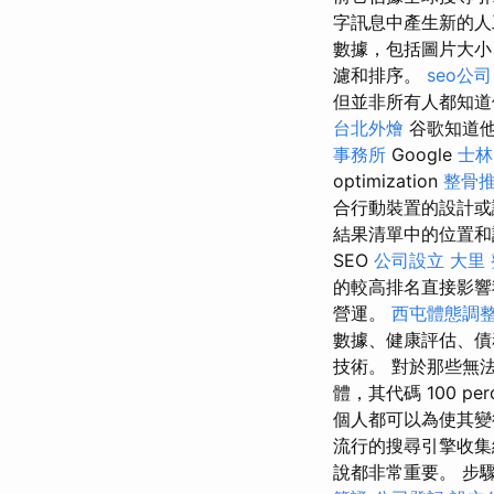
字訊息中產生新的
數據，包括圖片大小
濾和排序。
seo公司
但並非所有人都知
台北外燴
谷歌知道
事務所
Google
士林
optimization
整骨
合行動裝置的設計或
結果清單中的位置和
SEO
公司設立
大里
的較高排名直接影響
營運。
西屯體態調
數據、健康評估、債
技術。 對於那些無法
體，其代碼 100 per
個人都可以為使其
流行的搜尋引擎收
說都非常重要。 步