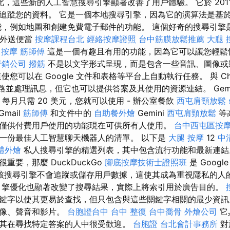
此，這些新的人工智慧搜尋引擎顯著改善了用戶體驗。 它於 201
追蹤您的資料。 它是一個本地搜尋引擎，因為它的演算法是基
能，例如地圖和創建免費電子郵件的功能。 這個好奇的搜尋引擎
 外送便當
按摩課程台北
經絡按摩證照
台中筋膜放鬆推薦
大腿 
 按摩
筋師傅
這是一個有趣且有用的功能，因為它可以讓您輕鬆
行銷公司
撥筋
不是以文字形式呈現，而是包含一些音訊、圖像或
您可以在 Google 文件和表格等平台上自動執行任務。 與 Cha
尋網路並處理訊息，但它也可以提供答案及其使用的資源連結。 Gemini 
。 每月只需​​ 20 美元，您就可以使用 - 辦公室餐飲
西屯肩頸放鬆
Gmail
筋師傅
和文件中的
自助餐外燴
Gemini
西屯肩頸放鬆
等
僅供付費用戶使用的功能現在可供所有人使用。
台中西屯區按
一份最佳人工智慧聊天機器人的清單。 以下是
大腿 按摩
12
中
禮外燴
私人搜尋引擎的精選列表，其中包含流行功能和最新連
重要，那麼 DuckDuckGo
腳底按摩技術士證照班
是 Googl
該搜尋引擎不會追蹤或儲存用戶數據，這使其成為重視隱私的人
擎優化也顯著改變了搜尋結果，實際上將索引用於廣告目的。
鍵字以使其更易於查找，但只包含與這些關鍵字相關的最少資訊
圖像、聲音和影片。
台胞證台中
台中 整復
台中喬骨
外燴公司
它
其在尋找特定答案的人中很受歡迎。
台胞證
台北會計事務所
對