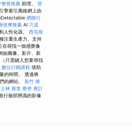
中整骨推薦
助理。
登
引擎索引萬維網上由
Detectable
網路行
身按摩推薦
AI
穴道
和人性化器。
西屯按
種注重生產力、支持
正在尋找一個感覺像
，例如圖像、影片、新
（只需鍵入您要尋找
骨
數位行銷課程
借助
量的時間。 透過將
我們的網站。
新竹 推
士林 推拿
整脊
會計
進行臉部辨識的影像