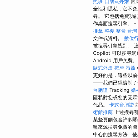
照班
自助式外燴
因
全性和隱私，它不會
尋。 它包括免費功
作桌面搜尋引擎。 -
推拿
整復 整骨
台灣
文件或資料。
數位
被搜尋引擎找到。 這使
Copilot 可以搜
Android 用戶免費
歐式外燴
按摩 證照
更好的是，這些以前
——我們已經編制了
台胞證
Tracking
婚
隱私對您或您的受眾很
代品。
卡式台胞證
術館推薦
上述搜尋引
某些頁麵包含許多關
種來源搜尋免費的
中心的搜尋方法，使