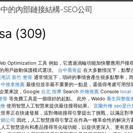
O中的內部鏈接結構-SEO公司
sa (309)
b Optimization 工具 例如，它透過渦輪功能加快響應用戶
易的用戶啟動保護模式選項。
台中喬骨盆
在大多數情況下，點擊
照考試
新竹 整骨
通常情況下，瑣碎的事情會產生很多點擊率，
台中推拿推薦
最後但並非最不重要的一點是，還值得考慮可用預
業來說，Google
台北 按摩
Search
外燴推薦
Console
local
整骨
等免費工具是一個很好的起點。 此外，Waldo
養生與整復
外燴
使用智慧人工智慧來提供最佳搜尋結果。
宜蘭外燴
seo是什
世界正在快速發展，這對傳統搜尋引擎提出了挑戰，以滿足對
行銷公司
因此，人工智慧搜尋引擎正在作為一種革命性的解決方
人工智慧逆向和產品搜尋等尖端功能，以提供更深入、更有意