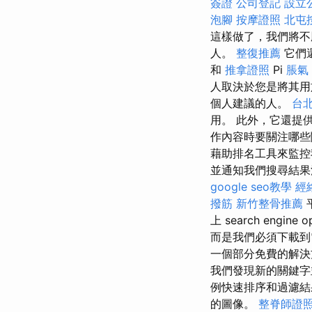
簽證
公司登記
設立
泡腳
按摩證照
北屯
這樣做了，我們將不
人。
整復推薦
它們
和
推拿證照
Pi
脹氣
人取決於您是將其
個人建議的人。
台
用。 此外，它還提
作內容時要關注哪些
藉助排名工具來監控
並通知我們搜尋結果清單
google seo教學
經
撥筋
新竹整骨推薦
上 search engine o
而是我們必須下載
一個部分免費的解決
我們發現新的關鍵字
例快速排序和過濾
的圖像。
整脊師證