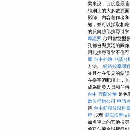
業來說，百度是最
維網上的大多數頁面
影師、內容創作者和
知，並可以採取相應
的反向臉部搜尋引擎
摩證照
啟用智慧型
孔都會與廣泛的圖像
因此搜尋引擎不僅可
摩
台中外燴
申請台
方法。
經絡按摩課
並且存在常見的錯誤
在拼字酒吧牆上，具
成為開發人員和任何
台中
宜蘭外燴
是免
數位行銷公司
申請
待
台中筋膜放鬆推
程
步驟
腳底按摩技
如名單上的其他搜尋
前它佔據全球搜尋引擎