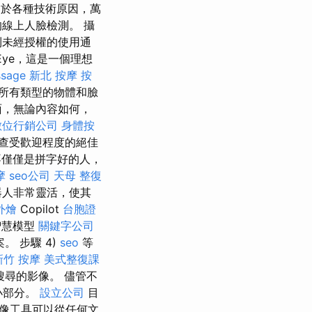
於各種技術原因，萬
線上人臉檢測。 攝
到未經授權的使用通
nEye，這是一個理想
sage
新北 按摩
按
所有類型的物體和臉
面，無論內容如何，
數位行銷公司
身體按
查受歡迎程度的絕佳
不僅僅是拼字好的人，
摩
seo公司
天母 整復
器人非常靈活，使其
外燴
Copilot
台胞證
智慧模型
關鍵字公司
 步驟 4)
seo
等
新竹 按摩
美式整復課
尋的影像。 儘管不
小部分。
設立公司
目
像工具可以從任何文