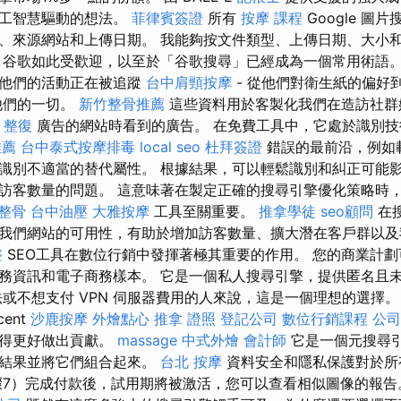
人工智慧驅動的想法。
菲律賓簽證
所有
按摩 課程
Google 圖
、來源網站和上傳日期。 我能夠按文件類型、上傳日期、大小
谷歌如此受歡迎，以至於「谷歌搜尋」已經成為一個常用術語。 
道他們的活動正在被追蹤
台中肩頸按摩
- 從他們對衛生紙的偏好到
他們的一切。
新竹整骨推薦
這些資料用於客製化我們在造訪社群
 整復
廣告的網站時看到的廣告。 在免費工具中，它處於識別技術 sea
推薦
台中泰式按摩排毒
local seo
杜拜簽證
錯誤的最前沿，例如
識別不適當的替代屬性。 根據結果，可以輕鬆識別和糾正可能
訪客數量的問題。 這意味著在製定正確的搜尋引擎優化策略時
 整骨
台中油壓
大雅按摩
工具至關重要。
推拿學徒
seo顧問
在
我們網站的可用性，有助於增加訪客數量、擴大潛在客戶群以及
整
SEO工具在數位行銷中發揮著極其重要的作用。 您的商業計
務資訊和電子商務樣本。 它是一個私人搜尋引擎，提供匿名且
或不想支付 VPN 伺服器費用的人來說，這是一個理想的選擇。 S
cent
沙鹿按摩
外燴點心
推拿 證照
登記公司
數位行銷課程
公司
變得更好做出貢獻。
massage
中式外燴
會計師
它是一個元搜尋
集結果並將它們組合起來。
台北 按摩
資料安全和隱私保護對於所
驟7）完成付款後，試用期將被激活，您可以查看相似圖像的報