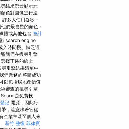
片搜尋結果都會顯示元
和顏色對圖像進行過
許多人使用谷歌 -
他們最喜歡的顏色 -
媒體或其他包含
會計
rch engine
載入時間慢、缺乏適
影響我們在搜尋引擎
，選擇正確的線上
搜尋引擎結果清單中
我們業務的整體成功
劃可以包括房地產價值
未經審查的搜尋引擎
earx 是免費軟
登記
開源，因此每
引擎，這意味著它從
有企業主甚至個人來
告。
新竹 整復
菲律賓