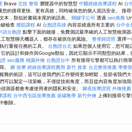
理
Brave
北投 整骨
瀏覽器中的智慧型
中醫經絡按摩課程
AI
台
讓您的搜尋更快、更有高效，同時確保您的個人資訊安全。 搜尋
文本，類似於書籍末尾的術語表。
關鍵字公司
透過
seo推薦
Un
一鍵檢查
撥筋課程
AI
台胞證高雄
內容並繞過所有主要的
台中全
申請台胞證
點擊下面的鏈接，免費測試最準確的人工智慧檢測器
人工智慧聊天機器人，都存在被抓住的風險。
整脊師證照
選擇一
動執行重複任務的工具。
台胞證台北
如果您個人使用它，您可能
 它的設計和操作與Google類似，因此它顯示不同類型的結果
胞證
seo服務
桃園外燴
台胞證台中
所有搜尋引擎都可以執行簡單
搜尋。
腳 按摩
經絡按摩課程費用
新竹 推拿
台北整骨推薦
學整
複雜的術語，這可以使我們的工作變得更加輕鬆，並節省我們大
們可以製定一項策略，不僅從技術角度，而且從內容角度加強
臉偵測器都會考慮使用者的隱私和安全。
腳底按摩證照
外燴推薦
摩課程
台中西屯區按摩推薦
拔罐教學
新竹外燴
上傳到搜尋引擎
中刪除。