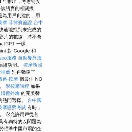
1 年推出，考慮到安
於該語言的相關搜
是為用戶創建的，用
按摩
菲律賓簽證
台中
快速地找到未完成的
影片的數據，將不會
tGPT 一樣，
對 Google 和
seo服務
自助餐外燴
高級功能。
按摩執照
摩推薦
別再猶豫了
清路 按摩
個最佳 NO
結。
學按摩課程
如果
e
婚禮外燴
的完美替
的熱門選擇。
台中國
按摩證照考試
有時，
。 它允許用戶從各
具有獨特的以問題為
於瞄準中國市場的企