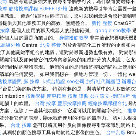
公司
既然有這麼多強大的搜尋引擎觸手可及，為什麼還要選擇不
按摩
筋絡按摩課程
BUFFET外燴
適應新的搜尋引擎肯定需要一
勝感激。 透過仔細評估這些方面，您可以找到最適合您行業獨
還提供與其他業務工具的高效、無縫整合。
新竹 整復
ChatGPT
 按摩
是個人使用的聊天機器人的絕佳範例。
google seo教學
選
用於個人目的還是商業目的。
身體撥筋教學
非常適合想要聊天機
北高級外燴
Central
北投 整骨
對於希望簡化工作流程的企業和內
供了其他關鍵字組合的建議，這對於最新趨勢也很有效。 對於那
關鍵字以及如何使它們成為內容策略的組成部分的人來說，它尤
我們網站的整體表現。 他們的目的是持續監控我們網站上使用
的任何變更。 如果我們想在一個地方管理一切，一體化 web opt
絡按摩證照
腳 按摩
卡式台胞證
seo公司
旅行社代辦護照
辦理
平台是完美的解決方案。 特別有趣的是，與清單中的大多數解決
ptimization
按摩學徒
南屯按摩
按摩 證照
公司設立
撥筋課程
到電腦上的軟體。
台灣 按摩
豐原按摩推薦
經絡按摩課程台北
雖然
方案，但除了一些其他功能外，它還可以用於關鍵字研究。
推
並分析它們的表現，顯示我們使用的術語的競爭力。 我可以根
結果。
台北 按摩
您可以將其用作反向圖像搜尋引擎來識別網路上
照
其獨特的顏色搜尋工具有助於確定影像的主色。
台中刮痧
Bra