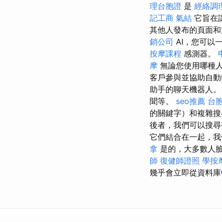
理台胞證
是
經絡調
記工商
氣結
它旨在
其他人發布的頁面和
銷公司
AI，您可以
按摩課程
感測器。
摩
無論您使用哪種
客戶參與並協助自
助手的聊天機器人。
聞等。
seo推薦
台
的關鍵字）和複雜
後者，我們可以搜尋
它們結合在一起，我
拿
是的，大多數人
師
復健師證照
學按
幾乎會立即從資料庫