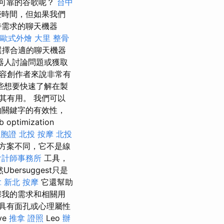
可靠的谷歌呢？
台中
些時間，但如果我們
特需求的聊天機器
歐式外燴
大里 整骨
擇合適的聊天機器
器人討論問題或獲取
容創作者來說非常有
些想要快速了解在製
其有用。 我們可以
的關鍵字的有效性，
imization
台胞證
北投 按摩
北投
方案不同，它不是線
會計師事務所
工具，
Ubersuggest只是
拿
新北 按摩
它還幫助
據我的需求和相關用
具有面孔或心理屬性
ve
推拿 證照
Leo
辦