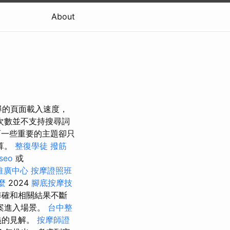
About
搜尋的頁面載入速度，
次數並不支持搜尋詞
而一些重要的主題卻只
算。
整復學徒
撥筋
 seo
或
推廣中心
按摩證照班
麼
2024
腳底按摩技
準確和相關結果不斷
案進入場景。
台中整
義的見解。
按摩師證