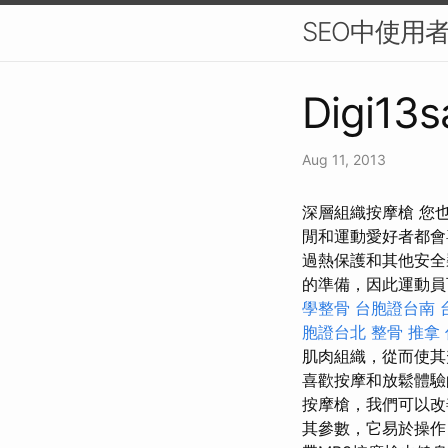
SEO中使用
Digi13s
Aug 11, 2013
深層組織按摩槍 您
閒和運動愛好者都會
過熱保護和其他安全
的準備，因此運動員
學整骨
台胞證台南
胞證台北
整骨 推拿
肌肉組織，從而使其
喜歡按摩和放鬆體驗
按摩槍，我們可以改
其參數，它易於操