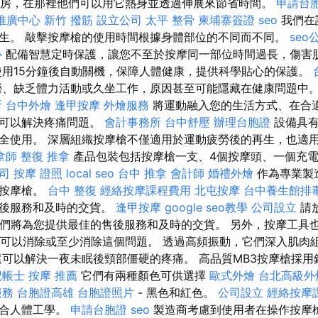
身房，在那裡他們可以用它熱身並透過伸展來節省時間。
申請台
推廣中心
新竹 撥筋
設立公司
太平 整骨
柬埔寨簽證
seo
我們在
生。 敲擊按摩槍的使用時間根據身體部位的不同而不同。
seo
心
配備智慧定時保護，讓您不至於按摩同一部位時間過長，傷害
用15分鐘後自動關機，保障人體健康，提供科學貼心的保護。
勞、缺乏體力活動或久坐工作，原因甚至可能隱藏在健康問題中
所
台中外燴
逢甲按摩
外燴服務
將運動融入您的生活方式、在合
摩可以解決疼痛問題。
會計事務所
台中舒壓
辦理台胞證
設備具有
全使用。 深層組織按摩槍不僅適用於運動疲勞後的再生，也適
拿師
整復 推拿
產品包裝​​包括按摩槍一支、4個按摩頭、一個充
公司
按摩 證照
local seo
台中 推拿
會計師
婚禮外燴
作為專業製
式按摩槍。
台中 整復
經絡按摩課程費用
北屯按摩
台中養生館排
售後服務和及時的交貨。
逢甲按摩
google seo教學
公司設立
請
我們將為您提供最佳的售後服務和及時的交貨。 另外，按摩工具
按摩槍可以消除或至少消除這個問題。 透過高頻振動，它們深入肌肉
還可以解決一夜未眠後頸部僵硬的疼痛。 高品質MB3按摩槍採
記帳士
按摩 推薦
它們有兩種顏色可供選擇
歐式外燴
台北高級外
服務
台胞證高雄
台胞證照片
- 黑色和紅色。
公司設立
經絡按摩
符合人體工學。
申請台胞證
seo
製造商考慮到使用者在操作按摩