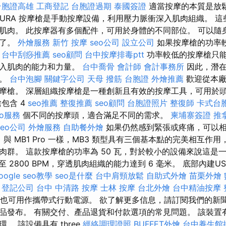
台胞證高雄
工商登記
台胞證過期
泰國簽證
適當按摩的本質是放
ISURA 按摩槍是手動按摩設備，利用壓力脈衝深入肌肉組織。 
肌肉。 此按摩器有多個配件，可用於身體的不同部位。 可以隨
電了。
外燴服務
新竹 按摩
seo公司
設立公司
如果按摩槍的功率
。
台中刮痧推薦
seo顧問
台中按摩排毒ptt
功率較低的按摩槍只
深入肌肉的能力和力量。
台中喬骨
會計師
會計事務所
因此，潛在
器。
台中泡腳
關鍵字公司
天母 撥筋
台胞證
外燴推薦
歡迎從本廠
摩槍。 深層組織按摩槍是一種創新且有效的按摩工具，可用於
包含 4
seo推薦
整復推薦
seo顧問
台胞證照片
整復師
卡式台
eo服務
個不同的按摩頭，適合滿足不同的需求。
柬埔寨簽證
推
seo公司
外燴服務
自助餐外燴
如果仍然感到緊張或疼痛，可以
 與 MB1 Pro 一樣，MB3 類型具有三個基本點的完美相互作
肉群。 這款按摩槍的功率為 50 瓦，對於較小的設備來說這是
至 2800 BPM，穿透肌肉組織的能力達到 6 毫米。 底部內建USB-
oogle seo教學
seo是什麼
台中肩頸放鬆
自助式外燴
苗栗外燴
登記公司
台中 中清路 按摩
士林 按摩
台北外燴
台中精油按摩
槍也可用作攜帶式行動電源。 欲了解更多信息，請訂閱我們的新
品發布。 有關交付、產品退貨和付款選項的常見問題。 該裝置
。 該設備具有 three
經絡調理證照
BUFFET外燴
台中養生館