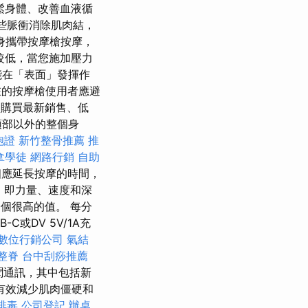
鬆身體、改善血液循
這些脈衝消除肌肉結，
身攜帶按摩槍按摩，
較低，當您施加壓力
能在「表面」發揮作
的按摩槍使用者應避
購買最新銷售、低
頭部以外的整個身
胞證
新竹整骨推薦
推
拿學徒
網路行銷
自助
相應延長按摩的時間，
用，即力量、速度和深
一個很高的值。 每分
C或DV 5V/1A充
數位行銷公司
氣結
整脊
台中刮痧推薦
聞通訊，其中包括新
有效減少肌肉僵硬和
排毒
公司登記
辦桌