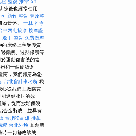
胞證
整復 推拿
on
訓練後也經常使用
公司
新竹 整骨
豐原整
肌肉骨骼。
士林 推拿
台中西屯按摩
按摩證
。
逢甲 整骨
免費按摩
適的床墊上享受優質
過保護、過熱保護等
用於運動傷害後的復
電器和一個硬紙盒。
造商，我們願意為您
毒
台北會計事務所
我
放心從我們工廠購買
也能達到相同的效
組織，從而放鬆僵硬
用鋁合金製成，並具有
燴
台胞證高雄
推拿
課程
台北外燴
其創新
槍時一切都應該簡