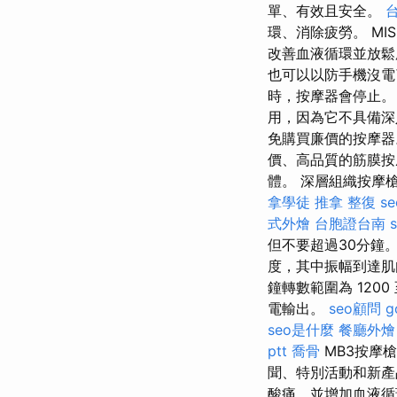
單、有效且安全。
環、消除疲勞。 M
改善血液循環並放鬆
也可以以防手機沒
時，按摩器會停止
用，因為它不具備
免購買廉價的按摩
價、高品質的筋膜按
體。 深層組織按摩槍
拿學徒
推拿 整復
s
式外燴
台胞證台南
但不要超過30分鐘。
度，其中振幅到達肌
鐘轉數範圍為 1200 
電輸出。
seo顧問
g
seo是什麼
餐廳外燴
ptt
喬骨
MB3按摩
聞、特別活動和新產
酸痛，並增加血液循環