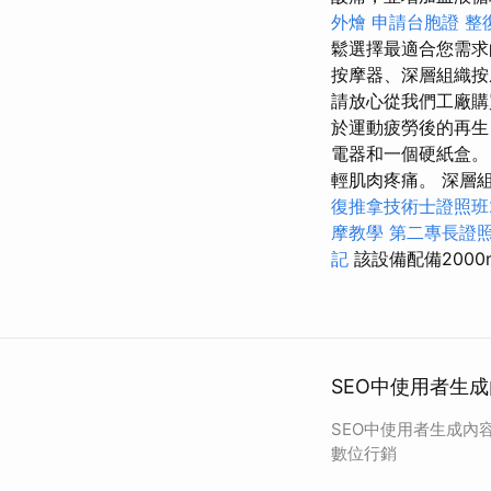
外燴
申請台胞證
整
鬆選擇最適合您需
按摩器、深層組織
請放心從我們工廠購
於運動疲勞後的再生
電器和一個硬紙盒。
輕肌肉疼痛。 深層組織
復推拿技術士證照班2
摩教學
第二專長證
記
該設備配備200
SEO中使用者生成
SEO中使用者生成內容
數位行銷