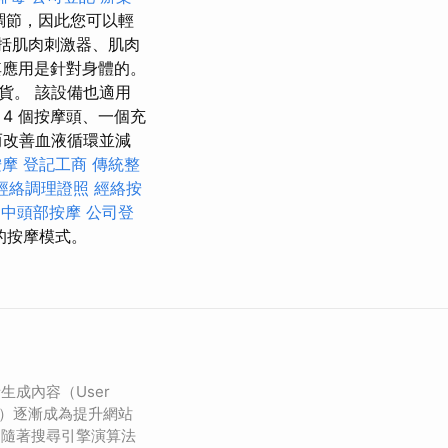
調節，因此您可以輕
括肌肉刺激器、肌肉
應用是針對身體的。
貨。 該設備也適用
4 個按摩頭、一個充
而改善血液循環並減
按摩
登記工商
傳統整
經絡調理證照
經絡按
台中頭部按摩
公司登
的按摩模式。
生成內容（User
, UGC）逐漸成為提升網站
。隨著搜尋引擎演算法