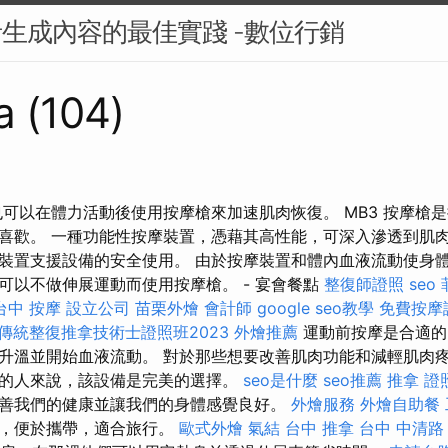
者生成內容的最佳實踐 -數位行銷
a (104)
也可以在體力活動後使用按摩槍來加速肌肉恢復。 MB3 按摩槍
喜歡。 一種功能性按摩裝置，憑藉其高性能，可深入滲透到肌肉
裝置支援設備的安全使用。 由於按摩裝置和體內血液流動使身
可以不做伸展運動而使用按摩槍。 - 宴會餐點
整復師證照
seo
台中 按摩
設立公司
苗栗外燴
會計師
google seo教學
免費按摩
傳統整復推拿技術士證照班2023
外燴推薦
運動前按摩是合適的
升溫並開始血液流動。 對於那些想要改善肌肉功能和減輕肌肉
的人來說，該設備是完美的選擇。
seo是什麼
seo推薦
推拿 證
善我們的健康並讓我們的身體感覺良好。
外燴服務
外燴自助餐
作，便於攜帶，適合旅行。
歐式外燴
氣結
台中 推拿
台中 中清路