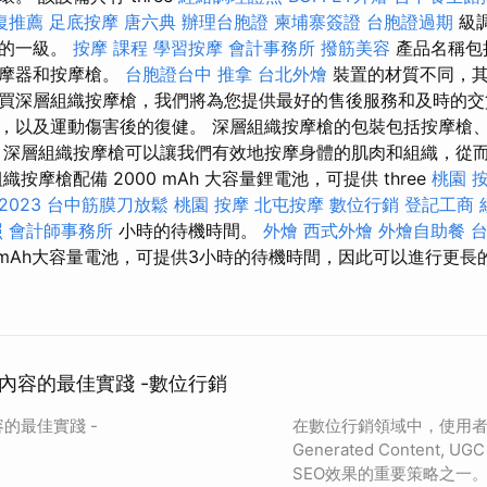
復推薦
足底按摩
唐六典
辦理台胞證
柬埔寨簽證
台胞證過期
級
求的一級。
按摩 課程
學習按摩
會計事務所
撥筋美容
產品名稱包
按摩器和按摩槍。
台胞證台中
推拿
台北外燴
裝置的材質不同，其
買深層組織按摩槍，我們將為您提供最好的售後服務和及時的交
，以及運動傷害後的復健。 深層組織按摩槍的包裝包括按摩槍、
 深層組織按摩槍可以讓我們有效地按摩身體的肌肉和組織，從
按摩槍配備 2000 mAh 大容量鋰電池，可提供 three
桃園 
023
台中筋膜刀放鬆
桃園 按摩
北屯按摩
數位行銷
登記工商
照
會計師事務所
小時的待機時間。
外燴
西式外燴
外燴自助餐
0mAh大容量電池，可提供3小時的待機時間，因此可以進行更長
內容的最佳實踐 -數位行銷
的最佳實踐 -
在數位行銷領域中，使用者
Generated Content
SEO效果的重要策略之一