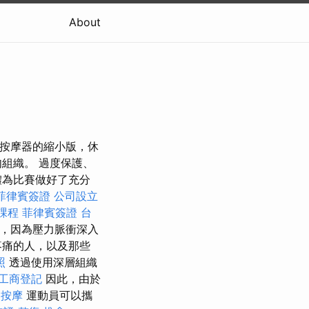
About
是按摩器的縮小版，休
組織。 過度保護、
體為比賽做好了充分
菲律賓簽證
公司設立
課程
菲律賓簽證
台
，因為壓力脈衝深入
疼痛的人，以及那些
照
透過使用深層組織
工商登記
因此，由於
 按摩
運動員可以攜