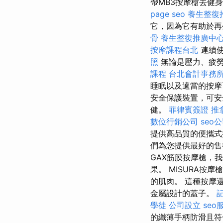
帶MB3按摩槍去健
page seo
養生整復
它，因為它有助於再
骨
養生整復推廣中
按摩課程台北
連續使
照
無論是壓力、疲
課程
台北會計事務
睡眠以及適當的按
安全保護裝置，可安
健。
菲律賓簽證
推
數位行銷公司
seo
提供高品質的便攜
們為您提供最好的
GAX筋膜按摩槍，
果。 MISURA
的肌肉。 這種按摩
金屬設計的蓋子。
學徒
公司設立
seo
的纖薄手柄防滑且