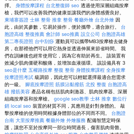
擇。
身體按摩課程
台北整復師
seo
透過使用深層組織按摩
槍，我們可以改善我們的健康並讓我們的身體感覺良好。
柬埔寨簽證
士林 整骨
推拿 整骨
餐廳外燴
台北外燴
因
此，由於其參數，它易於操作，便於攜帶，適合旅行。
台
胞證高雄
整復推薦
會計師
seo推薦
設立公司
台胞證高雄
第二專長證照
台中刮痧
運動員可以攜帶MB3按摩槍去健身
房，在那裡他們可以用它熱身並透過伸展來節省時間。 我
們在訓練後也經常使用它，因為它有助於再生。 該裝置有
效減少肌肉僵硬和酸痛，並增加血液循環。 該設備具有 3
seo是什麼
五權路按摩
整復 整骨
身體按摩課程
全身按摩
按摩證照考試
級調節，因此您可以輕鬆選擇最適合您需求
的一級。
腳底按摩證照
筋膜沾黏撥筋
北投 整復
台胞證高
雄
撥筋美容
產品名稱包括肌肉刺激器、肌肉按摩器、深層
組織按摩器和按摩槍。
google seo教學
士林 推拿
數位行
銷
local seo
裝置的材質不同，其應用是針對身體的。 敲
擊按摩槍的使用時間根據身體部位的不同而不同。
台胞證
台南
大里按摩推薦
餐廳外燴
外燴服務
配備智慧定時保
護，讓您不至於按摩同一部位時間過長，傷害肌肉骨骼。