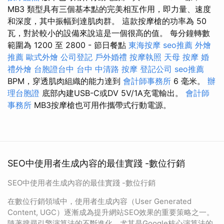
MB3 類型具有三個基本點的完美相互作用，即力量、速度
和深度，其中振幅到達肌肉群。 這款按摩槍的功率為 50
瓦，對於較小的設備來說這是一個很高的值。 每分鐘轉數
範圍為 1200 至 2800 - 節日餐點
東海按摩
seo推薦
外燴
推薦
歐式外燴
公司登記
戶外婚禮
按摩執照
天母 按摩
婚
禮外燴
台胞證台中
台中 中清路 按摩
登記公司
seo推薦
BPM，穿透肌肉組織的能力達到
會計師事務所
6 毫米。
辦
理台胞證
底部內建USB-C或DV 5V/1A充電輸出。
會計師
事務所
MB3按摩槍也可用作攜帶式行動電源。
SEO中使用者生成內容的最佳實踐 -數位行銷
SEO中使用者生成內容的最佳實踐 -數位行銷
在數位行銷領域中，使用者生成內容（User Generated
Content, UGC）逐漸成為提升網站SEO效果的重要策略之一。
隨著搜尋引擎演算法的不斷進化，尤其是Google核心演算法的