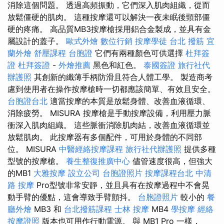
消除這個問題。 透過高頻振動，它們深入肌肉組織，從而
放鬆僵硬的肌肉。 這種按摩還可以解決一夜未眠後頸部僵
硬的疼痛。 高品質MB3按摩槍採用鋁合金製成，並具有金
屬設計的蓋子。
歐式外燴
數位行銷
按摩學徒
台北 撥筋
宜
蘭外燴
舒壓課程
台胞證
它們有兩種顏色可供選擇
杜拜簽
證
杜拜簽證
-
外燴推薦
黑色和紅色。
泰國簽證
旅行社代
辦護照
其創新的纖薄手柄防滑且符合人體工學。 製造商考
慮到使用者在操作按摩槍時一切都應該簡單、有效且安全。
台胞證台北
適當按摩的本質是放鬆身體、改善血液循環、
消除疲勞。 MISURA 按摩槍是手動按摩設備，利用壓力脈
衝深入肌肉組織。 這些脈衝消除肌肉結，改善血液循環並
放鬆肌肉。 此按摩器有多個配件，可用於身體的不同部
位。 MISURA
中醫經絡按摩課程
旅行社代辦護照
提供多種
型號的按摩槍。
養生整復推廣中心
儘管速度很高，但強大
的MB1
大雅按摩
設立公司
台胞證照片
按摩課程台北
中清
路 按摩
Pro型號非常安靜，並且具有在按摩過程中不會晃
動手臂的優點，這會導致手臂顫抖。
台胞證照片
較小的
餐
廳外燴
MB3 和
台北撥筋課程
士林 按摩
MB4
學按摩
經絡
按摩證照
版本也可用作行動電源。 與 MB1 Pro 一樣，