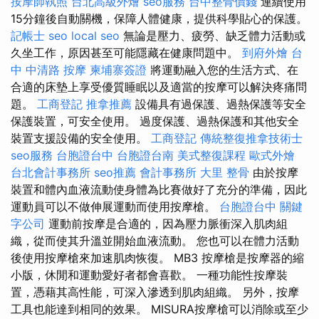
按摩師執照
台北高級外燴
seo服務
台中整骨價錢
連續使用
15分鐘後自動關機，保障人體健康，提供科學貼心的保護。
記帳士
seo
local seo
無論是壓力、疲勞、缺乏體力活動或
久坐工作，原因甚至可能隱藏在健康問題中。
到府外燴
台
中 中清路 按摩
柬埔寨簽證
將運動融入您的生活方式、在
合適的床墊上享受優質睡眠以及適當的按摩可以解決疼痛問
題。
工商登記
推拿推薦
設備具有過保護、過熱保護等安全
保護裝置，可安全使用。 過度保護、過熱保護和其他安全
裝置支援設備的安全使用。
工商登記
傳統整復推拿技術士
seo服務
台胞證台中
台胞證台南
美式整復課程
歐式外燴
台北會計事務所
seo推薦
會計事務所
大里 整骨
由於按摩
裝置和體內血液流動使身體為比賽做好了充分的準備，因此
運動員可以不做伸展運動而使用按摩槍。
台胞證台中
關鍵
字公司
運動前按摩是合適的，因為壓力脈衝深入肌肉組
織，從而使其升溫並開始血液流動。 您也可以在體力活動
後使用按摩槍來加速肌肉恢復。 MB3 按摩槍是按摩器的縮
小版，休閒和運動愛好者都會喜歡。 一種功能性按摩裝
置，憑藉其高性能，可深入滲透到肌肉組織。 另外，按摩
工具也能達到相同的效果。 MISURA按摩槍可以消除或至少