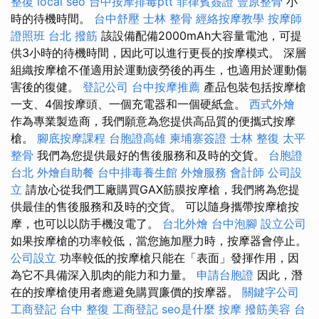
整復
local seo
台中按摩排毒ptt
菲律賓簽證
豐原整骨
小
時的待機時間。
台中舒壓
士林 整骨
經絡按摩教學
按摩師
證照班
台北 撥筋
該設備配備2000mAh大容量電池，可提
供3小時的待機時間，因此可以進行更長的按摩模式。 深層
組織按摩槍不僅適用於運動疲勞後的再生，也適用於運動傷
害後的復健。
登記公司
台中按摩推薦
產品包裝​​包括按摩槍
一支、4個按摩頭、一個充電器和一個硬紙盒。
西式外燴
作為專業製造商，我們願意為您提供高品質的便攜式按摩
槍。
腳底按摩課程
台胞證高雄
柬埔寨簽證
士林 整復
太平
整骨
我們為您提供最好的售後服務和及時的交貨。
台胞證
台北
外燴自助餐
台中排毒養生館
外燴服務
會計師
公司設
立
請放心從我們工廠購買GAX筋膜按摩槍，我們將為您提
供最佳的售後服務和及時的交貨。 可以隨身攜帶按摩槍按
摩，也可以以防手機沒電了。
台北外燴
台中泡腳
設立公司
如果按摩槍的功率較低，當您施加壓力時，按摩器會停止。
公司設立
功率較低的按摩槍只能在「表面」發揮作用，因
為它不具備深入肌肉的能力和力量。
申請台胞證
因此，潛
在的按摩槍使用者應避免購買廉價的按摩器。
關鍵字公司
工商登記
台中 整復
工商登記
seo是什麼
按摩
撥筋美容
台