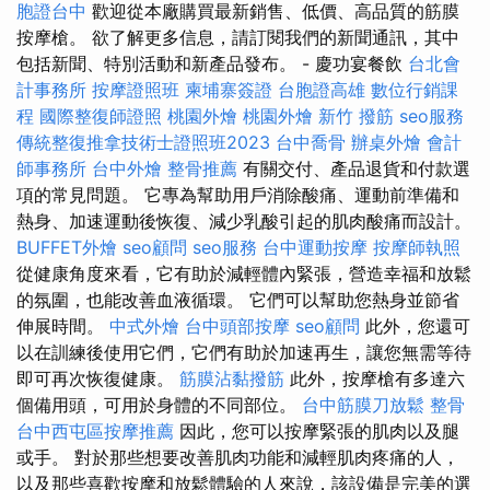
胞證台中
歡迎從本廠購買最新銷售、低價、高品質的筋膜
按摩槍。 欲了解更多信息，請訂閱我們的新聞通訊，其中
包括新聞、特別活動和新產品發布。 - 慶功宴餐飲
台北會
計事務所
按摩證照班
柬埔寨簽證
台胞證高雄
數位行銷課
程
國際整復師證照
桃園外燴
桃園外燴
新竹 撥筋
seo服務
傳統整復推拿技術士證照班2023
台中喬骨
辦桌外燴
會計
師事務所
台中外燴
整骨推薦
有關交付、產品退貨和付款選
項的常見問題。 它專為幫助用戶消除酸痛、運動前準備和
熱身、加速運動後恢復、減少乳酸引起的肌肉酸痛而設計。
BUFFET外燴
seo顧問
seo服務
台中運動按摩
按摩師執照
從健康角度來看，它有助於減輕體內緊張，營造幸福和放鬆
的氛圍，也能改善血液循環。 它們可以幫助您熱身並節省
伸展時間。
中式外燴
台中頭部按摩
seo顧問
此外，您還可
以在訓練後使用它們，它們有助於加速再生，讓您無需等待
即可再次恢復健康。
筋膜沾黏撥筋
此外，按摩槍有多達六
個備用頭，可用於身體的不同部位。
台中筋膜刀放鬆
整骨
台中西屯區按摩推薦
因此，您可以按摩緊張的肌肉以及腿
或手。 對於那些想要改善肌肉功能和減輕肌肉疼痛的人，
以及那些喜歡按摩和放鬆體驗的人來說，該設備是完美的選