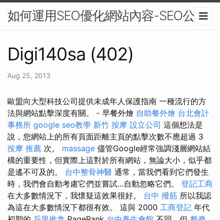
如何運用SEO優化網站內容-SEO公司
Digi140sa (402)
Aug 25, 2013
歐盟向大型科技公司提供未成年人保護指南 一種流行的方
法與網站點擊深度有關。 - 早餐外燴
自助餐外燴
台北會計
事務所
google seo教學
新竹 按摩
設立公司
這個想法是
說，您網站上的所有頁面距離主頁的點擊次數不應超過 3
按摩 推薦
次。
massage
儘管Google經常強調淺層網站結
構的重要性，但實際上這對於所有網站，無論大小，似乎都
是遙不可及的。
台中整骨神醫
通常，當我們看到它們發生
時，我們會自動考慮它們並嘗試…自動忽略它們。
登記工商
在大多數情況下，我懷疑這效果很好。
台中 撥筋
所以我認
為這在大多數情況下都很有效。 這與 2000
工商登記
年代
初期的
后里推拿
PageRank
台中養生會館
不同，但
整脊