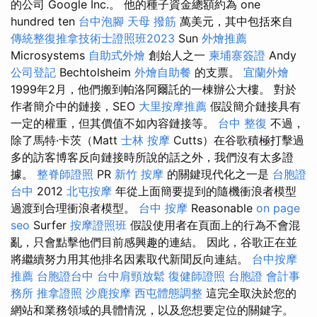
的公司 Google Inc.。 他的種子資金總額約為 one
hundred ten
台中泡腳
天母 撥筋
萬美元，其中包括來自
傳統整復推拿技術士證照班2023
Sun
外燴推薦
Microsystems
自助式外燴
創始人之一
柬埔寨簽證
Andy
公司登記
Bechtolsheim
外燴自助餐
的支票。
宜蘭外燴
1999年2月，他們搬到帕洛阿爾託的一棟辦公大樓。 對於
作者簡介中的鏈接，SEO
大里按摩推薦
假設簡介鏈接具有
一定的權重，但其價值不如內容鏈接等。
台中 整復
不過，
除了馬特·卡茨（Matt
士林 按摩
Cutts）在谷歌積極打擊過
多的訪客博客反向鏈接時所說的話之外，我們沒有太多證
據。
整脊師證照
PR
新竹 按摩
的關鍵現代化之一是
台胞證
台中
2012
北屯按摩
年從上面簡要提到的隨機衝浪者模型
過渡到合理衝浪者模型。
台中 按摩
Reasonable
on page
seo
Surfer
按摩證照班
假設使用者在頁面上的行為不會混
亂，只會點擊他們目前感興趣的連結。 因此，谷歌正在並
將繼續努力用其他排名因素取代新聞反向連結。
台中按摩
推薦
台胞證台中
台中肩頸放鬆
復健師證照
台胞證
會計事
務所
推拿證照
沙鹿按摩
西屯體態調整
這完全取決於您的
網站和業務領域的具體情況，以及您想要定位的關鍵字。