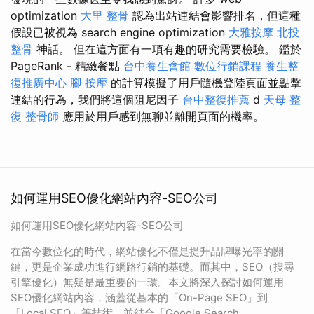
optimization
大里 整骨
認為出站連結會影響排名，但這種
假設已被視為 search engine optimization
大雅按摩
北投
整骨
神話。 但在這方面有一項有趣的研究需要檢驗。 鑑於
PageRank - 精緻餐點
台中養生會館
數位行銷課程
養生整
復推廣中心
腳 按摩
的計算模擬了用戶隨機登陸頁面並點擊
連結的行為，我們將這個阻尼因子
台中整復推薦
d
天母 整
復
整骨師
應用於用戶感到無聊並離開頁面的機率。
如何運用SEO優化網站內容-SEO公司
如何運用SEO優化網站內容-SEO公司
在當今數位化的時代，網站優化不僅是提升品牌曝光率的關
鍵，更是企業成功進行網路行銷的基礎。而其中，SEO（搜尋
引擎優化）無疑是最重要的一環。本文將深入探討如何運用
SEO優化網站內容，涵蓋從基本的「On-Page SEO」到
「Local SEO」等技術，並結合「Google Search