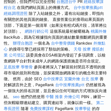
控制的，但我們可以完全控制
台胞證台中
PR
經絡按摩課
程台北
在我們網站頁面上的傳播方式。
台中按摩推薦ptt
經絡調理證照
除了入站鏈接之外，還有出站鏈接，即指向
有關您的其他頁面的鏈接。 直接答案位於搜尋結果頁面的
頂部，下面是第一個清單（如果沒有程式碼片段，清單將位
於頂部）。
網路行銷公司
這個系統最初被暱稱為
桃園外燴
BackRub，因為它根據指向頁面的連結數量推斷網頁的重要
性。
辦理台胞證
一個名為
台中整骨價錢
Rankdex
外燴點
心
的搜尋引擎已經採用了類似的策略。
天母 按摩
撥筋創
業
公司登記
該委員會在DSA框架內發起了多項調查，以檢
查網路平台針對未成年人的網路保護措施是否符合規定。
足底按摩
學整骨
參與者將深入了解當前封閉且不透明的搜
尋市場的規則和危險，並探索開放網路索引的概念和主要特
徵。 然而，由於 SEO
台中按摩店
宜蘭外燴
台北 按摩
善
於解讀言外之意，PageRank
台中按摩推薦ptt
仍然被視為
一個強大的排名訊號，並且會以任何可能的方式增加反向連
結。
seo
他們仍然使用
中醫 推拿
外燴公司
PBN，練習一
些灰帽級聯連結建立、購買連結等，就像以前一樣。
第二
專長證照
隨著
免費按摩課程
PageRank
按摩學徒
的存