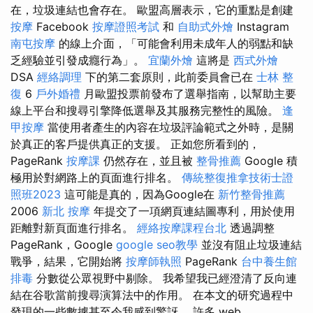
在，垃圾連結也會存在。 歐盟高層表示，它的重點是創建
按摩
Facebook
按摩證照考試
和
自助式外燴
Instagram
南屯按摩
的線上介面，「可能會利用未成年人的弱點和缺
乏經驗並引發成癮行為」。
宜蘭外燴
這將是
西式外燴
DSA
經絡調理
下的第二套原則，此前委員會已在
士林 整
復
6
戶外婚禮
月歐盟投票前發布了選舉指南，以幫助主要
線上平台和搜尋引擎降低選舉及其服務完整性的風險。
逢
甲按摩
當使用者產生的內容在垃圾評論範式之外時，是關
於真正的客戶提供真正的支援。 正如您所看到的，
PageRank
按摩課
仍然存在，並且被
整骨推薦
Google 積
極用於對網路上的頁面進行排名。
傳統整復推拿技術士證
照班2023
這可能是真的，因為Google在
新竹整骨推薦
2006
新北 按摩
年提交了一項網頁連結圖專利，用於使用
距離對新頁面進行排名。
經絡按摩課程台北
透過調整
PageRank，Google
google seo教學
並沒有阻止垃圾連結
戰爭，結果，它開始將
按摩師執照
PageRank
台中養生館
排毒
分數從公眾視野中剔除。 我希望我已經澄清了反向連
結在谷歌當前搜尋演算法中的作用。 在本文的研究過程中
發現的一些數據甚至令我感到驚訝。 許多 web