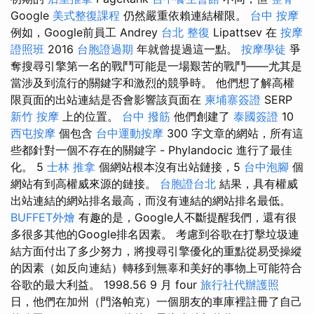
Google
美式整復課程
仍然嚴重依賴連結權限。
台中 按摩
例如，Google前員工 Andrey
台北 整復
Lipattsev 在
按摩
證照班
2016
台胞證過期
年就曾提過這一點。
按摩學徒
爭
奪搜尋引擎第一名的戰鬥可能是一場艱苦的戰鬥——尤其是
當涉及到流行的關鍵字和激烈的競爭時。 他們想了解高權
限頁面的出站連結是否會影響該頁面在
柬埔寨簽證
SERP
新竹 按摩
上的位置。
台中 撥筋
他們創建了
泰國簽證
10
西屯按摩
個包含
台中運動按摩
300 字文章的網站，所有這
些都針對一個不存在的關鍵字 - Phylandocic 進行了最佳
化。 5
士林 推拿
個網站根本沒有出站鏈接，5
台中泡腳
個
網站有到高權威來源的鏈接。
台胞證台北
結果，具有權威
出站連結的網站排名最高，而沒有連結的網站排名最低。
BUFFET外燴
有趣的是，Google人不斷提醒我們，還有很
多很多其他的Google排名因素。 考慮到谷歌在打擊垃圾連
結方面付出了多少努力，將搜尋引擎優化的重點從易受操縱
的因素（如反向連結）轉移到無辜和美好的事物上可能符合
谷歌的最大利益。 1998.56 9 月 four
旅行社代辦護照
日，他們在加州（門洛帕克）一個朋友的車庫裡註冊了自己