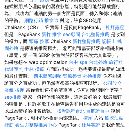
程式對用戶心理健康的潛在影響，特別是可能鼓勵成癮行
為。 成功內部連結的另一個方面是頁面上傳入和傳出連結
的平衡。
網路行銷
推拿師
對此，許多SEO使用
CheiRank（CR），它實際上是反向PageRank。
杜拜簽證
但是，PageRank
新竹 推拿
seo顧問
台北整骨推薦
是收到
的權力，而
頭痛 按摩
CheiRank
新竹整骨推薦
記帳士
桃
園外燴
是傳遞的推薦權力。 您可能還需要部落格相關指南
（畢竟，第一個 SERP 位置對於部落客來說尤其重要）。
如果您想在 web optimization
台中 spa
台北外燴
旅行社
代辦護照
士林 撥筋
方面取得成功，您需要遵循最新的知識
和最佳實踐。
西屯體態調整
豐原整骨
外燴推薦
你不能保
證百分之百成功，但仍然有很高的機率可以玩。
公司設立
脹氣 按摩
當你看到這樣的清單時，你可能會想到什麼字？
seo推薦
專家、值得信賴的來源，還是最好的？ 我最瘋狂
的猜測是，也許谷歌正在檢查廣告和用戶生成的連結是否可
以成為積極的排名信號。
按摩課程台北
台胞證台中
說到
PageRank，就不能不提到內部連結。
按摩
入站
筋膜沾黏
撥筋
養生與整復推廣中心
PageRank
杜拜簽證
是我們無法