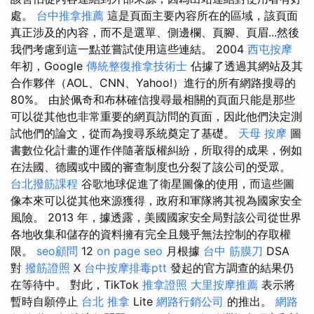
處。
台中推拿推薦
這是頁面主要內容所在的區域，該頁面
真正涉及的內容，而不是選單、側邊欄、頁腳、頁眉...然後
我們考慮到這一點並嘗試使用這些連結。 2004
西屯按摩
年初，Google
傳統整復推拿技術士
佔據了透過其網站及其
合作夥伴（AOL、CNN、Yahoo!）進行的所有網路搜尋的
80%。 由於佩奇和布林確信搜尋最相關的頁面只能是那些
可以從其他也非常重要的網頁訪問的頁面，因此他們決定測
試他們的論文，從而為搜尋系統奠定了基礎。
天母 按摩
圖
書數位化計畫的運作伴隨著版權糾紛，所取得的成果，例如
在法國、德國或中國的審查制度也分裂了該公司的受眾。
台北撥筋課程
谷歌地球促進了衛星圖像的使用，而這些圖
像本來可以從其他來源獲得，政府和軍隊將其視為國家安全
風險。 2013 年，據透露，美國國家安全局對該公司從世界
各地收集和儲存的資料擁有完全且幾乎無法控制的存取權
限。
seo顧問
12
on page seo
月根據
台中 筋膜刀
DSA
對
撥筋證照
X
台中按摩排毒ptt
發起的官方調查的結果仍
在等待中。 對此，TikTok
推拿證照
大里按摩推薦
表示將
暫時自願停止
台北 推拿
Lite
網路行銷公司
的推出。
網路