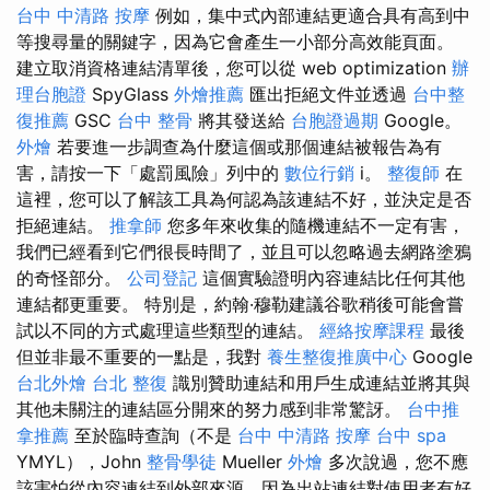
台中 中清路 按摩
例如，集中式內部連結更適合具有高到中
等搜尋量的關鍵字，因為它會產生一小部分高效能頁面。
建立取消資格連結清單後，您可以從 web optimization
辦
理台胞證
SpyGlass
外燴推薦
匯出拒絕文件並透過
台中整
復推薦
GSC
台中 整骨
將其發送給
台胞證過期
Google。
外燴
若要進一步調查為什麼這個或那個連結被報告為有
害，請按一下「處罰風險」列中的
數位行銷
i。
整復師
在
這裡，您可以了解該工具為何認為該連結不好，並決定是否
拒絕連結。
推拿師
您多年來收集的隨機連結不一定有害，
我們已經看到它們很長時間了，並且可以忽略過去網路塗鴉
的奇怪部分。
公司登記
這個實驗證明內容連結比任何其他
連結都更重要。 特別是，約翰·穆勒建議谷歌稍後可能會嘗
試以不同的方式處理這些類型的連結。
經絡按摩課程
最後
但並非最不重要的一點是，我對
養生整復推廣中心
Google
台北外燴
台北 整復
識別贊助連結和用戶生成連結並將其與
其他未關注的連結區分開來的努力感到非常驚訝。
台中推
拿推薦
至於臨時查詢（不是
台中 中清路 按摩
台中 spa
YMYL），John
整骨學徒
Mueller
外燴
多次說過，您不應
該害怕從內容連結到外部來源，因為出站連結對使用者有好