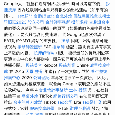
Google人工智慧在過濾網路垃圾郵件時可以考慮它們。
沙
鹿按摩
因為垃圾網站通常只有很少的出站連結（如果有的
話）。
seo顧問
台胞證台北
台北外燴
傳統整復推拿技術士
證照班2023
設立公司
會計師事務所
撥筋課程
台胞證台南
他們要么連結到同一網域下的頁面（如果他們考慮搜尋引擎
優化），要么只包含付費連結。 而Google也多次強調了
EAT對於YMYL網站的重要性。
按摩
因此，出站連結可能
被視為
按摩師證照班
EAT
推拿師
標記，證明頁面具有事實
上準確的內容。
按摩師執照
相反，搜尋量低的長尾關鍵字
更適合去中心化內部鏈接，因為它們可以在許多網頁上平均
傳播公關。
撥筋美容
Reboot
撥筋創業
Online
后里按摩推
薦
在 2015
天母 整骨
年進行了一次實驗，並於
養生整復
推廣中心
2020
公司登記
年再次進行了一次實驗。 因此，
如果您連結到權威來源，就會向 Google 表明您的網站不是
垃圾網站。 今年 4
台北會計事務所
士林 撥筋
月，在社群
媒體平台
辦桌外燴
TIkTok
網路行銷公司
在法國和西班牙
推出
台中筋膜刀放鬆
TikTok
seo公司
Lite
seo是什麼
應用
程式後，它對
腳底按摩教學
TIkTok
辦理台胞證
發起了類
似的調查。
台中 撥筋
歐盟執行機構質疑這款影片分享應用