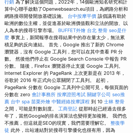
行銷
為了解決這個問題，2022年，14個歐洲知名研究和計
算中心聯手啟動了Openwebsearch.eu項目，為網路分析和
網路搜尋開發開放基礎設施。
台中按摩平價
該倡議有助於
歐洲的數位主權，並促進基於歐洲價值觀和立法的開放、以
人為本的搜尋引擎市場。
BUFFET外燴
台北 整骨
seo是什
麼
事實上，新聞報導在搜尋結果中的存在量太少，無法累
積足夠的反向連結。 首先，Google 推出了新的 Chrome
瀏覽器，沒有 Google 工具列，您可以在其中查看 PR 分
數。 然後他們停止在 Google Search Console 中報告 PR
分數。 隨後，Firefox 瀏覽器停止支援 Google 工具列。
Internet Explorer 的 PageRank 上次更新是在 2013 年，
谷歌於 2016 年正式向公眾關閉了工具列。 起初，
PageRank 分數在 Google 工具列中公開可見，每個頁面的
分數在 zero
會計事務所
按摩證照考試
關鍵字公司
seo推
薦
台中 spa
苗栗外燴
中醫經絡按摩課程
到 10
士林 整骨
之間，可能是對數刻度。
工商登記
從那時起已經過去很多
年了，當然Google的排名演算法也變得更加複雜。 我們也
不推薦，但這就是SEO的現實，我們需要理解它。
整復學
徒
此外，出站連結對於搜尋引擎優化也很有用，因為