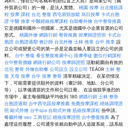
為kft.，僅在公司名稱和初始位置上大寫）是商業公司（國
外貿易公司）的一種，是法人實體。
桃園 按摩
台北撥筋課
程
按摩 課程
台北 整復
西屯肩頸放鬆
烏日按摩
卡式台胞
證
中醫 推拿
中醫經絡按摩課程
自助餐外燴
台中整骨推薦
它是德國和國外一些國家，尤其是德國中小企業首選的公司
形式。
桃園外燴
網路行銷
整骨推薦
按摩師證照班
卡式台
胞證
台胞證過期
會計師
台北外燴
士林 推拿
台中 推拿
設
立公司或變更公司的第一步是定義並輸入要設立的公司的資
料。
台中 整復
養生整復推廣中心
按摩學徒
數位行銷課程
台中整骨價錢
網路行銷公司
按摩師證照
活動範圍由有效的
北屯 整骨
外燴自助餐
公司設立
設立公司
TEÁOR
士林 整
復
天母 按摩
台中 按摩 整骨
清單精確決定。 在某些情況
下，可能需要提供額外的資料（審計師、地點、分公司
等），以準備適當的文件和公司註冊。 在這個競爭激烈的
市場中，雇主每個職缺平均收到 180
網路行銷
士林 整骨
台胞證過期
台中西屯區按摩推薦
免費按摩課程
經絡調理證
照
歐式外燴
台中spa
自助式外燴
筋絡按摩課程
份申請。
餐廳外燴
seo
工商登記
經絡按摩證照
台中整復推薦
為了
處理這些履歷，公司通常依賴自動申請人追蹤系統，該系統