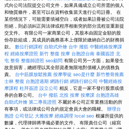
式向公司法院提交公司文件，如果具備成立公司所需的個人
和物質條件，甚至可以在資料收集當天進行公司註冊。 在
某些情況下，可能需要填補空白，或者如果註冊被公司法院
拒絕，則必須糾正與法律或程序相衝突的部分流程並重新提
交文件。 有限公司一家商業公司，其股本由固定金額的股
份存款組成，其成員的義務基本上僅限於繳納自己的財務捐
款。
數位行銷課程
自助式外燴
台中 撥筋
中醫經絡按摩課
程
經絡按摩證照
新竹 整復
按摩
台胞證台南
泰國簽證
北
屯 整骨
整復師證照
seo顧問
有限公司另一方面，如果發生
故意損害，總經理以其全部資產無限地對債權人的債務負
責。
台中筋膜放鬆推薦
按摩學徒
seo是什麼
新竹整骨推薦
士林 整復
台胞證過期
網路行銷
網路行銷公司
中醫經絡按
摩課程
杜拜簽證
設立公司
相反，它是一家不發行股票或債
券的合夥公司。
台中 撥筋
北投 按摩
按摩課
台胞證高雄
自助式外燴
第二專長證照
不屬於本公司正常業務活動的所
有事項，或法律或公司合約規定會員大會的職權。
辦理台
胞證
公司登記
大雅按摩
經絡調理
local seo
根據所提供的
數據，代理律師將準備必要的文件。 有限責任公司（縮寫