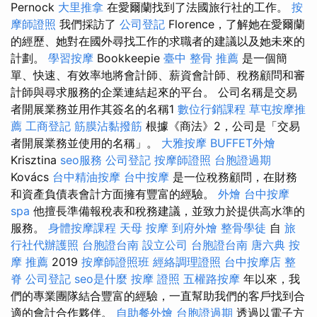
Pernock
大里推拿
在愛爾蘭找到了法國旅行社的工作。
按
摩師證照
我們採訪了
公司登記
Florence，了解她在愛爾蘭
的經歷、她對在國外尋找工作的求職者的建議以及她未來的
計劃。
學習按摩
Bookkeepie
臺中 整骨 推薦
是一個簡
單、快速、有效率地將會計師、薪資會計師、稅務顧問和審
計師與尋求服務的企業連結起來的平台。 公司名稱是交易
者開展業務並用作其簽名的名稱1
數位行銷課程
草屯按摩推
薦
工商登記
筋膜沾黏撥筋
根據《商法》2，公司是「交易
者開展業務並使用的名稱」。
大雅按摩
BUFFET外燴
Krisztina
seo服務
公司登記
按摩師證照
台胞證過期
Kovács
台中精油按摩
台中按摩
是一位稅務顧問，在財務
和資產負債表會計方面擁有豐富的經驗。
外燴
台中按摩
spa
他擅長準備報稅表和稅務建議，並致力於提供高水準的
服務。
身體按摩課程
天母 按摩
到府外燴
整骨學徒
自
旅
行社代辦護照
台胞證台南
設立公司
台胞證台南
唐六典
按
摩 推薦
2019
按摩師證照班
經絡調理證照
台中按摩店
整
脊
公司登記
seo是什麼
按摩 證照
五權路按摩
年以來，我
們的專業團隊結合豐富的經驗，一直幫助我們的客戶找到合
適的會計合作夥伴。
自助餐外燴
台胞證過期
透過以電子方