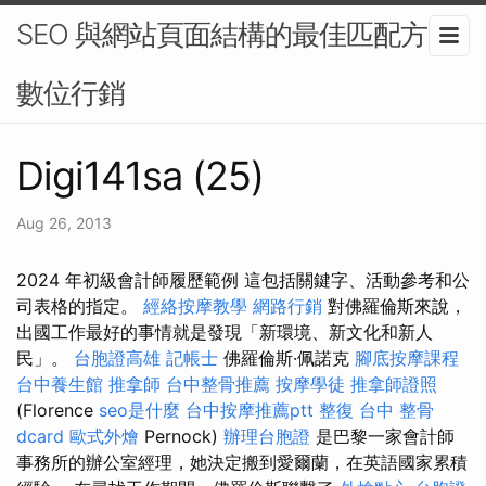
SEO 與網站頁面結構的最佳匹配方案-
數位行銷
Digi141sa (25)
Aug 26, 2013
2024 年初級會計師履歷範例 這包括關鍵字、活動參考和公
司表格的指定。
經絡按摩教學
網路行銷
對佛羅倫斯來說，
出國工作最好的事情就是發現「新環境、新文化和新人
民」。
台胞證高雄
記帳士
佛羅倫斯·佩諾克
腳底按摩課程
台中養生館
推拿師
台中整骨推薦
按摩學徒
推拿師證照
(Florence
seo是什麼
台中按摩推薦ptt
整復
台中 整骨
dcard
歐式外燴
Pernock)
辦理台胞證
是巴黎一家會計師
事務所的辦公室經理，她決定搬到愛爾蘭，在英語國家累積