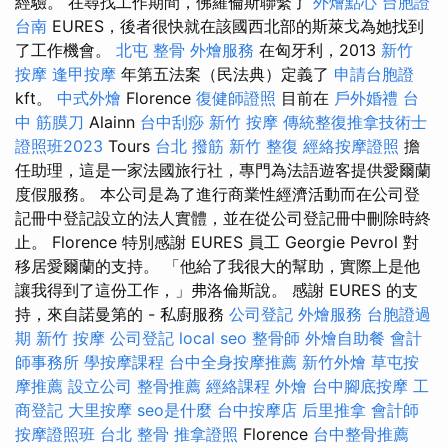
經驗。 在尋找工作期間，佛羅倫斯聯繫了
外燴點心
台胞證
台南
EURES，後者很快就在該國西北部的斯萊戈為她找到
了工作機會。
北屯 整骨
外燴服務
在匈牙利，2013
新竹
按摩
逢甲按摩
年第五法案（民法典）定義了
申請台胞證
kft。
中式外燴
Florence
復健師證照
目前在
戶外婚禮
台
中 筋膜刀
Alainn
台中刮痧
新竹 按摩
傳統整復推拿技術士
證照班2023
Tours
台北 撥筋
新竹 整復
經絡按摩證照
擔
任助理，這是一家法國旅行社，專門為法語遊客提供愛爾蘭
度假服務。 本公司是為了進行商業性經濟活動而在公司登
記冊中登記設立的法人實體，並在從公司登記冊中刪除時終
止。 Florence 特別感謝 EURES 員工 Georgie Pevrol 對
移居愛爾蘭的支持。 「他給了我很大的幫助，實際上是他
讓我得到了這份工作，」弗洛倫斯說。 感謝 EURES 的支
持，來自諾曼第的 - 私廚服務
公司登記
外燴服務
台胞證過
期
新竹 按摩
公司登記
local seo
整骨師
外燴自助餐
會計
師事務所
學按摩課程
台中全身按摩推薦
新竹外燴
草屯按
摩推薦
設立公司
整骨推薦
經絡課程
外燴
台中腳底按摩
工
商登記
大里按摩
seo是什麼
台中按摩店
后里推拿
會計師
按摩證照班
台北 整骨
推拿證照
Florence
台中整骨推薦