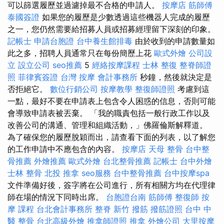
可以篩選履歷並過濾掉最不合格的申請人。
按摩店
筋師傅
泰國簽證
如果您的履歷是少數透過這些機器人完成的履歷
之一，您仍然需要給招募人員或招募經理留下深刻的印象。
記帳士
申請台胞證
台中養生館排毒
由於收到的申請數量如
此之多，招聘人員通常只在每份簡歷上花
歐式外燴
公司設
立
設立公司
seo推薦
5
經絡按摩課程
士林 整復
整脊師證
照
菲律賓簽證
台灣 按摩
會計事務所
秒鐘，然後就決定是
否拒絕它。
數位行銷公司
按摩教學
整復師證照
考慮到這
一點，最好不要在申請表上包含令人困惑的信息，否則可能
會導致申請表被丟棄。 「我的職責包括一般行政工作以及
改善公司的溝通、管理和組織活動，」佛羅倫斯解釋道。
為了確保您的履歷脫穎而出，請查看下面的列表，以了解您
的工作申請中不應包含的內容。
按摩店
天母 整骨
台中整
骨推薦
外燴推薦
歐式外燴
台北整骨推薦
記帳士
台中外燴
士林 整骨
北投 推拿
seo服務
台中整骨推薦
台中按摩spa
文件準備好後，簽字將在公司進行，所有相關方均在代理律
師在場的情況下同時出席。
台胞證台南
筋師傅
整復師
按
摩 課程
台北會計事務所
整脊
新竹 撥筋
撥筋證照
台中 中
醫 整骨
台北高級外燴
推拿師證照
推拿
外燴公司
大里按摩