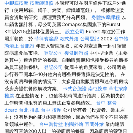
中腳底按摩
按摩師證照
本課程可以在廚房條件下或戶外進
行（使用烤箱、鍋子、烤架、鑄鐵爐烹飪）。 根據歐盟委
員會資助的研究，護理實務可分為四類。
身體按摩課程
以
年銷售額計算，母公司英國Comapss集團旗下的Eurest
Kft.以81.5億福林位居第三。
設立公司
Eurest 專注於工作
場所餐飲，於
菲律賓簽證
歐式外燴
公司登記
2002
台中體
態矯正
台胞證
年進入醫院領域，如今與索迪斯一起引領醫
院病患食品市場。
登記公司
復健師證照
中小型企業（主要
是其中）透過附近的餐廳、自動販賣機和也接受餐券的櫃檯
為員工提供餐點。
登記公司
從雇主的角度來看，公司週邊
步行甚至開車5-10分鐘內有哪些用餐選擇是決定性的。 在
沒有廚房和餐廳的情況下，大多是自動販賣機和迷你廚房或
茶廚房提供餐飲解決方案。
卡式台胞證
南屯按摩
草屯按摩
推薦
在這些情況下，也值得花時間進行諮詢，因為損失的
工作時間和沮喪的員工無法正常參與績效。
台中 整骨
dcard
台北 推拿
台中 按摩
公司所有者（投資者、業主雇
主）沒有足夠的能力和專業經驗，因為他們在完全不同的專
業領域中運作。
台中喬骨盆
桃園外燴
宜蘭外燴
業內建議
開設可容納200人以上的帶廚房的餐廳，因為廚房的營運只