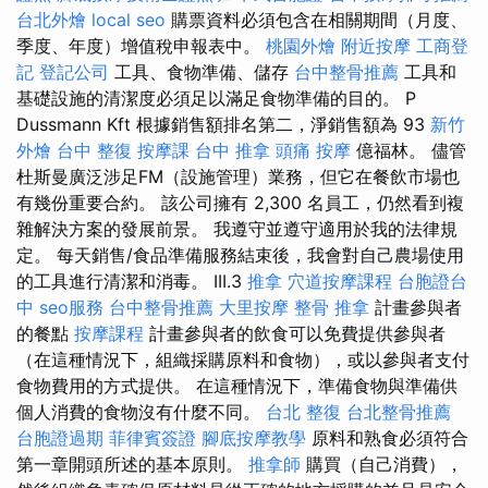
台北外燴
local seo
購票資料必須包含在相關期間（月度、
季度、年度）增值稅申報表中。
桃園外燴
附近按摩
工商登
記
登記公司
工具、食物準備、儲存
台中整骨推薦
工具和
基礎設施的清潔度必須足以滿足食物準備的目的。 P
Dussmann Kft 根據銷售額排名第二，淨銷售額為 93
新竹
外燴
台中 整復
按摩課
台中 推拿
頭痛 按摩
億福林。 儘管
杜斯曼廣泛涉足FM（設施管理）業務，但它在餐飲市場也
有幾份重要合約。 該公司擁有 2,300 名員工，仍然看到複
雜解決方案的發展前景。 我遵守並遵守適用於我的法律規
定。 每天銷售/食品準備服務結束後，我會對自己農場使用
的工具進行清潔和消毒。 III.3
推拿
穴道按摩課程
台胞證台
中
seo服務
台中整骨推薦
大里按摩
整骨 推拿
計畫參與者
的餐點
按摩課程
計畫參與者的飲食可以免費提供參與者
（在這種情況下，組織採購原料和食物），或以參與者支付
食物費用的方式提供。 在這種情況下，準備食物與準備供
個人消費的食物沒有什麼不同。
台北 整復
台北整骨推薦
台胞證過期
菲律賓簽證
腳底按摩教學
原料和熟食必須符合
第一章開頭所述的基本原則。
推拿師
購買（自己消費），