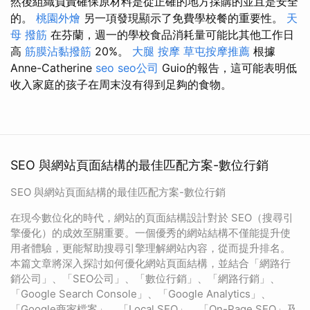
然後組織負責確保原材料是從正確的地方採購的並且是安全
的。
桃園外燴
另一項發現顯示了免費學校餐的重要性。
天
母 撥筋
在芬蘭，週一的學校食品消耗量可能比其他工作日
高
筋膜沾黏撥筋
20%。
大腿 按摩
草屯按摩推薦
根據
Anne-Catherine
seo
seo公司
Guio的報告，這可能表明低
收入家庭的孩子在周末沒有得到足夠的食物。
SEO 與網站頁面結構的最佳匹配方案-數位行銷
SEO 與網站頁面結構的最佳匹配方案-數位行銷
在現今數位化的時代，網站的頁面結構設計對於 SEO（搜尋引
擎優化）的成效至關重要。一個優秀的網站結構不僅能提升使
用者體驗，更能幫助搜尋引擎理解網站內容，從而提升排名。
本篇文章將深入探討如何優化網站頁面結構，並結合「網路行
銷公司」、「SEO公司」、「數位行銷」、「網路行銷」、
「Google Search Console」、「Google Analytics」、
「Google商家檔案」、「Local SEO」、「On-Page SEO」及