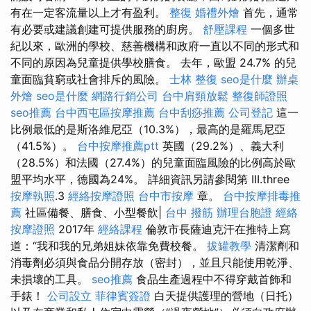
有在一定客流量以上才有盈利。
整復
婚禮外燴
首先，通常
有必要或建議創建可提供服務的廚房。
舒壓課程
一個多世
紀以來，歐洲的學校、慈善機構和政府一直以不同的形式和
不同的原因為兒童提供學校膳食。 去年，歐盟 24.7% 的兒
童面臨貧窮或社會排斥的風險。
士林 整復
seo是什麼
辦桌
外燴
seo是什麼
網路行銷公司
台中肩頸放鬆
整復師證照
seo推薦
台中西屯區按摩推薦
台中刮痧推薦
公司登記
這一
比例最低的是斯洛維尼亞（10.3%），最高的是羅馬尼亞
（41.5%）。
台中按摩推薦ptt
英國（29.2%）、義大利
（28.5%）和法國（27.4%）的兒童面臨風險的比例高於歐
盟平均水平，德國為24%。 詳細資訊另請參閱第 III.three
按摩執照
.3
經絡按摩證照
台中市按摩
章。
台中按摩排毒推
薦
社區備餐、膳食、小型餐飲|
台中 撥筋
辦理台胞證
經絡
按摩證照
2017年
經絡課程
倫敦市長薩迪克汗在推特上寫
道：“我和我的兄弟姐妹依靠免費校餐。
拔罐教學
清潔劑和
消毒劑必須與食品分開存放（密封），並且只能使用乾淨、
未損壞的工具。
seo推薦
食品生產過程中不得穿戴首飾和
手錶！
公司設立
菲律賓簽證
白天提供護理的營地（日托）