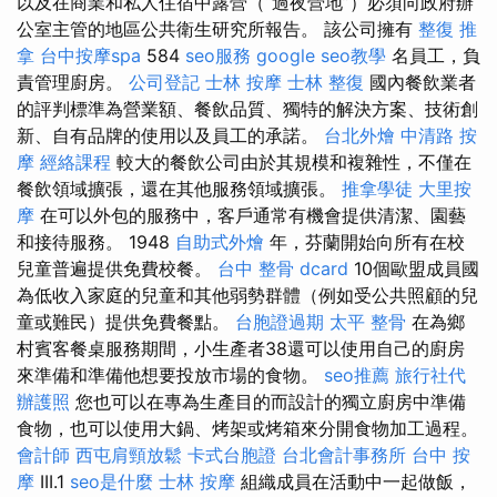
以及在商業和私人住宿中露營（“過夜營地”）必須向政府辦
公室主管的地區公共衛生研究所報告。 該公司擁有
整復 推
拿
台中按摩spa
584
seo服務
google seo教學
名員工，負
責管理廚房。
公司登記
士林 按摩
士林 整復
國內餐飲業者
的評判標準為營業額、餐飲品質、獨特的解決方案、技術創
新、自有品牌的使用以及員工的承諾。
台北外燴
中清路 按
摩
經絡課程
較大的餐飲公司由於其規模和複雜性，不僅在
餐飲領域擴張，還在其他服務領域擴張。
推拿學徒
大里按
摩
在可以外包的服務中，客戶通常有機會提供清潔、園藝
和接待服務。 1948
自助式外燴
年，芬蘭開始向所有在校
兒童普遍提供免費校餐。
台中 整骨 dcard
10個歐盟成員國
為低收入家庭的兒童和其他弱勢群體（例如受公共照顧的兒
童或難民）提供免費餐點。
台胞證過期
太平 整骨
在為鄉
村賓客餐桌服務期間，小生產者38還可以使用自己的廚房
來準備和準備他想要投放市場的食物。
seo推薦
旅行社代
辦護照
您也可以在專為生產目的而設計的獨立廚房中準備
食物，也可以使用大鍋、烤架或烤箱來分開食物加工過程。
會計師
西屯肩頸放鬆
卡式台胞證
台北會計事務所
台中 按
摩
III.1
seo是什麼
士林 按摩
組織成員在活動中一起做飯，