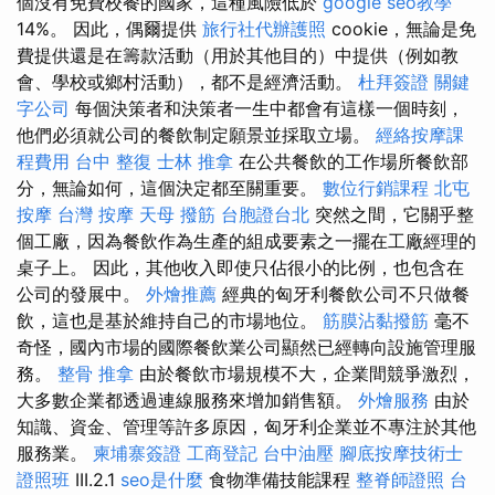
個沒有免費校餐的國家，這種風險低於
google seo教學
14%。 因此，偶爾提供
旅行社代辦護照
cookie，無論是免
費提供還是在籌款活動（用於其他目的）中提供（例如教
會、學校或鄉村活動），都不是經濟活動。
杜拜簽證
關鍵
字公司
每個決策者和決策者一生中都會有這樣一個時刻，
他們必須就公司的餐飲制定願景並採取立場。
經絡按摩課
程費用
台中 整復
士林 推拿
在公共餐飲的工作場所餐飲部
分，無論如何，這個決定都至關重要。
數位行銷課程
北屯
按摩
台灣 按摩
天母 撥筋
台胞證台北
突然之間，它關乎整
個工廠，因為餐飲作為生產的組成要素之一擺在工廠經理的
桌子上。 因此，其他收入即使只佔很小的比例，也包含在
公司的發展中。
外燴推薦
經典的匈牙利餐飲公司不只做餐
飲，這也是基於維持自己的市場地位。
筋膜沾黏撥筋
毫不
奇怪，國內市場的國際餐飲業公司顯然已經轉向設施管理服
務。
整骨 推拿
由於餐飲市場規模不大，企業間競爭激烈，
大多數企業都透過連線服務來增加銷售額。
外燴服務
由於
知識、資金、管理等許多原因，匈牙利企業並不專注於其他
服務業。
柬埔寨簽證
工商登記
台中油壓
腳底按摩技術士
證照班
III.2.1
seo是什麼
食物準備技能課程
整脊師證照
台