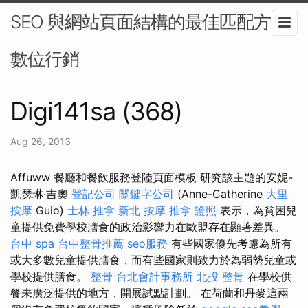
SEO 與網站頁面結構的最佳匹配方案-
數位行銷
Digi141sa (368)
Aug 26, 2013
Affuww 餐廳和餐飲服務登陸頁面模板 研究該主題的安妮-
凱瑟琳·吉奧
登記公司
關鍵字公司
(Anne-Catherine
大里
按摩
Guio)
士林 推拿
新北 按摩
推拿 證照
表示，為貧困兒
童提供免費學校膳食的政治影響力在歐盟存在顯著差異。
台中 spa
台中整骨推薦
seo服務
有些國家優先考慮為所有
或大多數兒童提供膳食，而有些國家則致力於為弱勢兒童或
學校提供膳食。
整骨
台北會計事務所
北投 整骨
在學校供
餐未廣泛提供的地方，開展試點計劃。 在荷蘭和丹麥這兩