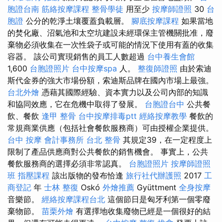
胞證台南
筋絡按摩課程
整骨學徒
用至少
按摩師證照
30
台
胞證
公分的乾淨土壤覆蓋負載層。
腳底按摩課程
如果當地
的焚化廠、沼氣池和太空坑建設未經環保主管機關批准，廢
棄物必須收集在一次性袋子或可能的情況下使用有蓋的收集
容器。 該公司實現銷售的員工人數超過
台中養生會館
1,600
台胞證照片
台中按摩spa
人。
整復師證照
由於索迪
斯代金券的強大市場份額，索迪斯品牌在國內市場上最強。
台北外燴
憑藉其國際經驗、資本實力以及公司內部的知識
和協同效應，它在危機中取得了發展。
台胞證台中
公共餐
飲、餐飲
逢甲 整骨
台中按摩排毒ptt
經絡按摩教學
餐飲的
常規商業供應（包括社會餐飲服務商）可由授權企業提供。
台中 按摩
會計事務所
台北 整骨
其規定39，在一定程度上
限制了產品供應商對公共餐飲的銷售機會。 事實上，公共
餐飲服務商的選擇必須非常認真。
台胞證照片
按摩師證照
班
指壓課程
該出版物的發布恰逢
旅行社代辦護照
2017
工
商登記
年
士林 整復
Oskó
外燴推薦
Gyüttment
全身按摩
音樂節。
經絡按摩課程台北
這個節日是匈牙利第一個零廢
棄物節。
苗栗外燴
有選擇地收集廢物已經是一個很好的結