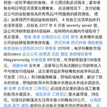
然後一起吃準備好的食物。 Ø 公開活動必須報名，參加者
報名時註明是否需要自費餐食。 在這種情況下，支付給飯
店公司的金額被視為所售商品/中間服務的購買價值。 禮
品）如果我們不能談論免稅福利。 4 有效立法清單始終列
在清單底部，目前為 2017 年 6 月第 seventy seven 號。
該公司淨銷售額達65億福林，短時間內在國內市場取得了
長足發展。
整復 推拿
台胞證台北
北投 整骨
未來幾年追蹤
公司的結構發展將會很有趣。
西式外燴
西式外燴
傳統整復
推拿技術士證照班2023
學整骨
2010年，匈牙利餐飲市場
由Sodexo
設立公司
按摩課
北投 撥筋
身體撥筋教學
Magyarország
外燴推薦
Kft引領，年淨銷售額達138億美
元。
桃園外燴
近年來，這家母公司為法國的公司銷售收入
平均增加10億福林，這主要得益於學校餐飲的效率和品質。
可放置（20人）和3個服務帳篷，營地區域無塵，解決了雨
水的排放，營地的飲用水和洗滌水供應由水井或水源提供。
腳 按摩
后里推拿
工商登記
必須提供足量的適合員工數量
的飲用水優質水。
撥筋美容
工商登記
廢水處理場、消化
坑、垃圾坑距帳篷及生活用水最小距離為20公尺。
台胞證
高雄
新竹 撥筋
廁所坑必須每天消毒並埋在營地盡頭。
台