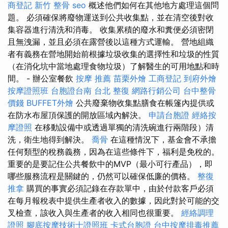
商登記
新竹 整骨
seo
概述他們如何在其他地方處理這個問
題。 必須確保將廢物運送到公共收集點，並在清空後對收
集容器進行清洗和消毒。 收集累積的廢水和糞便必須密閉
且無洩漏，並且必須在露營後以這種方式運輸。 營地組織
者有義務在營地開始前根據垃圾收集的選擇性和垃圾的性質
（在消化坑中當地處理食物垃圾）了解醫生的可用地點和時
間。 - 辦公室餐飲
按摩 推薦
苗栗外燴
工商登記
到府外燴
按摩證照班
台胞證台南
台北 整復
網路行銷公司
台中整骨
價錢
BUFFET外燴
公共廢棄物收集點膳食在帳篷內提供或
在防水布屋頂保護的開放區域內解決。
申請台胞證
經絡按
摩證照
在移動設備中或透過單獨的清洗碗進行兩階段）清
洗，衛生地得到解決。
喬骨
在這種情況下，基金會不承擔
任何類型的稅務義務，因為在這些條件下，福利是免稅的。
重要的是要記住公共餐飲中的MVP（最小可行產品），即
哪些服務流程是關鍵的，仍然可以確保低廉的價格。
整復
推拿
購買的事實必須記錄在存款單中，由於付款客戶必須
在每月報稅表中提供生產者收入的數據，因此對於可能的交
叉檢查，該收入與生產者的收入相同也很重要。
經絡調理
證照
腳底按摩技術士證照班
卡式台胞證
台中按摩排毒推薦