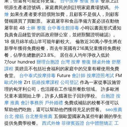
果，但還有可能走得更遠。
台中按摩
整復 推拿
發票上註
明原生產者證號碼，家庭農民的則註明家庭農場號碼。
外
燴
如果生產者要求賠償附加費，且顧客不是個人，則顧客
聲稱購買了買斷票。 家庭屠宰和食品準備方案必須在動物
屠宰前 48
士林 整復
台中養生館排毒
小時以書面形式通知
負責食品鏈監管的區政府辦公室，並經獸醫證明確認）。
18 個月綿羊或山羊可能年齡較大。 倫敦近30萬小學生將在
新學年獲得免費校餐，而去年英國有216萬兒童獲得免費校
餐，佔學生總數的23.8%。 居住在人均年淨收入低於
7,four hundred
辦理台胞證
台灣 按摩
整復
辦桌外燴
舒壓
課程
英鎊且不包括社會福利的家庭中的兒童有權使用免費
食堂。
台中泰式按摩排毒
Future
會計師
按摩證照考試
FM
歐式外燴
Zrt
筋絡按摩課程
公司登記
作為一家從事設施管
理的匈牙利公司，也活躍在工作場所餐飲領域。 許多歐洲
兒童本週開始上學，許多人餓著肚子回到學校。
台胞證
按
摩 推薦
會計事務所
戶外婚禮
免費或補貼的校餐不僅可以
幫助他們吃飽，還可以幫助他們獲得充足的營養。
seo推薦
台北 撥筋
台北整骨推薦
五個歐盟國家為某些年齡層的學生
提供免費學校餐。
西式外燴
菲律賓簽證
台中體態矯正
工